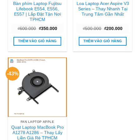
Bàn phím Laptop Fujitsu
Loa Laptop Acer Aspire V3
Lifebook E554, E556,
Series – Thay Nhanh Tại
E557 | Lắp Đặt Tận Nơi
Trung Tâm Gần Nhất
TPHCM
Giá
Giá
Giá
Giá
₫
600.000
₫
350.000
₫
500.000
₫
200.000
gốc
hiện
gốc
hiện
là:
tại
là:
tại
₫600.000.
là:
₫500.000.
là:
THÊM VÀO GIỎ HÀNG
THÊM VÀO GIỎ HÀNG
₫350.000.
₫200.000
-43%
FAN LAPTOP APPLE
Quạt Laptop MacBook Pro
A1278 A1286 – Thay Lấy
Liền Giá Rẻ TPHCM