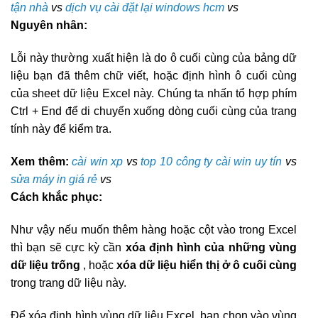
tận nhà
vs
dịch vụ cài đặt lại windows hcm
vs
Nguyên nhân:
Lỗi này thường xuất hiện là do ô cuối cùng của bảng dữ
liệu bạn đã thêm chữ viết, hoặc định hình ô cuối cùng
của sheet dữ liệu Excel này. Chúng ta nhấn tổ hợp phím
Ctrl + End để di chuyển xuống dòng cuối cùng của trang
tính này để kiểm tra.
Xem thêm:
cài win xp
vs
top 10 công ty cài win uy tín
vs
sửa máy in giá rẻ
vs
Cách khắc phục:
Như vậy nếu muốn thêm hàng hoặc cột vào trong Excel
thì bạn sẽ cực kỳ cần
xóa định hình của những vùng
dữ liệu trống
, hoặc
xóa dữ liệu hiển thị ở ô cuối cùng
trong trang dữ liệu này.
Để xóa định hình vùng dữ liệu Excel, bạn chọn vào vùng