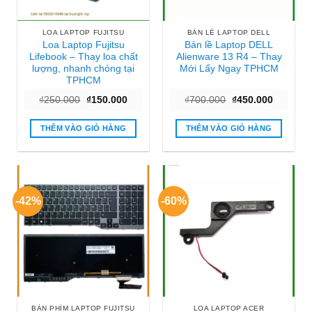
LOA LAPTOP FUJITSU
BẢN LỀ LAPTOP DELL
Loa Laptop Fujitsu
Bản lề Laptop DELL
Lifebook – Thay loa chất
Alienware 13 R4 – Thay
lượng, nhanh chóng tại
Mới Lấy Ngay TPHCM
TPHCM
Giá
Giá
Giá
Giá
₫
250.000
₫
150.000
₫
700.000
₫
450.000
gốc
hiện
gốc
hiện
là:
tại
là:
tại
₫250.000.
là:
₫700.000.
là:
THÊM VÀO GIỎ HÀNG
THÊM VÀO GIỎ HÀNG
₫150.000.
₫450.000
-42%
-60%
BÀN PHÍM LAPTOP FUJITSU
LOA LAPTOP ACER