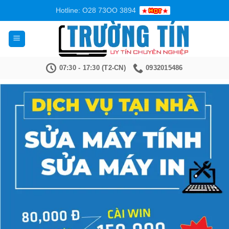
Bỏ
Hotline: O28 73OO 3894
qua
nội
dung
07:30 - 17:30 (T2-CN)
0932015486