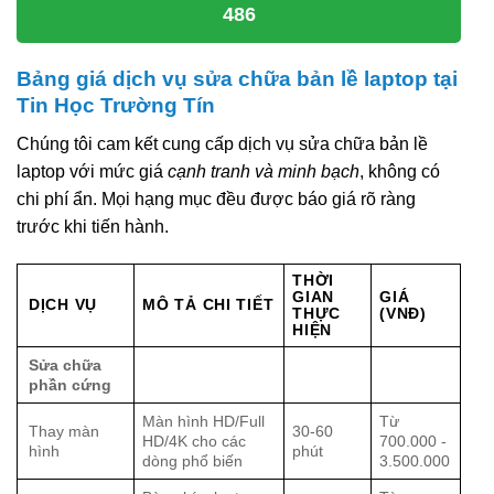
486
Bảng giá dịch vụ sửa chữa bản lề laptop tại
Tin Học Trường Tín
Chúng tôi cam kết cung cấp dịch vụ sửa chữa bản lề
laptop với mức giá
cạnh tranh và minh bạch
, không có
chi phí ẩn. Mọi hạng mục đều được báo giá rõ ràng
trước khi tiến hành.
THỜI
GIAN
GIÁ
DỊCH VỤ
MÔ TẢ CHI TIẾT
THỰC
(VNĐ)
HIỆN
Sửa chữa
phần cứng
Màn hình HD/Full
Từ
Thay màn
30-60
HD/4K cho các
700.000 -
hình
phút
dòng phổ biến
3.500.000