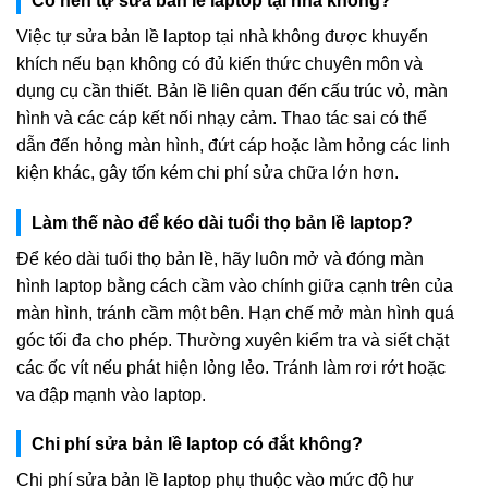
Có nên tự sửa bản lề laptop tại nhà không?
Việc tự sửa bản lề laptop tại nhà không được khuyến
khích nếu bạn không có đủ kiến thức chuyên môn và
dụng cụ cần thiết. Bản lề liên quan đến cấu trúc vỏ, màn
hình và các cáp kết nối nhạy cảm. Thao tác sai có thể
dẫn đến hỏng màn hình, đứt cáp hoặc làm hỏng các linh
kiện khác, gây tốn kém chi phí sửa chữa lớn hơn.
Làm thế nào để kéo dài tuổi thọ bản lề laptop?
Để kéo dài tuổi thọ bản lề, hãy luôn mở và đóng màn
hình laptop bằng cách cầm vào chính giữa cạnh trên của
màn hình, tránh cầm một bên. Hạn chế mở màn hình quá
góc tối đa cho phép. Thường xuyên kiểm tra và siết chặt
các ốc vít nếu phát hiện lỏng lẻo. Tránh làm rơi rớt hoặc
va đập mạnh vào laptop.
Chi phí sửa bản lề laptop có đắt không?
Chi phí sửa bản lề laptop phụ thuộc vào mức độ hư