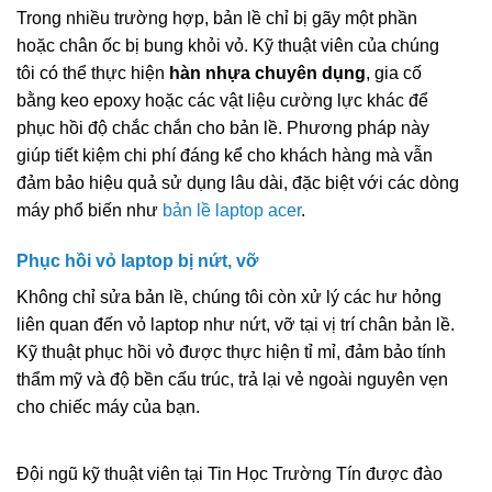
Trong nhiều trường hợp, bản lề chỉ bị gãy một phần
hoặc chân ốc bị bung khỏi vỏ. Kỹ thuật viên của chúng
tôi có thể thực hiện
hàn nhựa chuyên dụng
, gia cố
bằng keo epoxy hoặc các vật liệu cường lực khác để
phục hồi độ chắc chắn cho bản lề. Phương pháp này
giúp tiết kiệm chi phí đáng kể cho khách hàng mà vẫn
đảm bảo hiệu quả sử dụng lâu dài, đặc biệt với các dòng
máy phổ biến như
bản lề laptop acer
.
Phục hồi vỏ laptop bị nứt, vỡ
Không chỉ sửa bản lề, chúng tôi còn xử lý các hư hỏng
liên quan đến vỏ laptop như nứt, vỡ tại vị trí chân bản lề.
Kỹ thuật phục hồi vỏ được thực hiện tỉ mỉ, đảm bảo tính
thẩm mỹ và độ bền cấu trúc, trả lại vẻ ngoài nguyên vẹn
cho chiếc máy của bạn.
Đội ngũ kỹ thuật viên tại Tin Học Trường Tín được đào