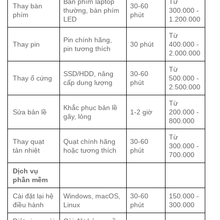
Bàn phím laptop
Từ
Thay bàn
30-60
thường, bàn phím
300.000 -
phím
phút
LED
1.200.000
Từ
Pin chính hãng,
Thay pin
30 phút
400.000 -
pin tương thích
2.000.000
Từ
SSD/HDD, nâng
30-60
Thay ổ cứng
500.000 -
cấp dung lượng
phút
2.500.000
Từ
Khắc phục bản lề
Sửa bản lề
1-2 giờ
200.000 -
gãy, lỏng
800.000
Từ
Thay quạt
Quạt chính hãng
30-60
300.000 -
tản nhiệt
hoặc tương thích
phút
700.000
Dịch vụ
phần mềm
Cài đặt lại hệ
Windows, macOS,
30-60
150.000 -
điều hành
Linux
phút
300.000