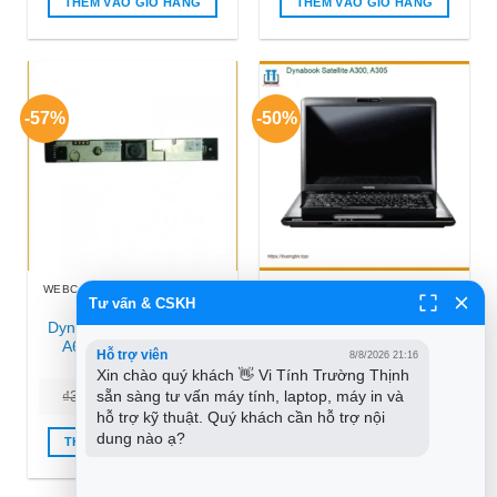
THÊM VÀO GIỎ HÀNG
THÊM VÀO GIỎ HÀNG
₫300.000.
₫350.000
-57%
-50%
WEBCAM LAPTOP DYNABOOK
LOA LAPTOP DYNABOOK
Tư vấn & CSKH
Webcam Laptop
Loa Laptop Dynabook
Dynabook Satellite A660
Satellite A300 A305 | Sửa
A665 – Thay Nhanh
Nhanh Tại Trung Tâm
Hỗ trợ viên
8/8/2026 21:16
TPHCM Giá Rẻ
Máy Tính
Xin chào quý khách 👋 Vi Tính Trường Thịnh 
Giá
Giá
Giá
Giá
sẵn sàng tư vấn máy tính, laptop, máy in và 
₫
350.000
₫
150.000
₫
300
₫
150
gốc
hiện
gốc
hiện
hỗ trợ kỹ thuật. Quý khách cần hỗ trợ nội 
là:
tại
là:
tại
dung nào ạ?
₫350.000.
là:
₫300.
là:
THÊM VÀO GIỎ HÀNG
THÊM VÀO GIỎ HÀNG
₫150.000.
₫150.