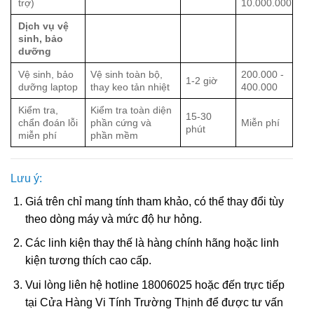
trợ)
10.000.000
Dịch vụ vệ
sinh, bảo
dưỡng
Vệ sinh, bảo
Vệ sinh toàn bộ,
200.000 -
1-2 giờ
dưỡng laptop
thay keo tản nhiệt
400.000
Kiểm tra,
Kiểm tra toàn diện
15-30
chẩn đoán lỗi
phần cứng và
Miễn phí
phút
miễn phí
phần mềm
Lưu ý:
Giá trên chỉ mang tính tham khảo, có thể thay đổi tùy
theo dòng máy và mức độ hư hỏng.
Các linh kiện thay thế là hàng chính hãng hoặc linh
kiện tương thích cao cấp.
Vui lòng liên hệ hotline 18006025 hoặc đến trực tiếp
tại Cửa Hàng Vi Tính Trường Thịnh để được tư vấn