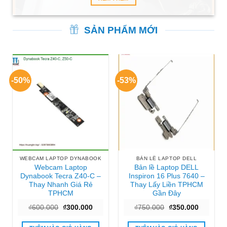
SẢN PHẨM MỚI
-50%
-53%
WEBCAM LAPTOP DYNABOOK
BẢN LỀ LAPTOP DELL
Webcam Laptop
Bản lề Laptop DELL
Dynabook Tecra Z40-C –
Inspiron 16 Plus 7640 –
Thay Nhanh Giá Rẻ
Thay Lấy Liền TPHCM
TPHCM
Gần Đây
Giá
Giá
Giá
Giá
₫
600.000
₫
300.000
₫
750.000
₫
350.000
gốc
hiện
gốc
hiện
là:
tại
là:
tại
₫600.000.
là:
₫750.000.
là: