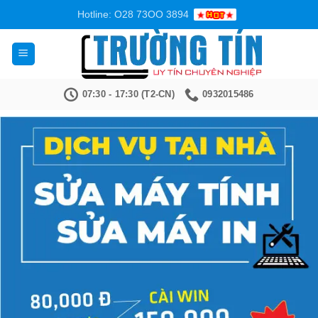
Bỏ
Hotline: O28 73OO 3894
qua
nội
dung
07:30 - 17:30 (T2-CN)
0932015486