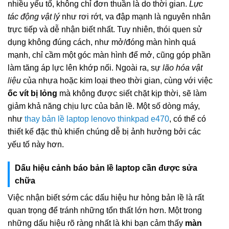
nhiều yếu tố, không chỉ đơn thuần là do thời gian.
Lực
tác động vật lý
như rơi rớt, va đập mạnh là nguyên nhân
trực tiếp và dễ nhận biết nhất. Tuy nhiên, thói quen sử
dụng không đúng cách, như mở/đóng màn hình quá
mạnh, chỉ cầm một góc màn hình để mở, cũng góp phần
làm tăng áp lực lên khớp nối. Ngoài ra, sự
lão hóa vật
liệu
của nhựa hoặc kim loại theo thời gian, cùng với việc
ốc vít bị lỏng
mà không được siết chặt kịp thời, sẽ làm
giảm khả năng chịu lực của bản lề. Một số dòng máy,
như
thay bản lề laptop lenovo thinkpad e470
, có thể có
thiết kế đặc thù khiến chúng dễ bị ảnh hưởng bởi các
yếu tố này hơn.
Dấu hiệu cảnh báo bản lề laptop cần được sửa
chữa
Việc nhận biết sớm các dấu hiệu hư hỏng bản lề là rất
quan trọng để tránh những tổn thất lớn hơn. Một trong
những dấu hiệu rõ ràng nhất là khi bạn cảm thấy
màn