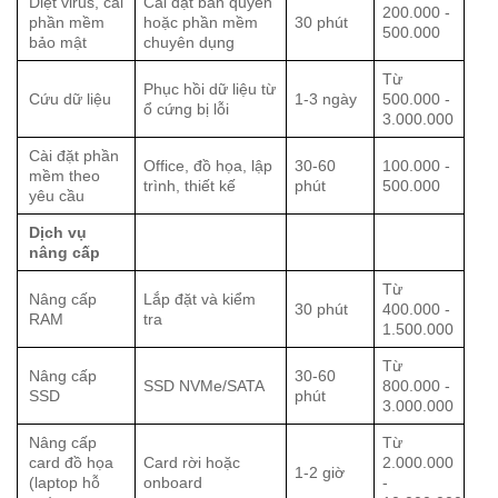
Diệt virus, cài
Cài đặt bản quyền
200.000 -
phần mềm
hoặc phần mềm
30 phút
500.000
bảo mật
chuyên dụng
Từ
Phục hồi dữ liệu từ
Cứu dữ liệu
1-3 ngày
500.000 -
ổ cứng bị lỗi
3.000.000
Cài đặt phần
Office, đồ họa, lập
30-60
100.000 -
mềm theo
trình, thiết kế
phút
500.000
yêu cầu
Dịch vụ
nâng cấp
Từ
Nâng cấp
Lắp đặt và kiểm
30 phút
400.000 -
RAM
tra
1.500.000
Từ
Nâng cấp
30-60
SSD NVMe/SATA
800.000 -
SSD
phút
3.000.000
Nâng cấp
Từ
card đồ họa
Card rời hoặc
2.000.000
1-2 giờ
(laptop hỗ
onboard
-