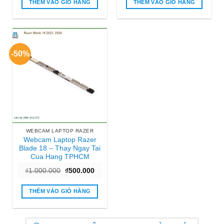
₫950.000.
là:
₫450.000.
là:
THÊM VÀO GIỎ HÀNG
THÊM VÀO GIỎ HÀNG
₫550.000.
₫200.000
-50%
WEBCAM LAPTOP RAZER
Webcam Laptop Razer
Blade 18 – Thay Ngay Tai
Cua Hang TPHCM
Giá
Giá
₫
1.000.000
₫
500.000
gốc
hiện
là:
tại
₫1.000.000.
là:
THÊM VÀO GIỎ HÀNG
₫500.000.