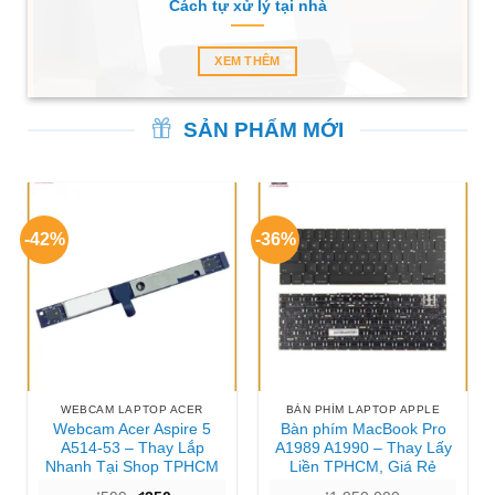
Cách tự xử lý tại nhà
XEM THÊM
SẢN PHẨM MỚI
-42%
-36%
WEBCAM LAPTOP ACER
BÀN PHÍM LAPTOP APPLE
Webcam Acer Aspire 5
Bàn phím MacBook Pro
A514-53 – Thay Lắp
A1989 A1990 – Thay Lấy
Nhanh Tại Shop TPHCM
Liền TPHCM, Giá Rẻ