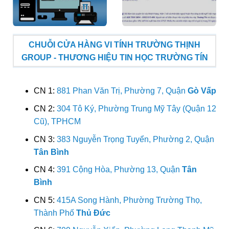
CHUỖI CỬA HÀNG VI TÍNH TRƯỜNG THỊNH
GROUP - THƯƠNG HIỆU TIN HỌC TRƯỜNG TÍN
CN 1:
881 Phan Văn Trị, Phường 7, Quận
Gò Vấp
CN 2:
304 Tô Ký, Phường Trung Mỹ Tây (Quận 12
Cũ), TPHCM
CN 3:
383 Nguyễn Trọng Tuyển, Phường 2, Quận
Tân Bình
CN 4:
391 Cộng Hòa, Phường 13, Quận
Tân
Bình
CN 5:
415A Song Hành, Phường Trường Thọ,
Thành Phố
Thủ Đức