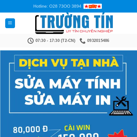
Bỏ
Hotline: O28 73OO 3894
qua
nội
dung
07:30 - 17:30 (T2-CN)
0932015486