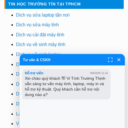
TIN HỌC TRƯỜNG TÍN TẠI TPHCM
Dịch vụ sửa laptop tận nơi
Dịch vụ sửa máy tính
Dịch vụ cài đặt máy tính
Dịch vụ vệ sinh máy tính
Dịch vụ vệ sinh laptop
Tư vấn & CSKH
Dịch vụ cài win
Hỗ trợ viên
8/8/2026 11:14
Dịch vụ cứu dữ liệu
Xin chào quý khách 👋 Vi Tính Trường Thịnh 
sẵn sàng tư vấn máy tính, laptop, máy in và 
Dịch vụ sửa wifi tại nhà
hỗ trợ kỹ thuật. Quý khách cần hỗ trợ nội 
Dịch vụ sửa máy in
dung nào ạ?
Dịch vụ nạp mực máy in
Lắp đặt camera quan sát tphcm
Vi tính Trường Thịnh