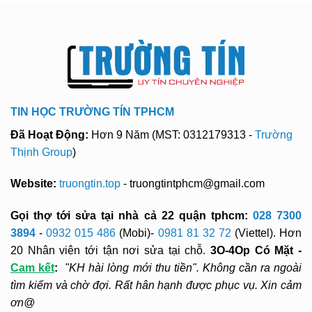
TIN HỌC TRƯỜNG TÍN TPHCM
Đã Hoạt Động:
Hơn 9 Năm (MST: 0312179313 -
Trường
Thịnh Group
)
Website:
truongtin.top
- truongtintphcm@gmail.com
Gọi thợ tới sửa tại nhà cả 22 quận tphcm:
028 7300
3894
-
0932 015 486
(Mobi)-
0981 81 32 72
(Viettel). Hơn
20 Nhân viên tới tận nơi sửa tại chỗ.
3O-4Op Có Mặt -
Cam kết
:
"KH hài lòng mới thu tiền". Không cần ra ngoài
tìm kiếm và chờ đợi. Rất hân hạnh được phục vụ. Xin cảm
ơn@