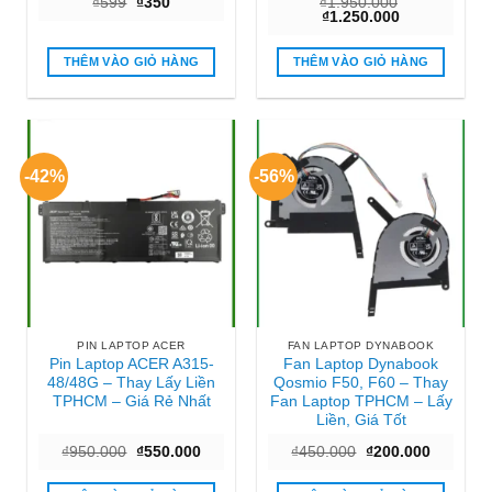
Giá
Giá
₫
599
₫
350
₫
1.950.000
gốc
hiện
Giá
Giá
₫
1.250.000
là:
tại
gốc
hiện
₫599.
là:
là:
tại
₫350.
₫1.950.000.
là:
THÊM VÀO GIỎ HÀNG
THÊM VÀO GIỎ HÀNG
₫1.250.000.
-42%
-56%
PIN LAPTOP ACER
FAN LAPTOP DYNABOOK
Pin Laptop ACER A315-
Fan Laptop Dynabook
48/48G – Thay Lấy Liền
Qosmio F50, F60 – Thay
TPHCM – Giá Rẻ Nhất
Fan Laptop TPHCM – Lấy
Liền, Giá Tốt
Giá
Giá
Giá
Giá
₫
950.000
₫
550.000
₫
450.000
₫
200.000
gốc
hiện
gốc
hiện
là:
tại
là:
tại