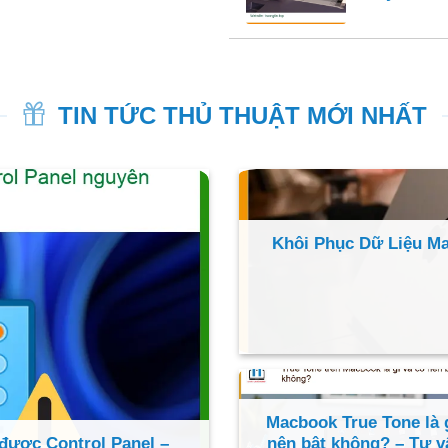
TIN TỨC THỦ THUẬT MỚI NHẤT
Khôi Phục Dữ Liệu Ma
Macbook True Tone là g
được Control Panel –
nên bật không? – Tư v