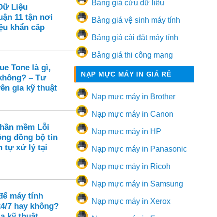
Bảng giá cứu dữ liệu
Dữ Liệu
ận 11 tận nơi
Bảng giá vệ sinh máy tính
ệu khẩn cấp
Bảng giá cài đặt máy tính
Bảng giá thi công mạng
e Tone là gì,
NẠP MỰC MÁY IN GIÁ RẺ
 không? – Tư
ên gia kỹ thuật
Nạp mực máy in Brother
Nạp mực máy in Canon
Phần mềm Lỗi
Nạp mực máy in HP
ông đồng bộ tin
 tự xử lý tại
Nạp mực máy in Panasonic
Nạp mực máy in Ricoh
Nạp mực máy in Samsung
để máy tính
Nạp mực máy in Xerox
24/7 hay không?
a kỹ thuật