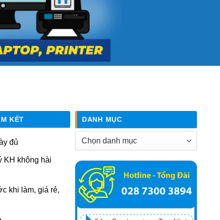
AM KẾT
DANH MỤC
Danh
ày đủ
mục
ý KH không hài
ớc khi làm, giá rẻ,
n