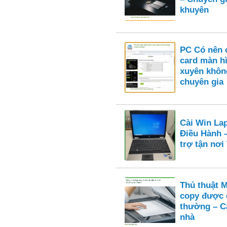
khuyên
PC Có nên c
card màn h
xuyên khôn
chuyên gia
Cài Win La
Điều Hành 
trợ tận nơ
Thủ thuật 
copy được 
thường – Cá
nhà