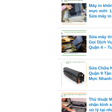
Máy in khô
mực mới: L
Sửa máy i
Sửa máy tí
Gọi Dịch V
Quận 4 – Tư
Sửa Chữa N
Quận 9 Tận
Mực Nhanh
Thủ thuật 
nhận kính s
xử lý tại nh