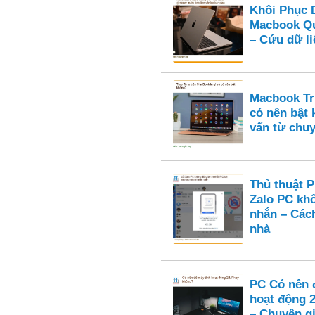
Khôi Phục 
Macbook Qu
– Cứu dữ li
Macbook Tru
có nên bật
vấn từ chuy
Thủ thuật 
Zalo PC kh
nhắn – Cách
nhà
PC Có nên 
hoạt động 
– Chuyên gi