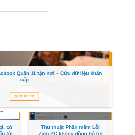
cbook Quận 11 tận nơi – Cứu dữ liệu khẩn
cấp
XEM THÊM
ì, có
Thủ thuật Phần mềm Lỗi
ấn từ
Zalo PC không đồng bộ tin