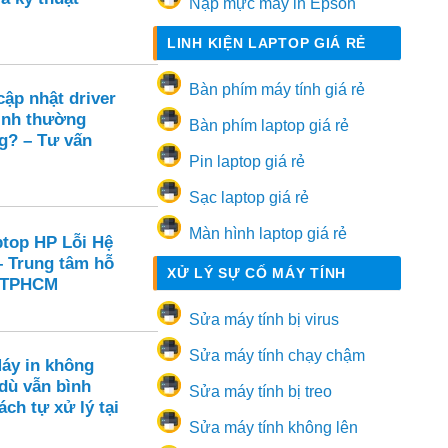
Nạp mực máy in Epson
LINH KIỆN LAPTOP GIÁ RẺ
Bàn phím máy tính giá rẻ
ập nhật driver
ình thường
Bàn phím laptop giá rẻ
g? – Tư vấn
Pin laptop giá rẻ
Sạc laptop giá rẻ
Màn hình laptop giá rẻ
ptop HP Lỗi Hệ
– Trung tâm hỗ
XỬ LÝ SỰ CỐ MÁY TÍNH
i TPHCM
Sửa máy tính bị virus
Sửa máy tính chạy chậm
Máy in không
dù vẫn bình
Sửa máy tính bị treo
ch tự xử lý tại
Sửa máy tính không lên