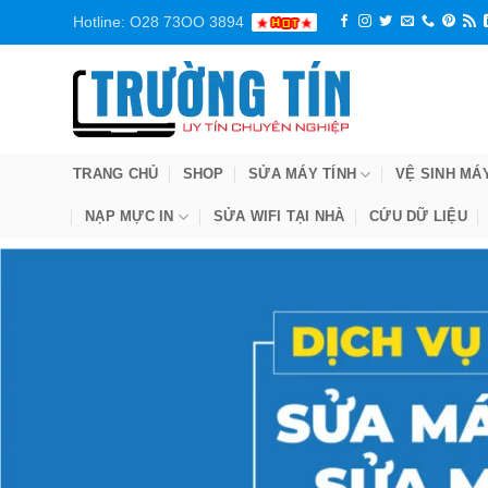
Bỏ
Hotline: O28 73OO 3894
qua
nội
dung
TRANG CHỦ
SHOP
SỬA MÁY TÍNH
VỆ SINH MÁ
NẠP MỰC IN
SỬA WIFI TẠI NHÀ
CỨU DỮ LIỆU