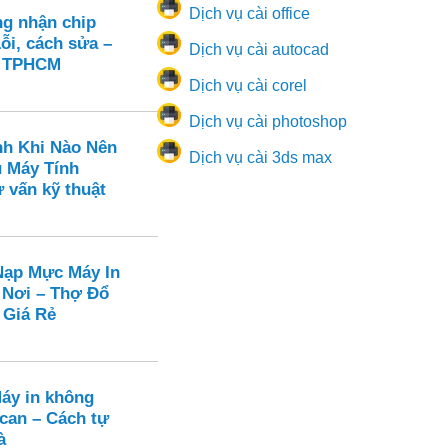
Dịch vụ cài office
ng nhận chip
ỗi, cách sửa –
Dịch vụ cài autocad
n TPHCM
Dịch vụ cài corel
Dịch vụ cài photoshop
nh Khi Nào Nên
Dịch vụ cài 3ds max
ụ Máy Tính
 vấn kỹ thuật
ạp Mực Máy In
 Nơi – Thợ Đổ
 Giá Rẻ
Máy in không
can – Cách tự
à