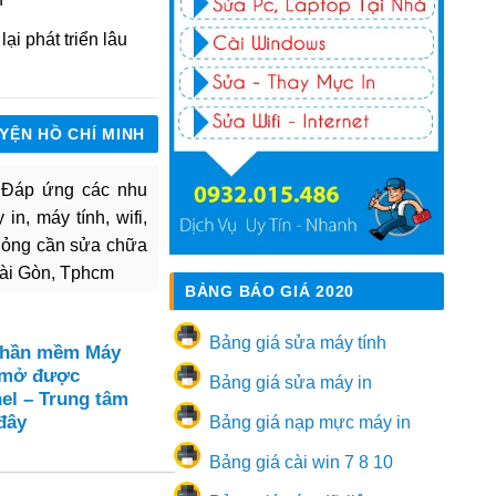
ại phát triển lâu
UYỆN HỒ CHÍ MINH
. Đáp ứng các nhu
in, máy tính, wifi,
hỏng cần sửa chữa
Sài Gòn, Tphcm
BẢNG BÁO GIÁ 2020
Bảng giá sửa máy tính
Phần mềm Máy
 mở được
Bảng giá sửa máy in
el – Trung tâm
đây
Bảng giá nạp mực máy in
Bảng giá cài win 7 8 10