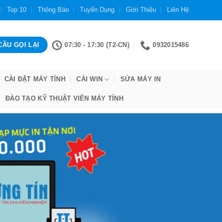
Top 10
Thông Báo
Tuyển Dụng
Giới Thiệu
Liên Hệ
07:30 - 17:30 (T2-CN)
0932015486
CÀI ĐẶT MÁY TÍNH
CÀI WIN
SỬA MÁY IN
ĐÀO TẠO KỸ THUẬT VIÊN MÁY TÍNH