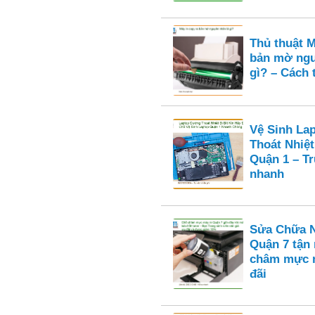
Thủ thuật M
bản mờ ngu
gì? – Cách 
Vệ Sinh La
Thoát Nhiệt
Quận 1 – T
nhanh
Sửa Chữa N
Quận 7 tận
châm mực n
đãi