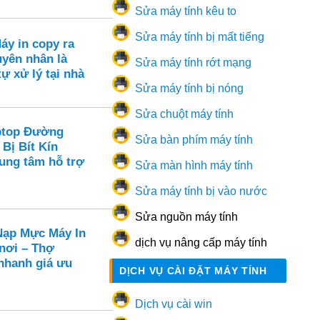
Sửa máy tính kêu to
Sửa máy tính bị mất tiếng
áy in copy ra
yên nhân là
Sửa máy tính rớt mạng
tự xử lý tại nhà
Sửa máy tính bị nóng
Sửa chuột máy tính
ptop Đường
Sửa bàn phím máy tính
 Bị Bít Kín
rung tâm hỗ trợ
Sửa màn hình máy tính
Sửa máy tính bị vào nước
Sửa nguồn máy tính
ạp Mực Máy In
dịch vụ nâng cấp máy tính
 nơi – Thợ
hanh giá ưu
DỊCH VỤ CÀI ĐẶT MÁY TÍNH
Dịch vụ cài win