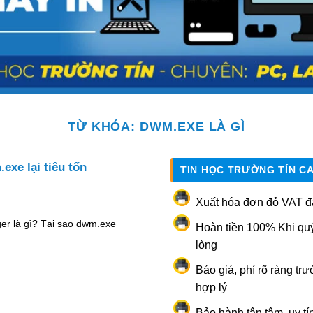
TỪ KHÓA:
DWM.EXE LÀ GÌ
xe lại tiêu tốn
TIN HỌC TRƯỜNG TÍN C
Xuất hóa đơn đỏ VAT đ
r là gì? Tại sao dwm.exe
Hoàn tiền 100% Khi qu
lòng
Báo giá, phí rõ ràng trư
hợp lý
Bảo hành tận tâm, uy tí