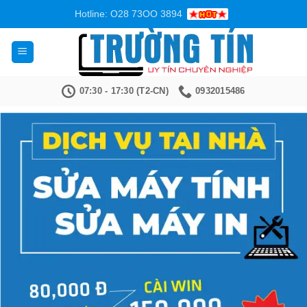
Bỏ
Hotline: O28 73OO 3894
qua
nội
dung
07:30 - 17:30 (T2-CN)
0932015486