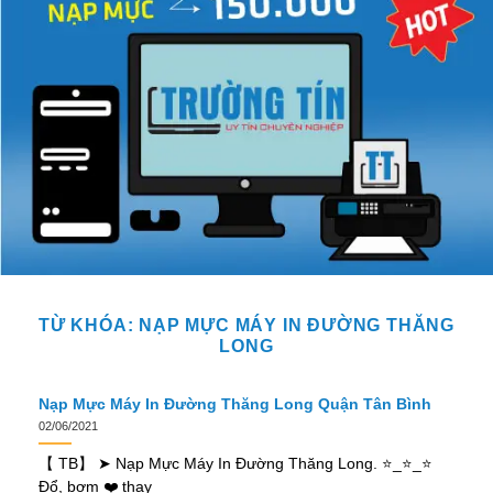
TỪ KHÓA:
NẠP MỰC MÁY IN ĐƯỜNG THĂNG
LONG
Nạp Mực Máy In Đường Thăng Long Quận Tân Bình
02/06/2021
【 TB】 ➤ Nạp Mực Máy In Đường Thăng Long. ⭐_⭐_⭐
Đổ, bơm ❤️ thay