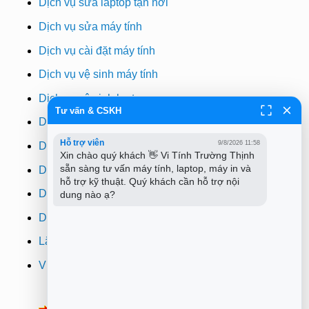
Dịch vụ sửa laptop tận nơi
Dịch vụ sửa máy tính
Dịch vụ cài đặt máy tính
Dịch vụ vệ sinh máy tính
Dịch vụ vệ sinh laptop
Tư vấn & CSKH
Dịch vụ cài win
Hỗ trợ viên
9/8/2026 11:58
Dịch vụ cứu dữ liệu
Xin chào quý khách 👋 Vi Tính Trường Thịnh 
sẵn sàng tư vấn máy tính, laptop, máy in và 
Dịch vụ sửa wifi tại nhà
hỗ trợ kỹ thuật. Quý khách cần hỗ trợ nội 
Dịch vụ sửa máy in
dung nào ạ?
Dịch vụ nạp mực máy in
Lắp đặt camera quan sát tphcm
Vi tính Trường Thịnh
Thông Báo:
v/v Xuất hóa đơn đỏ VAT