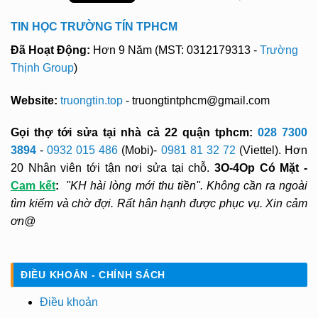
TIN HỌC TRƯỜNG TÍN TPHCM
Đã Hoạt Động:
Hơn 9 Năm (MST: 0312179313 -
Trường
Thịnh Group
)
Website:
truongtin.top
- truongtintphcm@gmail.com
Gọi thợ tới sửa tại nhà cả 22 quận tphcm:
028 7300
3894
-
0932 015 486
(Mobi)-
0981 81 32 72
(Viettel). Hơn
20 Nhân viên tới tận nơi sửa tại chỗ.
3O-4Op Có Mặt -
Cam kết
:
"KH hài lòng mới thu tiền". Không cần ra ngoài
tìm kiếm và chờ đợi. Rất hân hạnh được phục vụ. Xin cảm
ơn@
ĐIỀU KHOẢN - CHÍNH SÁCH
Điều khoản