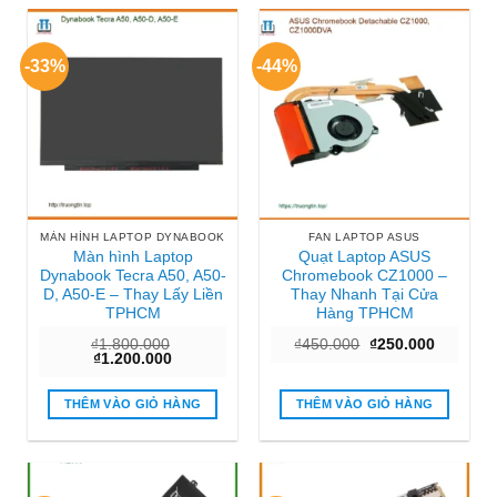
-33%
-44%
MÀN HÌNH LAPTOP DYNABOOK
FAN LAPTOP ASUS
Màn hình Laptop
Quạt Laptop ASUS
Dynabook Tecra A50, A50-
Chromebook CZ1000 –
D, A50-E – Thay Lấy Liền
Thay Nhanh Tại Cửa
TPHCM
Hàng TPHCM
Giá
Giá
₫
1.800.000
₫
450.000
₫
250.000
Giá
Giá
gốc
hiện
₫
1.200.000
gốc
hiện
là:
tại
là:
tại
₫450.000.
là:
₫1.800.000.
là:
₫250.000
THÊM VÀO GIỎ HÀNG
THÊM VÀO GIỎ HÀNG
₫1.200.000.