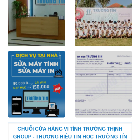
CHUỖI CỬA HÀNG VI TÍNH TRƯỜNG THỊNH
GROUP - THƯƠNG HIỆU TIN HỌC TRƯỜNG TÍN