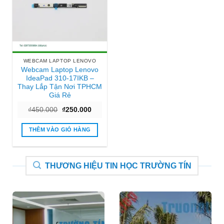
WEBCAM LAPTOP LENOVO
Webcam Laptop Lenovo
IdeaPad 310-17IKB –
Thay Lắp Tận Nơi TPHCM
Giá Rẻ
Giá
Giá
₫
450.000
₫
250.000
gốc
hiện
là:
tại
₫450.000.
là:
THÊM VÀO GIỎ HÀNG
₫250.000.
THƯƠNG HIỆU TIN HỌC TRƯỜNG TÍN