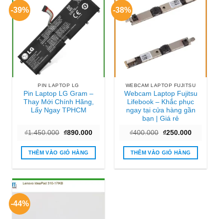
-39%
-38%
PIN LAPTOP LG
WEBCAM LAPTOP FUJITSU
Pin Laptop LG Gram –
Webcam Laptop Fujitsu
Thay Mới Chính Hãng,
Lifebook – Khắc phục
Lấy Ngay TPHCM
ngay tại cửa hàng gần
bạn | Giá rẻ
Giá
Giá
Giá
Giá
₫
1.450.000
₫
890.000
₫
400.000
₫
250.000
gốc
hiện
gốc
hiện
là:
tại
là:
tại
₫1.450.000.
là:
₫400.000.
là:
THÊM VÀO GIỎ HÀNG
THÊM VÀO GIỎ HÀNG
₫890.000.
₫250.000
-44%