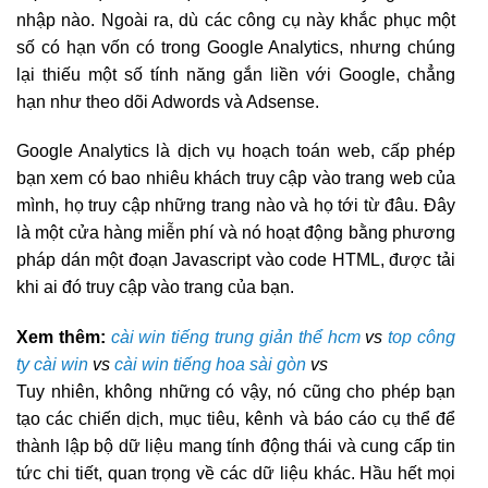
nhập nào. Ngoài ra, dù các công cụ này khắc phục một
số có hạn vốn có trong Google Analytics, nhưng chúng
lại thiếu một số tính năng gắn liền với Google, chẳng
hạn như theo dõi Adwords và Adsense.
Google Analytics là dịch vụ hoạch toán web, cấp phép
bạn xem có bao nhiêu khách truy cập vào trang web của
mình, họ truy cập những trang nào và họ tới từ đâu. Đây
là một cửa hàng miễn phí và nó hoạt động bằng phương
pháp dán một đoạn Javascript vào code HTML, được tải
khi ai đó truy cập vào trang của bạn.
Xem thêm:
cài win tiếng trung giản thể hcm
vs
top công
ty cài win
vs
cài win tiếng hoa sài gòn
vs
Tuy nhiên, không những có vậy, nó cũng cho phép bạn
tạo các chiến dịch, mục tiêu, kênh và báo cáo cụ thể để
thành lập bộ dữ liệu mang tính động thái và cung cấp tin
tức chi tiết, quan trọng về các dữ liệu khác. Hầu hết mọi