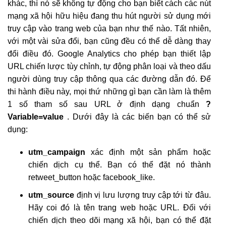
khác, thì nó sẽ không tự động cho bạn biết cách các nút
mạng xã hội hữu hiệu đang thu hút người sử dụng mới
truy cập vào trang web của bạn như thế nào. Tất nhiên,
với một vài sửa đổi, bạn cũng đều có thể dễ dàng thay
đổi điều đó. Google Analytics cho phép bạn thiết lập
URL chiến lược tùy chỉnh, tự động phân loại và theo dấu
người dùng truy cập thông qua các đường dẫn đó. Để
thi hành điều này, mọi thứ những gì bạn cần làm là thêm
1 số tham số sau URL ở định dạng chuẩn
?
Variable=value
. Dưới đây là các biến bạn có thể sử
dụng:
utm_campaign
xác định một sản phẩm hoặc
chiến dịch cụ thể. Bạn có thể đặt nó thành
retweet_button hoặc facebook_like.
utm_source
định vị lưu lượng truy cập tới từ đâu.
Hãy coi đó là tên trang web hoặc URL. Đối với
chiến dịch theo dõi mạng xã hội, bạn có thể đặt