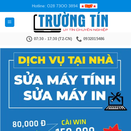
Bỏ
Hotline: O28 73OO 3894
qua
nội
dung
07:30 - 17:30 (T2-CN)
0932015486