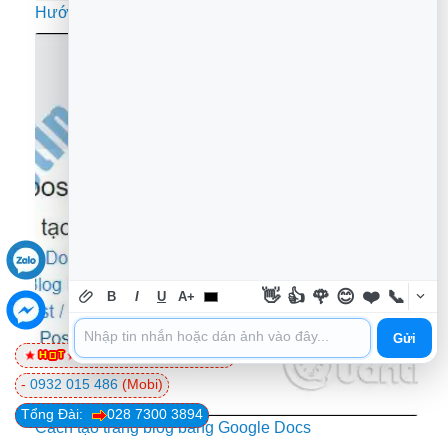
Hướng dẫn cài đặt WordPress trên Bluehost
👋
👍
🌹
😊
❤️
📞
B
I
U
A+
Gửi
0981 81 32 72
(Viettel)
-
0932 015 486
(Mobi)
Tổng Đài:
028 7300 3894
Cách tạo trang blog bằng Google Docs