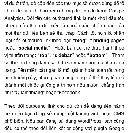
ví dụ ở trên, đề cập đến các thư mục sẽ được dùng để tổ
chức dữ liệu khi bạn xem những dữ liệu đó trong Google
Analytics. Đổi tên các outbound link là một khởi đầu tốt,
nhưng còn thiếu để miêu tả chuẩn xác phân đoạn của
mọi thứ dữ liệu bạn sẽ thu thập. Cách tốt hơn là phân
loại các outbound link theo loại:
“blog”, “landing page”
hoặc
“social media”
. Hoặc bạn có thể thực hành theo
vị trí trên trang:
“top”, “sidebar”
hoặc
“bottom”
. Tham
số thứ ba trong danh sách là số nhận dạng cá nhân của
trang. Tên miền cắt ngắn là một giá trị hoàn toàn tốt trong
tình huống này, nhưng bạn cũng cũng có thể thay tên nó
thành một chiếc gì đó giá trị hơn nếu muốn, chẳng hạn
như “Quantrimang” hoặc “Facebook”.
Theo dõi outbound link cho dù còn dễ dàng tiến hành
hơn nếu bạn đang sử dụng một khung web hoặc CMS
phổ biến. Nếu bạn đang sử dụng WordPress, bạn cũng
đều có thể theo dõi liên kết tự động với plugin Google