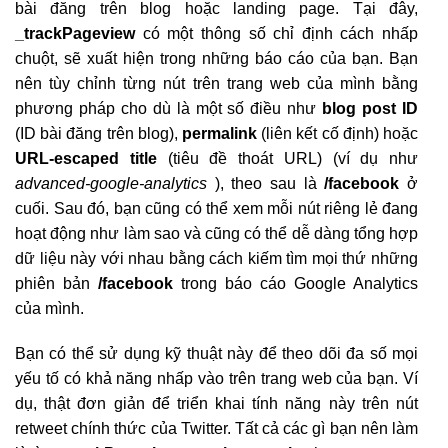
bài đăng trên blog hoặc landing page. Tại đây,
_trackPageview
có một thông số chỉ định cách nhấp
chuột, sẽ xuất hiện trong những báo cáo của bạn. Bạn
nên tùy chỉnh từng nút trên trang web của mình bằng
phương pháp cho dù là một số điều như
blog post ID
(ID bài đăng trên blog),
permalink
(liên kết cố định) hoặc
URL-escaped title
(tiêu đề thoát URL) (ví dụ như
advanced-google-analytics
), theo sau là
/facebook
ở
cuối. Sau đó, bạn cũng có thể xem mỗi nút riêng lẻ đang
hoạt động như làm sao và cũng có thể dễ dàng tổng hợp
dữ liệu này với nhau bằng cách kiếm tìm mọi thứ những
phiên bản
/facebook
trong báo cáo Google Analytics
của mình.
Bạn có thể sử dụng kỹ thuật này để theo dõi đa số mọi
yếu tố có khả năng nhấp vào trên trang web của bạn. Ví
dụ, thật đơn giản để triển khai tính năng này trên nút
retweet chính thức của Twitter. Tất cả các gì bạn nên làm