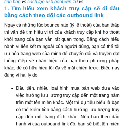
tính bàn
vs
cách tạo usb boot win 10
vs
1. Tìm hiểu xem khách truy cập sẽ đi đâu
bằng cách theo dõi các outbound link
Ngay cả những lúc bounce rate (tỷ lệ thoát) của bạn thấp
thì vấn đề tìm hiểu vị trí của khách truy cập khi họ thoát
khỏi trang của bạn vẫn rất quan trọng. Bằng cách hiểu
hành vi liên kết ra ngoài của người dùng, bạn có thể tối
ưu hóa trang web của mình để chuyển đổi và truyền đạt
thông điệp về nhãn hiệu của bạn theo phương pháp
khác, để có hữu hiệu tối đa về mặt chiến lược. Điều này
đúng vì hai lý do.
Đầu tiên, nhiều loại hình mua bán web dựa vào
việc hướng lưu lượng truy cập đến một trang nằm
trên một tên miền khác. Một thí dụ tiêu biểu là bạn
có thể kiếm tiền bằng cách hướng lưu lượng truy
cập đến một trang đích khác. Nếu bạn theo dấu
hành vi của outbound link đó, bạn sẽ biết tên miền