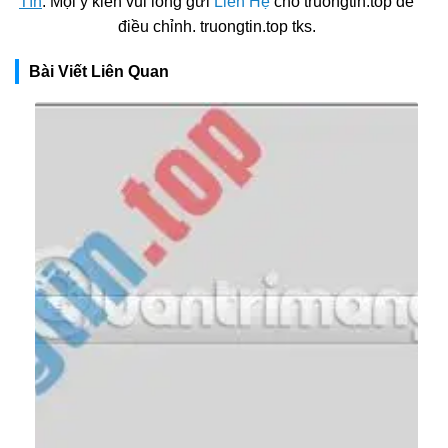
Tín
. Mọi ý kiến vui lòng gửi
Liên Hệ
cho truongtin.top để
điều chỉnh. truongtin.top tks.
Bài Viết Liên Quan