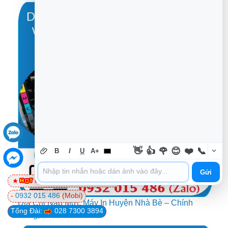
👋
👍
🌹
😊
❤️
📞
B
I
U
A+
Gửi
0981 81 32 72
(Viettel)
-
0932 015 486
(Mobi)
Địa Chỉ Nạp Mực Máy In Huyện Nhà Bè – Chính
Tổng Đài:
028 7300 3894
Hãng, Giá Rẻ