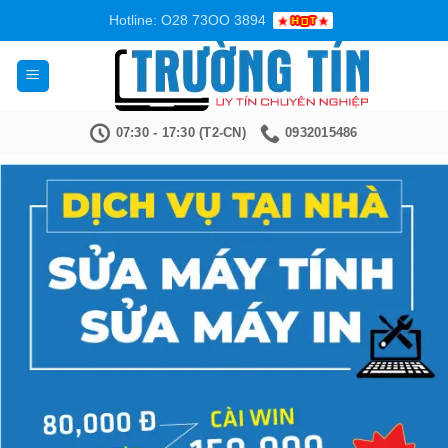
Bỏ
Hotline: O28 73OO 3894
qua
nội
dung
07:30 - 17:30 (T2-CN)
0932015486