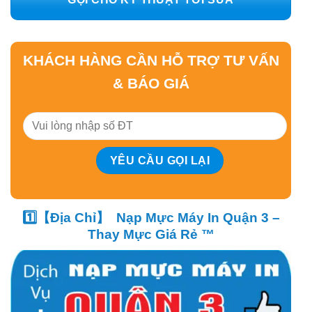
KHÁCH HÀNG CẦN HỖ TRỢ TƯ VẤN
& BÁO GIÁ
1️⃣【Địa Chỉ】 Nạp Mực Máy In Quận 3 –
Thay Mực Giá Rẻ ™