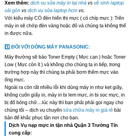
Xem thêm:
dịch vụ sửa máy in tại nhà
vs
vệ sinh laptop
sài gòn
vs
dịch vụ sửa laptop hcm
vs.
Với kiểu máy CÓ đèn hiển thị mực ( có chíp mực ): Trên
máy in sẽ chớp đèn vàng hoặc đỏ và chúng ta không thể
in được nữa.
1️⃣ ĐỐI VỚI DÒNG MÁY PANASONIC:
Máy thường sẽ báo Toner Empty ( Mực cạn ) hoặc Toner
Low ( Mực còn ít ) và không cho chúng ta in tiếp, trong
trường hợp này thì chúng ta phải bơm thêm mực vào
ống mực.
Ngoài ra còn rất nhiều lỗi khi dùng máy in như kẹt giấy,
không cuốn giấy in, máy in bị lem mực, in bị sọc mực, in
bị đổ bóng chữ…lúc này thì bạn phải phải gọi ngay cho
chúng tôi – dịch vụ chuyên
sửa chữa máy in giá rẻ
bài
bản để khắc phục tận nơi cho bạn.
Dịch Vụ nạp mực in tận nhà Quận 3 Trường Tín
cung cấp: