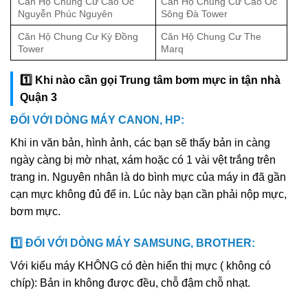
Căn Hộ Chung Cư Cao Ốc
Căn Hộ Chung Cư Cao Ốc
Nguyễn Phúc Nguyên
Sông Đà Tower
Căn Hộ Chung Cư Kỳ Đồng
Căn Hộ Chung Cư The
Tower
Marq
1️⃣ Khi nào cần gọi Trung tâm bơm mực in tận nhà
Quận 3
ĐỐI VỚI DÒNG MÁY CANON, HP:
Khi in văn bản, hình ảnh, các bạn sẽ thấy bản in càng
ngày càng bị mờ nhạt, xám hoặc có 1 vài vệt trắng trên
trang in. Nguyên nhân là do bình mực của máy in đã gần
cạn mực không đủ để in. Lúc này bạn cần phải nộp mực,
bơm mực.
1️⃣ ĐỐI VỚI DÒNG MÁY SAMSUNG, BROTHER:
Với kiểu máy KHÔNG có đèn hiển thị mực ( không có
chíp): Bản in không được đều, chỗ đậm chỗ nhạt.