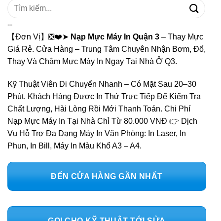
Tìm
kiếm:
--
【Đơn Vị】❎❤️➤
Nạp Mực Máy In Quận 3
– Thay Mực
Giá Rẻ. Cửa Hàng – Trung Tâm Chuyên Nhận Bơm, Đổ,
Thay Và Châm Mực Máy In Ngay Tại Nhà Ở Q3.
Kỹ Thuật Viên Di Chuyển Nhanh – Có Mặt Sau 20–30
Phút. Khách Hàng Được In Thử Trực Tiếp Để Kiểm Tra
Chất Lượng, Hài Lòng Rồi Mới Thanh Toán. Chi Phí
Nạp Mực Máy In Tại Nhà Chỉ Từ 80.000 VNĐ 👉 Dịch
Vụ Hỗ Trợ Đa Dạng Máy In Văn Phòng: In Laser, In
Phun, In Bill, Máy In Màu Khổ A3 – A4.
ĐẾN CỬA HÀNG GẦN NHẤT
GỌI CHO KỸ THUẬT TỚI SỬA