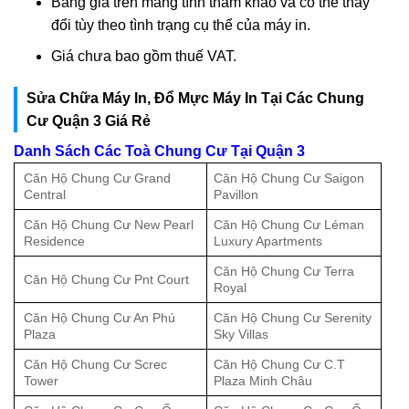
Bảng giá trên mang tính tham khảo và có thể thay
đổi tùy theo tình trạng cụ thể của máy in.
Giá chưa bao gồm thuế VAT.
Sửa Chữa Máy In, Đổ Mực Máy In Tại Các Chung
Cư Quận 3 Giá Rẻ
Danh Sách Các Toà Chung Cư Tại Quận 3
Căn Hộ Chung Cư Grand
Căn Hộ Chung Cư Saigon
Central
Pavillon
Căn Hộ Chung Cư New Pearl
Căn Hộ Chung Cư Léman
Residence
Luxury Apartments
Căn Hộ Chung Cư Terra
Căn Hộ Chung Cư Pnt Court
Royal
Căn Hộ Chung Cư An Phú
Căn Hộ Chung Cư Serenity
Plaza
Sky Villas
Căn Hộ Chung Cư Screc
Căn Hộ Chung Cư C.T
Tower
Plaza Minh Châu