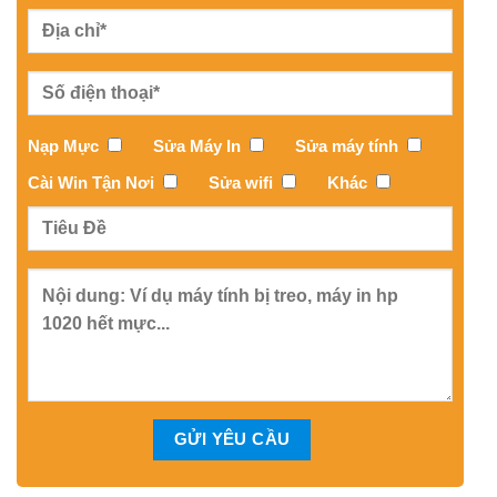
Nạp Mực
Sửa Máy In
Sửa máy tính
Cài Win Tận Nơi
Sửa wifi
Khác