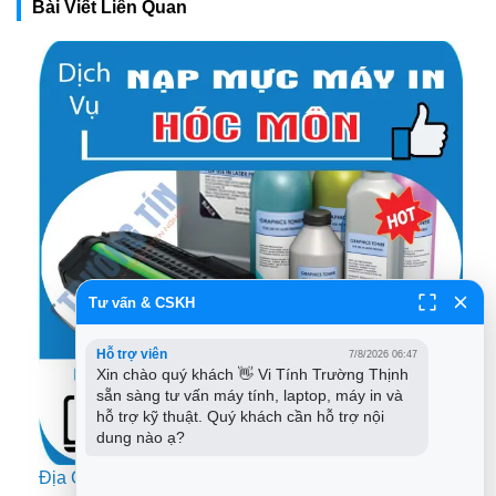
Bài Viết Liên Quan
Tư vấn & CSKH
Hỗ trợ viên
7/8/2026 06:47
Xin chào quý khách 👋 Vi Tính Trường Thịnh 
sẵn sàng tư vấn máy tính, laptop, máy in và 
hỗ trợ kỹ thuật. Quý khách cần hỗ trợ nội 
dung nào ạ?
Địa Chỉ Nạp Mực Máy In Huyện Hóc Môn – Tận Nhà