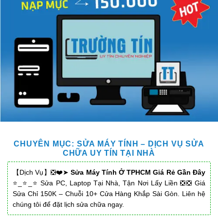
CHUYÊN MỤC:
SỬA MÁY TÍNH – DỊCH VỤ SỬA
CHỮA UY TÍN TẠI NHÀ
【Dịch Vụ】❎❤️➤
Sửa Máy Tính Ở TPHCM Giá Rẻ Gần Đây
⭐_⭐_⭐ Sửa PC, Laptop Tại Nhà, Tận Nơi Lấy Liền ❎❎ Giá
Sửa Chỉ 150K – Chuỗi 10+ Cửa Hàng Khắp Sài Gòn. Liên hệ
chúng tôi để đặt lịch sửa chữa ngay.