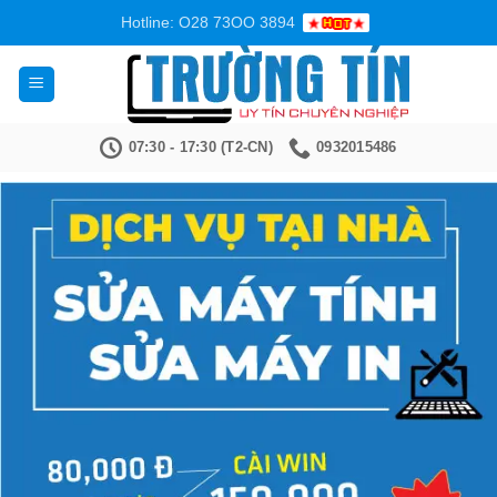
Bỏ
Hotline: O28 73OO 3894
qua
nội
dung
07:30 - 17:30 (T2-CN)
0932015486