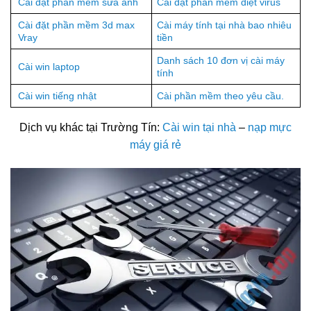
Cài đặt phần mềm sửa ảnh
Cài đặt phần mềm diệt virus
Cài đặt phần mềm 3d max
Cài máy tính tại nhà bao nhiêu
Vray
tiền
Danh sách 10 đơn vị cài máy
Cài win laptop
tính
Cài win tiếng nhật
Cài phần mềm theo yêu cầu.
Dịch vụ khác tại Trường Tín:
Cài win tại nhà
–
nạp mực
máy giá rẻ