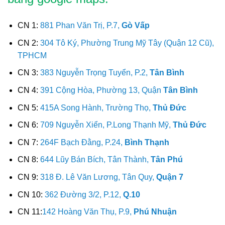
CN 1:
881 Phan Văn Trị, P.7,
Gò Vấp
CN 2:
304 Tô Ký, Phường Trung Mỹ Tây (Quận 12 Cũ),
TPHCM
CN 3:
383 Nguyễn Trọng Tuyển, P.2,
Tân Bình
CN 4:
391 Cộng Hòa, Phường 13, Quận
Tân Bình
CN 5:
415A Song Hành, Trường Thọ,
Thủ Đức
CN 6:
709 Nguyễn Xiển, P.Long Thạnh Mỹ,
Thủ Đức
CN 7:
264F Bạch Đằng, P.24,
Bình Thạnh
CN 8:
644 Lũy Bán Bích, Tân Thành,
Tân Phú
CN 9:
318 Đ. Lê Văn Lương, Tân Quy,
Quận 7
CN 10:
362 Đường 3/2, P.12,
Q.10
CN 11:
142 Hoàng Văn Thụ, P.9,
Phú Nhuận