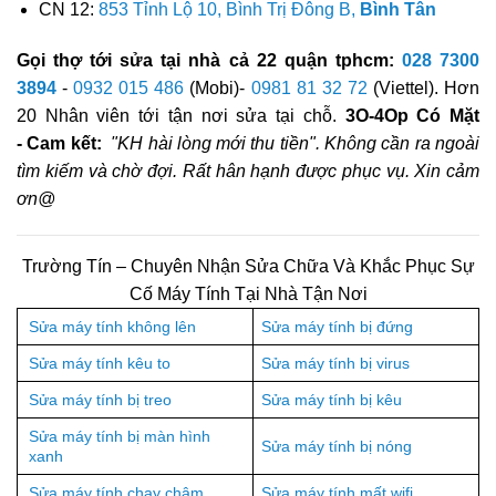
CN 12:
853 Tỉnh Lộ 10, Bình Trị Đông B,
Bình Tân
Gọi thợ tới sửa tại nhà cả 22 quận tphcm:
028 7300
3894
-
0932 015 486
(Mobi)-
0981 81 32 72
(Viettel). Hơn
20 Nhân viên tới tận nơi sửa tại chỗ.
3O-4Op Có Mặt
- Cam kết:
"KH hài lòng mới thu tiền". Không cần ra ngoài
tìm kiếm và chờ đợi. Rất hân hạnh được phục vụ. Xin cảm
ơn@
Trường Tín – Chuyên Nhận Sửa Chữa Và Khắc Phục Sự
Cố Máy Tính Tại Nhà Tận Nơi
Sửa máy tính không lên
Sửa máy tính bị đứng
Sửa máy tính kêu to
Sửa máy tính bị virus
Sửa máy tính bị treo
Sửa máy tính bị kêu
Sửa máy tính bị màn hình
Sửa máy tính bị nóng
xanh
Sửa máy tính chạy chậm
Sửa máy tính mất wifi