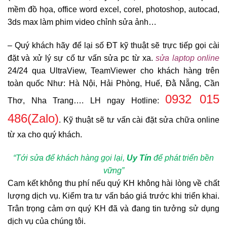
mềm đồ họa, office word excel, corel, photoshop, autocad,
3ds max làm phim video chỉnh sửa ảnh…
– Quý khách hãy để lại số ĐT kỹ thuật sẽ trực tiếp gọi cài
đặt và xử lý sự cố tư vấn sửa pc từ xa.
sửa laptop online
24/24 qua UltraView, TeamViewer cho khách hàng trên
toàn quốc Như: Hà Nội, Hải Phòng, Huế, Đằ Nẵng, Cần
0932 015
Thơ, Nha Trang…. LH ngay Hotline:
486
(Zalo)
. Kỹ thuật sẽ tư vấn cài đặt sửa chữa online
từ xa cho quý khách.
“Tới sửa để khách hàng gọi lại,
Uy Tín
để phát triển bền
vững”
Cam kết không thu phí nếu quý KH không hài lòng về chất
lượng dịch vụ. Kiểm tra tư vấn báo giá trước khi triển khai.
Trân trọng cảm ơn quý KH đã và đang tin tưởng sử dụng
dịch vụ của chúng tôi.