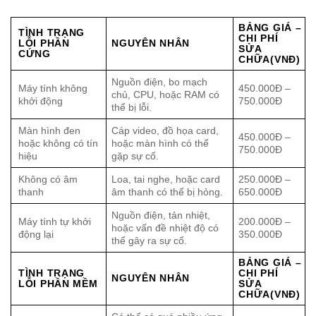
BẢNG GIÁ –
TÌNH TRẠNG
CHI PHÍ
LỖI PHẦN
NGUYÊN NHÂN
SỬA
CỨNG
CHỮA(VNĐ)
Nguồn điện, bo mạch
Máy tính không
450.000Đ –
chủ, CPU, hoặc RAM có
khởi động
750.000Đ
thể bị lỗi.
Màn hình đen
Cáp video, đồ họa card,
450.000Đ –
hoặc không có tín
hoặc màn hình có thể
750.000Đ
hiệu
gặp sự cố.
Không có âm
Loa, tai nghe, hoặc card
250.000Đ –
thanh
âm thanh có thể bị hỏng.
650.000Đ
Nguồn điện, tản nhiệt,
Máy tính tự khởi
200.000Đ –
hoặc vấn đề nhiệt độ có
động lại
350.000Đ
thể gây ra sự cố.
BẢNG GIÁ –
TÌNH TRẠNG
CHI PHÍ
NGUYÊN NHÂN
LỖI PHẦN MỀM
SỬA
CHỮA(VNĐ)