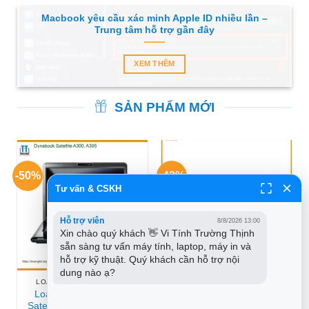
Macbook yêu cầu xác minh Apple ID nhiều lần –
Trung tâm hỗ trợ gần đây
XEM THÊM
SẢN PHẨM MỚI
-50%
-42%
Tư vấn & CSKH
Hỗ trợ viên
8/8/2026 13:00
Xin chào quý khách 👋 Vi Tính Trường Thịnh 
sẵn sàng tư vấn máy tính, laptop, máy in và 
hỗ trợ kỹ thuật. Quý khách cần hỗ trợ nội 
dung nào ạ?
LOA LAPTOP DYNABOOK
WEBCAM LAPTOP ACER
Loa Laptop Dynabook
Webcam Acer Aspire 5
Satellite A300 A305 | Sửa
A514-53 – Thay Lắp