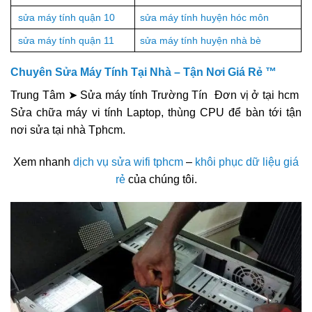
sửa máy tính quận 10
sửa máy tính huyện hóc môn
sửa máy tính quận 11
sửa máy tính huyện nhà bè
Chuyên Sửa Máy Tính Tại Nhà – Tận Nơi Giá Rẻ ™
Trung Tâm ➤ Sửa máy tính Trường Tín Đơn vị ở tại hcm
Sửa chữa máy vi tính Laptop, thùng CPU để bàn tới tận
nơi sửa tại nhà Tphcm.
Xem nhanh
dịch vụ sửa wifi tphcm
–
khôi phục dữ liệu giá
rẻ
của chúng tôi.