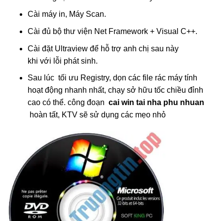
Cài máy in, Máy Scan.
Cài đủ bộ thư viện Net Framework + Visual C++.
Cài đặt Ultraview để hỗ trợ anh chị sau này
khi với lỗi phát sinh.
Sau lúc tối ưu Registry, dọn các file rác máy tính
hoạt động nhanh nhất, chạy sở hữu tốc chiều đỉnh
cao có thể. công đoạn
cai win tai nha phu nhuan
hoàn tất, KTV sẽ sử dụng các mẹo nhỏ