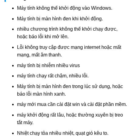
Máy tính không thể khởi động vào Windows.
Máy tính bị màn hình đen khi khởi động.
nhiều chương trình không thể khởi chạy được,
hoặc báo lỗi khi mở lên.
Lỗi không truy cập được mạng internet hoặc mất
mạng, mất âm thanh.
máy tính bị nhiễm nhiều virus
máy tính chạy rất chậm, nhiều lỗi.
Máy tính bị màn hình đen trong lúc sử dụng, hoặc
báo lỗi màn hình xanh.
máy mới mua cần cài đặt win và cài đặt phần mềm.
máy khởi động rất lâu, hoặc thường xuyên bị treo
tắt máy.
Nhiệt chạy tỏa nhiều nhiệt, quạt gió kêu to.