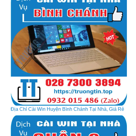
Địa Chỉ Cài Win Huyện Bình Chánh Tại Nhà, Giá Rẻ