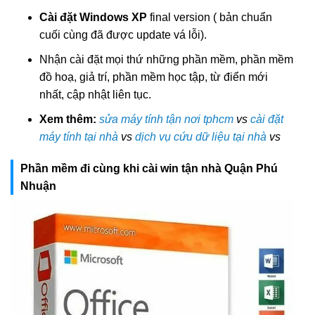
Cài đặt Windows XP
final version ( bản chuẩn
cuối cùng đã được update vá lỗi).
Nhận cài đặt mọi thứ những phần mềm, phần mềm
đồ hoạ, giả trí, phần mềm học tập, từ điển mới
nhất, cập nhật liên tục.
Xem thêm:
sửa máy tính tận nơi tphcm
vs
cài đặt
máy tính tại nhà
vs
dịch vụ cứu dữ liệu tại nhà
vs
Phần mềm đi cùng khi cài win tận nhà Quận Phú
Nhuận