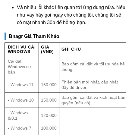
Và nhiều lỗi khác liên quan tới ứng dụng nữa. Nếu
như vậy hãy gọi ngay cho chúng tôi, chúng tôi sẽ
có mặt nhanh 30p để hỗ trợ bạn.
Bnagr Giá Tham Khảo
DỊCH VỤ CÀI
GIÁ
GHI CHÚ
WINDOWS
(VNĐ)
Cài đặt
Bao gồm cài đặt và tối ưu hóa hệ
Windows cơ
thống.
bản
Phiên bản mới nhất, cập nhật
- Windows 11
150.000
đầy đủ driver.
Bao gồm cài đặt và kích hoạt bản
- Windows 10
150.000
quyền (nếu có).
- Windows
120.000
8/8.1
- Windows 7
100.000