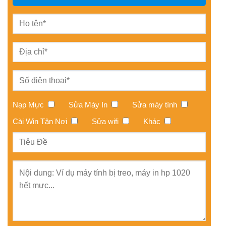
Nạp Mực
Sửa Máy In
Sửa máy tính
Cài Win Tận Nơi
Sửa wifi
Khác