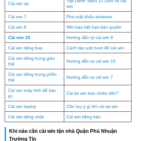
Top Danh Sách 10 Dịch vụ cài
Cài win xp
win
Cài win 7
Phá mật khẩu windows
Cài win 8
Win báo hết hạn bản quyền
Cài win 10
Hướng dẫn tự cài win 8
Cài win tiếng hoa
Cách tạo usb boot để cài win
Cài win tiếng trung giản
Hướng dẫn tự cài win 10
thể
Cài win tiếng trung phồn
Hướng dẫn tự cài win 7
thể
Cài win máy tính để bàn
Cài lại win bao nhiêu tiền?
pc
Cài win laptop
Cần lưu ý gì khi cài lại win
Cài win tiếng nhật
Cài win tiếng hàn
Khi nào cần cài win tận nhà Quận Phú Nhuận
Trường Tín