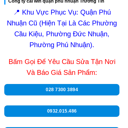
Công ty cài win quận phú nhuận Trường Tín
📍 Khu Vực Phục Vụ: Quận Phú
Nhuận Cũ (Hiện Tại Là Các Phường
Cầu Kiệu, Phường Đức Nhuận,
Phường Phú Nhuận).
Bấm Gọi Để Yêu Cầu Sửa Tận Nơi
Và Báo Giá Sản Phẩm:
028 7300 3894
0932.015.486