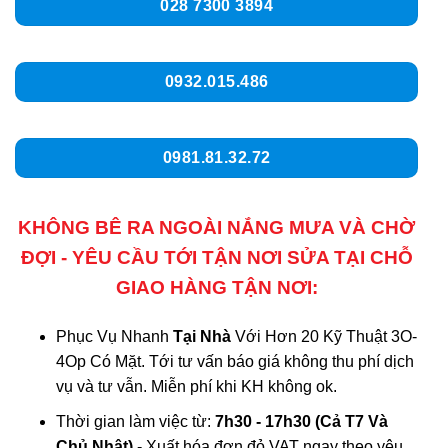
028 7300 3894
0932.015.486
0981.81.32.72
KHÔNG BÊ RA NGOÀI NẮNG MƯA VÀ CHỜ
ĐỢI - YÊU CẦU TỚI TẬN NƠI SỬA TẠI CHỖ
GIAO HÀNG TẬN NƠI:
Phục Vụ Nhanh
Tại Nhà
Với Hơn 20 Kỹ Thuật 3O-
4Op Có Mặt. Tới tư vấn báo giá không thu phí dịch
vụ và tư vẫn. Miễn phí khi KH không ok.
Thời gian làm việc từ:
7h30 - 17h30 (Cả T7 Và
Chủ Nhật)
- Xuất hóa đơn đỏ VAT ngay theo yêu