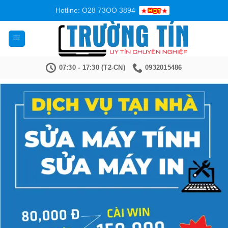
Bỏ
Hotline: O28 73OO 3894
qua
nội
dung
07:30 - 17:30 (T2-CN)
0932015486