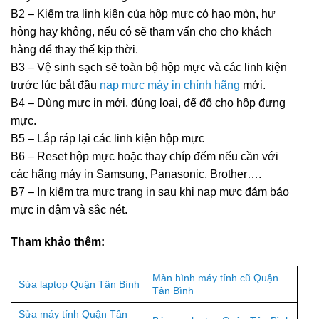
B2 – Kiểm tra linh kiện của hộp mực có hao mòn, hư
hỏng hay không, nếu có sẽ tham vấn cho cho khách
hàng để thay thế kịp thời.
B3 – Vệ sinh sạch sẽ toàn bộ hộp mực và các linh kiện
trước lúc bắt đầu
nạp mực máy in chính hãng
mới.
B4 – Dùng mực in mới, đúng loại, để đổ cho hộp đựng
mực.
B5 – Lắp ráp lại các linh kiện hộp mực
B6 – Reset hộp mực hoặc thay chíp đếm nếu cần với
các hãng máy in Samsung, Panasonic, Brother….
B7 – In kiểm tra mực trang in sau khi nạp mực đảm bảo
mực in đậm và sắc nét.
Tham khảo thêm:
Màn hình máy tính cũ Quận
Sửa laptop Quận Tân Bình
Tân Bình
Sửa máy tính Quận Tân