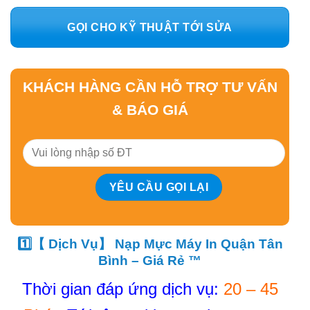
GỌI CHO KỸ THUẬT TỚI SỬA
KHÁCH HÀNG CẦN HỖ TRỢ TƯ VẤN
& BÁO GIÁ
1️⃣【 Dịch Vụ】 Nạp Mực Máy In Quận Tân
Bình – Giá Rẻ ™
Thời gian đáp ứng dịch vụ:
20 – 45