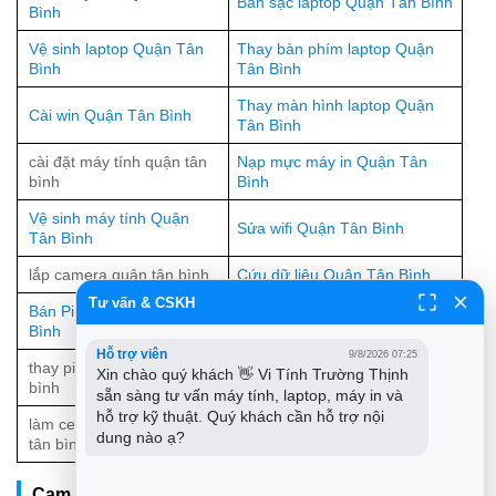
Bán sạc laptop Quận Tân Bình
Bình
Vệ sinh laptop Quận Tân
Thay bàn phím laptop Quận
Bình
Tân Bình
Thay màn hình laptop Quận
Cài win Quận Tân Bình
Tân Bình
cài đặt máy tính quận tân
Nạp mực máy in Quận Tân
bình
Bình
Vệ sinh máy tính Quận
Sửa wifi Quận Tân Bình
Tân Bình
lắp camera quận tân bình
Cứu dữ liệu Quận Tân Bình
Tư vấn & CSKH
Bán Pin laptop Quận Tân
Sửa máy in Quận Tân Bình
Bình
Hỗ trợ viên
9/8/2026 07:25
thay pin laptop quận tân
bán màn hình máy tính quận
Xin chào quý khách 👋 Vi Tính Trường Thịnh 
bình
tân bình
sẵn sàng tư vấn máy tính, laptop, máy in và 
hỗ trợ kỹ thuật. Quý khách cần hỗ trợ nội 
làm cell pin laptop quận
Bảng giá cài đặt máy tính
dung nào ạ?
tân bình
Cam kết khi dùng đơn vị thay mực máy in tận nha