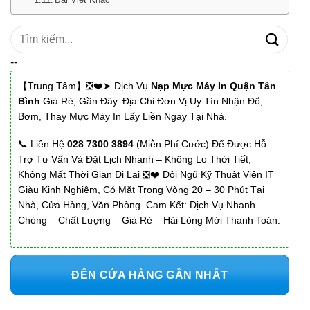
Tìm
kiếm:
--
【Trung Tâm】❎❤️➤ Dịch Vụ
Nạp Mực Máy In Quận Tân
Bình
Giá Rẻ, Gần Đây. Địa Chỉ Đơn Vị Uy Tín Nhận Đổ,
Bơm, Thay Mực Máy In Lấy Liền Ngay Tại Nhà.
📞 Liên Hệ
028 7300 3894
(Miễn Phí Cước) Để Được Hỗ
Trợ Tư Vấn Và Đặt Lịch Nhanh – Không Lo Thời Tiết,
Không Mất Thời Gian Đi Lại ❎❤️ Đội Ngũ Kỹ Thuật Viên IT
Giàu Kinh Nghiệm, Có Mặt Trong Vòng 20 – 30 Phút Tại
Nhà, Cửa Hàng, Văn Phòng. Cam Kết: Dịch Vụ Nhanh
Chóng – Chất Lượng – Giá Rẻ – Hài Lòng Mới Thanh Toán.
ĐẾN CỬA HÀNG GẦN NHẤT