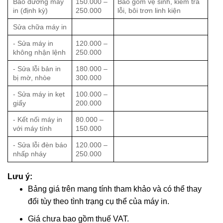
Bảo dưỡng máy
150.000 –
Bao gồm vệ sinh, kiểm tra
in (định kỳ)
250.000
lỗi, bôi trơn linh kiện
Sửa chữa máy in
- Sửa máy in
120.000 –
không nhận lệnh
250.000
- Sửa lỗi bản in
180.000 –
bị mờ, nhòe
300.000
- Sửa máy in kẹt
100.000 –
giấy
200.000
- Kết nối máy in
80.000 –
với máy tính
150.000
- Sửa lỗi đèn báo
120.000 –
nhấp nháy
250.000
Lưu ý:
Bảng giá trên mang tính tham khảo và có thể thay
đổi tùy theo tình trạng cụ thể của máy in.
Giá chưa bao gồm thuế VAT.