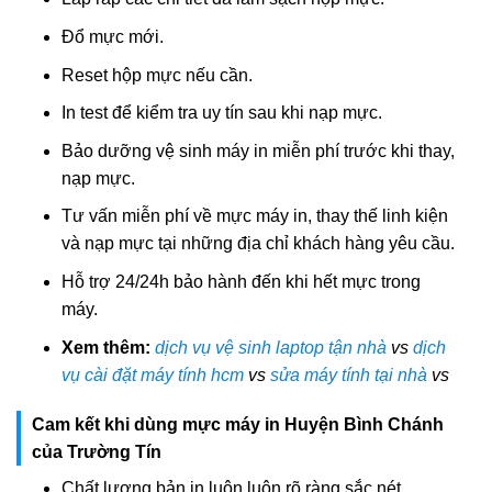
Đổ mực mới.
Reset hộp mực nếu cần.
In test để kiểm tra uy tín sau khi nạp mực.
Bảo dưỡng vệ sinh máy in miễn phí trước khi thay,
nạp mực.
Tư vấn miễn phí về mực máy in, thay thế linh kiện
và nạp mực tại những địa chỉ khách hàng yêu cầu.
Hỗ trợ 24/24h bảo hành đến khi hết mực trong
máy.
Xem thêm:
dịch vụ vệ sinh laptop tận nhà
vs
dịch
vụ cài đặt máy tính hcm
vs
sửa máy tính tại nhà
vs
Cam kết khi dùng mực máy in Huyện Bình Chánh
của Trường Tín
Chất lượng bản in luôn luôn rõ ràng sắc nét.