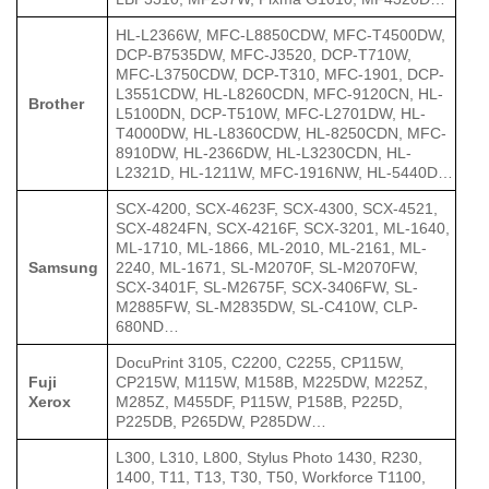
HL-L2366W, MFC-L8850CDW, MFC-T4500DW,
DCP-B7535DW, MFC-J3520, DCP-T710W,
MFC-L3750CDW, DCP-T310, MFC-1901, DCP-
L3551CDW, HL-L8260CDN, MFC-9120CN, HL-
Brother
L5100DN, DCP-T510W, MFC-L2701DW, HL-
T4000DW, HL-L8360CDW, HL-8250CDN, MFC-
8910DW, HL-2366DW, HL-L3230CDN, HL-
L2321D, HL-1211W, MFC-1916NW, HL-5440D…
SCX-4200, SCX-4623F, SCX-4300, SCX-4521,
SCX-4824FN, SCX-4216F, SCX-3201, ML-1640,
ML-1710, ML-1866, ML-2010, ML-2161, ML-
Samsung
2240, ML-1671, SL-M2070F, SL-M2070FW,
SCX-3401F, SL-M2675F, SCX-3406FW, SL-
M2885FW, SL-M2835DW, SL-C410W, CLP-
680ND…
DocuPrint 3105, C2200, C2255, CP115W,
Fuji
CP215W, M115W, M158B, M225DW, M225Z,
Xerox
M285Z, M455DF, P115W, P158B, P225D,
P225DB, P265DW, P285DW…
L300, L310, L800, Stylus Photo 1430, R230,
1400, T11, T13, T30, T50, Workforce T1100,