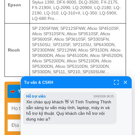
Stylus 1390, DFX-9000, DLQ-3500, FX-2175,
Epson
FX-2190II, LQ-2090, LQ-2090II, LQ-2180, LQ-
2190, LQ-310, LQ-310+II, LQ-350, LQ-590II,
LQ-680 Pro…
SP 230SFNW, SP212SFNW, Aficio SP4510SF,
Aficio SP310SFN, Aficio SP3510SF, Aficio
SP3600SF, Aficio SP3610SF, SP330SFN,
SP150SU, SP210SF, SP210SU, SP6430DN,
Ricoh
SP230DNW, SP212NW, Aficio SP310DN, Aficio
SP3600DN, Aficio SP4510DN, Aficio SP4520DN,
Aficio SP5200DN, Aficio SP5210DN, Aficio
SP5300DN, Aficio SP5310DN, SP320DN,
SP330DN, SP111, SP210, SP150SUW…
Tư vấn & CSKH
Yêu Cầu Dịch Vụ
Hỗ trợ viên
10/8/2026 08:25
Xin chào quý khách 👋 Vi Tính Trường Thịnh 
sẵn sàng tư vấn máy tính, laptop, máy in và 
hỗ trợ kỹ thuật. Quý khách cần hỗ trợ nội 
dung nào ạ?