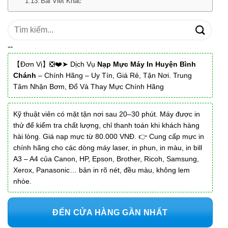
Bài Viết Khác
Tìm
kiếm:
--
【Đơn Vị】❎❤️➤ Dịch Vụ
Nạp Mực Máy In Huyện Bình
Chánh
– Chính Hãng – Uy Tín, Giá Rẻ, Tận Nơi. Trung
Tâm Nhận Bơm, Đổ Và Thay Mực Chính Hãng
Kỹ thuật viên có mặt tận nơi sau 20–30 phút. Máy được in
thử để kiểm tra chất lượng, chỉ thanh toán khi khách hàng
hài lòng. Giá nạp mực từ 80.000 VNĐ. 👉 Cung cấp mực in
chính hãng cho các dòng máy laser, in phun, in màu, in bill
A3 – A4 của Canon, HP, Epson, Brother, Ricoh, Samsung,
Xerox, Panasonic… bản in rõ nét, đều màu, không lem
nhòe.
ĐẾN CỬA HÀNG GẦN NHẤT