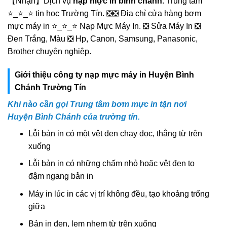
【Nhận】Dịch vụ
nạp mực in bình chánh
. Trung tâm
⭐_⭐_⭐ tin học Trường Tín. ❎❎ Địa chỉ cửa hàng bơm
mực máy in ⭐_⭐_⭐ Nạp Mực Máy In. ❎ Sửa Máy In ❎
Đen Trắng, Màu ❎ Hp, Canon, Samsung, Panasonic,
Brother chuyên nghiệp.
Giới thiệu công ty nạp mực máy in Huyện Bình
Chánh Trường Tín
Khi nào cần gọi Trung tâm bơm mực in tận nơi
Huyện Bình Chánh của trường tín.
Lỗi bản in có một vệt đen chạy dọc, thẳng từ trên
xuống
Lỗi bản in có những chấm nhỏ hoặc vệt đen to
đậm ngang bản in
Máy in lúc in các vị trí không đều, tạo khoảng trống
giữa
Bản in đen, lem nhem từ trên xuống