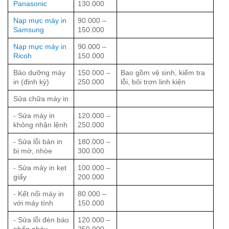
Panasonic
130.000
Nạp mực máy in
90.000 –
Samsung
150.000
Nạp mực máy in
90.000 –
Ricoh
150.000
Bảo dưỡng máy
150.000 –
Bao gồm vệ sinh, kiểm tra
in (định kỳ)
250.000
lỗi, bôi trơn linh kiện
Sửa chữa máy in
- Sửa máy in
120.000 –
không nhận lệnh
250.000
- Sửa lỗi bản in
180.000 –
bị mờ, nhòe
300.000
- Sửa máy in kẹt
100.000 –
giấy
200.000
- Kết nối máy in
80.000 –
với máy tính
150.000
- Sửa lỗi đèn báo
120.000 –
nhấp nháy
250.000