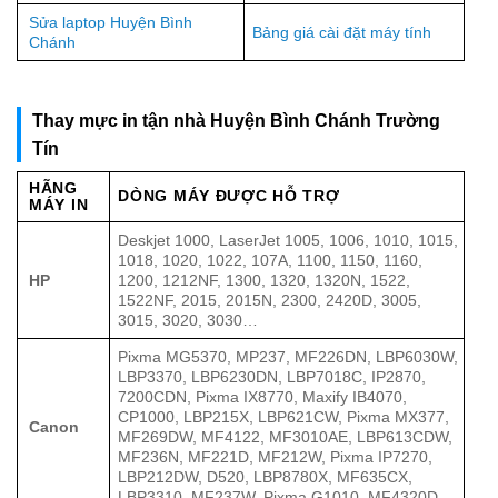
Sửa laptop Huyện Bình
Bảng giá cài đặt máy tính
Chánh
Thay mực in tận nhà Huyện Bình Chánh Trường
Tín
HÃNG
DÒNG MÁY ĐƯỢC HỖ TRỢ
MÁY IN
Deskjet 1000, LaserJet 1005, 1006, 1010, 1015,
1018, 1020, 1022, 107A, 1100, 1150, 1160,
HP
1200, 1212NF, 1300, 1320, 1320N, 1522,
1522NF, 2015, 2015N, 2300, 2420D, 3005,
3015, 3020, 3030…
Pixma MG5370, MP237, MF226DN, LBP6030W,
LBP3370, LBP6230DN, LBP7018C, IP2870,
7200CDN, Pixma IX8770, Maxify IB4070,
CP1000, LBP215X, LBP621CW, Pixma MX377,
Canon
MF269DW, MF4122, MF3010AE, LBP613CDW,
MF236N, MF221D, MF212W, Pixma IP7270,
LBP212DW, D520, LBP8780X, MF635CX,
LBP3310, MF237W, Pixma G1010, MF4320D…