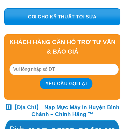
GỌI CHO KỸ THUẬT TỚI SỬA
KHÁCH HÀNG CẦN HỖ TRỢ TƯ VẤN
& BÁO GIÁ
1️⃣【Địa Chỉ】 Nạp Mực Máy In Huyện Bình
Chánh – Chính Hãng ™