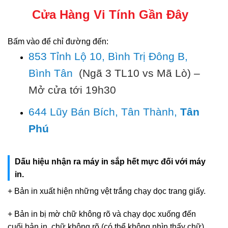
Cửa Hàng Vi Tính Gần Đây
Bấm vào để chỉ đường đến:
853 Tỉnh Lộ 10, Bình Trị Đông B,
Bình Tân
(Ngã 3 TL10 vs Mã Lò) –
Mở cửa tới 19h30
644 Lũy Bán Bích, Tân Thành,
Tân
Phú
Dấu hiệu nhận ra máy in sắp hết mực đối với máy
in.
+ Bản in xuất hiện những vệt trắng chạy dọc trang giấy.
+ Bản in bị mờ chữ không rõ và chạy dọc xuống đến
cuối bản in, chữ không rõ (có thể không nhìn thấy chữ).