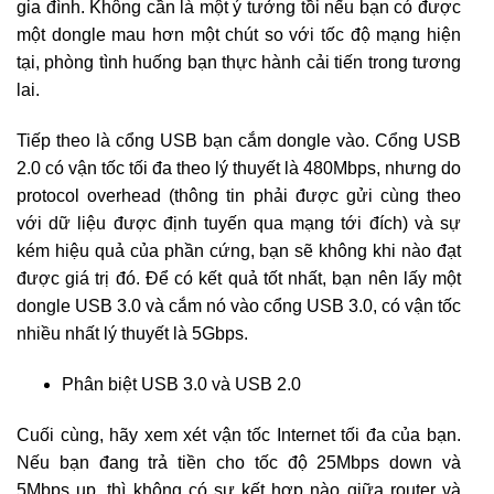
gia đình. Không cần là một ý tưởng tồi nếu bạn có được
một dongle mau hơn một chút so với tốc độ mạng hiện
tại, phòng tình huống bạn thực hành cải tiến trong tương
lai.
Tiếp theo là cổng USB bạn cắm dongle vào. Cổng USB
2.0 có vận tốc tối đa theo lý thuyết là 480Mbps, nhưng do
protocol overhead (thông tin phải được gửi cùng theo
với dữ liệu được định tuyến qua mạng tới đích) và sự
kém hiệu quả của phần cứng, bạn sẽ không khi nào đạt
được giá trị đó. Để có kết quả tốt nhất, bạn nên lấy một
dongle USB 3.0 và cắm nó vào cổng USB 3.0, có vận tốc
nhiều nhất lý thuyết là 5Gbps.
Phân biệt USB 3.0 và USB 2.0
Cuối cùng, hãy xem xét vận tốc Internet tối đa của bạn.
Nếu bạn đang trả tiền cho tốc độ 25Mbps down và
5Mbps up, thì không có sự kết hợp nào giữa router và