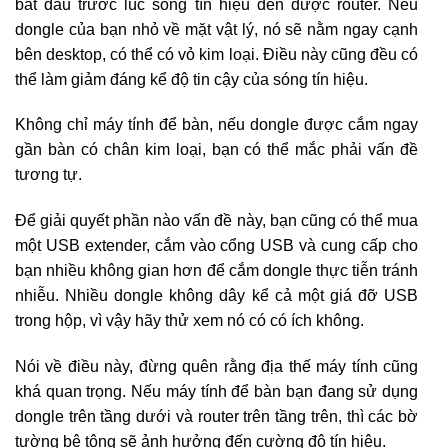
bắt đầu trước lúc sóng tín hiệu đến được router. Nếu
dongle của bạn nhỏ về mặt vật lý, nó sẽ nằm ngay cạnh
bên desktop, có thể có vỏ kim loại. Điều này cũng đều có
thể làm giảm đáng kể độ tin cậy của sóng tín hiệu.
Không chỉ máy tính để bàn, nếu dongle được cắm ngay
gần bàn có chân kim loại, bạn có thể mắc phải vấn đề
tương tự.
Để giải quyết phần nào vấn đề này, bạn cũng có thể mua
một USB extender, cắm vào cổng USB và cung cấp cho
bạn nhiều không gian hơn để cắm dongle thực tiễn tránh
nhiễu. Nhiều dongle không dây kể cả một giá đỡ USB
trong hộp, vì vậy hãy thử xem nó có có ích không.
Nói về điều này, đừng quên rằng địa thế máy tính cũng
khá quan trọng. Nếu máy tính để bàn bạn đang sử dụng
dongle trên tầng dưới và router trên tầng trên, thì các bờ
tường bê tông sẽ ảnh hưởng đến cường độ tín hiệu.