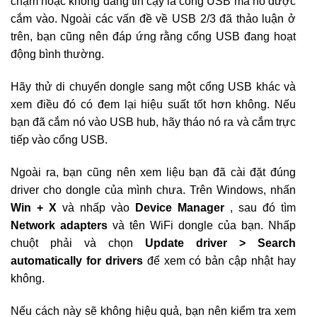
chậm hoặc không đáng tin cậy là cổng USB mà nó được
cắm vào. Ngoài các vấn đề về USB 2/3 đã thảo luận ở
trên, bạn cũng nên đáp ứng rằng cổng USB đang hoạt
động bình thường.
Hãy thử di chuyển dongle sang một cổng USB khác và
xem điều đó có đem lại hiệu suất tốt hơn không. Nếu
bạn đã cắm nó vào USB hub, hãy tháo nó ra và cắm trực
tiếp vào cổng USB.
Ngoài ra, bạn cũng nên xem liệu bạn đã cài đặt đúng
driver cho dongle của mình chưa. Trên Windows, nhấn
Win + X
và nhấp vào
Device Manager
, sau đó tìm
Network adapters
và tên WiFi dongle của bạn. Nhấp
chuột phải và chọn
Update driver > Search
automatically for drivers
để xem có bản cập nhật hay
không.
Nếu cách này sẽ không hiệu quả, bạn nên kiểm tra xem