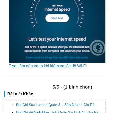
7 sai lầm nên tránh khi kiểm tra tốc độ Wi-Fi
5/5 - (1 bình chọn)
Bài Viết Khác
Địa Chỉ Sửa Laptop Quận 3 – Sửa Nhanh Giá Rẻ
Địa Chỉ Vệ Sinh Máy Tính Quận 3 – Dịch Vụ Giá Rẻ