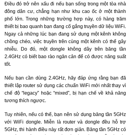
Điều đó trở nên xấu đi nếu bạn sống trong một tòa nhà
đông dân cư, chẳng hạn như khu cao ốc ở một thành
phố lớn. Trong những trường hợp này, có hàng trăm
thiết bị bao quanh bạn đang cố gắng truyền dữ liệu WiFi.
Ngay cả những lúc bạn đang sử dụng một kênh không
chồng chéo, việc truyền trên cùng một kênh có thể gây
nhiễu. Do đó, một dongle không dây trên băng tần
2.4GHz có biết bao rào ngăn cản để có được năng suất
tốt.
Nếu bạn cần dùng 2.4GHz, hãy đáp ứng rằng bạn đã
thiết lập router sử dụng các chuẩn WiFi mới nhất thay vì
chế độ “legacy” hoặc “mixed”, bị hạn chế về khả năng
tương thích ngược.
Tuy nhiên, nếu có thể, bạn nên sử dụng băng tần 5GHz
với WiFi dongle. Miễn là router và dongle đều hỗ trợ
5GHz, thi hành điều này rất đơn giản. Băng tần 5GHz có