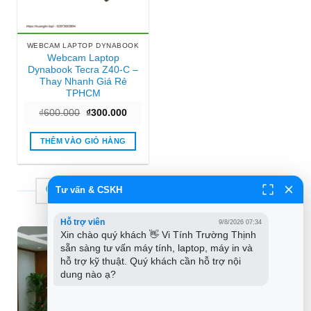
WEBCAM LAPTOP DYNABOOK
Webcam Laptop
Dynabook Tecra Z40-C –
Thay Nhanh Giá Rẻ
TPHCM
Giá
Giá
₫
600.000
₫
300.000
gốc
hiện
là:
tại
₫600.000.
là:
THÊM VÀO GIỎ HÀNG
₫300.000.
Tư vấn & CSKH
THƯƠNG HIỆU TIN HỌC TRƯỜNG TÍN
Hỗ trợ viên
9/8/2026 07:34
Xin chào quý khách 👋 Vi Tính Trường Thịnh 
sẵn sàng tư vấn máy tính, laptop, máy in và 
hỗ trợ kỹ thuật. Quý khách cần hỗ trợ nội 
dung nào ạ?