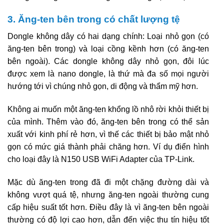
3. Ăng-ten bên trong có chất lượng tệ
Dongle không dây có hai dạng chính: Loại nhỏ gọn (có
ăng-ten bên trong) và loại cồng kềnh hơn (có ăng-ten
bên ngoài). Các dongle không dây nhỏ gọn, đôi lúc
được xem là nano dongle, là thứ mà đa số mọi người
hướng tới vì chúng nhỏ gọn, di động và thẩm mỹ hơn.
Không ai muốn một ăng-ten khổng lồ nhô rời khỏi thiết bị
của mình. Thêm vào đó, ăng-ten bên trong có thể sản
xuất với kinh phí rẻ hơn, vì thế các thiết bị bảo mật nhỏ
gọn có mức giá thành phải chăng hơn. Ví dụ điển hình
cho loại đây là N150 USB WiFi Adapter của TP-Link.
Mặc dù ăng-ten trong đã đi một chặng đường dài và
không vượt quá tệ, nhưng ăng-ten ngoài thường cung
cấp hiệu suất tốt hơn. Điều đây là vì ăng-ten bên ngoài
thường có độ lợi cao hơn, dẫn đến việc thu tín hiệu tốt