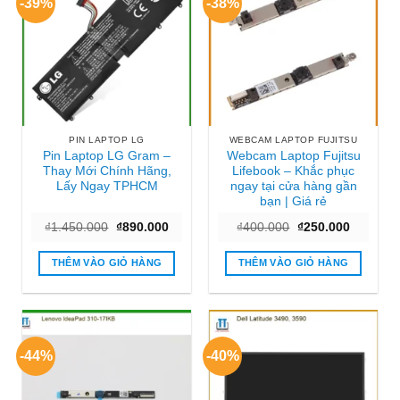
-39%
-38%
PIN LAPTOP LG
WEBCAM LAPTOP FUJITSU
Pin Laptop LG Gram –
Webcam Laptop Fujitsu
Thay Mới Chính Hãng,
Lifebook – Khắc phục
Lấy Ngay TPHCM
ngay tại cửa hàng gần
bạn | Giá rẻ
Giá
Giá
Giá
Giá
₫
1.450.000
₫
890.000
₫
400.000
₫
250.000
gốc
hiện
gốc
hiện
là:
tại
là:
tại
₫1.450.000.
là:
₫400.000.
là:
THÊM VÀO GIỎ HÀNG
THÊM VÀO GIỎ HÀNG
₫890.000.
₫250.000
-44%
-40%