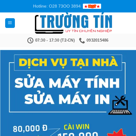
Bỏ
Hotline: O28 73OO 3894
qua
nội
dung
07:30 - 17:30 (T2-CN)
0932015486