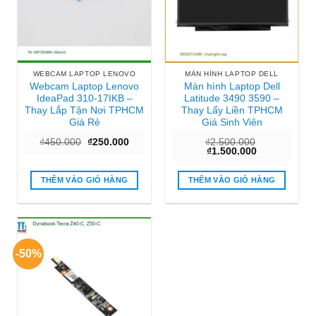
WEBCAM LAPTOP LENOVO
MÀN HÌNH LAPTOP DELL
Webcam Laptop Lenovo
Màn hình Laptop Dell
IdeaPad 310-17IKB –
Latitude 3490 3590 –
Thay Lắp Tận Nơi TPHCM
Thay Lấy Liền TPHCM
Giá Rẻ
Giá Sinh Viên
Giá
Giá
₫
450.000
₫
250.000
₫
2.500.000
gốc
hiện
Giá
Giá
₫
1.500.000
là:
tại
gốc
hiện
₫450.000.
là:
là:
tại
₫250.000.
₫2.500.000.
là:
THÊM VÀO GIỎ HÀNG
THÊM VÀO GIỎ HÀNG
₫1.500.000.
-50%