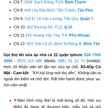
CN 7:
264F Bạch Đằng, P.24,
Bình Thạnh
CN 8:
644 Lũy Bán Bích, Tân Thành,
Tân Phú
CN 9:
318 Đ. Lê Văn Lương, Tân Quy,
Quận 7
CN 10:
362 Đường 3/2, P.12,
Q.10
CN 11:
142 Hoàng Văn Thụ, P.9,
Phú Nhuận
CN 12:
853 Tỉnh Lộ 10, Bình Trị Đông B,
Bình Tân
Gọi thợ tới sửa tại nhà cả 22 quận tphcm:
028 7300
3894
-
0932 015 486
(Mobi)-
0981 81 32 72
(Viettel).
Hơn 20 Nhân viên tới tận nơi sửa tại chỗ.
3O-4Op Có
Mặt - Cam kết:
"KH hài lòng mới thu tiền". Không cần ra
ngoài tìm kiếm và chờ đợi. Rất hân hạnh được phục vụ.
Xin cảm ơn@
⭐
Màn hình máy tính là một trong số đó, nhờ ưu
điểm đa dạng về thương hiệu, mẫu mã và giá