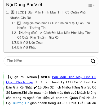
Nội Dung Bài Viết
1️⃣【LCD】Bán Màn Hình Máy Tính Cũ Quận Phú
Nhuận Giá Rẻ
1️⃣ Bảng giá màn hình LCD vi tính cũ ở tại Quận Phú
Nhuận – Trường Tín
【Hướng dẫn】 ➤ Cách Đặt Mua Màn Hình Máy Tính
Cũ Quận Phú Nhuận – Giá Rẻ
Bài Viết Liên Quan
Bài Viết Khác
Tìm
kiếm:
--
【Quận Phú Nhuận】❎❤️➤
Bán Màn Hình Máy Tính Cũ
Quận Phú Nhuận
. ⭐_⭐_⭐ Thanh Lý LCD Cũ Vi Tính Để
Bàn Giá Rẻ Nhất. ✔️ 15 Đến 32 Inch Nhiều Hãng Giá Sỉ, Có
Số Lượng.Khi cần mua màn hình máy tính quý khách không
cần mang ra ngoài tìm kiếm và chờ đợi. Quận Phú Nhuận
Gọi
Trường Tín
giao nhanh trong 30 – 90 Phút.
Giá LCD cũ