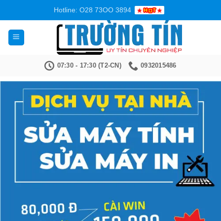
Bỏ
Hotline: O28 73OO 3894
qua
nội
dung
07:30 - 17:30 (T2-CN)
0932015486