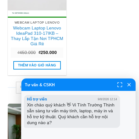
WEBCAM LAPTOP LENOVO
Webcam Laptop Lenovo
IdeaPad 310-17IKB –
Thay Lắp Tận Nơi TPHCM
Giá Rẻ
Giá
Giá
₫
450.000
₫
250.000
gốc
hiện
là:
tại
₫450.000.
là:
THÊM VÀO GIỎ HÀNG
₫250.000.
Tư vấn & CSKH
THƯƠNG HIỆU TIN HỌC TRƯỜNG TÍN
Hỗ trợ viên
9/8/2026 12:14
Xin chào quý khách 👋 Vi Tính Trường Thịnh 
sẵn sàng tư vấn máy tính, laptop, máy in và 
hỗ trợ kỹ thuật. Quý khách cần hỗ trợ nội 
dung nào ạ?