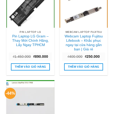
PIN LAPTOP LG
WEBCAM LAPTOP FUJITSU
Pin Laptop LG Gram –
Webcam Laptop Fujitsu
Thay Mới Chính Hãng,
Lifebook – Khắc phục
Lấy Ngay TPHCM
ngay tại cửa hàng gần
bạn | Giá rẻ
Giá
Giá
Giá
Giá
₫
1.450.000
₫
890.000
₫
400.000
₫
250.000
gốc
hiện
gốc
hiện
là:
tại
là:
tại
₫1.450.000.
là:
₫400.000.
là:
THÊM VÀO GIỎ HÀNG
THÊM VÀO GIỎ HÀNG
₫890.000.
₫250.000
-44%