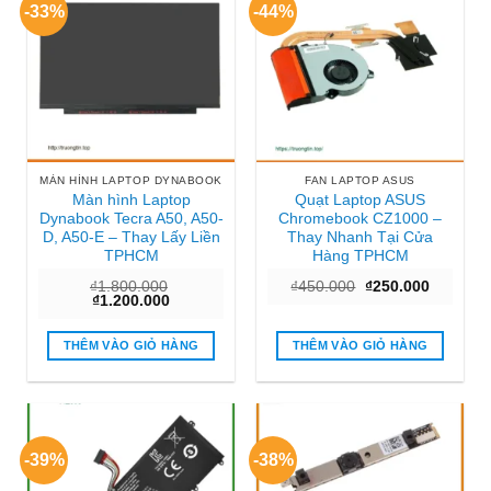
-33%
-44%
MÀN HÌNH LAPTOP DYNABOOK
FAN LAPTOP ASUS
Màn hình Laptop
Quạt Laptop ASUS
Dynabook Tecra A50, A50-
Chromebook CZ1000 –
D, A50-E – Thay Lấy Liền
Thay Nhanh Tại Cửa
TPHCM
Hàng TPHCM
Giá
Giá
₫
1.800.000
₫
450.000
₫
250.000
Giá
Giá
gốc
hiện
₫
1.200.000
gốc
hiện
là:
tại
là:
tại
₫450.000.
là:
₫1.800.000.
là:
₫250.000
THÊM VÀO GIỎ HÀNG
THÊM VÀO GIỎ HÀNG
₫1.200.000.
-39%
-38%