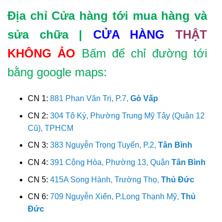
Địa chỉ Cửa hàng tới mua hàng và
sửa chữa |
CỬA HÀNG
THẬT
KHÔNG ẢO
Bấm để chỉ đường tới
bằng google maps:
CN 1:
881 Phan Văn Trị, P.7,
Gò Vấp
CN 2:
304 Tô Ký, Phường Trung Mỹ Tây (Quận 12
Cũ), TPHCM
CN 3:
383 Nguyễn Trọng Tuyển, P.2,
Tân Bình
CN 4:
391 Cộng Hòa, Phường 13, Quận
Tân Bình
CN 5:
415A Song Hành, Trường Thọ,
Thủ Đức
CN 6:
709 Nguyễn Xiển, P.Long Thạnh Mỹ,
Thủ
Đức