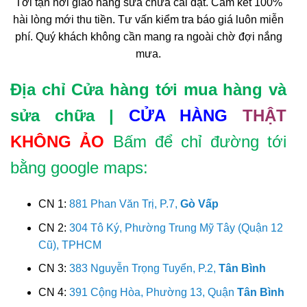
Tới tận nơi giao hàng sửa chữa cài đặt. Cam kết 100%
hài lòng mới thu tiền. Tư vấn kiểm tra báo giá luôn miễn
phí. Quý khách không cần mang ra ngoài chờ đợi nắng
mưa.
Địa chỉ Cửa hàng tới mua hàng và
sửa chữa |
CỬA HÀNG
THẬT
KHÔNG ẢO
Bấm để chỉ đường tới
bằng google maps:
CN 1:
881 Phan Văn Trị, P.7,
Gò Vấp
CN 2:
304 Tô Ký, Phường Trung Mỹ Tây (Quận 12
Cũ), TPHCM
CN 3:
383 Nguyễn Trọng Tuyển, P.2,
Tân Bình
CN 4:
391 Cộng Hòa, Phường 13, Quận
Tân Bình