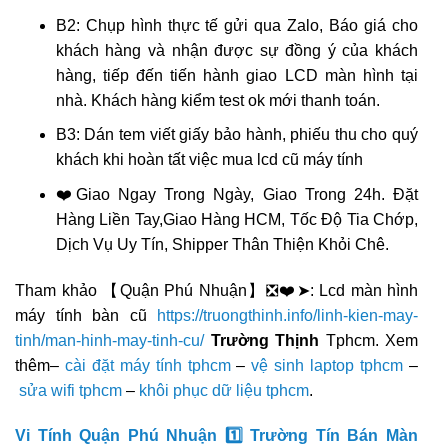
B2: Chụp hình thực tế gửi qua Zalo, Báo giá cho
khách hàng và nhận được sự đồng ý của khách
hàng, tiếp đến tiến hành giao LCD màn hình tại
nhà. Khách hàng kiểm test ok mới thanh toán.
B3: Dán tem viết giấy bảo hành, phiếu thu cho quý
khách khi hoàn tất việc mua lcd cũ máy tính
❤️Giao Ngay Trong Ngày, Giao Trong 24h. Đặt
Hàng Liền Tay,Giao Hàng HCM, Tốc Độ Tia Chớp,
Dịch Vụ Uy Tín, Shipper Thân Thiện Khỏi Chê.
Tham khảo 【Quận Phú Nhuận】❎❤️➤: Lcd màn hình
máy tính bàn cũ
https://truongthinh.info/linh-kien-may-
tinh/man-hinh-may-tinh-cu/
Trường Thịnh
Tphcm. Xem
thêm–
cài đặt máy tính tphcm
–
vệ sinh laptop tphcm
–
sửa wifi tphcm
–
khôi phục dữ liệu tphcm
.
Vi Tính Quận Phú Nhuận 1️⃣ Trường Tín Bán Màn