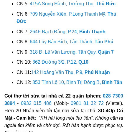
CN 5:
415A Song Hành, Trường Thọ,
Thủ Đức
CN 6:
709 Nguyễn Xiển, P.Long Thạnh Mỹ,
Thủ
Đức
CN 7:
264F Bạch Đằng, P.24,
Bình Thạnh
CN 8:
644 Lũy Bán Bích, Tân Thành,
Tân Phú
CN 9:
318 Đ. Lê Văn Lương, Tân Quy,
Quận 7
CN 10:
362 Đường 3/2, P.12,
Q.10
CN 11:
142 Hoàng Văn Thụ, P.9,
Phú Nhuận
CN 12:
853 Tỉnh Lộ 10, Bình Trị Đông B,
Bình Tân
Gọi thợ tới sửa tại nhà cả 22 quận tphcm:
028 7300
3894
-
0932 015 486
(Mobi)-
0981 81 32 72
(Viettel).
Hơn 20 Nhân viên tới tận nơi sửa tại chỗ.
3O-4Op Có
Mặt - Cam kết:
"KH hài lòng mới thu tiền". Không cần ra
ngoài tìm kiếm và chờ đợi. Rất hân hạnh được phục vụ.