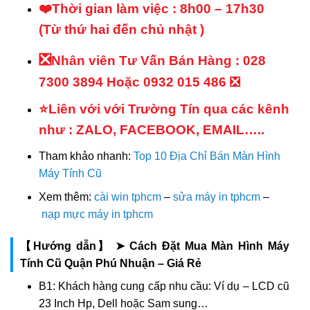
❤️Thời gian làm việc : 8h00 – 17h30
(Từ thứ hai đến chủ nhật )
❎
Nhân viên Tư Vấn Bán Hàng : 028
7300 3894 Hoặc
0932 015 486 ❎
⭐Liên với với Trường Tín qua các kênh
như : ZALO, FACEBOOK, EMAIL…..
Tham khảo nhanh:
Top 10 Địa Chỉ Bán Màn Hình
Máy Tính Cũ
Xem thêm:
cài win tphcm
–
sửa máy in tphcm
–
nạp mực máy in tphcm
【Hướng dẫn】 ➤ Cách Đặt Mua Màn Hình Máy
Tính Cũ Quận Phú Nhuận – Giá Rẻ
B1: Khách hàng cung cấp nhu cầu: Ví dụ – LCD cũ
23 Inch Hp, Dell hoặc Sam sung…