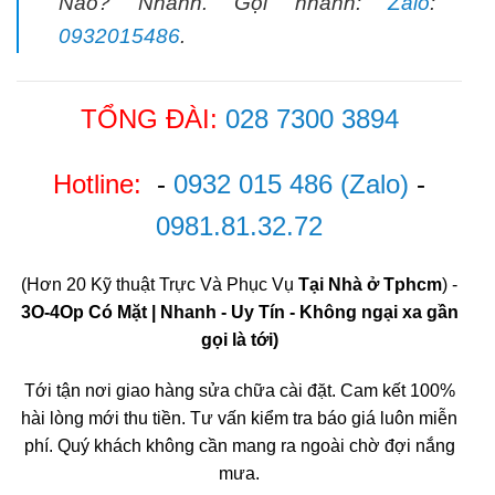
Nào? Nhanh. Gọi nhanh:
Zalo
:
0932015486
.
TỔNG ĐÀI:
028 7300 3894
Hotline:
-
0932 015 486
(Zalo)
-
0981.81.32.72
(Hơn 20 Kỹ thuật Trực Và Phục Vụ
Tại Nhà ở Tphcm
) -
3O-4Op Có Mặt | Nhanh - Uy Tín - Không ngại xa gần
gọi là tới)
Tới tận nơi giao hàng sửa chữa cài đặt. Cam kết 100%
hài lòng mới thu tiền. Tư vấn kiểm tra báo giá luôn miễn
phí. Quý khách không cần mang ra ngoài chờ đợi nắng
mưa.