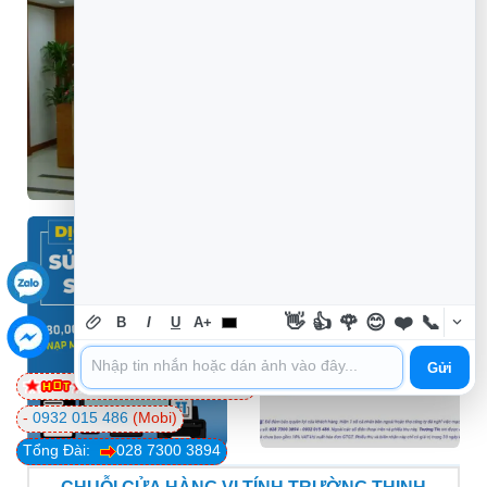
👋
👍
🌹
😊
❤️
📞
B
I
U
A+
Gửi
0981 81 32 72
(Viettel)
-
0932 015 486
(Mobi)
Tổng Đài:
028 7300 3894