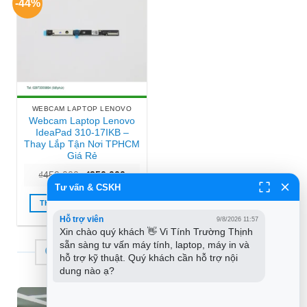
-44%
WEBCAM LAPTOP LENOVO
Webcam Laptop Lenovo
IdeaPad 310-17IKB –
Thay Lắp Tận Nơi TPHCM
Giá Rẻ
Giá
Giá
₫
450.000
₫
250.000
gốc
hiện
Tư vấn & CSKH
là:
tại
₫450.000.
là:
THÊM VÀO GIỎ HÀNG
₫250.000.
Hỗ trợ viên
9/8/2026 11:57
Xin chào quý khách 👋 Vi Tính Trường Thịnh 
sẵn sàng tư vấn máy tính, laptop, máy in và 
THƯƠNG HIỆU TIN HỌC TRƯỜNG TÍN
hỗ trợ kỹ thuật. Quý khách cần hỗ trợ nội 
dung nào ạ?