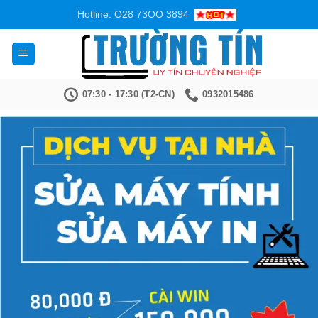
Bỏ
Hotline: O28 73OO 3894
qua
nội
dung
07:30 - 17:30 (T2-CN)
0932015486