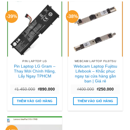
-39%
-38%
PIN LAPTOP LG
WEBCAM LAPTOP FUJITSU
Pin Laptop LG Gram –
Webcam Laptop Fujitsu
Thay Mới Chính Hãng,
Lifebook – Khắc phục
Lấy Ngay TPHCM
ngay tại cửa hàng gần
bạn | Giá rẻ
Giá
Giá
Giá
Giá
₫
1.450.000
₫
890.000
₫
400.000
₫
250.000
gốc
hiện
gốc
hiện
là:
tại
là:
tại
₫1.450.000.
là:
₫400.000.
là:
THÊM VÀO GIỎ HÀNG
THÊM VÀO GIỎ HÀNG
₫890.000.
₫250.000