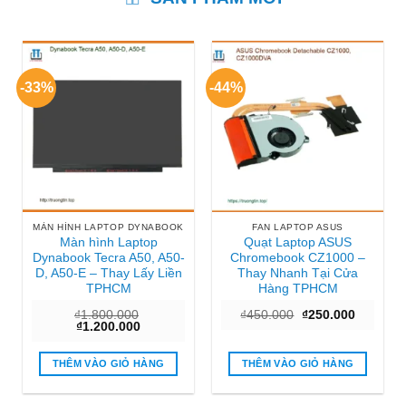
-33%
-44%
MÀN HÌNH LAPTOP DYNABOOK
FAN LAPTOP ASUS
Màn hình Laptop
Quạt Laptop ASUS
Dynabook Tecra A50, A50-
Chromebook CZ1000 –
D, A50-E – Thay Lấy Liền
Thay Nhanh Tại Cửa
TPHCM
Hàng TPHCM
Giá
Giá
₫
1.800.000
₫
450.000
₫
250.000
Giá
Giá
gốc
hiện
₫
1.200.000
gốc
hiện
là:
tại
là:
tại
₫450.000.
là:
₫1.800.000.
là:
₫250.000
THÊM VÀO GIỎ HÀNG
THÊM VÀO GIỎ HÀNG
₫1.200.000.