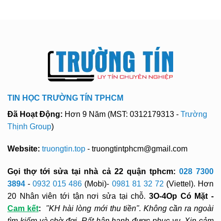
TIN HỌC TRƯỜNG TÍN TPHCM
Đã Hoạt Động:
Hơn 9 Năm (MST: 0312179313 -
Trường
Thịnh Group
)
Website:
truongtin.top
- truongtintphcm@gmail.com
Gọi thợ tới sửa tại nhà cả 22 quận tphcm:
028 7300
3894
-
0932 015 486
(Mobi)-
0981 81 32 72
(Viettel). Hơn
20 Nhân viên tới tận nơi sửa tại chỗ.
3O-4Op Có Mặt -
Cam kết
:
"KH hài lòng mới thu tiền". Không cần ra ngoài
tìm kiếm và chờ đợi. Rất hân hạnh được phục vụ. Xin cảm