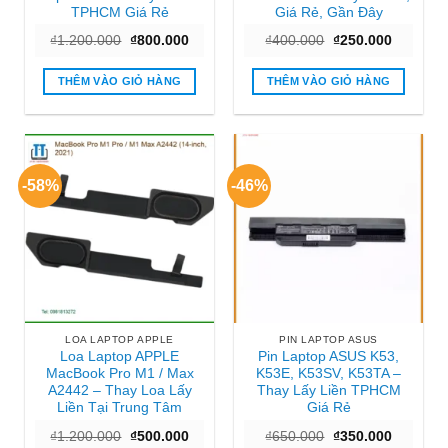
TPHCM Giá Rẻ
Giá Rẻ, Gần Đây
Giá
Giá
Giá
Giá
₫
1.200.000
₫
800.000
₫
400.000
₫
250.000
gốc
hiện
gốc
hiện
là:
tại
là:
tại
₫1.200.000.
là:
₫400.000.
là:
THÊM VÀO GIỎ HÀNG
THÊM VÀO GIỎ HÀNG
₫800.000.
₫250.000
-58%
-46%
LOA LAPTOP APPLE
PIN LAPTOP ASUS
Loa Laptop APPLE
Pin Laptop ASUS K53,
MacBook Pro M1 / Max
K53E, K53SV, K53TA –
A2442 – Thay Loa Lấy
Thay Lấy Liền TPHCM
Liền Tại Trung Tâm
Giá Rẻ
Giá
Giá
Giá
Giá
₫
1.200.000
₫
500.000
₫
650.000
₫
350.000