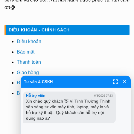
ơn@
ĐIỀU KHOẢN - CHÍNH SÁCH
Điều khoản
Bảo mật
Thanh toán
Giao hàng
Tư vấn & CSKH
Đổi trả
Bảo hành
Hỗ trợ viên
6/8/2026 07:33
Xin chào quý khách 👋 Vi Tính Trường Thịnh 
sẵn sàng tư vấn máy tính, laptop, máy in và 
hỗ trợ kỹ thuật. Quý khách cần hỗ trợ nội 
dung nào ạ?