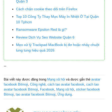
Quận 3
Cách chặn cookie theo dõi trên Firefox
Top 10 Công Ty Thay Mực Máy In Nhiệt Ở Tại Quận
10 Tphcm
Ransomware Epsilon Red là gì?
Review Dịch Vụ Seo Website Quận 6
Mẹo xử lý Trackpad MacBook bị đơ hoặc nhảy chuột
lung tung hiệu quả 2026
--
Bài viết này được đăng trong
Mạng xã hội
và được gắn thẻ
avatar
facebook Bitmoji
,
Công nghệ
,
cách tạo avatar facebook
,
cach tao
avatar facebook Bitmoji
,
Facebook
,
Mạng xã hội
,
sticker facebook
Bitmoji
,
tạo avatar facebook Bitmoji
,
Ứng dụng
.