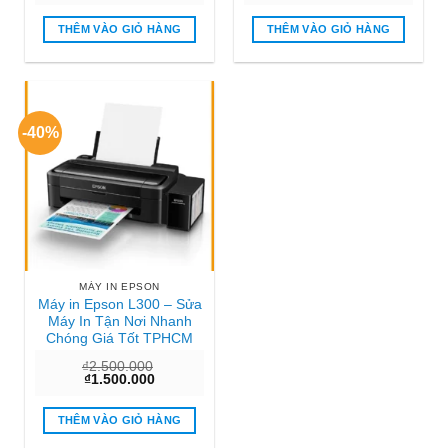
gốc
hiện
gốc
hiện
là:
tại
là:
tại
₫1.200.000.
là:
₫650.000.
là:
THÊM VÀO GIỎ HÀNG
THÊM VÀO GIỎ HÀNG
₫500.000.
₫350.000
-40%
MÁY IN EPSON
Máy in Epson L300 – Sửa
Máy In Tận Nơi Nhanh
Chóng Giá Tốt TPHCM
₫
2.500.000
Giá
Giá
₫
1.500.000
gốc
hiện
là:
tại
₫2.500.000.
là:
THÊM VÀO GIỎ HÀNG
₫1.500.000.