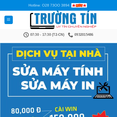
Bỏ
Hotline: O28 73OO 3894
qua
nội
dung
07:30 - 17:30 (T2-CN)
0932015486