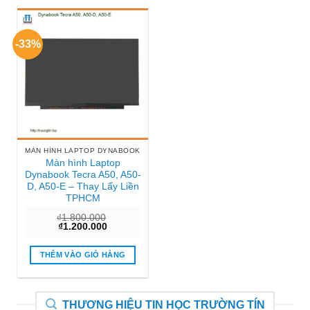
-33%
MÀN HÌNH LAPTOP DYNABOOK
Màn hình Laptop
Dynabook Tecra A50, A50-
D, A50-E – Thay Lấy Liền
TPHCM
₫
1.800.000
Giá
Giá
₫
1.200.000
gốc
hiện
là:
tại
₫1.800.000.
là:
THÊM VÀO GIỎ HÀNG
₫1.200.000.
THƯƠNG HIỆU TIN HỌC TRƯỜNG TÍN