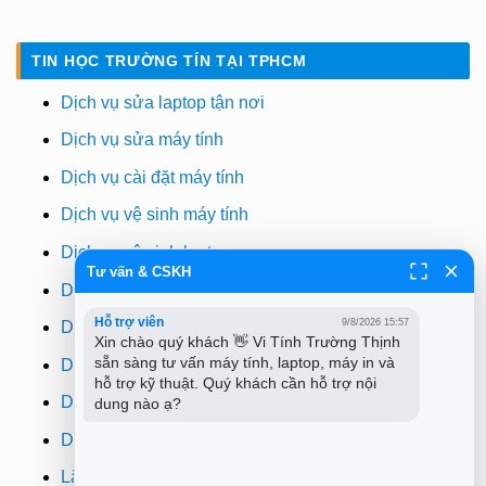
TIN HỌC TRƯỜNG TÍN TẠI TPHCM
Dịch vụ sửa laptop tận nơi
Dịch vụ sửa máy tính
Dịch vụ cài đặt máy tính
Dịch vụ vệ sinh máy tính
Dịch vụ vệ sinh laptop
Tư vấn & CSKH
Dịch vụ cài win
Hỗ trợ viên
9/8/2026 15:57
Dịch vụ cứu dữ liệu
Xin chào quý khách 👋 Vi Tính Trường Thịnh 
sẵn sàng tư vấn máy tính, laptop, máy in và 
Dịch vụ sửa wifi tại nhà
hỗ trợ kỹ thuật. Quý khách cần hỗ trợ nội 
Dịch vụ sửa máy in
dung nào ạ?
Dịch vụ nạp mực máy in
Lắp đặt camera quan sát tphcm