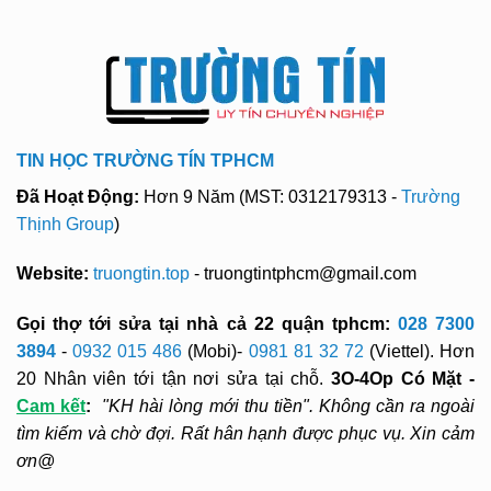
TIN HỌC TRƯỜNG TÍN TPHCM
Đã Hoạt Động:
Hơn 9 Năm (MST: 0312179313 -
Trường
Thịnh Group
)
Website:
truongtin.top
- truongtintphcm@gmail.com
Gọi thợ tới sửa tại nhà cả 22 quận tphcm:
028 7300
3894
-
0932 015 486
(Mobi)-
0981 81 32 72
(Viettel). Hơn
20 Nhân viên tới tận nơi sửa tại chỗ.
3O-4Op Có Mặt -
Cam kết
:
"KH hài lòng mới thu tiền". Không cần ra ngoài
tìm kiếm và chờ đợi. Rất hân hạnh được phục vụ. Xin cảm
ơn@