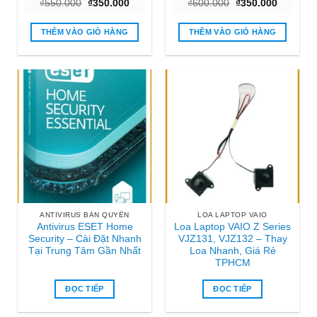
Giá
Giá
Giá
Giá
₫
550.000
₫
350.000
₫
600.000
₫
350.000
gốc
hiện
gốc
hiện
là:
tại
là:
tại
₫550.000.
là:
₫600.000.
là:
THÊM VÀO GIỎ HÀNG
THÊM VÀO GIỎ HÀNG
₫350.000.
₫350.000
ANTIVIRUS BẢN QUYỀN
LOA LAPTOP VAIO
Antivirus ESET Home
Loa Laptop VAIO Z Series
Security – Cài Đặt Nhanh
VJZ131, VJZ132 – Thay
Tại Trung Tâm Gần Nhất
Loa Nhanh, Giá Rẻ
TPHCM
ĐỌC TIẾP
ĐỌC TIẾP