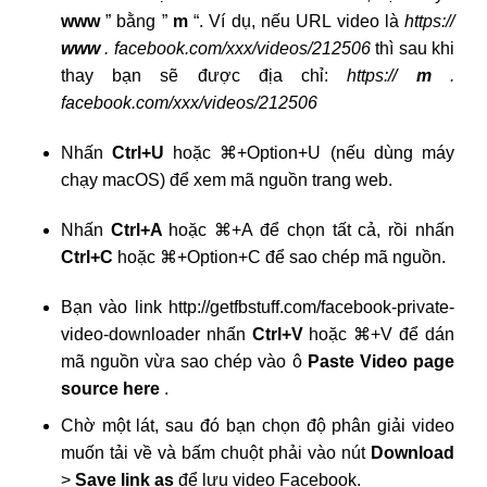
www
” bằng ”
m
“. Ví dụ, nếu URL video là
https://
www
. facebook.com/xxx/videos/212506
thì sau khi
thay bạn sẽ được địa chỉ:
https://
m
.
facebook.com/xxx/videos/212506
Nhấn
Ctrl+U
hoặc ⌘+Option+U (nếu dùng máy
chạy macOS) để xem mã nguồn trang web.
Nhấn
Ctrl+A
hoặc ⌘+A để chọn tất cả, rồi nhấn
Ctrl+C
hoặc ⌘+Option+C để sao chép mã nguồn.
Bạn vào link http://getfbstuff.com/facebook-private-
video-downloader nhấn
Ctrl+V
hoặc ⌘+V để dán
mã nguồn vừa sao chép vào ô
Paste Video page
source here
.
Chờ một lát, sau đó bạn chọn độ phân giải video
muốn tải về và bấm chuột phải vào nút
Download
>
Save link as
để lưu video Facebook.