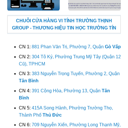
CHUỖI CỬA HÀNG VI TÍNH TRƯỜNG THỊNH
GROUP - THƯƠNG HIỆU TIN HỌC TRƯỜNG TÍN
CN 1:
881 Phan Văn Trị, Phường 7, Quận
Gò Vấp
CN 2:
304 Tô Ký, Phường Trung Mỹ Tây (Quận 12
Cũ), TPHCM
CN 3:
383 Nguyễn Trọng Tuyển, Phường 2, Quận
Tân Bình
CN 4:
391 Cộng Hòa, Phường 13, Quận
Tân
Bình
CN 5:
415A Song Hành, Phường Trường Thọ,
Thành Phố
Thủ Đức
CN 6:
709 Nguyễn Xiển, Phường Long Thạnh Mỹ,