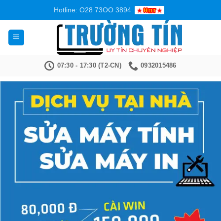
Bỏ
Hotline: O28 73OO 3894
qua
nội
dung
07:30 - 17:30 (T2-CN)
0932015486