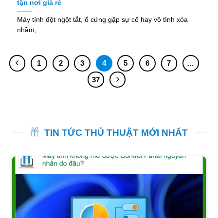
tận nơi giá rẻ
Máy tính đột ngột tắt, ổ cứng gặp sự cố hay vô tình xóa
nhầm,
1
2
3
4
5
6
7
…
37
TIN TỨC THỦ THUẬT MỚI NHẤT