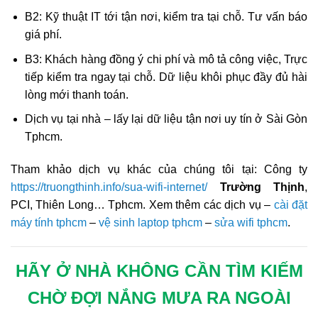
B2: Kỹ thuật IT tới tận nơi, kiểm tra tại chỗ. Tư vấn báo
giá phí.
B3: Khách hàng đồng ý chi phí và mô tả công việc, Trực
tiếp kiểm tra ngay tại chỗ. Dữ liệu khôi phục đầy đủ hài
lòng mới thanh toán.
Dịch vụ tại nhà – lấy lại dữ liệu tận nơi uy tín ở Sài Gòn
Tphcm.
Tham khảo dịch vụ khác của chúng tôi tại: Công ty
https://truongthinh.info/sua-wifi-internet/
Trường Thịnh
,
PCI, Thiên Long… Tphcm. Xem thêm các dịch vụ –
cài đặt
máy tính tphcm
–
vệ sinh laptop tphcm
–
sửa wifi tphcm
.
HÃY Ở NHÀ KHÔNG CẦN TÌM KIẾM
CHỜ ĐỢI NẮNG MƯA RA NGOÀI