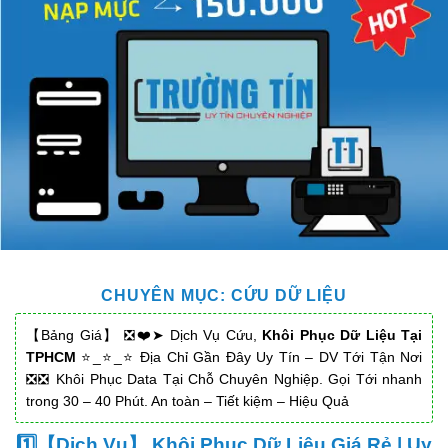
CHUYÊN MỤC:
CỨU DỮ LIỆU
【Bảng Giá】 ❎❤️➤ Dịch Vụ Cứu,
Khôi Phục Dữ Liệu Tại
TPHCM
⭐_⭐_⭐ Địa Chỉ Gần Đây Uy Tín – DV Tới Tận Nơi
❎❎ Khôi Phục Data Tại Chỗ Chuyên Nghiệp. Gọi Tới nhanh
trong 30 – 40 Phút. An toàn – Tiết kiệm – Hiệu Quả
1️⃣【Dịch Vụ】 Khôi Phục Dữ Liệu Giá Rẻ | Uy