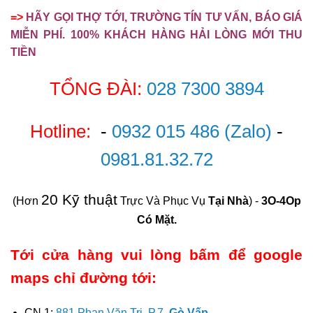
=>
HÃY GỌI THỢ TỚI, TRƯỜNG TÍN TƯ VẤN, BÁO GIÁ
MIỄN PHÍ. 100% KHÁCH HÀNG HẢI LÒNG MỚI THU
TIỀN
TỔNG ĐÀI:
028 7300 3894
Hotline:
-
0932 015 486
(Zalo)
-
0981.81.32.72
20 Kỹ thuật
(Hơn
Trực Và Phục Vụ
Tại Nhà
) -
3O-4Op
Có Mặt.
Tới cửa hàng vui lòng bấm để google
maps chỉ đường tới:
CN 1:
881 Phan Văn Trị, P.7,
Gò Vấp