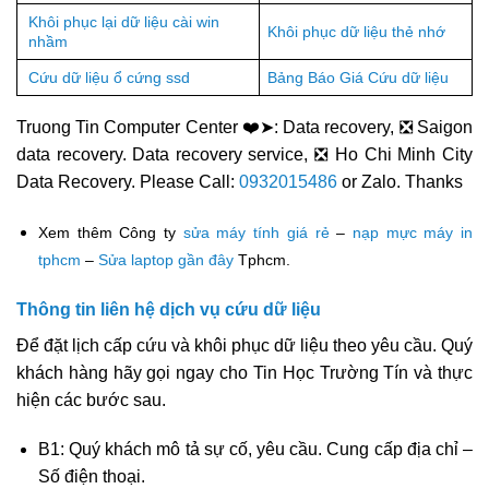
Khôi phục lại dữ liệu cài win
Khôi phục dữ liệu thẻ nhớ
nhầm
Cứu dữ liệu ổ cứng ssd
Bảng Báo Giá Cứu dữ liệu
Truong Tin Computer Center ❤️➤: Data recovery, ❎ Saigon
data recovery. Data recovery service, ❎ Ho Chi Minh City
Data Recovery. Please Call:
0932015486
or Zalo. Thanks
Xem thêm Công ty
sửa máy tính giá rẻ
–
nạp mực máy in
tphcm
–
Sửa laptop gần đây
Tphcm.
Thông tin liên hệ dịch vụ cứu dữ liệu
Để đặt lịch cấp cứu và khôi phục dữ liệu theo yêu cầu. Quý
khách hàng hãy gọi ngay cho Tin Học Trường Tín và thực
hiện các bước sau.
B1: Quý khách mô tả sự cố, yêu cầu. Cung cấp địa chỉ –
Số điện thoại.