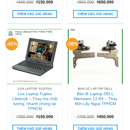
Giá
Giá
Giá
Giá
₫
400.000
₫
150.000
₫
950.000
₫
650.000
gốc
hiện
gốc
hiện
là:
tại
là:
tại
₫400.000.
là:
₫950.000.
là:
THÊM VÀO GIỎ HÀNG
THÊM VÀO GIỎ HÀNG
₫150.000.
₫650.000
-40%
-36%
LOA LAPTOP FUJITSU
BẢN LỀ LAPTOP DELL
Loa Laptop Fujitsu
Bản lề Laptop DELL
Lifebook – Thay loa chất
Alienware 13 R4 – Thay
lượng, nhanh chóng tại
Mới Lấy Ngay TPHCM
TPHCM
Giá
Giá
Giá
Giá
₫
250.000
₫
150.000
₫
700.000
₫
450.000
gốc
hiện
gốc
hiện
là:
tại
là:
tại
₫250.000.
là:
₫700.000.
là:
THÊM VÀO GIỎ HÀNG
THÊM VÀO GIỎ HÀNG