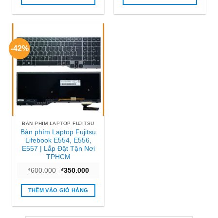
₫150.000.
₫450.000
-42%
BÀN PHÍM LAPTOP FUJITSU
Bàn phím Laptop Fujitsu
Lifebook E554, E556,
E557 | Lắp Đặt Tận Nơi
TPHCM
Giá
Giá
₫
600.000
₫
350.000
gốc
hiện
là:
tại
₫600.000.
là:
THÊM VÀO GIỎ HÀNG
₫350.000.