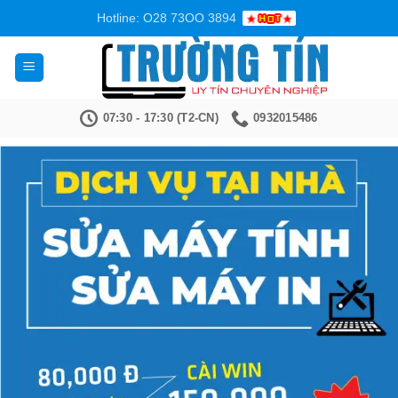
Bỏ
Hotline: O28 73OO 3894
qua
nội
dung
07:30 - 17:30 (T2-CN)
0932015486