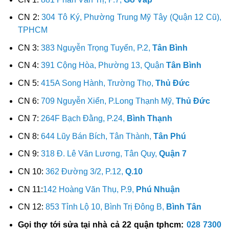
CN 2:
304 Tô Ký, Phường Trung Mỹ Tây (Quận 12 Cũ),
TPHCM
CN 3:
383 Nguyễn Trọng Tuyển, P.2,
Tân Bình
CN 4:
391 Cộng Hòa, Phường 13, Quận
Tân Bình
CN 5:
415A Song Hành, Trường Thọ,
Thủ Đức
CN 6:
709 Nguyễn Xiển, P.Long Thạnh Mỹ,
Thủ Đức
CN 7:
264F Bạch Đằng, P.24,
Bình Thạnh
CN 8:
644 Lũy Bán Bích, Tân Thành,
Tân Phú
CN 9:
318 Đ. Lê Văn Lương, Tân Quy,
Quận 7
CN 10:
362 Đường 3/2, P.12,
Q.10
CN 11:
142 Hoàng Văn Thụ, P.9,
Phú Nhuận
CN 12:
853 Tỉnh Lộ 10, Bình Trị Đông B,
Bình Tân
Gọi thợ tới sửa tại nhà cả 22 quận tphcm:
028 7300