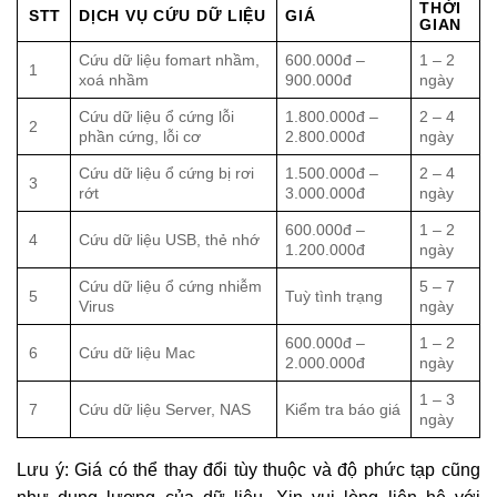
THỜI
STT
DỊCH VỤ CỨU DỮ LIỆU
GIÁ
GIAN
Cứu dữ liệu fomart nhầm,
600.000đ –
1 – 2
1
xoá nhầm
900.000đ
ngày
Cứu dữ liệu ổ cứng lỗi
1.800.000đ –
2 – 4
2
phần cứng, lỗi cơ
2.800.000đ
ngày
Cứu dữ liệu ổ cứng bị rơi
1.500.000đ –
2 – 4
3
rớt
3.000.000đ
ngày
600.000đ –
1 – 2
4
Cứu dữ liệu USB, thẻ nhớ
1.200.000đ
ngày
Cứu dữ liệu ổ cứng nhiễm
5 – 7
5
Tuỳ tình trạng
Virus
ngày
600.000đ –
1 – 2
6
Cứu dữ liệu Mac
2.000.000đ
ngày
1 – 3
7
Cứu dữ liệu Server, NAS
Kiểm tra báo giá
ngày
Lưu ý: Giá có thể thay đổi tùy thuộc và độ phức tạp cũng