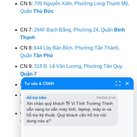
CN 6:
709 Nguyễn Xiển, Phường Long Thạnh Mỹ,
Quận
Thủ Đức
CN 7:
264F Bạch Đằng, Phường 24, Quận
Bình
Thạnh
CN 8:
644 Lũy Bán Bích, Phường Tân Thành,
Quận
Tân Phú
CN 9:
318 Đ. Lê Văn Lương, Phường Tân Quy,
Quận 7
Tư vấn & CSKH
CN 10:
362 Đường 3/2, Phường 12,
Quận 10
CN 11:
142 Hoàng Văn Thụ, Phường 9, Quận
Phú
Hỗ trợ viên
7/8/2026 22:16
Nhuận
Xin chào quý khách 👋 Vi Tính Trường Thịnh 
sẵn sàng tư vấn máy tính, laptop, máy in và 
CN 12:
853 Tỉnh Lộ 10, Phường Bình Trị Đông B,
hỗ trợ kỹ thuật. Quý khách cần hỗ trợ nội 
Quận
Bình Tân
dung nào ạ?