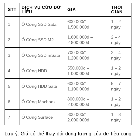
DỊCH VỤ CỨU DỮ
THỜI
STT
GIÁ
LIỆU
GIAN
600.000đ –
1 – 2
1
Ổ Cứng SSD Sata
1.500.000đ
ngày
1.800.000đ –
2 – 4
2
Ổ Cứng SSD M2
2.800.000đ
ngày
700.000đ –
2 – 4
3
Ổ Cứng SSD mSata
1.200.000đ
ngày
550.000đ –
1 – 2
4
Ổ Cứng HDD
1.000.000đ
ngày
600.000đ –
5 – 7
5
Ổ Cứng HDD Sata
1.100.000đ
ngày
800.000đ –
1 – 2
6
Ổ Cứng Macbook
2.000.000đ
ngày
800.000đ –
1 – 3
7
Ổ Cứng Surface
2.000.000đ
ngày
Lưu ý: Giá có thể thay đổi dung lượng của dữ liệu cũng