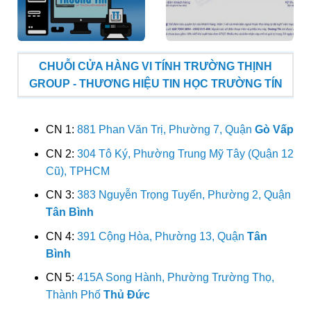
CHUỖI CỬA HÀNG VI TÍNH TRƯỜNG THỊNH
GROUP - THƯƠNG HIỆU TIN HỌC TRƯỜNG TÍN
CN 1:
881 Phan Văn Trị, Phường 7, Quận
Gò Vấp
CN 2:
304 Tô Ký, Phường Trung Mỹ Tây (Quận 12
Cũ), TPHCM
CN 3:
383 Nguyễn Trọng Tuyển, Phường 2, Quận
Tân Bình
CN 4:
391 Cộng Hòa, Phường 13, Quận
Tân
Bình
CN 5:
415A Song Hành, Phường Trường Thọ,
Thành Phố
Thủ Đức