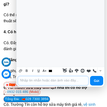
gì?
Có thể nâng cấp CPU, RAM, SSD hoặc card đồ họa. Kỹ
thuật sẽ tư vấn theo nhu cầu thực tế.
4. Có hỗ trợ Nâng cấp PC tại nhà không?
Có. Đây là dịch vụ chính và được nhiều khách hàng
đánh giá cao.
5. Nâng cấp máy tính bao nhiêu tiền?
👋
👍
🌹
😊
❤️
📞
Giá phụ thuộc vào linh kiện và mức độ nâng cấp cần
B
I
U
A+
thiết. Trường Tín luôn báo giá rõ ràng trước khi làm.
Gửi
0981 81 32 72
(Viettel)
6. Tôi muốn sửa máy tính tận nhà thì có hỗ trợ
-
0932 015 486
(Mobi)
không?
Tổng Đài:
028 7300 3894
Có. Trường Tín còn hỗ trợ sửa máy tính giá rẻ,
vệ sinh