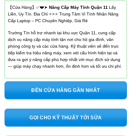
【Cửa Hàng】✅❤️➤
Nâng Cấp Máy Tính Quận 11
Lấy
Liền, Uy Tín. Địa Chỉ ⭐⭐⭐ Trung Tâm Vi Tính Nhận Nâng
Cấp Laptop – PC Chuyên Nghiệp, Giá Rẻ
Trường Tín hỗ trợ nhanh tại khu vực Quận 11, cung cấp
dịch vụ nâng cấp máy tính tận nơi cho hộ gia đình, văn
phòng công ty và các cửa hàng. Kỹ thuật viên sẽ đến trực
tiếp kiểm tra hiệu năng máy, xem xét cấu hình hiện tại và
đưa ra gợi ý nâng cấp phù hợp nhất với mục đích sử dụng
— giúp máy chạy nhanh hơn, ổn định hơn và tối ưu chi phí.
ĐẾN CỬA HÀNG GẦN NHẤT
GỌI CHO KỸ THUẬT TỚI SỬA