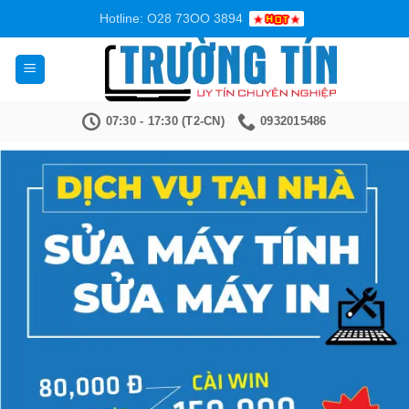
Bỏ
Hotline: O28 73OO 3894
qua
nội
dung
07:30 - 17:30 (T2-CN)
0932015486