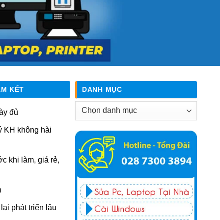
AM KẾT
DANH MỤC
Danh
ày đủ
mục
ý KH không hài
ớc khi làm, giá rẻ,
n
ại phát triển lâu