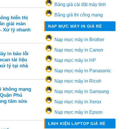
Bảng giá cài đặt máy tính
Bảng giá thi công mạng
ông hiển thị
ân giải màn
NẠP MỰC MÁY IN GIÁ RẺ
– Xử lý nhanh
Nạp mực máy in Brother
Nạp mực máy in Canon
áy in báo lỗi
scan tài liệu
Nạp mực máy in HP
xử lý tại nhà
Nạp mực máy in Panasonic
Nạp mực máy in Ricoh
i không mạng
Nạp mực máy in Samsung
 Quận Phú
ung tâm sửa
Nạp mực máy in Xerox
Nạp mực máy in Epson
LINH KIỆN LAPTOP GIÁ RẺ