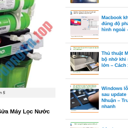
Macbook kh
đúng độ ph
hình ngoài 
Thủ thuật M
bộ nhớ khi 
lớn – Cách 
Windows lỗ
n 5
sau update
Nhuận – Tr
nhanh
ỉ Sửa Máy Lọc Nước