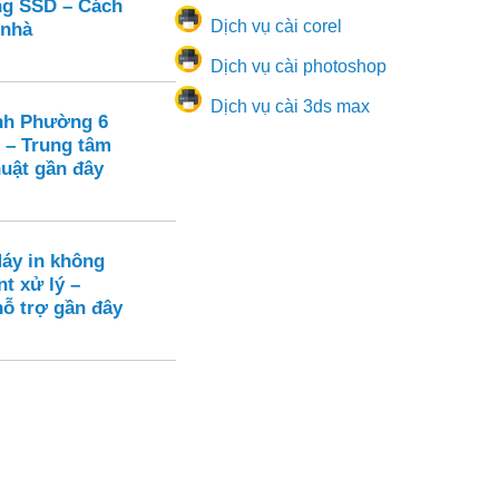
ạng SSD – Cách
Dịch vụ cài corel
 nhà
Dịch vụ cài photoshop
Dịch vụ cài 3ds max
nh Phường 6
 – Trung tâm
huật gần đây
Máy in không
nt xử lý –
hỗ trợ gần đây