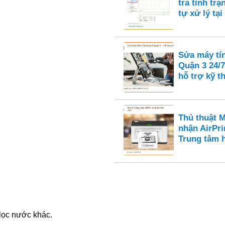
tra tình tr
tự xử lý tại
Sửa máy tí
Quận 3 24/7
hỗ trợ kỹ t
Thủ thuật 
nhận AirPri
Trung tâm 
lọc nước khác.