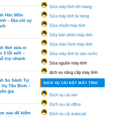
Sửa máy tính rớt mạng
nh Hóc Môn
Sửa máy tính bị nóng
nh – Địa chỉ uy
Sửa chuột máy tính
ạch
Sửa bàn phím máy tính
Sửa màn hình máy tính
nh Nơi sửa vi
 3 lỗi wifi –
Sửa máy tính bị vào nước
hỗ trợ nhanh
Sửa nguồn máy tính
dịch vụ nâng cấp máy tính
nh So Sánh Tự
DỊCH VỤ CÀI ĐẶT MÁY TÍNH
 Vụ Tân Bình –
yên gia
Dịch vụ cài win
Dịch vụ cài office
m sao để kiểm
Dịch vụ cài autocad