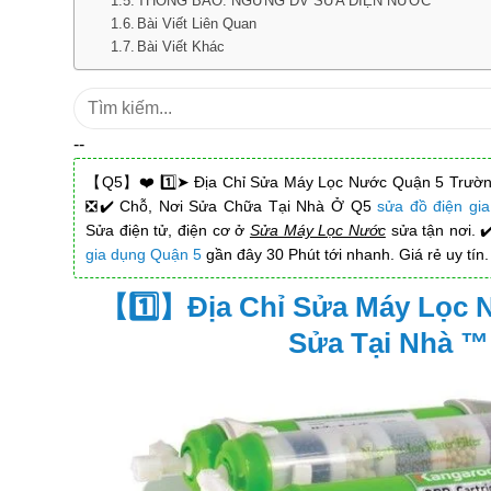
THÔNG BÁO: NGỪNG DV SỬA ĐIỆN NƯỚC
Bài Viết Liên Quan
Bài Viết Khác
Tìm
kiếm:
--
【Q5】❤️ 1️⃣➤ Địa Chỉ Sửa Máy Lọc Nước Quận 5 Trườn
❎✔️ Chỗ, Nơi Sửa Chữa Tại Nhà Ở Q5
sửa đồ điện gi
Sửa điện tử, điện cơ ở
Sửa Máy Lọc Nước
sửa tận nơi. ✔
gia dụng Quận 5
gần đây 30 Phút tới nhanh. Giá rẻ uy tín.
【1️⃣】Địa Chỉ Sửa Máy Lọc 
Sửa Tại Nhà ™