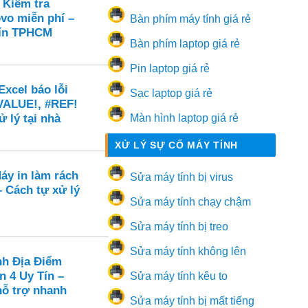
 Kiểm tra
vo miễn phí –
Bàn phím máy tính giá rẻ
 tín TPHCM
Bàn phím laptop giá rẻ
Pin laptop giá rẻ
xcel báo lỗi
Sạc laptop giá rẻ
VALUE!, #REF!
ử lý tại nhà
Màn hình laptop giá rẻ
XỬ LÝ SỰ CỐ MÁY TÍNH
áy in làm rách
Sửa máy tính bị virus
 – Cách tự xử lý
Sửa máy tính chạy chậm
Sửa máy tính bị treo
Sửa máy tính không lên
nh Địa Điểm
n 4 Uy Tín –
Sửa máy tính kêu to
hỗ trợ nhanh
Sửa máy tính bị mất tiếng