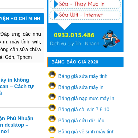
UYỆN HỒ CHÍ MINH
. Đáp ứng các nhu
in, máy tính, wifi,
hỏng cần sửa chữa
Sài Gòn, Tphcm
BẢNG BÁO GIÁ 2020
Bảng giá sửa máy tính
Máy in không
can – Cách tự
Bảng giá sửa máy in
à
Bảng giá nạp mực máy in
Bảng giá cài win 7 8 10
ận Phú Nhuận
Bảng giá cứu dữ liệu
ên desktop –
 nơi
Bảng giá vệ sinh máy tính