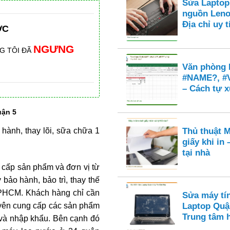
Sửa Laptop
nguồn Leno
Địa chỉ uy
ỚC
NGƯNG
G TÔI ĐÃ
Văn phòng E
#NAME?, #
– Cách tự x
uận 5
hành, thay lõi, sữa chữa 1
Thủ thuật M
giấy khi in
tại nhà
 cấp sản phẩm và đơn vị từ
bảo hành, bảo trì, thay thế
TPHCM. Khách hàng chỉ cần
Sửa máy tí
uyên cung cấp các sản phẩm
Laptop Quậ
Trung tâm 
 và nhập khẩu. Bên cạnh đó