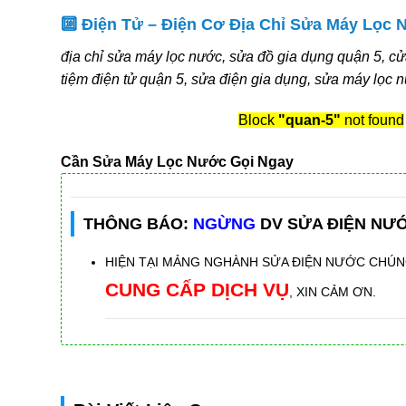
🔟 Điện Tử – Điện Cơ Địa Chỉ Sửa Máy Lọc
địa chỉ sửa máy lọc nước, sửa đồ gia dụng quận 5, c
tiệm điện tử quận 5, sửa điện gia dụng, sửa máy lọc 
Block
"quan-5"
not found
Cần Sửa Máy Lọc Nước Gọi Ngay
THÔNG BÁO:
NGỪNG
DV SỬA ĐIỆN NƯ
HIỆN TẠI MẢNG NGHÀNH SỬA ĐIỆN NƯỚC CHÚN
CUNG CẤP DỊCH VỤ
, XIN CẢM ƠN.