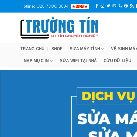
Bỏ
Hotline: O28 73OO 3894
qua
nội
dung
TRANG CHỦ
SHOP
SỬA MÁY TÍNH
VỆ SINH MÁ
NẠP MỰC IN
SỬA WIFI TẠI NHÀ
CỨU DỮ LIỆU