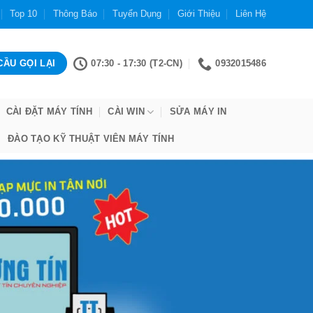
Top 10
Thông Báo
Tuyển Dụng
Giới Thiệu
Liên Hệ
07:30 - 17:30 (T2-CN)
0932015486
CÀI ĐẶT MÁY TÍNH
CÀI WIN
SỬA MÁY IN
ĐÀO TẠO KỸ THUẬT VIÊN MÁY TÍNH