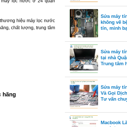
n máy lọc nước ở 24 quận
Sửa máy tí
u thương hiệu máy lọc nước
không vẽ bệ
ãng, chất lượng, trung tâm
tín, minh b
Sửa máy tí
tại nhà Quận
Trung tâm 
Sửa máy tí
Và Gọi Dịch
c hãng
Tư vấn chu
Macbook Là