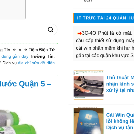
IT TRỰC TẠI 24 QUẬN H
3O-4O Phút là có mặt
cầu cấp thiết sử dụng máy 
cài win phần mềm khi hư 
g Tín. ⭐_⭐_⭐ Tiệm Điện Tử
gấp tại các quận khu vực 
a dụng gần đây
Trường Tín
.
️ Dịch vụ
địa chỉ sửa đồ điện
Thủ thuật 
Nước Quận 5 –
nhận kính s
xử lý tại nh
Cài Win Qu
lỗi không l
Dịch vụ tận