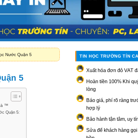
Lọc Nước Quận 5
TIN HỌC TRƯỜNG TÍN C
Xuất hóa đơn đỏ VAT đ
Quận 5
Hoàn tiền 100% Khi qu
lòng
Báo giá, phí rõ ràng trư
hà ™
hợp lý
ước Quận 5:
Bảo hành tận tâm, uy tí
Sửa để khách hàng gọi l
bền