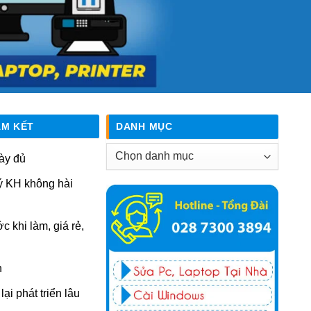
AM KẾT
DANH MỤC
Danh
ày đủ
mục
ý KH không hài
ớc khi làm, giá rẻ,
n
ại phát triển lâu