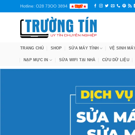
Bỏ
Hotline: O28 73OO 3894
qua
nội
dung
TRANG CHỦ
SHOP
SỬA MÁY TÍNH
VỆ SINH MÁ
NẠP MỰC IN
SỬA WIFI TẠI NHÀ
CỨU DỮ LIỆU