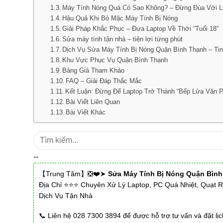
Máy Tính Nóng Quá Có Sao Không? – Đừng Đùa Với 
Hậu Quả Khi Bỏ Mặc Máy Tính Bị Nóng
Giải Pháp Khắc Phục – Đưa Laptop Về Thời “Tuổi 18”
Sửa máy tính tận nhà – tiện lợi từng phút
Dịch Vụ Sửa Máy Tính Bị Nóng Quận Bình Thạnh – Ti
Khu Vực Phục Vụ Quận Bình Thạnh
Bảng Giá Tham Khảo
FAQ – Giải Đáp Thắc Mắc
Kết Luận: Đừng Để Laptop Trở Thành “Bếp Lửa Văn 
Bài Viết Liên Quan
Bài Viết Khác
Tìm
kiếm:
--
【Trung Tâm】❎❤️➤
Sửa Máy Tính Bị Nóng Quận Bìn
Địa Chỉ ⭐⭐⭐ Chuyên Xử Lý Laptop, PC Quá Nhiệt, Quạt 
Dịch Vụ Tận Nhà
📞 Liên hệ 028 7300 3894 để được hỗ trợ tư vấn và đặt lị