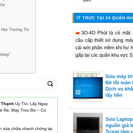
Lửa
IT TRỰC TẠI 24 QUẬN H
n Học Trường Tín
3O-4O Phút là có mặt
cầu cấp thiết sử dụng máy 
cài win phần mềm khi hư 
Phòng”
gấp tại các quận khu vực 
Sửa máy tí
Bè lỗi màn 
Dịch vụ khắ
lấy liền
h Thạnh
Uy Tín, Lấy Ngay.
Rè Rè, Máy Treo Đơ – Có
Sửa Laptop
nguồn giá 
ch sửa chữa nhanh chóng tại
Trung tâm 