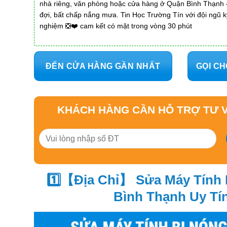
nhà riêng, văn phòng hoặc cửa hàng ở Quận Bình Thạnh –
đợi, bất chấp nắng mưa. Tin Học Trường Tín với đội ngũ k
nghiệm ❎❤️ cam kết có mặt trong vòng 30 phút
ĐẾN CỬA HÀNG GẦN NHẤT
GỌI CH
KHÁCH HÀNG CẦN HỖ TRỢ TƯ V
1️⃣【Địa Chỉ】 Sửa Máy Tính
Bình Thạnh Uy Tí