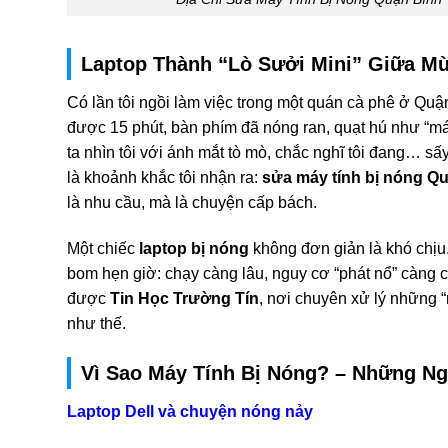
Laptop Thành “Lò Sưởi Mini” Giữa M
Có lần tôi ngồi làm việc trong một quán cà phê ở Q
được 15 phút, bàn phím đã nóng ran, quạt hú như “m
ta nhìn tôi với ánh mắt tò mò, chắc nghĩ tôi đang… sấ
là khoảnh khắc tôi nhận ra:
sửa máy tính bị nóng Q
là nhu cầu, mà là chuyện cấp bách.
Một chiếc
laptop bị nóng
không đơn giản là khó chịu
bom hẹn giờ: chạy càng lâu, nguy cơ “phát nổ” càng c
được
Tin Học Trường Tín
, nơi chuyên xử lý những 
như thế.
Vì Sao Máy Tính Bị Nóng? – Những Ng
Laptop Dell và chuyện nóng nảy