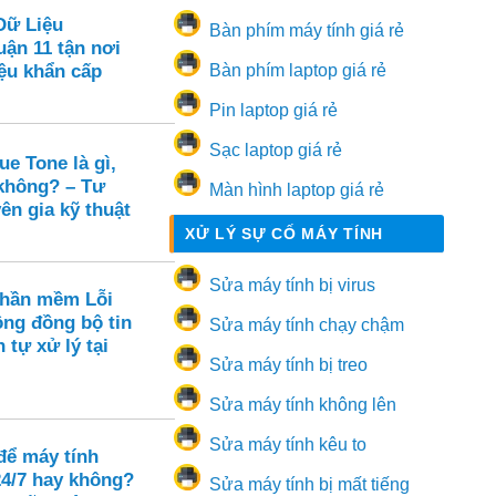
Dữ Liệu
Bàn phím máy tính giá rẻ
ận 11 tận nơi
ệu khẩn cấp
Bàn phím laptop giá rẻ
Pin laptop giá rẻ
Sạc laptop giá rẻ
e Tone là gì,
 không? – Tư
Màn hình laptop giá rẻ
ên gia kỹ thuật
XỬ LÝ SỰ CỐ MÁY TÍNH
Sửa máy tính bị virus
Phần mềm Lỗi
ông đồng bộ tin
Sửa máy tính chạy chậm
 tự xử lý tại
Sửa máy tính bị treo
Sửa máy tính không lên
Sửa máy tính kêu to
để máy tính
24/7 hay không?
Sửa máy tính bị mất tiếng