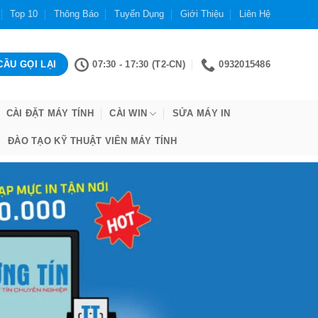
Top 10
Thông Báo
Tuyển Dụng
Giới Thiệu
Liên Hệ
07:30 - 17:30 (T2-CN)
0932015486
CÀI ĐẶT MÁY TÍNH
CÀI WIN
SỬA MÁY IN
ĐÀO TẠO KỸ THUẬT VIÊN MÁY TÍNH