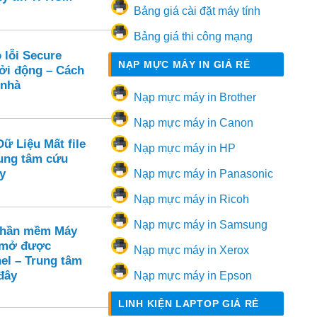
Bảng giá cài đặt máy tính
Bảng giá thi công mạng
 lỗi Secure
NẠP MỰC MÁY IN GIÁ RẺ
hởi động – Cách
 nhà
Nạp mực máy in Brother
Nạp mực máy in Canon
ữ Liệu Mất file
Nạp mực máy in HP
ung tâm cứu
y
Nạp mực máy in Panasonic
Nạp mực máy in Ricoh
Nạp mực máy in Samsung
Phần mềm Máy
 mở được
Nạp mực máy in Xerox
el – Trung tâm
đây
Nạp mực máy in Epson
LINH KIỆN LAPTOP GIÁ RẺ