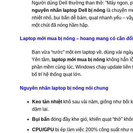
Người dùng Dell thường than thở: “Máy ngon, pin
nguyên nhân laptop Dell bị nóng
là chuyện mu
nhiệt nhỏ, bụi bẩn dễ bám, quạt nhanh yếu – vậ
một chút đã nóng hầm hập.
Laptop mới mua bị nóng – hoang mang có cần đổ
Bạn vừa “rước” một em laptop về, dùng vài ngày
Yên tâm,
laptop mới mua bị nóng
không hẳn lỗ
phần mềm cùng lúc, Windows chạy update liên 
bố trí hệ thống quạt lớn.
Nguyên nhân laptop bị nóng nói chung
Keo tản nhiệt
khô sau vài năm, giống như bôi
dặm lại.
Bụi bẩn
đóng đầy khe gió, khiến quạt “thở” khôn
CPU/GPU
bị ép làm việc 200% công suất như n