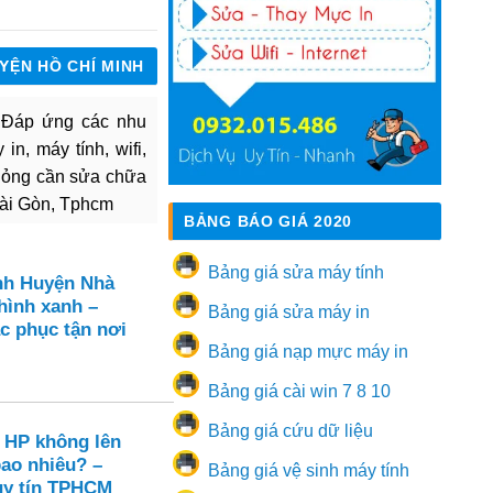
UYỆN HỒ CHÍ MINH
. Đáp ứng các nhu
in, máy tính, wifi,
hỏng cần sửa chữa
Sài Gòn, Tphcm
BẢNG BÁO GIÁ 2020
Bảng giá sửa máy tính
nh Huyện Nhà
hình xanh –
Bảng giá sửa máy in
c phục tận nơi
Bảng giá nạp mực máy in
Bảng giá cài win 7 8 10
Bảng giá cứu dữ liệu
 HP không lên
bao nhiêu? –
Bảng giá vệ sinh máy tính
uy tín TPHCM