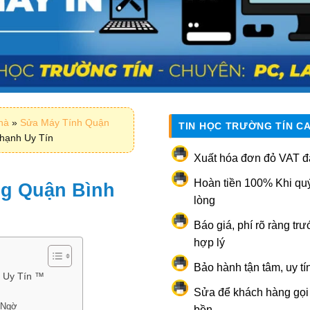
nhà
»
Sửa Máy Tính Quận
TIN HỌC TRƯỜNG TÍN C
hạnh Uy Tín
Xuất hóa đơn đỏ VAT đ
Hoàn tiền 100% Khi qu
ng Quận Bình
lòng
Báo giá, phí rõ ràng trư
hợp lý
Bảo hành tận tâm, uy tí
 Uy Tín ™
Sửa để khách hàng gọi l
 Ngờ
bền