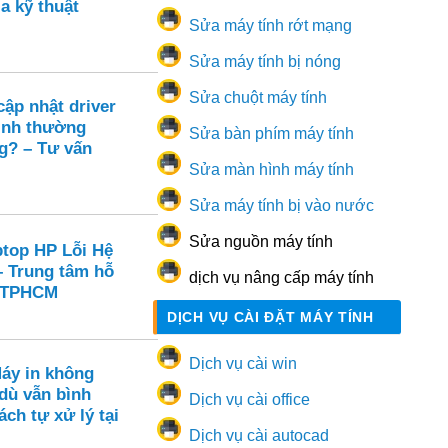
a kỹ thuật
Sửa máy tính rớt mạng
Sửa máy tính bị nóng
Sửa chuột máy tính
ập nhật driver
ình thường
Sửa bàn phím máy tính
g? – Tư vấn
Sửa màn hình máy tính
Sửa máy tính bị vào nước
Sửa nguồn máy tính
ptop HP Lỗi Hệ
– Trung tâm hỗ
dịch vụ nâng cấp máy tính
i TPHCM
DỊCH VỤ CÀI ĐẶT MÁY TÍNH
Dịch vụ cài win
Máy in không
dù vẫn bình
Dịch vụ cài office
ch tự xử lý tại
Dịch vụ cài autocad