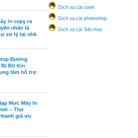
Dịch vụ cài corel
Dịch vụ cài photoshop
áy in copy ra
yên nhân là
Dịch vụ cài 3ds max
tự xử lý tại nhà
ptop Đường
 Bị Bít Kín
rung tâm hỗ trợ
ạp Mực Máy In
 nơi – Thợ
hanh giá ưu