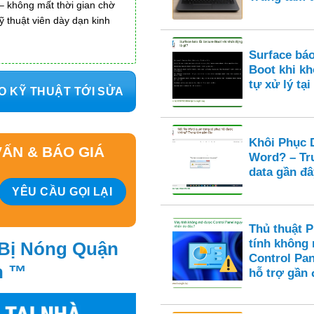
 không mất thời gian chờ
ỹ thuật viên dày dạn kinh
Surface báo
Boot khi k
tự xử lý tại
O KỸ THUẬT TỚI SỬA
Khôi Phục D
ẤN & BÁO GIÁ
Word? – Tr
data gần đâ
Thủ thuật 
tính không
 Bị Nóng Quận
Control Pan
n ™
hỗ trợ gần 