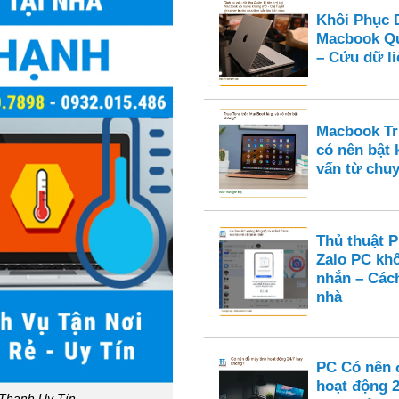
Khôi Phục 
Macbook Qu
– Cứu dữ li
Macbook Tru
có nên bật
vấn từ chuy
Thủ thuật 
Zalo PC kh
nhắn – Cách
nhà
PC Có nên 
hoạt động 
 Thạnh Uy Tín