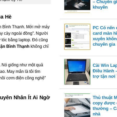
– Chuyên gi
khuyên
ùa Hè
uận Bình Thạnh. Mới mở máy
PC Có nên c
card màn h
áy cày ngoài đồng”. Người
xuyên khôn
y tóc bằng laptop. Đó cũng
chuyên gia
uận Bình Thạnh
không chỉ
. Nó giống như một quả
Cài Win La
Điều Hành 
ao. May mắn là tôi tìm
trợ tận nơ
“nồi cơm điện công nghệ”
uyên Nhân Ít Ai Ngờ
Thủ thuật 
copy được 
thường – Cá
nhà