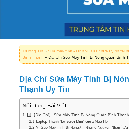
Trường Tín
»
Sửa máy tính - Dịch vụ sửa chữa uy tín tại 
Bình Thạnh
»
Địa Chỉ Sửa Máy Tính Bị Nóng Quận Bình T
Địa Chỉ Sửa Máy Tính Bị Nó
Thạnh Uy Tín
Nội Dung Bài Viết
1️⃣【Địa Chỉ】 Sửa Máy Tính Bị Nóng Quận Bình Thạnh
Laptop Thành “Lò Sưởi Mini” Giữa Mùa Hè
Vì Sao Máy Tính Bị Nóng? – Những Nguyên Nhân Ít Ai