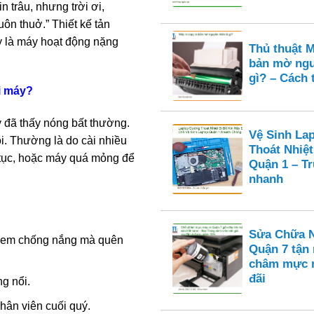
 trâu, nhưng trời ơi,
ôn thuở.” Thiết kế tản
y là máy hoạt động nặng
Thủ thuật M
bản mờ ngu
gì? – Cách 
i máy?
 đã thấy nóng bất thường.
Vệ Sinh La
i. Thường là do cài nhiều
Thoát Nhiệt
tục, hoặc máy quá mỏng để
Quận 1 – T
nhanh
Sửa Chữa N
 kem chống nắng mà quên
Quận 7 tận
châm mực n
đãi
g nổi.
hân viên cuối quý.