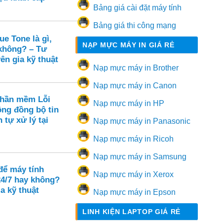
Bảng giá cài đặt máy tính
Bảng giá thi công mạng
e Tone là gì,
NẠP MỰC MÁY IN GIÁ RẺ
 không? – Tư
ên gia kỹ thuật
Nạp mực máy in Brother
Nạp mực máy in Canon
Phần mềm Lỗi
Nạp mực máy in HP
ông đồng bộ tin
 tự xử lý tại
Nạp mực máy in Panasonic
Nạp mực máy in Ricoh
Nạp mực máy in Samsung
để máy tính
Nạp mực máy in Xerox
24/7 hay không?
a kỹ thuật
Nạp mực máy in Epson
LINH KIỆN LAPTOP GIÁ RẺ