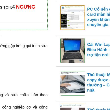
NGƯNG
G TÔI ĐÃ
PC Có nên c
card màn h
xuyên khôn
chuyên gia
9
Cài Win La
ường gặp trong qui trình sửa
Điều Hành 
trợ tận nơ
Thủ thuật 
copy được 
thường – Cá
nhà
ộng và sửa chữa tuân theo
, công nghiệp cơ và công