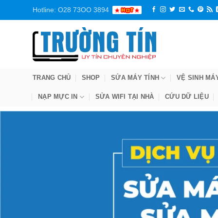
Bỏ
Hotline: O28 73OO 3894
qua
nội
dung
TRANG CHỦ
SHOP
SỬA MÁY TÍNH
VỆ SINH MÁ
NẠP MỰC IN
SỬA WIFI TẠI NHÀ
CỨU DỮ LIỆU