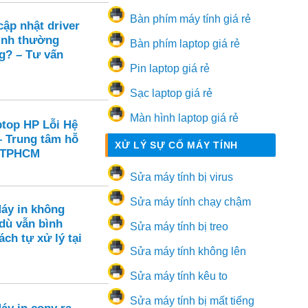
Bàn phím máy tính giá rẻ
ập nhật driver
ình thường
Bàn phím laptop giá rẻ
g? – Tư vấn
Pin laptop giá rẻ
Sạc laptop giá rẻ
Màn hình laptop giá rẻ
ptop HP Lỗi Hệ
– Trung tâm hỗ
XỬ LÝ SỰ CỐ MÁY TÍNH
i TPHCM
Sửa máy tính bị virus
Sửa máy tính chạy chậm
Máy in không
dù vẫn bình
Sửa máy tính bị treo
ch tự xử lý tại
Sửa máy tính không lên
Sửa máy tính kêu to
Sửa máy tính bị mất tiếng