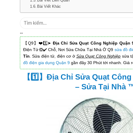
Bài Viết Liên Quan
Bài Viết Khác
Tìm
kiếm:
--
【Q9】❤️1️⃣➤
Địa Chỉ Sửa Quạt Công Nghiệp Quận 
Điện Tử ❎✔️ Chỗ, Nơi Sửa Chữa Tại Nhà Ở Q9
sửa đồ đi
Tín
. Sửa điện tử, điện cơ ở
Sửa Quạt Công Nghiệp
sửa tậ
đồ điện gia dụng Quận 9
gần đây 30 Phút tới nhanh. Giá rẻ
【1️⃣】Địa Chỉ Sửa Quạt Công
– Sửa Tại Nhà 