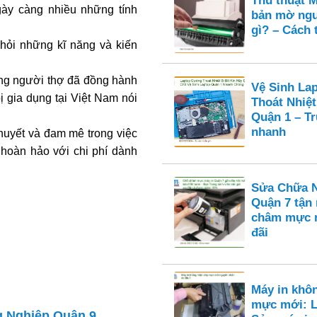
Thủ thuật M
gày càng nhiều những tính
bản mờ ngu
gì? – Cách 
hỏi những kĩ năng và kiến
g người thợ đã đồng hành
Vệ Sinh La
ị gia dụng tại Việt Nam nói
Thoát Nhiệt
Quận 1 – T
nhanh
huyết và đam mê trong việc
 hoàn hảo với chi phí dành
Sửa Chữa N
Quận 7 tận
châm mực n
đãi
Máy in khô
mực mới: L
g Nghiệp Quận 9