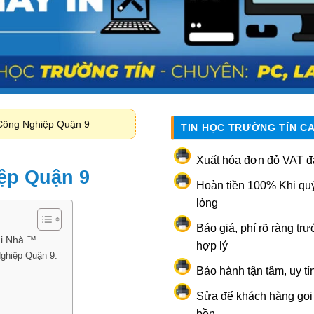
Công Nghiệp Quận 9
TIN HỌC TRƯỜNG TÍN C
Xuất hóa đơn đỏ VAT đ
ệp Quận 9
Hoàn tiền 100% Khi qu
lòng
Báo giá, phí rõ ràng trư
ại Nhà ™
hợp lý
Nghiệp Quận 9:
Bảo hành tận tâm, uy tí
Sửa để khách hàng gọi l
bền