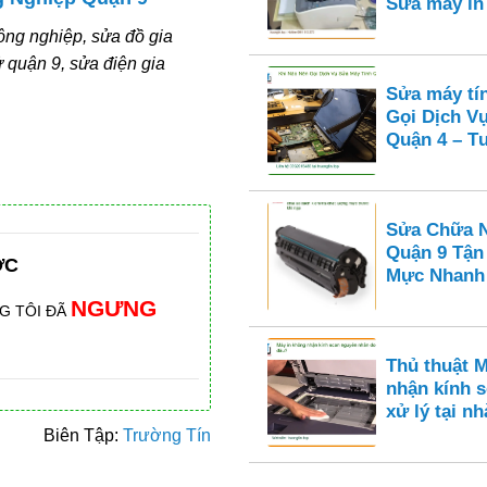
Sửa máy i
công nghiệp, sửa đồ gia
 quận 9, sửa điện gia
Sửa máy tí
Gọi Dịch V
Quận 4 – Tư
Sửa Chữa N
Quận 9 Tận
ỚC
Mực Nhanh
NGƯNG
G TÔI ĐÃ
Thủ thuật 
nhận kính s
xử lý tại nh
Biên Tập:
Trường Tín