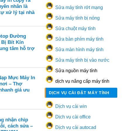
áy in copy ra
yên nhân là
Sửa máy tính rớt mạng
tự xử lý tại nhà
Sửa máy tính bị nóng
Sửa chuột máy tính
ptop Đường
Sửa bàn phím máy tính
 Bị Bít Kín
rung tâm hỗ trợ
Sửa màn hình máy tính
Sửa máy tính bị vào nước
Sửa nguồn máy tính
ạp Mực Máy In
dịch vụ nâng cấp máy tính
 nơi – Thợ
hanh giá ưu
DỊCH VỤ CÀI ĐẶT MÁY TÍNH
Dịch vụ cài win
Dịch vụ cài office
ng nhận chip
ỗi, cách sửa –
Dịch vụ cài autocad