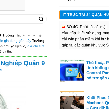
IT TRỰC TẠI 24 QUẬN H
3O-4O Phút là có mặt
cầu cấp thiết sử dụng máy 
9
Trường Tín. ⭐_⭐_⭐ Tiệm
cài win phần mềm khi hư 
ện gia dụng gần đây
Trường
gấp tại các quận khu vực 
n nơi. ✔️ Dịch vụ
địa chỉ sửa
 uy tín.
 Nghiệp Quận 9
Thủ thuật 
tính không
™
Control Pan
hỗ trợ gần 
Khôi Phục 
Macbook Qu
– Cứu dữ li