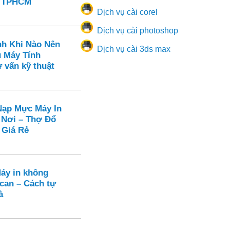
n TPHCM
Dịch vụ cài corel
Dịch vụ cài photoshop
nh Khi Nào Nên
Dịch vụ cài 3ds max
ụ Máy Tính
 vấn kỹ thuật
ạp Mực Máy In
 Nơi – Thợ Đổ
 Giá Rẻ
Máy in không
can – Cách tự
à