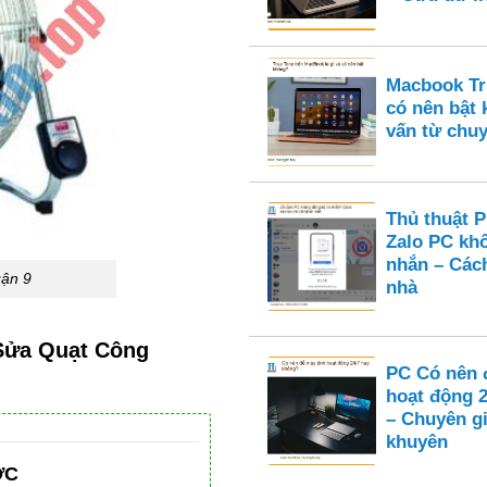
Macbook Tru
có nên bật
vấn từ chuy
Thủ thuật 
Zalo PC kh
nhắn – Cách
uận 9
nhà
 Sửa Quạt Công
PC Có nên 
hoạt động 
– Chuyên gi
khuyên
ỚC