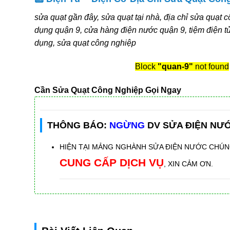
sửa quạt gần đây, sửa quạt tại nhà, địa chỉ sửa quạt 
dụng quận 9, cửa hàng điện nước quận 9, tiệm điện tử
dụng, sửa quạt công nghiệp
Block
"quan-9"
not found
Cần Sửa Quạt Công Nghiệp Gọi Ngay
THÔNG BÁO:
NGỪNG
DV SỬA ĐIỆN NƯ
HIỆN TẠI MẢNG NGHÀNH SỬA ĐIỆN NƯỚC CHÚN
CUNG CẤP DỊCH VỤ
, XIN CẢM ƠN.