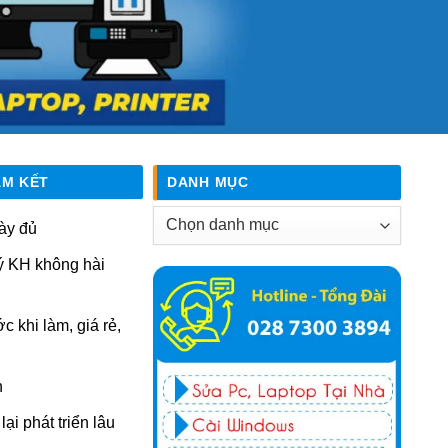
AM KẾT
DANH MỤC
Danh
ày đủ
mục
ý KH không hài
ớc khi làm, giá rẻ,
n
ại phát triển lâu