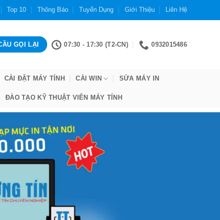
Top 10
Thông Báo
Tuyển Dụng
Giới Thiệu
Liên Hệ
07:30 - 17:30 (T2-CN)
0932015486
CÀI ĐẶT MÁY TÍNH
CÀI WIN
SỬA MÁY IN
ĐÀO TẠO KỸ THUẬT VIÊN MÁY TÍNH