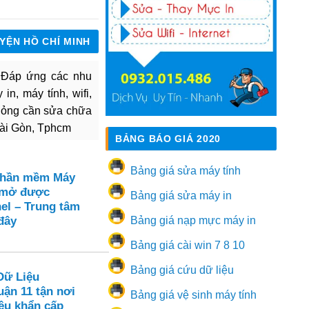
UYỆN HỒ CHÍ MINH
. Đáp ứng các nhu
in, máy tính, wifi,
hỏng cần sửa chữa
Sài Gòn, Tphcm
BẢNG BÁO GIÁ 2020
Bảng giá sửa máy tính
Phần mềm Máy
 mở được
Bảng giá sửa máy in
el – Trung tâm
đây
Bảng giá nạp mực máy in
Bảng giá cài win 7 8 10
Bảng giá cứu dữ liệu
Dữ Liệu
ận 11 tận nơi
Bảng giá vệ sinh máy tính
ệu khẩn cấp