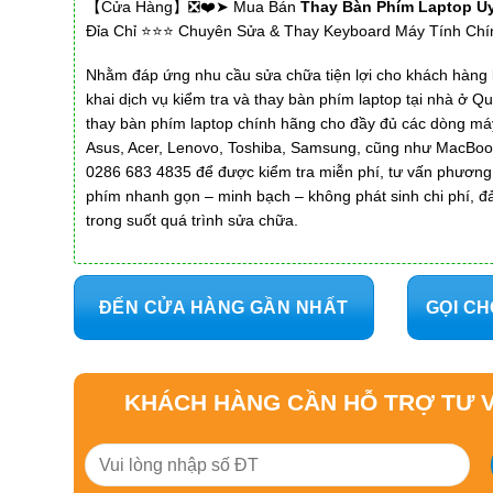
【Cửa Hàng】❎❤️➤ Mua Bán
Thay Bàn Phím Laptop Uy
Đỉa Chỉ ⭐⭐⭐ Chuyên Sửa & Thay Keyboard Máy Tính Ch
Nhằm đáp ứng nhu cầu sửa chữa tiện lợi cho khách hàng 
khai dịch vụ kiểm tra và thay bàn phím laptop tại nhà ở 
thay bàn phím laptop chính hãng cho đầy đủ các dòng máy
Asus, Acer, Lenovo, Toshiba, Samsung, cũng như MacBook
0286 683 4835 để được kiểm tra miễn phí, tư vấn phương
phím nhanh gọn – minh bạch – không phát sinh chi phí, đ
trong suốt quá trình sửa chữa.
ĐẾN CỬA HÀNG GẦN NHẤT
GỌI CH
KHÁCH HÀNG CẦN HỖ TRỢ TƯ V