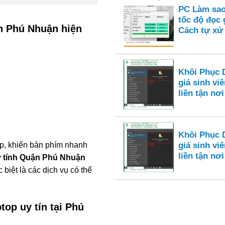
PC Làm sao
tốc độ đọc 
n Phú Nhuận hiện
Cách tự xử 
Khôi Phục 
giá sinh viê
liền tận nơi
Khôi Phục 
ập, khiến bàn phím nhanh
giá sinh viê
liền tận nơi
y tính Quận Phú Nhuận
biệt là các dịch vụ có thể
top uy tín tại Phú