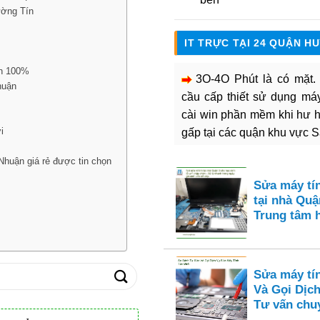
rường Tín
IT TRỰC TẠI 24 QUẬN H
in 100%
3O-4O Phút là có mặt
huận
cầu cấp thiết sử dụng máy 
cài win phần mềm khi hư 
i
gấp tại các quận khu vực 
Nhuận giá rẻ được tin chọn
Sửa máy tí
tại nhà Quận
Trung tâm 
Sửa máy tí
Và Gọi Dịch
Tư vấn chu