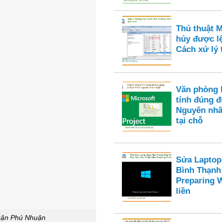
Thủ thuật 
hủy được l
Cách xử lý t
Văn phòng 
tính đúng 
Nguyên nhâ
tại chỗ
Sửa Laptop
Bình Thạnh
Preparing 
liền
uận Phú Nhuận