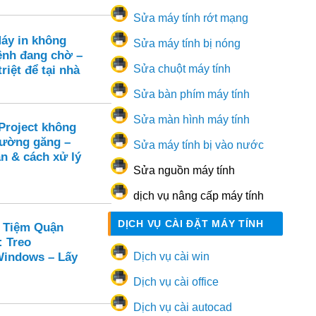
Sửa máy tính rớt mạng
Máy in không
Sửa máy tính bị nóng
ệnh đang chờ –
Sửa chuột máy tính
riệt để tại nhà
Sửa bàn phím máy tính
Sửa màn hình máy tính
Project không
đường găng –
Sửa máy tính bị vào nước
n & cách xử lý
Sửa nguồn máy tính
dịch vụ nâng cấp máy tính
DỊCH VỤ CÀI ĐẶT MÁY TÍNH
 Tiệm Quận
: Treo
Windows – Lấy
Dịch vụ cài win
Dịch vụ cài office
Dịch vụ cài autocad