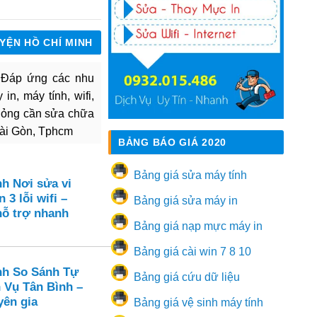
UYỆN HỒ CHÍ MINH
. Đáp ứng các nhu
in, máy tính, wifi,
hỏng cần sửa chữa
Sài Gòn, Tphcm
BẢNG BÁO GIÁ 2020
Bảng giá sửa máy tính
nh Nơi sửa vi
 3 lỗi wifi –
Bảng giá sửa máy in
hỗ trợ nhanh
Bảng giá nạp mực máy in
Bảng giá cài win 7 8 10
nh So Sánh Tự
Bảng giá cứu dữ liệu
 Vụ Tân Bình –
yên gia
Bảng giá vệ sinh máy tính