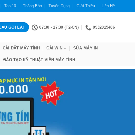
Top 10
Thông Báo
Tuyển Dụng
Giới Thiệu
Liên Hệ
07:30 - 17:30 (T2-CN)
0932015486
CÀI ĐẶT MÁY TÍNH
CÀI WIN
SỬA MÁY IN
ĐÀO TẠO KỸ THUẬT VIÊN MÁY TÍNH