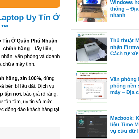
Windows hỏ
thống – Địa
nhanh
Laptop Uy Tín Ở
 ™
Thủ thuật 
Uy Tín Ở Quận Phú Nhuận
,
nhận Firmw
 – chính hãng – lấy liền
,
Cách tự xử 
 nhân, văn phòng và doanh
a chữa máy tính.
nh hãng, zin 100%
, đúng
Văn phòng 
phông nền 
à bền bỉ lâu dài. Dịch vụ
máy – Địa c
p tận nơi
, báo giá rõ ràng,
ự tận tâm, uy tín và mức
ược đông đảo khách hàng tại
Macbook: K
liệu Time M
vụ cứu dữ 