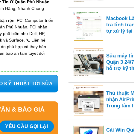
 Tín Ở Quận Phú Nhuận.
ính Hãng, Nhanh Chóng
Macbook Là
bận rộn, PCI Computer triển
tra tình tr
Quận Phú Nhuận. PCI nhận
tự xử lý tại
 phổ biến như Dell, HP,
 và Surface. 📞 Liên hệ
 án phù hợp và thay bàn
ảm bảo an tâm tuyệt đối
Sửa máy tí
Quận 3 24/7
hỗ trợ kỹ t
O KỸ THUẬT TỚI SỬA
Thủ thuật 
nhận AirPri
Trung tâm 
ẤN & BÁO GIÁ
Cài Win Qu