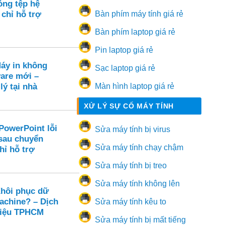
ng tệp hệ
 chỉ hỗ trợ
Bàn phím máy tính giá rẻ
Bàn phím laptop giá rẻ
Pin laptop giá rẻ
Máy in không
Sạc laptop giá rẻ
are mới –
lý tại nhà
Màn hình laptop giá rẻ
XỬ LÝ SỰ CỐ MÁY TÍNH
PowerPoint lỗi
Sửa máy tính bị virus
sau chuyển
Sửa máy tính chạy chậm
hỉ hỗ trợ
Sửa máy tính bị treo
Sửa máy tính không lên
hôi phục dữ
achine? – Dịch
Sửa máy tính kêu to
liệu TPHCM
Sửa máy tính bị mất tiếng