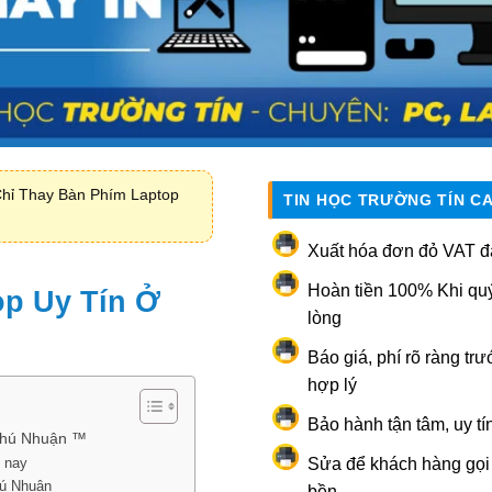
Chỉ Thay Bàn Phím Laptop
TIN HỌC TRƯỜNG TÍN C
Xuất hóa đơn đỏ VAT đ
Hoàn tiền 100% Khi qu
op Uy Tín Ở
lòng
Báo giá, phí rõ ràng trư
hợp lý
Bảo hành tận tâm, uy tí
Phú Nhuận ™
n nay
Sửa để khách hàng gọi l
hú Nhuận
bền