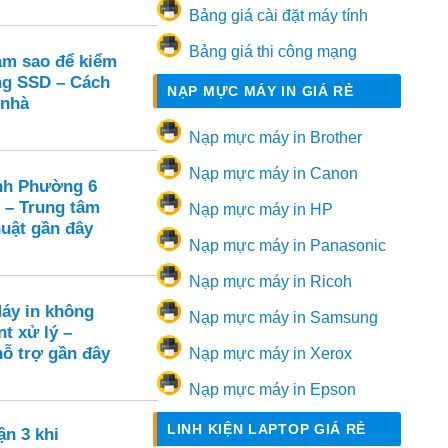
Bảng giá cài đặt máy tính
Bảng giá thi công mạng
m sao để kiểm
ạng SSD – Cách
NẠP MỰC MÁY IN GIÁ RẺ
 nhà
Nạp mực máy in Brother
Nạp mực máy in Canon
nh Phường 6
 – Trung tâm
Nạp mực máy in HP
huật gần đây
Nạp mực máy in Panasonic
Nạp mực máy in Ricoh
Máy in không
Nạp mực máy in Samsung
nt xử lý –
hỗ trợ gần đây
Nạp mực máy in Xerox
Nạp mực máy in Epson
LINH KIỆN LAPTOP GIÁ RẺ
ận 3 khi