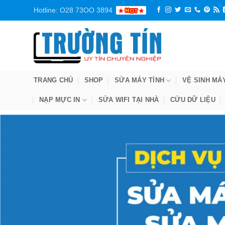
Bỏ
Hotline: O28 73OO 3894
qua
nội
dung
TRANG CHỦ
SHOP
SỬA MÁY TÍNH
VỆ SINH MÁ
NẠP MỰC IN
SỬA WIFI TẠI NHÀ
CỨU DỮ LIỆU