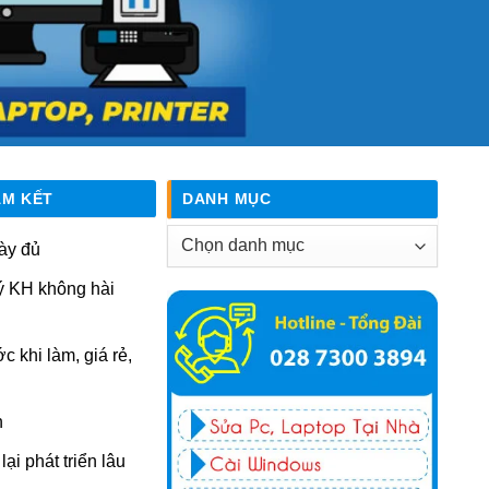
AM KẾT
DANH MỤC
Danh
ày đủ
mục
ý KH không hài
ớc khi làm, giá rẻ,
n
ại phát triển lâu