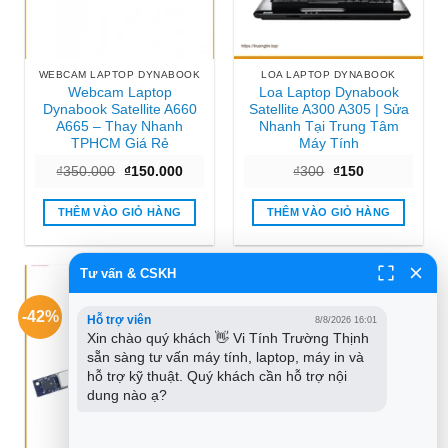
WEBCAM LAPTOP DYNABOOK
LOA LAPTOP DYNABOOK
Webcam Laptop
Loa Laptop Dynabook
Dynabook Satellite A660
Satellite A300 A305 | Sửa
A665 – Thay Nhanh
Nhanh Tại Trung Tâm
TPHCM Giá Rẻ
Máy Tính
Giá
Giá
Giá
Giá
₫
350.000
₫
150.000
₫
300
₫
150
gốc
hiện
gốc
hiện
là:
tại
là:
tại
₫350.000.
là:
₫300.
là:
THÊM VÀO GIỎ HÀNG
THÊM VÀO GIỎ HÀNG
₫150.000.
₫150.
Tư vấn & CSKH
-42%
Hỗ trợ viên
8/8/2026 16:01
Xin chào quý khách 👋 Vi Tính Trường Thịnh 
sẵn sàng tư vấn máy tính, laptop, máy in và 
hỗ trợ kỹ thuật. Quý khách cần hỗ trợ nội 
dung nào ạ?