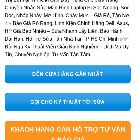
Chuyên Nhận Sửa Màn Hình Laptop Bị Sọc Ngang, Sọc
Dọc, Nhấp Nháy, Mờ Hình, Chảy Mực – Giá Rẻ, Tận Nơi
⭐⭐ Báo Giá Rõ Ràng, Linh Kiện Chính Hãng Dell, Asus,
HP Giá Bao Nhiêu – Sửa Nhanh Lấy Liền, Bảo Hành
Dài Hạn, Hỗ Trợ Sửa Tận Nhà Tại TP. Hồ Chí Minh ✅✅
Đội Ngũ Kỹ Thuật Viên Giàu Kinh Nghiệm – Dịch Vụ Uy
Tín, Chuyên Nghiệp, Tư Vấn Tận Tâm.
ĐẾN CỬA HÀNG GẦN NHẤT
GỌI CHO KỸ THUẬT TỚI SỬA
KHÁCH HÀNG CẦN HỖ TRỢ TƯ VẤN
& BÁO GIÁ