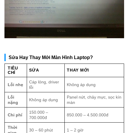
Sửa Hay Thay Mới Màn Hình Laptop?
TIÊU
SỬA
THAY MỚI
CHÍ
Cáp lỏng, driver
Lỗi nhẹ
Không áp dụng
lỗi
Lỗi
Panel nứt, chảy mực, sọc kín
Không áp dụng
nặng
màn
150.000 –
Chi phí
850.000 – 4.500.000đ
700.000đ
Thời
30 – 60 phút
1 – 2 giờ
gian