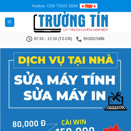
Bỏ
Hotline: O28 73OO 3894
qua
nội
dung
07:30 - 17:30 (T2-CN)
0932015486