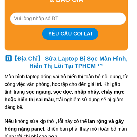
1️⃣【Địa Chỉ】 Sửa Laptop Bị Sọc Màn Hình,
Hiển Thị Lỗi Tại TPHCM ™
Màn hình laptop đóng vai trò hiển thị toàn bộ nội dung, từ
công việc văn phòng, học tập cho đến giải trí. Khi gặp
tình trạng
sọc ngang, sọc dọc, nhấp nháy, chảy mực
hoặc hiển thị sai màu
, trải nghiệm sử dụng sẽ bị giảm
đáng kể.
Nếu không sửa kịp thời, lỗi này có thể
lan rộng và gây
hỏng nặng panel
, khiến bạn phải thay mới toàn bộ màn
hình với chi phí cao hơn.