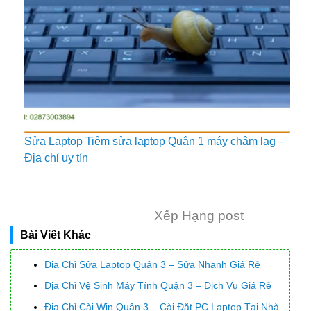
Sửa Laptop Tiệm sửa laptop Quận 1 máy chậm lag –
Địa chỉ uy tín
Xếp Hạng post
Bài Viết Khác
Địa Chỉ Sửa Laptop Quận 3 – Sửa Nhanh Giá Rẻ
Địa Chỉ Vệ Sinh Máy Tính Quận 3 – Dịch Vụ Giá Rẻ
Địa Chỉ Cài Win Quận 3 – Cài Đặt PC Laptop Tại Nhà