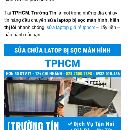
Tại
TPHCM
,
Trường Tín
là một trong những địa chỉ uy
tín hàng đầu chuyên
sửa laptop bị sọc màn hình, hiển
thị lỗi
nhanh chóng,
sửa laptop giá rẻ tphcm
– lấy liền –
bảo hành dài hạn.