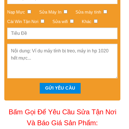
Nạp Mực
Sửa Máy In
Sửa máy tính
Cài Win Tận Nơi
Sửa wifi
Khác
Bấm Gọi Để Yêu Cầu Sửa Tận Nơi
Và Báo Giá Sản Phẩm: