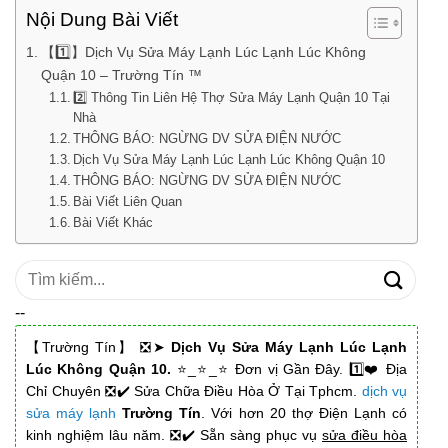
Nội Dung Bài Viết
【1️⃣】Dịch Vụ Sửa Máy Lạnh Lúc Lạnh Lúc Không
Quận 10 – Trường Tín ™
2️⃣ Thông Tin Liên Hệ Thợ Sửa Máy Lạnh Quận 10 Tại
Nhà
THÔNG BÁO: NGỪNG DV SỬA ĐIỆN NƯỚC
Dịch Vụ Sửa Máy Lạnh Lúc Lạnh Lúc Không Quận 10
THÔNG BÁO: NGỪNG DV SỬA ĐIỆN NƯỚC
Bài Viết Liên Quan
Bài Viết Khác
Tìm
kiếm:
--
【Trường Tín】 ❎➤
Dịch Vụ Sửa Máy Lạnh Lúc Lạnh
Lúc Không Quận 10.
⭐_⭐_⭐ Đơn vị Gần Đây. 1️⃣❤️ Địa
Chỉ Chuyên ❎✔️ Sửa Chữa Điều Hòa Ở Tại Tphcm.
dịch vụ
sửa máy lạnh
Trường Tín
. Với hơn 20 thợ Điện Lạnh có
kinh nghiệm lâu năm. ❎✔️ Sẵn sàng phục vụ
sửa điều hòa