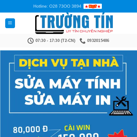
Bỏ
Hotline: O28 73OO 3894
qua
nội
dung
07:30 - 17:30 (T2-CN)
0932015486