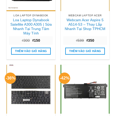
LOA LAPTOP DYNABOOK
WEBCAM LAPTOP ACER
Loa Laptop Dynabook
Webcam Acer Aspire 5
Satellite A300 A305 | Sửa
A514-53 – Thay Lắp
Nhanh Tại Trung Tâm
Nhanh Tại Shop TPHCM
Máy Tính
Giá
Giá
Giá
Giá
₫
300
₫
150
₫
599
₫
350
gốc
hiện
gốc
hiện
là:
tại
là:
tại
₫300.
là:
₫599.
là:
THÊM VÀO GIỎ HÀNG
THÊM VÀO GIỎ HÀNG
₫150.
₫350.
-36%
-42%