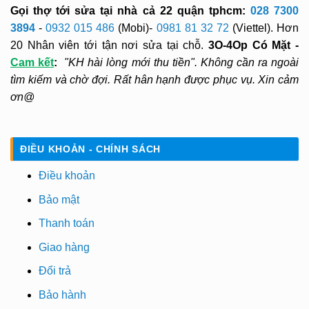
Gọi thợ tới sửa tại nhà cả 22 quận tphcm:
028 7300
3894
-
0932 015 486
(Mobi)-
0981 81 32 72
(Viettel). Hơn
20 Nhân viên tới tận nơi sửa tại chỗ.
3O-4Op Có Mặt -
Cam kết
:
"KH hài lòng mới thu tiền". Không cần ra ngoài
tìm kiếm và chờ đợi. Rất hân hạnh được phục vụ. Xin cảm
ơn@
ĐIỀU KHOẢN - CHÍNH SÁCH
Điều khoản
Bảo mật
Thanh toán
Giao hàng
Đổi trả
Bảo hành