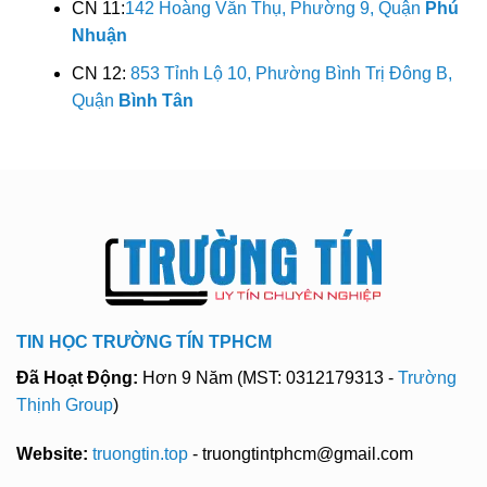
CN 11:
142 Hoàng Văn Thụ, Phường 9, Quận
Phú
Nhuận
CN 12:
853 Tỉnh Lộ 10, Phường Bình Trị Đông B,
Quận
Bình Tân
TIN HỌC TRƯỜNG TÍN TPHCM
Đã Hoạt Động:
Hơn 9 Năm (MST: 0312179313 -
Trường
Thịnh Group
)
Website:
truongtin.top
- truongtintphcm@gmail.com