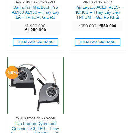
BÀN PHÍM LAPTOP APPLE
PIN LAPTOP ACER
Bàn phím MacBook Pro
Pin Laptop ACER A315-
A1989 A1990 – Thay Lấy
48/48G – Thay Lấy Liền
Liền TPHCM, Giá Rẻ
TPHCM – Giá Rẻ Nhất
Giá
Giá
₫
1.950.000
₫
950.000
₫
550.000
Giá
Giá
gốc
hiện
₫
1.250.000
gốc
hiện
là:
tại
là:
tại
₫950.000.
là:
₫1.950.000.
là:
₫550.000
THÊM VÀO GIỎ HÀNG
THÊM VÀO GIỎ HÀNG
₫1.250.000.
-56%
FAN LAPTOP DYNABOOK
Fan Laptop Dynabook
Qosmio F50, F60 – Thay