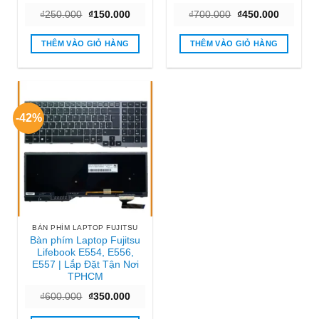
Giá
Giá
Giá
Giá
₫
250.000
₫
150.000
₫
700.000
₫
450.000
gốc
hiện
gốc
hiện
là:
tại
là:
tại
₫250.000.
là:
₫700.000.
là:
THÊM VÀO GIỎ HÀNG
THÊM VÀO GIỎ HÀNG
₫150.000.
₫450.000
-42%
BÀN PHÍM LAPTOP FUJITSU
Bàn phím Laptop Fujitsu
Lifebook E554, E556,
E557 | Lắp Đặt Tận Nơi
TPHCM
Giá
Giá
₫
600.000
₫
350.000
gốc
hiện
là:
tại