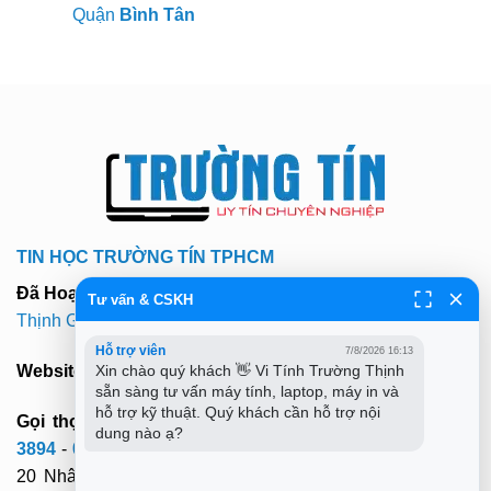
Quận
Bình Tân
TIN HỌC TRƯỜNG TÍN TPHCM
Đã Hoạt Động:
Hơn 9 Năm (MST: 0312179313 -
Trường
Tư vấn & CSKH
Thịnh Group
)
Hỗ trợ viên
7/8/2026 16:13
Xin chào quý khách 👋 Vi Tính Trường Thịnh 
Website:
truongtin.top
- truongtintphcm@gmail.com
sẵn sàng tư vấn máy tính, laptop, máy in và 
hỗ trợ kỹ thuật. Quý khách cần hỗ trợ nội 
Gọi thợ tới sửa tại nhà cả 22 quận tphcm:
028 7300
dung nào ạ?
3894
-
0932 015 486
(Mobi)-
0981 81 32 72
(Viettel). Hơn
20 Nhân viên tới tận nơi sửa tại chỗ.
3O-4Op Có Mặt -