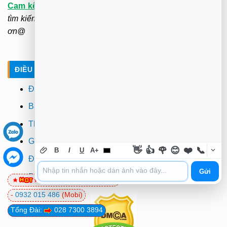
Cam kết
:
"KH hài lòng mới thu tiền". Không cần ra ngoài
tìm kiếm và chờ đợi. Rất hân hạnh được phục vụ. Xin cảm
ơn@
ĐIỀU KHOẢN - CHÍNH SÁCH
Điều khoản
Bảo mật
Thanh toán
Giao hàng
👋
👍
🌹
😊
❤️
📞
B
I
U
A+
Đổi trả
Gửi
Bảo hành
0981 81 32 72
(Viettel)
-
0932 015 486
(Mobi)
Tổng Đài:
028 7300 3894