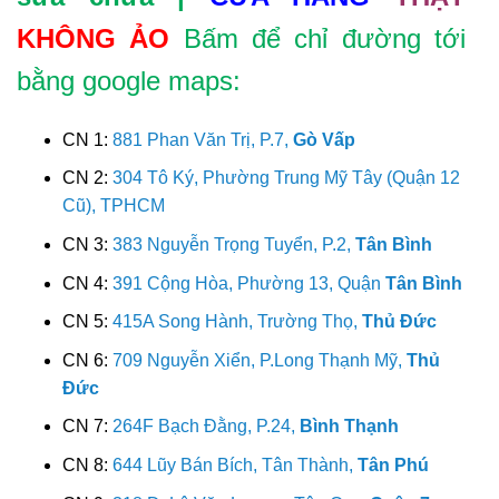
KHÔNG ẢO
Bấm để chỉ đường tới
bằng google maps:
CN 1:
881 Phan Văn Trị, P.7,
Gò Vấp
CN 2:
304 Tô Ký, Phường Trung Mỹ Tây (Quận 12
Cũ), TPHCM
CN 3:
383 Nguyễn Trọng Tuyển, P.2,
Tân Bình
CN 4:
391 Cộng Hòa, Phường 13, Quận
Tân Bình
CN 5:
415A Song Hành, Trường Thọ,
Thủ Đức
CN 6:
709 Nguyễn Xiển, P.Long Thạnh Mỹ,
Thủ
Đức
CN 7:
264F Bạch Đằng, P.24,
Bình Thạnh
CN 8:
644 Lũy Bán Bích, Tân Thành,
Tân Phú