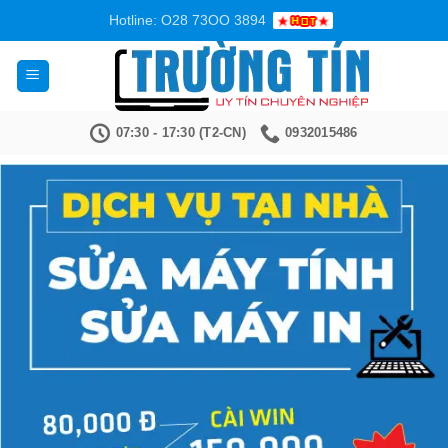
Bỏ
Hotline: O28 73OO 3894
qua
nội
dung
07:30 - 17:30 (T2-CN)
0932015486