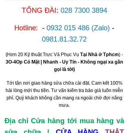
TỔNG ĐÀI:
028 7300 3894
Hotline:
-
0932 015 486
(Zalo)
-
0981.81.32.72
(Hơn 20 Kỹ thuật Trực Và Phục Vụ
Tại Nhà ở Tphcm
) -
3O-4Op Có Mặt | Nhanh - Uy Tín - Không ngại xa gần
gọi là tới)
Tới tận nơi giao hàng sửa chữa cài đặt. Cam kết 100%
hài lòng mới thu tiền. Tư vấn kiểm tra báo giá luôn miễn
phí. Quý khách không cần mang ra ngoài chờ đợi nắng
mưa.
Địa chỉ Cửa hàng tới mua hàng và
sửa chữa |
CỬA HÀNG
THẬT