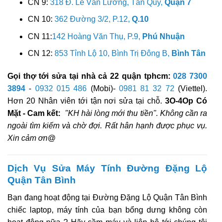
CN 9:
318 Đ. Lê Văn Lương, Tân Quy,
Quận 7
CN 10:
362 Đường 3/2, P.12,
Q.10
CN 11:
142 Hoàng Văn Thụ, P.9,
Phú Nhuận
CN 12:
853 Tỉnh Lộ 10, Bình Trị Đông B,
Bình Tân
Gọi thợ tới sửa tại nhà cả 22 quận tphcm:
028 7300
3894
-
0932 015 486
(Mobi)-
0981 81 32 72
(Viettel).
Hơn 20 Nhân viên tới tận nơi sửa tại chỗ.
3O-4Op Có
Mặt - Cam kết:
"KH hài lòng mới thu tiền". Không cần ra
ngoài tìm kiếm và chờ đợi. Rất hân hạnh được phục vụ.
Xin cảm ơn@
Dịch Vụ Sửa Máy Tính Đường Đặng Lộ
Quận Tân Bình
Bạn đang hoạt động tại Đường Đặng Lộ Quận Tân Bình
chiếc laptop, máy tính của bạn bổng dưng không còn