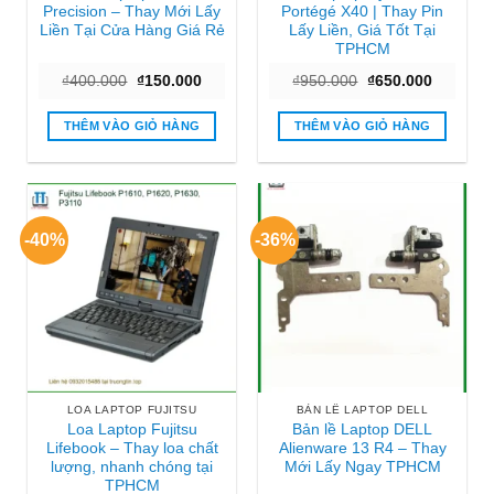
Precision – Thay Mới Lấy
Portégé X40 | Thay Pin
Liền Tại Cửa Hàng Giá Rẻ
Lấy Liền, Giá Tốt Tại
TPHCM
Giá
Giá
Giá
Giá
₫
400.000
₫
150.000
₫
950.000
₫
650.000
gốc
hiện
gốc
hiện
là:
tại
là:
tại
₫400.000.
là:
₫950.000.
là:
THÊM VÀO GIỎ HÀNG
THÊM VÀO GIỎ HÀNG
₫150.000.
₫650.000
-40%
-36%
LOA LAPTOP FUJITSU
BẢN LỀ LAPTOP DELL
Loa Laptop Fujitsu
Bản lề Laptop DELL
Lifebook – Thay loa chất
Alienware 13 R4 – Thay
lượng, nhanh chóng tại
Mới Lấy Ngay TPHCM
TPHCM