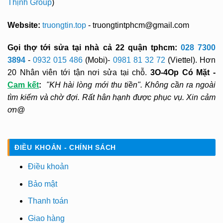
Thịnh Group
)
Website:
truongtin.top
- truongtintphcm@gmail.com
Gọi thợ tới sửa tại nhà cả 22 quận tphcm:
028 7300
3894
-
0932 015 486
(Mobi)-
0981 81 32 72
(Viettel). Hơn
20 Nhân viên tới tận nơi sửa tại chỗ.
3O-4Op Có Mặt -
Cam kết
:
"KH hài lòng mới thu tiền". Không cần ra ngoài
tìm kiếm và chờ đợi. Rất hân hạnh được phục vụ. Xin cảm
ơn@
ĐIỀU KHOẢN - CHÍNH SÁCH
Điều khoản
Bảo mật
Thanh toán
Giao hàng