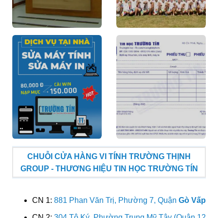
CHUỖI CỬA HÀNG VI TÍNH TRƯỜNG THỊNH
GROUP - THƯƠNG HIỆU TIN HỌC TRƯỜNG TÍN
CN 1:
881 Phan Văn Trị, Phường 7, Quận
Gò Vấp
CN 2:
304 Tô Ký, Phường Trung Mỹ Tây (Quận 12