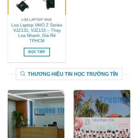
LOA LAPTOP VAIO
Loa Laptop VAIO Z Series
VJZ131, VJZ132 – Thay
Loa Nhanh, Giá Rẻ
TPHCM
ĐỌC TIẾP
THƯƠNG HIỆU TIN HỌC TRƯỜNG TÍN