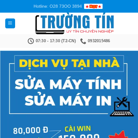
Bỏ
Hotline: O28 73OO 3894
qua
nội
dung
07:30 - 17:30 (T2-CN)
0932015486