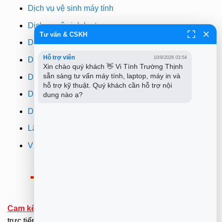
Dịch vụ vệ sinh máy tính
Dịch vụ vệ sinh laptop
Tư vấn & CSKH
Dịch vụ cài win
Hỗ trợ viên
10/8/2026 03:54
Dịch vụ cứu dữ liệu
Xin chào quý khách 👋 Vi Tính Trường Thịnh 
sẵn sàng tư vấn máy tính, laptop, máy in và 
Dịch vụ sửa wifi tại nhà
hỗ trợ kỹ thuật. Quý khách cần hỗ trợ nội 
Dịch vụ sửa máy in
dung nào ạ?
Dịch vụ nạp mực máy in
Lắp đặt camera quan sát tphcm
Vi tính Trường Thịnh
Thông Báo:
v/v Xuất hóa đơn đỏ VAT
Cam kết:
Tới tại nhà sửa chữa dưới sự kiểm tra giám sát
trực tiếp của Khách hàng.(Hãy ở nhà gọi dịch vụ không