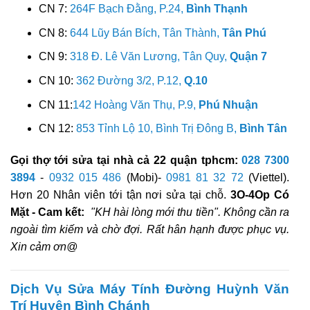
CN 7:
264F Bạch Đằng, P.24,
Bình Thạnh
CN 8:
644 Lũy Bán Bích, Tân Thành,
Tân Phú
CN 9:
318 Đ. Lê Văn Lương, Tân Quy,
Quận 7
CN 10:
362 Đường 3/2, P.12,
Q.10
CN 11:
142 Hoàng Văn Thụ, P.9,
Phú Nhuận
CN 12:
853 Tỉnh Lộ 10, Bình Trị Đông B,
Bình Tân
Gọi thợ tới sửa tại nhà cả 22 quận tphcm:
028 7300
3894
-
0932 015 486
(Mobi)-
0981 81 32 72
(Viettel).
Hơn 20 Nhân viên tới tận nơi sửa tại chỗ.
3O-4Op Có
Mặt - Cam kết:
"KH hài lòng mới thu tiền". Không cần ra
ngoài tìm kiếm và chờ đợi. Rất hân hạnh được phục vụ.
Xin cảm ơn@
Dịch Vụ Sửa Máy Tính Đường Huỳnh Văn
Trí Huyện Bình Chánh