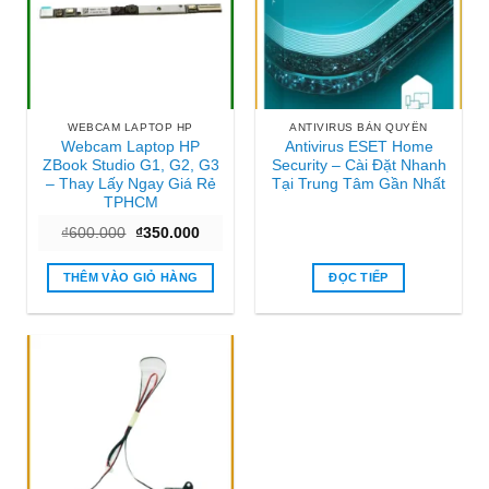
WEBCAM LAPTOP HP
ANTIVIRUS BẢN QUYỀN
Webcam Laptop HP
Antivirus ESET Home
ZBook Studio G1, G2, G3
Security – Cài Đặt Nhanh
– Thay Lấy Ngay Giá Rẻ
Tại Trung Tâm Gần Nhất
TPHCM
Giá
Giá
₫
600.000
₫
350.000
gốc
hiện
là:
tại
₫600.000.
là:
THÊM VÀO GIỎ HÀNG
ĐỌC TIẾP
₫350.000.