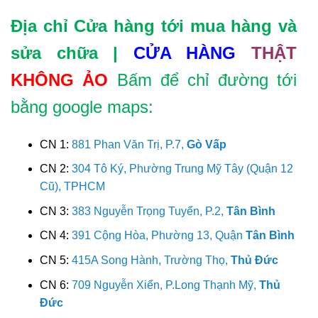
Địa chỉ Cửa hàng tới mua hàng và
sửa chữa |
CỬA HÀNG
THẬT
KHÔNG ẢO
Bấm để chỉ đường tới
bằng google maps:
CN 1:
881 Phan Văn Trị, P.7,
Gò Vấp
CN 2:
304 Tô Ký, Phường Trung Mỹ Tây (Quận 12
Cũ), TPHCM
CN 3:
383 Nguyễn Trọng Tuyển, P.2,
Tân Bình
CN 4:
391 Cộng Hòa, Phường 13, Quận
Tân Bình
CN 5:
415A Song Hành, Trường Thọ,
Thủ Đức
CN 6:
709 Nguyễn Xiển, P.Long Thạnh Mỹ,
Thủ
Đức