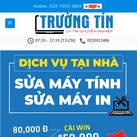
Bỏ
Hotline: O28 73OO 3894
qua
nội
dung
07:30 - 17:30 (T2-CN)
0932015486