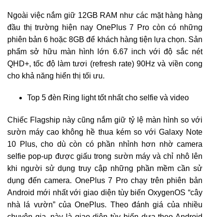
Ngoài việc nắm giữ 12GB RAM như các mặt hàng hàng
đầu thị trường hiện nay OnePlus 7 Pro còn có những
phiên bản 6 hoặc 8GB để khách hàng tiện lựa chọn. Sản
phẩm sở hữu màn hình lớn 6.67 inch với độ sắc nét
QHD+, tốc độ làm tươi (refresh rate) 90Hz và viền cong
cho khả năng hiển thị tối ưu.
Top 5 đèn Ring light tốt nhất cho selfie và video
Chiếc Flagship này cũng nắm giữ tỷ lệ màn hình so với
sườn máy cao không hề thua kém so với Galaxy Note
10 Plus, cho dù còn có phần nhỉnh hơn nhờ camera
selfie pop-up được giấu trong sườn máy và chỉ nhô lên
khi người sử dụng truy cập những phần mềm cần sử
dụng đến camera. OnePlus 7 Pro chạy trên phiên bản
Android mới nhất với giao diện tùy biến OxygenOS “cây
nhà lá vườn” của OnePlus. Theo đánh giá của nhiều
chuyên gia, này là giao diện tùy biến dựa theo Android