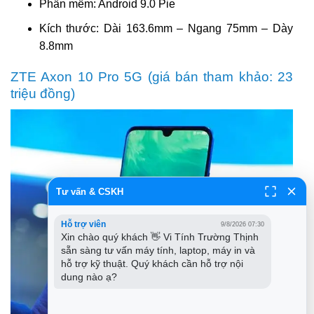
Phần mềm: Android 9.0 Pie
Kích thước: Dài 163.6mm – Ngang 75mm – Dày
8.8mm
ZTE Axon 10 Pro 5G (giá bán tham khảo: 23
triệu đồng)
Tư vấn & CSKH
Hỗ trợ viên
9/8/2026 07:30
Xin chào quý khách 👋 Vi Tính Trường Thịnh 
sẵn sàng tư vấn máy tính, laptop, máy in và 
hỗ trợ kỹ thuật. Quý khách cần hỗ trợ nội 
dung nào ạ?