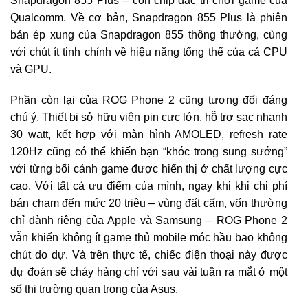
Snapdragon 855 Plus – con chip đặc trị chơi game của
Qualcomm. Về cơ bản, Snapdragon 855 Plus là phiên
bản ép xung của Snapdragon 855 thông thường, cùng
với chút ít tinh chỉnh về hiệu năng tổng thể của cả CPU
và GPU.
Phần còn lại của ROG Phone 2 cũng tương đối đáng
chú ý. Thiết bị sở hữu viên pin cực lớn, hỗ trợ sạc nhanh
30 watt, kết hợp với màn hình AMOLED, refresh rate
120Hz cũng có thể khiến bạn “khóc trong sung sướng”
với từng bối cảnh game được hiển thị ở chất lượng cực
cao. Với tất cả ưu điểm của mình, ngay khi khi chi phí
bán chạm đến mức 20 triệu – vùng đất cấm, vốn thường
chỉ dành riêng của Apple và Samsung – ROG Phone 2
vẫn khiến không ít game thủ mobile móc hầu bao không
chút do dự. Và trên thực tế, chiếc điện thoại này được
dự đoán sẽ cháy hàng chỉ với sau vài tuần ra mắt ở một
số thị trường quan trọng của Asus.