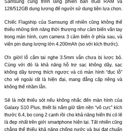
Samsung cũng trình làng phiên bản 8GB RAM và
128/512GB dung lượng để người sử dụng tiện lựa chọn.
Chiếc Flagship của Samsung dĩ nhiên cũng không thể
thiếu những tính năng thời thượng như cảm biến vân tay
trong màn hình, cụm camera 3 cảm biến ở phía sau, và
viện pin dung lượng lớn 4.200mAh (so với kích thước).
Ơn giời! lỗ cắm tai nghe 3.5mm vẫn chưa bị lược bỏ.
Cùng với đó là khả năng hỗ trợ sạc không dây, sạc
không dây tương thích ngược và có màn hình “đục lỗ”
cho vẻ ngoài rất là hiện đại, mang đẳng cấp riêng và
không thể nhầm lẫn.
Sẽ là một thiếu sót nếu không nhắc đến màn hình của
Galaxy S10 Plus, thiết bị nắm giữ tấm nền “vô cực” kích
thước 6.4, bo cong 2 cạnh rồi cho khả năng hiển thị có lẽ
là đẹp nhất trên giới smartphone hiện tại. Tất nhiên cũng
chẳng thể thiếu khả năng chống nước và bụi đạt chuẩn