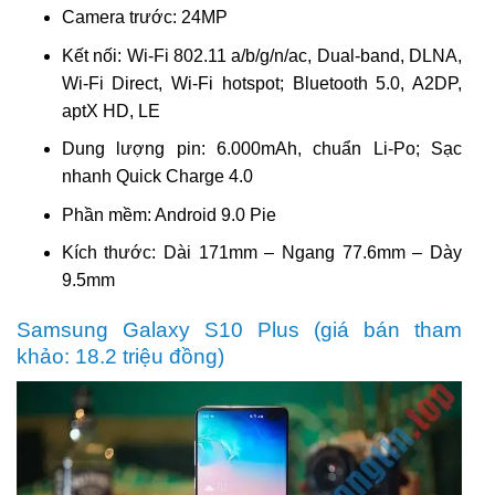
Camera trước: 24MP
Kết nối: Wi-Fi 802.11 a/b/g/n/ac, Dual-band, DLNA,
Wi-Fi Direct, Wi-Fi hotspot; Bluetooth 5.0, A2DP,
aptX HD, LE
Dung lượng pin: 6.000mAh, chuẩn Li-Po; Sạc
nhanh Quick Charge 4.0
Phần mềm: Android 9.0 Pie
Kích thước: Dài 171mm – Ngang 77.6mm – Dày
9.5mm
Samsung Galaxy S10 Plus (giá bán tham
khảo: 18.2 triệu đồng)