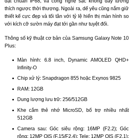
đạt chuẩn IP68, và công nghệ sạc không dây tương
thích ngược thời thượng. Ngoài ra, dế yêu cũng nắm giữ
thiết kế cực đẹp và tối tân với tỷ lệ hiển thị màn hình so
với kích cỡ sườn máy đạt tới gần như tuyệt đối.
Thông số kỹ thuật cơ bản của Samsung Galaxy Note 10
Plus:
Màn hình: 6.8 inch, Dynamic AMOLED QHD+
Infinity-O
Chip xử lý: Snapdragon 855 hoặc Exynos 9825
RAM: 12GB
Dung lượng lưu trữ: 256/512GB
Khe cắm thẻ nhớ MicroSD, bổ trợ nhiều nhất
512GB
Camera sau: Góc siêu rộng: 16MP (F2.2); Góc
rộng: 12MP OIS (F.15/F2.4); Tele: 12MP OIS (F2.1);