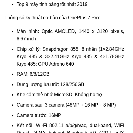
Top 9 máy tính bảng tốt nhất 2019
Thông số kỹ thuật cơ bản của OnePlus 7 Pro:
Màn hình: Optic AMOLED, 1440 x 3120 pixels,
6.67 inch
Chip xử lý: Snapdragon 855, 8 nhân (1×2.84GHz
Kryo 485 & 3×2.41GHz Kryo 485 & 4×1.78GHz
Kryo 485; GPU Adreno 640
RAM: 6/8/12GB
Dung lượng lưu trữ: 128/256GB
Khe cắm thẻ nhớ MicroSD: Không hỗ trợ
Camera sau: 3 camera (48MP + 16 MP + 8 MP)
Camera trước: 16MP
Kết nối: Wi-Fi 802.11 a/b/g/n/ac, dual-band, WiFi
Direct, DLNA, hotspot; Bluetooth 5.0, A2DP, aptX