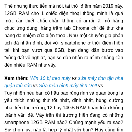
Thế nhưng thực tiễn mà nói, tại thời điểm năm 2019 này,
12GB RAM cho 1 chiếc điện thoại thông minh là quá
mức cần thiết, chắc chắn không có ai rỗi rãi mở hàng
chục ứng dụng, hàng trăm tab Chrome chỉ để thử khả
năng đa nhiệm của điện thoại. Như một chuyên gia phân
tích đã nhận định, đối với smartphone ở thời điểm hiện
tại, khi bạn vượt qua 8GB, bạn đang dần bước vào
“vùng đất vô nghĩa”, bạn sẽ dần nhận ra mình chẳng cần
đến nhiều RAM như vậy.
Xem thêm:
Win 10 bị treo máy
vs
sửa máy tính tận nhà
quận thủ đức
vs
Sửa màn hình máy tính Dell
vs
Tuy nhiên nếu bạn có hầu bao rủng rỉnh và quan trọng là
yêu thích những thứ tốt nhất, đỉnh nhất, hùng cường
nhất trên thị trường, 12 hay 14GB RAM hoàn toàn không
thành vấn đề. Vậy trên thị trường hiện đang có những
smartphone 12GB RAM nào? Chúng mạnh yếu ra sao?
Sự chọn lựa nào là hợp lý nhất với bạn? Hãy cùng tìm