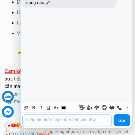
Dịch vụ sửa máy in
dung nào ạ?
Dịch vụ nạp mực máy in
Lắp đặt camera quan sát tphcm
Vi tính Trường Thịnh
Thông Báo:
v/v Xuất hóa đơn đỏ VAT
Cam kết:
Tới tại nhà sửa chữa dưới sự kiểm tra giám sát
trực tiếp của Khách hàng.(Hãy ở nhà gọi dịch vụ không
cần mang ra ngoài nắng mưa ). .
Xem Bảng Giá
-
Điều
Khoản
-
Chính Sách
.
Mã bảo mật -
Mật Khẩu Giải Nén:
nạp mực máy in quận tân phú
👋
👍
🌹
😊
❤️
📞
B
I
U
A+
Gửi
0981 81 32 72
(Viettel)
Chúng tôi chuyên nghiệp trong phục vụ, dịch vụ tận nơi. Tận tình
-
0932 015 486
(Mobi)