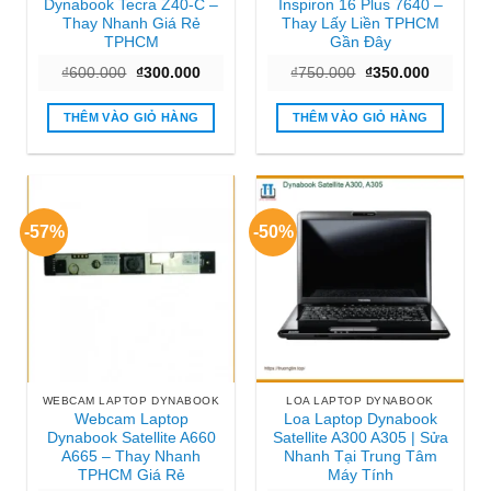
Dynabook Tecra Z40-C –
Inspiron 16 Plus 7640 –
Thay Nhanh Giá Rẻ
Thay Lấy Liền TPHCM
TPHCM
Gần Đây
Giá
Giá
Giá
Giá
₫
600.000
₫
300.000
₫
750.000
₫
350.000
gốc
hiện
gốc
hiện
là:
tại
là:
tại
₫600.000.
là:
₫750.000.
là:
THÊM VÀO GIỎ HÀNG
THÊM VÀO GIỎ HÀNG
₫300.000.
₫350.000
-57%
-50%
WEBCAM LAPTOP DYNABOOK
LOA LAPTOP DYNABOOK
Webcam Laptop
Loa Laptop Dynabook
Dynabook Satellite A660
Satellite A300 A305 | Sửa
A665 – Thay Nhanh
Nhanh Tại Trung Tâm
TPHCM Giá Rẻ
Máy Tính