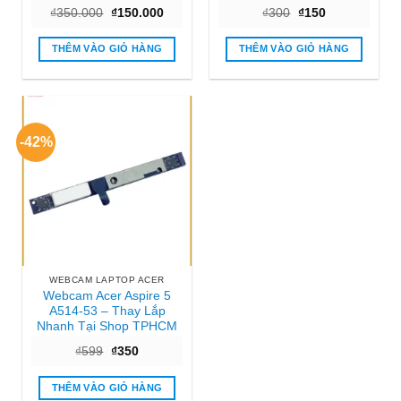
Giá
Giá
Giá
Giá
₫
350.000
₫
150.000
₫
300
₫
150
gốc
hiện
gốc
hiện
là:
tại
là:
tại
₫350.000.
là:
₫300.
là:
THÊM VÀO GIỎ HÀNG
THÊM VÀO GIỎ HÀNG
₫150.000.
₫150.
-42%
WEBCAM LAPTOP ACER
Webcam Acer Aspire 5
A514-53 – Thay Lắp
Nhanh Tại Shop TPHCM
Giá
Giá
₫
599
₫
350
gốc
hiện
là:
tại
₫599.
là:
THÊM VÀO GIỎ HÀNG
₫350.