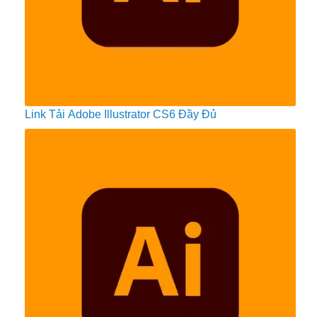
Link Tải Adobe Illustrator CS6 Đầy Đủ