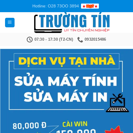
Bỏ
Hotline: O28 73OO 3894
qua
nội
dung
07:30 - 17:30 (T2-CN)
0932015486