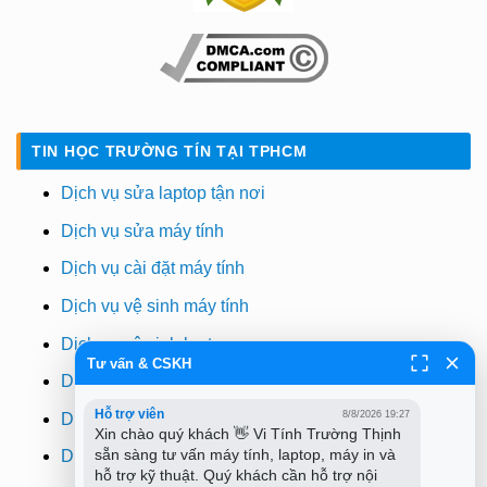
TIN HỌC TRƯỜNG TÍN TẠI TPHCM
Dịch vụ sửa laptop tận nơi
Dịch vụ sửa máy tính
Dịch vụ cài đặt máy tính
Dịch vụ vệ sinh máy tính
Dịch vụ vệ sinh laptop
Tư vấn & CSKH
Dịch vụ cài win
Hỗ trợ viên
8/8/2026 19:27
Dịch vụ cứu dữ liệu
Xin chào quý khách 👋 Vi Tính Trường Thịnh 
sẵn sàng tư vấn máy tính, laptop, máy in và 
Dịch vụ sửa wifi tại nhà
hỗ trợ kỹ thuật. Quý khách cần hỗ trợ nội 