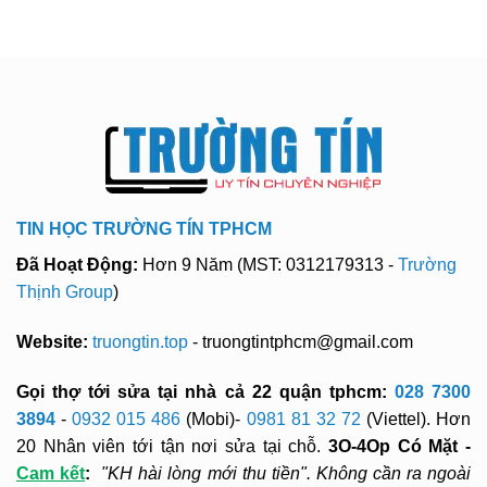
TIN HỌC TRƯỜNG TÍN TPHCM
Đã Hoạt Động:
Hơn 9 Năm (MST: 0312179313 -
Trường
Thịnh Group
)
Website:
truongtin.top
- truongtintphcm@gmail.com
Gọi thợ tới sửa tại nhà cả 22 quận tphcm:
028 7300
3894
-
0932 015 486
(Mobi)-
0981 81 32 72
(Viettel). Hơn
20 Nhân viên tới tận nơi sửa tại chỗ.
3O-4Op Có Mặt -
Cam kết
:
"KH hài lòng mới thu tiền". Không cần ra ngoài