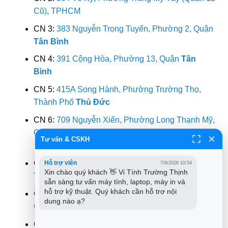
Cũ), TPHCM
CN 3:
383 Nguyễn Trọng Tuyển, Phường 2, Quận
Tân Bình
CN 4:
391 Cộng Hòa, Phường 13, Quận
Tân
Bình
CN 5:
415A Song Hành, Phường Trường Thọ,
Thành Phố
Thủ Đức
CN 6:
709 Nguyễn Xiển, Phường Long Thạnh Mỹ,
Quận
Thủ Đức
Tư vấn & CSKH
CN 7:
264F Bạch Đằng, Phường 24, Quận
Bình
Hỗ trợ viên
7/8/2026 10:54
Xin chào quý khách 👋 Vi Tính Trường Thịnh 
Thạnh
sẵn sàng tư vấn máy tính, laptop, máy in và 
hỗ trợ kỹ thuật. Quý khách cần hỗ trợ nội 
CN 8:
644 Lũy Bán Bích, Phường Tân Thành,
dung nào ạ?
Quận
Tân Phú
CN 9:
318 Đ. Lê Văn Lương, Phường Tân Quy,