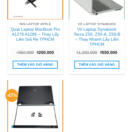
FAN LAPTOP APPLE
VỎ LAPTOP DYNABOOK
Quạt Laptop MacBook Pro
Vỏ Laptop Dynabook
A1278 A1286 – Thay Lấy
Tecra Z50, Z50-A, Z50-B
Liền Giá Rẻ TPHCM
– Thay Nhanh Lấy Liền
TPHCM
Giá
Giá
Giá
Giá
₫
350.000
₫
200.000
₫
1.200.000
₫
550.000
gốc
hiện
gốc
hiện
là:
tại
là:
tại
₫350.000.
là:
₫1.200.000.
là:
THÊM VÀO GIỎ HÀNG
THÊM VÀO GIỎ HÀNG
₫200.000.
₫550.00
-47%