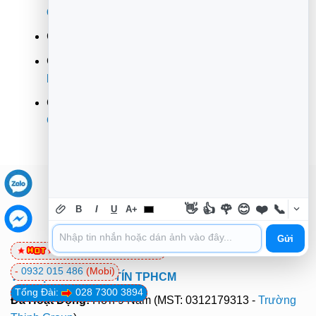
Quận 7
CN 10:
362 Đường 3/2, Phường 12,
Quận 10
CN 11:
142 Hoàng Văn Thụ, Phường 9, Quận
Phú
Nhuận
CN 12:
853 Tỉnh Lộ 10, Phường Bình Trị Đông B,
Quận
Bình Tân
👋
👍
🌹
😊
❤️
📞
B
I
U
A+
Gửi
0981 81 32 72
(Viettel)
-
0932 015 486
(Mobi)
TIN HỌC TRƯỜNG TÍN TPHCM
Tổng Đài:
028 7300 3894
Đã Hoạt Động:
Hơn 9 Năm (MST: 0312179313 -
Trường