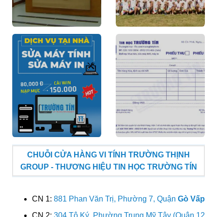
CHUỖI CỬA HÀNG VI TÍNH TRƯỜNG THỊNH
GROUP - THƯƠNG HIỆU TIN HỌC TRƯỜNG TÍN
CN 1:
881 Phan Văn Trị, Phường 7, Quận
Gò Vấp
CN 2:
304 Tô Ký, Phường Trung Mỹ Tây (Quận 12