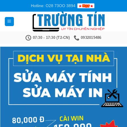
Bỏ
Hotline: O28 73OO 3894
qua
nội
dung
07:30 - 17:30 (T2-CN)
0932015486