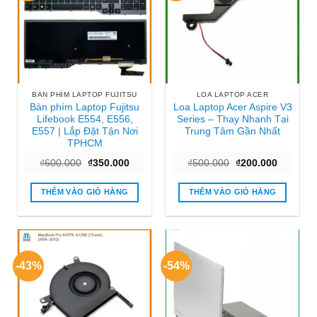
BÀN PHÍM LAPTOP FUJITSU
LOA LAPTOP ACER
Bàn phím Laptop Fujitsu
Loa Laptop Acer Aspire V3
Lifebook E554, E556,
Series – Thay Nhanh Tại
E557 | Lắp Đặt Tận Nơi
Trung Tâm Gần Nhất
TPHCM
Giá
Giá
Giá
Giá
₫
600.000
₫
350.000
₫
500.000
₫
200.000
gốc
hiện
gốc
hiện
là:
tại
là:
tại
₫600.000.
là:
₫500.000.
là:
THÊM VÀO GIỎ HÀNG
THÊM VÀO GIỎ HÀNG
₫350.000.
₫200.000
-43%
-54%