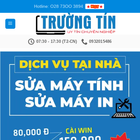
Bỏ
Hotline: O28 73OO 3894
qua
nội
dung
07:30 - 17:30 (T2-CN)
0932015486