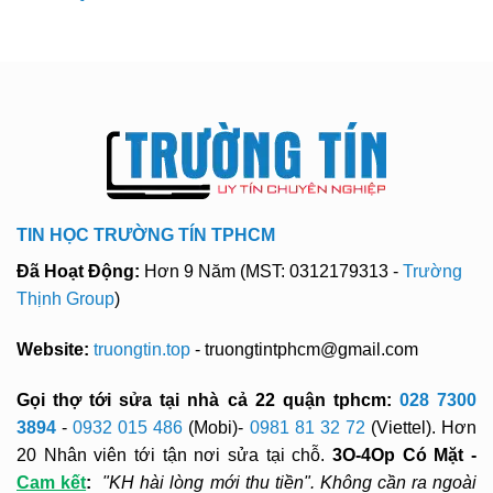
TIN HỌC TRƯỜNG TÍN TPHCM
Đã Hoạt Động:
Hơn 9 Năm (MST: 0312179313 -
Trường
Thịnh Group
)
Website:
truongtin.top
- truongtintphcm@gmail.com
Gọi thợ tới sửa tại nhà cả 22 quận tphcm:
028 7300
3894
-
0932 015 486
(Mobi)-
0981 81 32 72
(Viettel). Hơn
20 Nhân viên tới tận nơi sửa tại chỗ.
3O-4Op Có Mặt -
Cam kết
:
"KH hài lòng mới thu tiền". Không cần ra ngoài