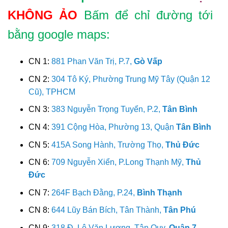
KHÔNG ẢO
Bấm để chỉ đường tới
bằng google maps:
CN 1:
881 Phan Văn Trị, P.7,
Gò Vấp
CN 2:
304 Tô Ký, Phường Trung Mỹ Tây (Quận 12
Cũ), TPHCM
CN 3:
383 Nguyễn Trọng Tuyển, P.2,
Tân Bình
CN 4:
391 Cộng Hòa, Phường 13, Quận
Tân Bình
CN 5:
415A Song Hành, Trường Thọ,
Thủ Đức
CN 6:
709 Nguyễn Xiển, P.Long Thạnh Mỹ,
Thủ
Đức
CN 7:
264F Bạch Đằng, P.24,
Bình Thạnh
CN 8:
644 Lũy Bán Bích, Tân Thành,
Tân Phú
CN 9:
318 Đ. Lê Văn Lương, Tân Quy,
Quận 7