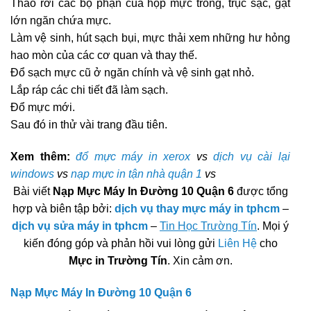
Tháo rời các bộ phận của hộp mực trống, trục sạc, gạt
lớn ngăn chứa mực.
Làm vệ sinh, hút sạch bụi, mực thải xem những hư hỏng
hao mòn của các cơ quan và thay thế.
Đổ sạch mực cũ ở ngăn chính và vệ sinh gạt nhỏ.
Lắp ráp các chi tiết đã làm sạch.
Đổ mực mới.
Sau đó in thử vài trang đầu tiên.
Xem thêm:
đổ mực máy in xerox
vs
dịch vụ cài lại
windows
vs
nạp mực in tận nhà quận 1
vs
Bài viết
Nạp Mực Máy In Đường 10 Quận 6
được tổng
hợp và biên tập bởi:
dịch vụ thay mực máy in tphcm
–
dịch vụ sửa máy in tphcm
–
Tin Học Trường Tín
. Mọi ý
kiến đóng góp và phản hồi vui lòng gửi
Liên Hệ
cho
Mực in Trường Tín
. Xin cảm ơn.
Nạp Mực Máy In Đường 10 Quận 6