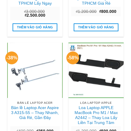
TPHCM Lấy Ngay
TPHCM Giá Rẻ
Giá
Giá
₫
3.000.000
₫
1.200.000
₫
800.000
Giá
Giá
gốc
hiện
₫
2.500.000
gốc
hiện
là:
tại
là:
tại
₫1.200.000.
là:
₫3.000.000.
là:
₫800.00
THÊM VÀO GIỎ HÀNG
THÊM VÀO GIỎ HÀNG
₫2.500.000.
-38%
-58%
BẢN LỀ LAPTOP ACER
LOA LAPTOP APPLE
Bản lề Laptop Acer Aspire
Loa Laptop APPLE
3 A315-55 – Thay Nhanh,
MacBook Pro M1 / Max
Giá Rẻ, Gần Đây
A2442 – Thay Loa Lấy
Liền Tại Trung Tâm
Giá
Giá
Giá
Giá