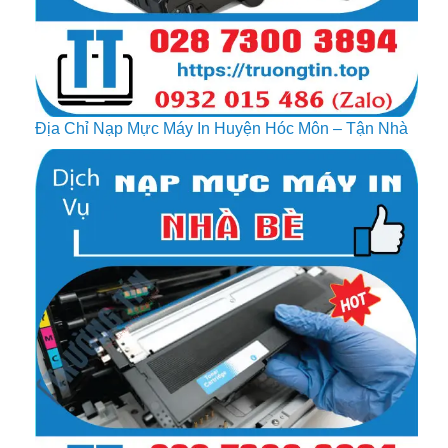
Địa Chỉ Nạp Mực Máy In Huyện Hóc Môn – Tận Nhà