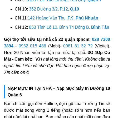
CN 10:
362 Đường 3/2, P.12,
Q.10
CN 11:
142 Hoàng Văn Thụ, P.9,
Phú Nhuận
CN 12:
853 Tỉnh Lộ 10, Bình Trị Đông B,
Bình Tân
Gọi thợ tới sửa tại nhà cả 22 quận tphcm:
028 7300
3894
-
0932 015 486
(Mobi)-
0981 81 32 72
(Viettel).
Hơn 20 Nhân viên tới tận nơi sửa tại chỗ.
3O-4Op Có
Mặt - Cam kết:
"KH hài lòng mới thu tiền". Không cần ra
ngoài tìm kiếm và chờ đợi. Rất hân hạnh được phục vụ.
Xin cảm ơn@
NẠP MỰC IN TẠI NHÀ – Nạp Mực Máy In Đường 10
Quận 6
Bạn chỉ cần gọi đến Hotline, đội ngũ của Trường Tín sẽ
được mặt trong vòng 1 tiếng (hoặc sớm hơn nếu bạn
phải gấp) tại nhà bạn. Bạn chẳng cần phải mất công đưa