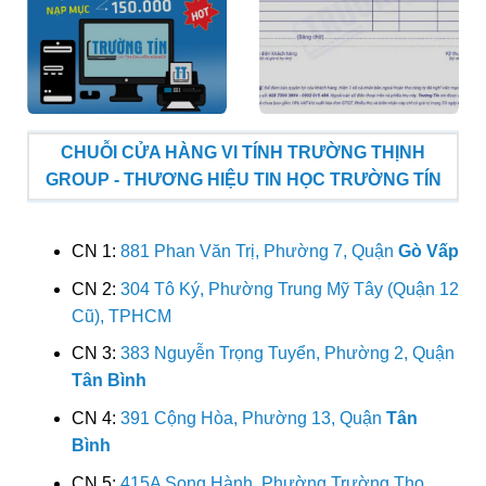
CHUỖI CỬA HÀNG VI TÍNH TRƯỜNG THỊNH
GROUP - THƯƠNG HIỆU TIN HỌC TRƯỜNG TÍN
CN 1:
881 Phan Văn Trị, Phường 7, Quận
Gò Vấp
CN 2:
304 Tô Ký, Phường Trung Mỹ Tây (Quận 12
Cũ), TPHCM
CN 3:
383 Nguyễn Trọng Tuyển, Phường 2, Quận
Tân Bình
CN 4:
391 Cộng Hòa, Phường 13, Quận
Tân
Bình
CN 5:
415A Song Hành, Phường Trường Thọ,