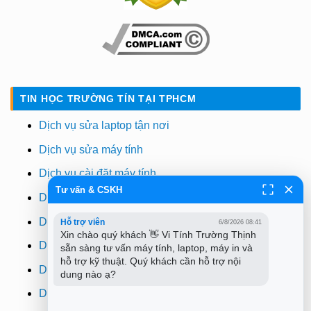
TIN HỌC TRƯỜNG TÍN TẠI TPHCM
Dịch vụ sửa laptop tận nơi
Dịch vụ sửa máy tính
Dịch vụ cài đặt máy tính
Tư vấn & CSKH
Dịch vụ vệ sinh máy tính
Dịch vụ vệ sinh laptop
Hỗ trợ viên
6/8/2026 08:41
Xin chào quý khách 👋 Vi Tính Trường Thịnh 
Dịch vụ cài win
sẵn sàng tư vấn máy tính, laptop, máy in và 
hỗ trợ kỹ thuật. Quý khách cần hỗ trợ nội 
Dịch vụ cứu dữ liệu
dung nào ạ?
Dịch vụ sửa wifi tại nhà