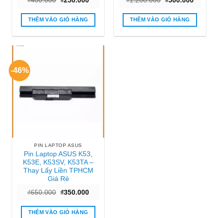
₫
400.000
₫
250.000
₫
1.200.000
₫
500.000
gốc
hiện
gốc
hiện
là:
tại
là:
tại
₫400.000.
là:
₫1.200.000.
là:
THÊM VÀO GIỎ HÀNG
THÊM VÀO GIỎ HÀNG
₫250.000.
₫500.00
-46%
PIN LAPTOP ASUS
Pin Laptop ASUS K53,
K53E, K53SV, K53TA –
Thay Lấy Liền TPHCM
Giá Rẻ
Giá
Giá
₫
650.000
₫
350.000
gốc
hiện
là:
tại
₫650.000.
là:
THÊM VÀO GIỎ HÀNG
₫350.000.