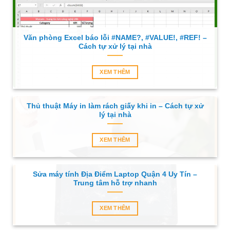
Văn phòng Excel báo lỗi #NAME?, #VALUE!, #REF! –
Cách tự xử lý tại nhà
XEM THÊM
Thủ thuật Máy in làm rách giấy khi in – Cách tự xử
lý tại nhà
XEM THÊM
Sửa máy tính Địa Điểm Laptop Quận 4 Uy Tín –
Trung tâm hỗ trợ nhanh
XEM THÊM