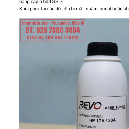
nâng cấp ổ hdd SSD.
Khôi phục lại các dữ liệu bị mất, nhầm format hoặc 