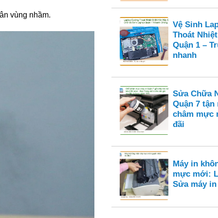
phân vùng nhầm.
Vệ Sinh La
Thoát Nhiệt
Quận 1 – T
nhanh
Sửa Chữa N
Quận 7 tận
châm mực n
đãi
Máy in khô
mực mới: L
Sửa máy i