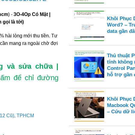
phcm
) -
3O-4Op Có Mặt |
Khôi Phục D
gọi là tới)
Word? – Tr
data gần đâ
% hài lòng mới thu tiền. Tư
 cần mang ra ngoài chờ đợi
Thủ thuật 
tính không
g và sửa chữa |
Control Pan
hỗ trợ gần 
ấm để chỉ đường
Khôi Phục 
Macbook Qu
– Cứu dữ li
 12 Cũ), TPHCM