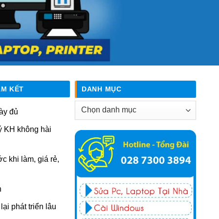
AM KẾT
DANH MỤC
Danh
ày đủ
mục
ý KH không hài
ớc khi làm, giá rẻ,
n
ại phát triển lâu