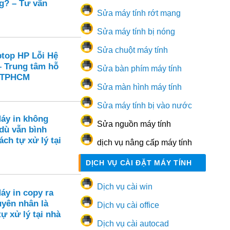
g? – Tư vấn
Sửa máy tính rớt mạng
Sửa máy tính bị nóng
Sửa chuột máy tính
ptop HP Lỗi Hệ
– Trung tâm hỗ
Sửa bàn phím máy tính
i TPHCM
Sửa màn hình máy tính
Sửa máy tính bị vào nước
Máy in không
Sửa nguồn máy tính
dù vẫn bình
ch tự xử lý tại
dịch vụ nâng cấp máy tính
DỊCH VỤ CÀI ĐẶT MÁY TÍNH
Dịch vụ cài win
áy in copy ra
yên nhân là
Dịch vụ cài office
tự xử lý tại nhà
Dịch vụ cài autocad