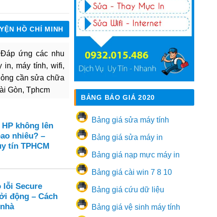
UYỆN HỒ CHÍ MINH
. Đáp ứng các nhu
in, máy tính, wifi,
hỏng cần sửa chữa
Sài Gòn, Tphcm
BẢNG BÁO GIÁ 2020
Bảng giá sửa máy tính
 HP không lên
bao nhiêu? –
Bảng giá sửa máy in
uy tín TPHCM
Bảng giá nạp mực máy in
Bảng giá cài win 7 8 10
 lỗi Secure
Bảng giá cứu dữ liệu
hởi động – Cách
 nhà
Bảng giá vệ sinh máy tính