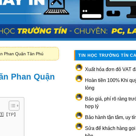
ăn Phan Quận Tân Phú
TIN HỌC TRƯỜNG TÍN C
Xuất hóa đơn đỏ VAT đ
ăn Phan Quận
Hoàn tiền 100% Khi qu
lòng
Báo giá, phí rõ ràng trư
hợp lý
 1️⃣【TP】
Bảo hành tận tâm, uy tí
Sửa để khách hàng gọi l
bền