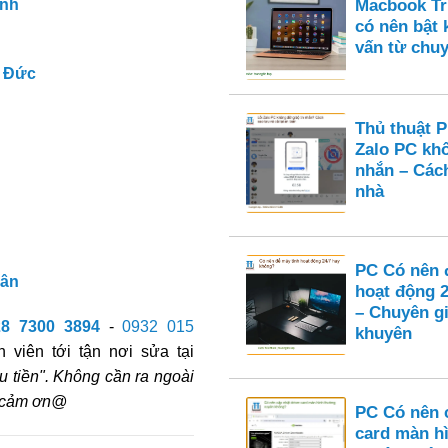
ình
Macbook Tru
có nên bật
vấn từ chuy
 Đức
Thủ thuật 
Zalo PC kh
nhắn – Cách
nhà
PC Có nên 
Tân
hoạt động 
– Chuyên gi
28 7300 3894
-
0932 015
khuyên
 viên tới tận nơi sửa tại
u tiền". Không cần ra ngoài
n cảm ơn@
PC Có nên c
card màn h