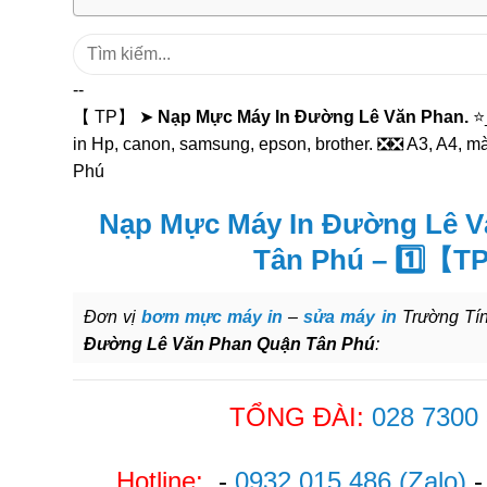
Tìm
kiếm:
--
【 TP】 ➤
Nạp Mực Máy In Đường Lê Văn Phan.
⭐_
in Hp, canon, samsung, epson, brother. ❎❎ A3, A4, m
Phú
Nạp Mực Máy In Đường Lê V
Tân Phú – 1️⃣【T
Đơn vị
bơm mực máy in
–
sửa máy in
Trường Tín
Đường Lê Văn Phan Quận Tân Phú
:
TỔNG ĐÀI:
028 7300
Hotline:
-
0932 015 486
(Zalo)