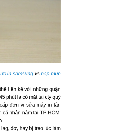
ực in samsung
vs
nạp mực
thế liền kề với những quận
45 phút là có mặt tại cty quý
cấp đơn vị sửa máy in tận
, cá nhân nằm tại TP HCM.
n
ag, đơ, hay bị treo lúc làm