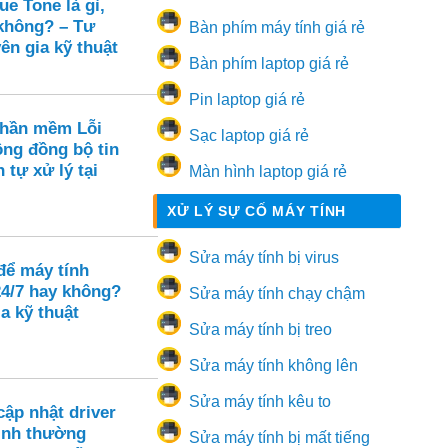
e Tone là gì,
 không? – Tư
Bàn phím máy tính giá rẻ
ên gia kỹ thuật
Bàn phím laptop giá rẻ
Pin laptop giá rẻ
Phần mềm Lỗi
Sạc laptop giá rẻ
ông đồng bộ tin
 tự xử lý tại
Màn hình laptop giá rẻ
XỬ LÝ SỰ CỐ MÁY TÍNH
Sửa máy tính bị virus
để máy tính
24/7 hay không?
Sửa máy tính chạy chậm
a kỹ thuật
Sửa máy tính bị treo
Sửa máy tính không lên
Sửa máy tính kêu to
ập nhật driver
ình thường
Sửa máy tính bị mất tiếng