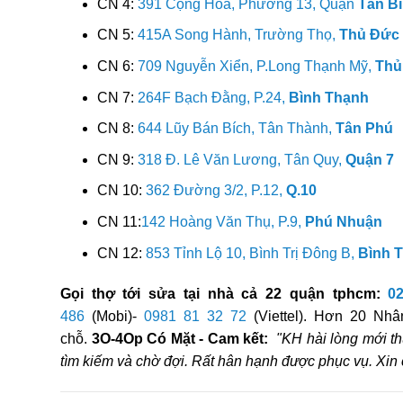
CN 4:
391 Cộng Hòa, Phường 13, Quận
Tân B
CN 5:
415A Song Hành, Trường Thọ,
Thủ Đức
CN 6:
709 Nguyễn Xiển, P.Long Thạnh Mỹ,
Thủ
CN 7:
264F Bạch Đằng, P.24,
Bình Thạnh
CN 8:
644 Lũy Bán Bích, Tân Thành,
Tân Phú
CN 9:
318 Đ. Lê Văn Lương, Tân Quy,
Quận 7
CN 10:
362 Đường 3/2, P.12,
Q.10
CN 11:
142 Hoàng Văn Thụ, P.9,
Phú Nhuận
CN 12:
853 Tỉnh Lộ 10, Bình Trị Đông B,
Bình 
Gọi thợ tới sửa tại nhà cả 22 quận tphcm:
0
486
(Mobi)-
0981 81 32 72
(Viettel). Hơn 20 Nhân
chỗ.
3O-4Op Có Mặt - Cam kết:
"KH hài lòng mới th
tìm kiếm và chờ đợi. Rất hân hạnh được phục vụ. Xi