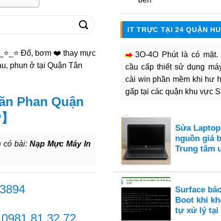
IT TRỰC TẠI 24 QUẬN H
⭐_⭐ Đổ, bơm ❤️ thay mực
3O-4O Phút là có mặt
àu, phun ở tại Quận Tân
cầu cấp thiết sử dụng máy 
cài win phần mềm khi hư 
gấp tại các quận khu vực 
ăn Phan Quận
P】
Sửa Laptop
nguồn giá 
 có bài:
Nạp Mực Máy In
Trung tâm 
 3894
Surface báo
Boot khi k
tự xử lý tại
-
0981.81.32.72