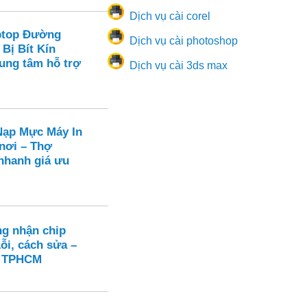
Dịch vụ cài corel
ptop Đường
Dịch vụ cài photoshop
 Bị Bít Kín
rung tâm hỗ trợ
Dịch vụ cài 3ds max
ạp Mực Máy In
 nơi – Thợ
hanh giá ưu
ng nhận chip
ỗi, cách sửa –
n TPHCM