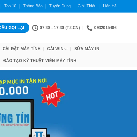
Top 10
Thông Báo
Tuyển Dụng
Giới Thiệu
Liên Hệ
07:30 - 17:30 (T2-CN)
0932015486
CÀI ĐẶT MÁY TÍNH
CÀI WIN
SỬA MÁY IN
ĐÀO TẠO KỸ THUẬT VIÊN MÁY TÍNH