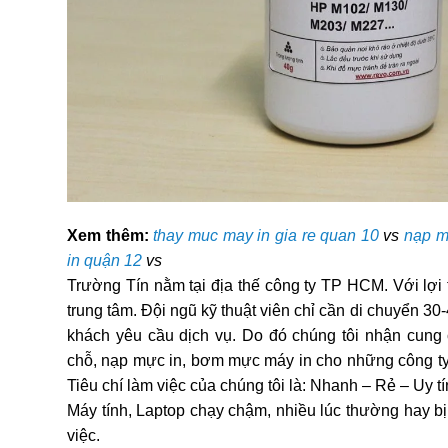
Xem thêm:
thay muc may in gia re quan 10
vs
nạp m
in quận 12
vs
Trường Tín nằm tại địa thế công ty TP HCM. Với lợi 
trung tâm. Đội ngũ kỹ thuật viên chỉ cần di chuyển 30-
khách yêu cầu dịch vụ. Do đó chúng tôi nhận cung 
chỗ, nạp mực in, bơm mực máy in cho những công ty
Tiêu chí làm việc của chúng tôi là: Nhanh – Rẻ – Uy tí
Máy tính, Laptop chạy chậm, nhiều lúc thường hay bị l
việc.