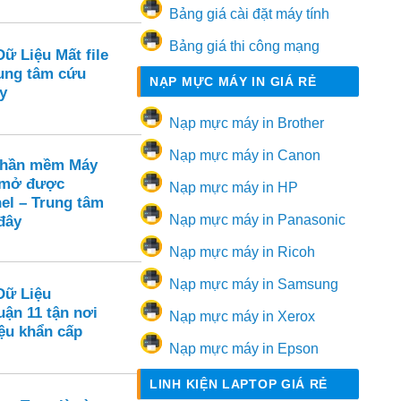
Bảng giá cài đặt máy tính
Bảng giá thi công mạng
ữ Liệu Mất file
ung tâm cứu
NẠP MỰC MÁY IN GIÁ RẺ
y
Nạp mực máy in Brother
Nạp mực máy in Canon
Phần mềm Máy
 mở được
Nạp mực máy in HP
el – Trung tâm
Nạp mực máy in Panasonic
đây
Nạp mực máy in Ricoh
Nạp mực máy in Samsung
Dữ Liệu
ận 11 tận nơi
Nạp mực máy in Xerox
ệu khẩn cấp
Nạp mực máy in Epson
LINH KIỆN LAPTOP GIÁ RẺ