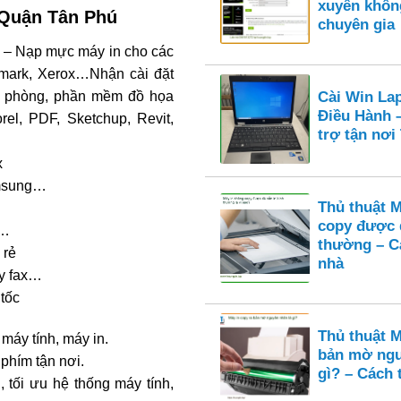
xuyên khôn
Quận Tân Phú
chuyên gia
– Nạp mực máy in cho các
xmark, Xerox…Nhận cài đặt
Cài Win La
ăn phòng, phần mềm đồ họa
Điều Hành 
rel, PDF, Sketchup, Revit,
trợ tận nơ
x
amsung…
Thủ thuật 
copy được 
n…
thường – Cá
 rẻ
nhà
áy fax…
 tốc
Thủ thuật M
 máy tính, máy in.
bản mờ ngu
 phím tận nơi.
gì? – Cách 
 tối ưu hệ thống máy tính,