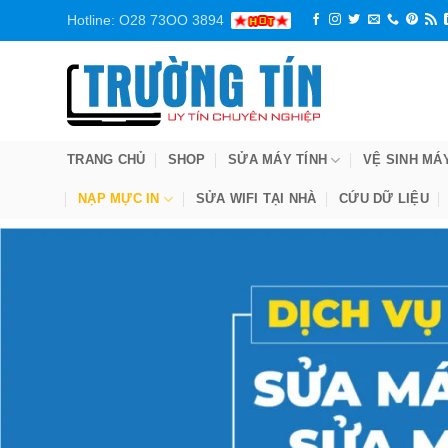
Bỏ
Hotline: O28 73OO 3894
qua
nội
dung
TRANG CHỦ
SHOP
SỬA MÁY TÍNH
VỆ SINH MÁ
NẠP MỰC IN
SỬA WIFI TẠI NHÀ
CỨU DỮ LIỆU