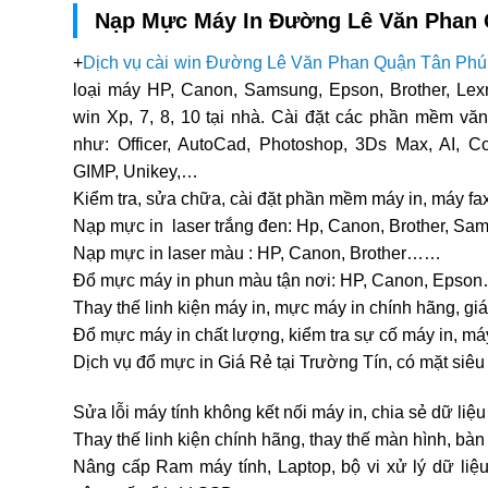
Nạp Mực Máy In Đường Lê Văn Phan 
+
Dịch vụ cài win Đường Lê Văn Phan Quận Tân Phú
loại máy HP, Canon, Samsung, Epson, Brother, Le
win Xp, 7, 8, 10 tại nhà. Cài đặt các phần mềm v
như: Officer, AutoCad, Photoshop, 3Ds Max, AI, Co
GIMP, Unikey,…
Kiểm tra, sửa chữa, cài đặt phần mềm máy in, máy fa
Nạp mực in laser trắng đen: Hp, Canon, Brother, S
Nạp mực in laser màu : HP, Canon, Brother……
Đổ mực máy in phun màu tận nơi: HP, Canon, Epso
Thay thế linh kiện máy in, mực máy in chính hãng, giá
Đổ mực máy in chất lượng, kiểm tra sự cố máy in, m
Dịch vụ đổ mực in Giá Rẻ tại Trường Tín, có mặt siêu
Sửa lỗi máy tính không kết nối máy in, chia sẻ dữ liệu
Thay thế linh kiện chính hãng, thay thế màn hình, bàn
Nâng cấp Ram máy tính, Laptop, bộ vi xử lý dữ liệu,