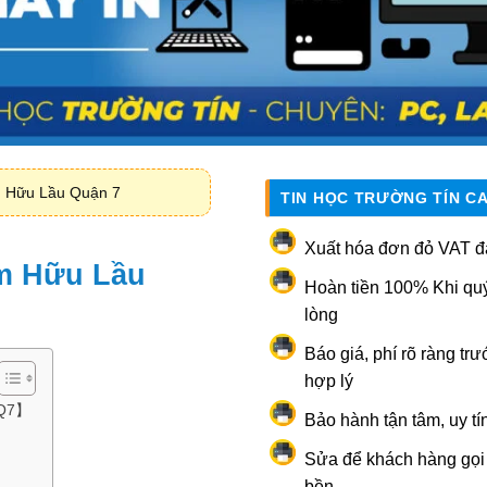
 Hữu Lầu Quận 7
TIN HỌC TRƯỜNG TÍN C
Xuất hóa đơn đỏ VAT đ
m Hữu Lầu
Hoàn tiền 100% Khi qu
lòng
Báo giá, phí rõ ràng trư
hợp lý
【Q7】
Bảo hành tận tâm, uy tí
Sửa để khách hàng gọi l
bền