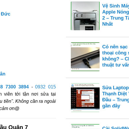
Vệ Sinh Má
Apple Nóng
 Đức
2 – Trung 
Nhất
Có nên sạc
thoại công 
không? – C
thuật tư vấ
Tân
28 7300 3894
-
0932 015
Sửa Laptop
Thạnh Diệt
 viên tới tận nơi sửa tại
Đầu – Trun
u tiền". Không cần ra ngoài
gần đây
n cảm ơn@
ầu Quận 7
Cài SolidW