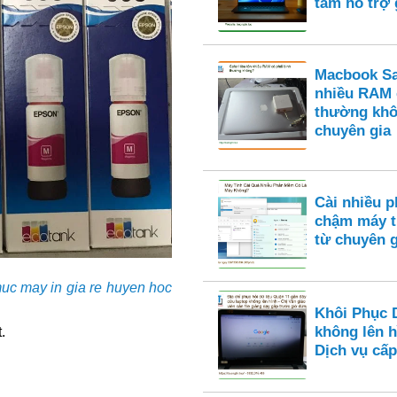
tâm hỗ trợ
Macbook Saf
nhiều RAM 
thường khô
chuyên gia
Cài nhiều 
chậm máy t
từ chuyên g
uc may in gia re huyen hoc
Khôi Phục 
không lên h
.
Dịch vụ cấp 