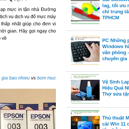
lag, tối ưu
ạp mực in tận nhà Đường
chỉ trung t
ịch vụ dịch vụ đổ mực máy
TPHCM
 thấp nhất giúp cho đơn vị
ời gian. Hãy gọi ngay cho
o về
PC Những p
Windows hữ
văn phòng 
chuyên gia
 gia bao nhieu
vs
bom muc
Vệ Sinh La
Hiệu Quá N
Thợ sửa tận
Thủ thuật 
cài Win 11