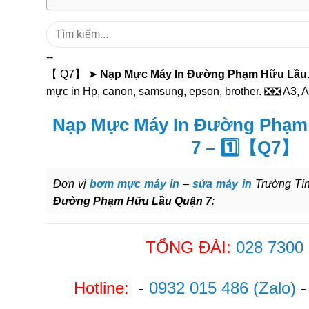
Tìm
kiếm:
--
【 Q7】 ➤
Nạp Mực Máy In Đường Phạm Hữu Lầu
mực in Hp, canon, samsung, epson, brother. ❎❎ A3, A
Nạp Mực Máy In Đường Phạm
7 – 1️⃣【Q7】
Đơn vị
bơm mực máy in
–
sửa máy in
Trường Tín
Đường Phạm Hữu Lầu Quận 7
:
TỔNG ĐÀI:
028 7300
Hotline:
-
0932 015 486
(Zalo)