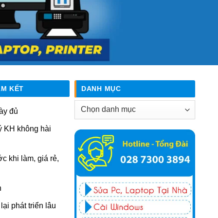
AM KẾT
DANH MỤC
Danh
ày đủ
mục
ý KH không hài
ớc khi làm, giá rẻ,
n
ại phát triển lâu