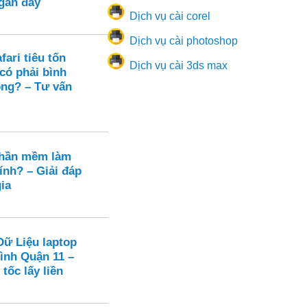
 gần đây
Dịch vụ cài corel
Dịch vụ cài photoshop
ari tiêu tốn
Dịch vụ cài 3ds max
có phải bình
ng? – Tư vấn
phần mềm làm
ính? – Giải đáp
ia
Dữ Liệu laptop
ình Quận 11 –
tốc lấy liền