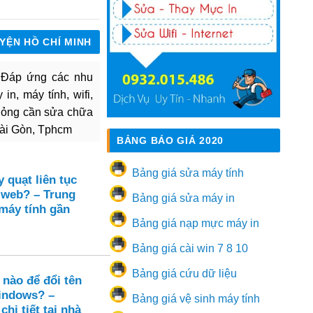
UYỆN HỒ CHÍ MINH
. Đáp ứng các nhu
in, máy tính, wifi,
hỏng cần sửa chữa
Sài Gòn, Tphcm
BẢNG BÁO GIÁ 2020
Bảng giá sửa máy tính
y quạt liên tục
 web? – Trung
Bảng giá sửa máy in
máy tính gần
Bảng giá nạp mực máy in
Bảng giá cài win 7 8 10
Bảng giá cứu dữ liệu
nào để đổi tên
indows? –
Bảng giá vệ sinh máy tính
hi tiết tại nhà