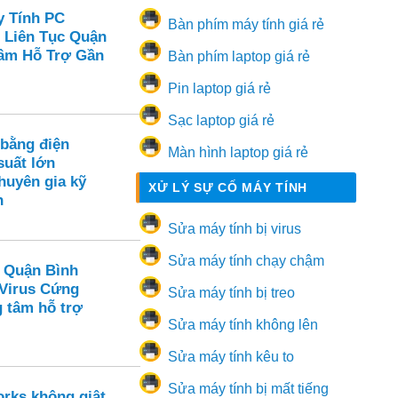
y Tính PC
Bàn phím máy tính giá rẻ
 Liên Tục Quận
Tâm Hỗ Trợ Gần
Bàn phím laptop giá rẻ
Pin laptop giá rẻ
Sạc laptop giá rẻ
 bằng điện
Màn hình laptop giá rẻ
suất lớn
huyên gia kỹ
XỬ LÝ SỰ CỐ MÁY TÍNH
n
Sửa máy tính bị virus
Sửa máy tính chạy chậm
 Quận Bình
 Virus Cứng
Sửa máy tính bị treo
g tâm hỗ trợ
Sửa máy tính không lên
Sửa máy tính kêu to
Sửa máy tính bị mất tiếng
orks không giật