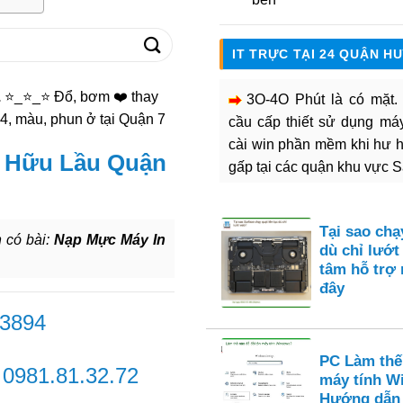
IT TRỰC TẠI 24 QUẬN H
.
⭐_⭐_⭐ Đổ, bơm ❤️ thay
3O-4O Phút là có mặt
4, màu, phun ở tại Quận 7
cầu cấp thiết sử dụng máy 
cài win phần mềm khi hư 
 Hữu Lầu Quận
gấp tại các quận khu vực 
Tại sao chạ
 có bài:
Nạp Mực Máy In
dù chỉ lướt
tâm hỗ trợ 
đây
 3894
PC Làm thế 
-
0981.81.32.72
máy tính W
Hướng dẫn c