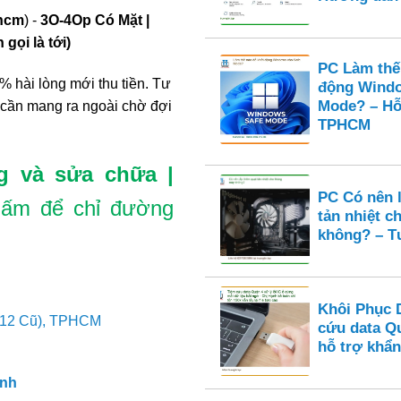
phcm
) -
3O-4Op Có Mặt |
gọi là tới)
PC Làm thế
% hài lòng mới thu tiền. Tư
động Windo
Mode? – Hỗ 
 cần mang ra ngoài chờ đợi
TPHCM
g và sửa chữa |
PC Có nên 
ấm để chỉ đường
tản nhiệt c
không? – Tư
Khôi Phục 
 12 Cũ), TPHCM
cứu data Q
hỗ trợ khẩn
ình