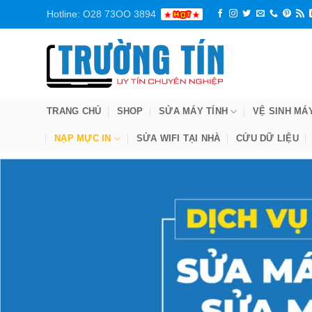
Bỏ
Hotline: O28 73OO 3894
qua
nội
dung
TRANG CHỦ
SHOP
SỬA MÁY TÍNH
VỆ SINH MÁ
NẠP MỰC IN
SỬA WIFI TẠI NHÀ
CỨU DỮ LIỆU