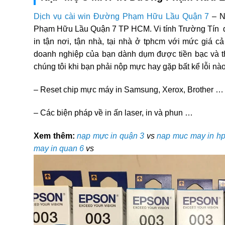
Dịch vụ cài win Đường Phạm Hữu Lầu Quận 7
– N
Phạm Hữu Lầu Quận 7 TP HCM. Vi tính Trường Tín d
in tận nơi, tận nhà, tại nhà ở tphcm với mức giá cả
doanh nghiệp của bạn dành dụm được tiền bạc và th
chúng tôi khi bạn phải nộp mực hay gặp bất kể lỗi nà
– Reset chip mực máy in Samsung, Xerox, Brother …
– Các biện pháp về in ấn laser, in và phun …
Xem thêm:
nạp mực in quận 3
vs
nap muc may in hp
may in quan 6
vs