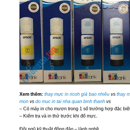
Xem thêm:
thay mực in ricoh giá bao nhiêu
vs
thay m
mon
vs
do muc in tai nha quan binh thanh
vs
– Có máy in cho mượn trong 1 số trường hợp đặc biệt
– Kiểm tra và in thử trước khi đổ mực.
Đội ngũ kỹ thuật đông đảo – lành nghề