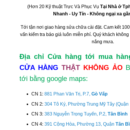
(Hơn 20 Kỹ thuật Trực Và Phục Vụ
Tại Nhà ở T
Nhanh - Uy Tín - Không ngại xa gần 
Tới tận nơi giao hàng sửa chữa cài đặt. Cam kết 100
vấn kiểm tra báo giá luôn miễn phí. Quý khách không
nắng mưa.
Địa chỉ Cửa hàng tới mua hàn
CỬA HÀNG
THẬT
KHÔNG ẢO
B
tới bằng google maps:
CN 1:
881 Phan Văn Trị, P.7,
Gò Vấp
CN 2:
304 Tô Ký, Phường Trung Mỹ Tây (Quận
CN 3:
383 Nguyễn Trọng Tuyển, P.2,
Tân Bình
CN 4:
391 Cộng Hòa, Phường 13, Quận
Tân B