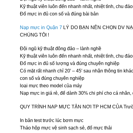
Kỹ thuật viên luôn đến nhanh nhất, nhiệt tình, chu đáo
Đổ mực in đủ con số và đúng bài bản
Nạp mực in Quận 7
LÝ DO BẠN NÊN CHỌN DV NẠ
CHÚNG TÔI !
Đội ngũ kỹ thuật đông đảo – lành nghề
Kỹ thuật viên luôn đến nhanh nhất, nhiệt tình, chu đáo
Đổ mực in đủ số lượng và đúng chuyên nghiệp
Có mặt rất nhanh chỉ 20′ – 45′ sau nhận thông tin khá
con số và đúng chuyên nghiệp
loại mực theo model của máy
Nạp mực in giá rẻ, để dành 30% chi phí cho cá nhân,
QUY TRÌNH NẠP MỰC TẬN NƠI TP HCM CỦA Trườ
In bản test trước lúc bơm mực
Tháo hộp mực vệ sinh sạch sẻ, đổ mực thải