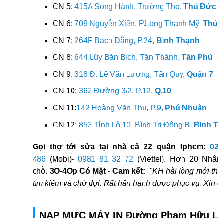
CN 5:
415A Song Hành, Trường Thọ,
Thủ Đức
CN 6:
709 Nguyễn Xiển, P.Long Thạnh Mỹ,
Thủ
CN 7:
264F Bạch Đằng, P.24,
Bình Thạnh
CN 8:
644 Lũy Bán Bích, Tân Thành,
Tân Phú
CN 9:
318 Đ. Lê Văn Lương, Tân Quy,
Quận 7
CN 10:
362 Đường 3/2, P.12,
Q.10
CN 11:
142 Hoàng Văn Thụ, P.9,
Phú Nhuận
CN 12:
853 Tỉnh Lộ 10, Bình Trị Đông B,
Bình 
Gọi thợ tới sửa tại nhà cả 22 quận tphcm:
0
486
(Mobi)-
0981 81 32 72
(Viettel). Hơn 20 Nhân
chỗ.
3O-4Op Có Mặt - Cam kết:
"KH hài lòng mới th
tìm kiếm và chờ đợi. Rất hân hạnh được phục vụ. Xi
NẠP MỰC MÁY IN Đường Phạm Hữu L