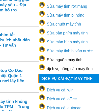
 máy yếu – Địa
Sửa máy tính rớt mạng
âm hỗ trợ
Sửa máy tính bị nóng
Sửa chuột máy tính
Sửa bàn phím máy tính
hím tắt
u ích nhất dân
Sửa màn hình máy tính
– Tư vấn
Sửa máy tính bị vào nước
Sửa nguồn máy tính
dịch vụ nâng cấp máy tính
ptop Có Dấu
hiệt Quận 1 –
DỊCH VỤ CÀI ĐẶT MÁY TÍNH
 nơi lấy liền
Dịch vụ cài win
Dịch vụ cài office
Máy tính không
 do TPM – Trung
Dịch vụ cài autocad