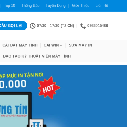
Top 10
Thông Báo
Tuyển Dụng
Giới Thiệu
Liên Hệ
07:30 - 17:30 (T2-CN)
0932015486
CÀI ĐẶT MÁY TÍNH
CÀI WIN
SỬA MÁY IN
ĐÀO TẠO KỸ THUẬT VIÊN MÁY TÍNH