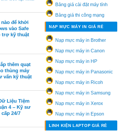
Bảng giá cài đặt máy tính
Bảng giá thi công mạng
 nào để khởi
NẠP MỰC MÁY IN GIÁ RẺ
ws vào Safe
trợ kỹ thuật
Nạp mực máy in Brother
Nạp mực máy in Canon
Nạp mực máy in HP
lắp thêm quạt
ho thùng máy
Nạp mực máy in Panasonic
 vấn kỹ thuật
Nạp mực máy in Ricoh
Nạp mực máy in Samsung
Dữ Liệu Tiệm
Nạp mực máy in Xerox
uận 4 – Kỹ sư
 cấp 24/7
Nạp mực máy in Epson
LINH KIỆN LAPTOP GIÁ RẺ