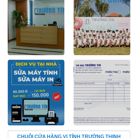
CHUỖI CỬA HÀNG VI TÍNH TRƯỜNG THỊNH