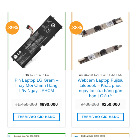
-39%
-38%
PIN LAPTOP LG
WEBCAM LAPTOP FUJITSU
Pin Laptop LG Gram –
Webcam Laptop Fujitsu
Thay Mới Chính Hãng,
Lifebook – Khắc phục
Lấy Ngay TPHCM
ngay tại cửa hàng gần
bạn | Giá rẻ
Giá
Giá
Giá
Giá
₫
1.450.000
₫
890.000
₫
400.000
₫
250.000
gốc
hiện
gốc
hiện
là:
tại
là:
tại
₫1.450.000.
là:
₫400.000.
là:
THÊM VÀO GIỎ HÀNG
THÊM VÀO GIỎ HÀNG
₫890.000.
₫250.000