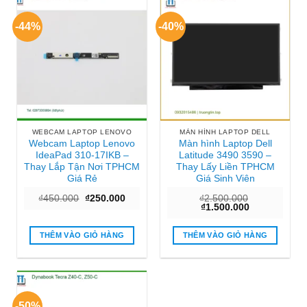
-44%
-40%
WEBCAM LAPTOP LENOVO
MÀN HÌNH LAPTOP DELL
Webcam Laptop Lenovo
Màn hình Laptop Dell
IdeaPad 310-17IKB –
Latitude 3490 3590 –
Thay Lắp Tận Nơi TPHCM
Thay Lấy Liền TPHCM
Giá Rẻ
Giá Sinh Viên
Giá
Giá
₫
450.000
₫
250.000
₫
2.500.000
gốc
hiện
Giá
Giá
₫
1.500.000
là:
tại
gốc
hiện
₫450.000.
là:
là:
tại
₫250.000.
₫2.500.000.
là:
THÊM VÀO GIỎ HÀNG
THÊM VÀO GIỎ HÀNG
₫1.500.000.
-50%