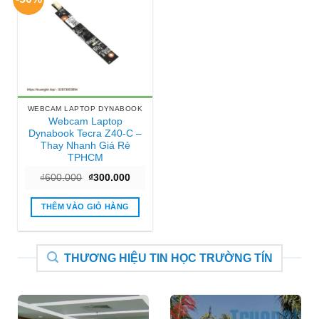
WEBCAM LAPTOP DYNABOOK
Webcam Laptop
Dynabook Tecra Z40-C –
Thay Nhanh Giá Rẻ
TPHCM
Giá
Giá
₫
600.000
₫
300.000
gốc
hiện
là:
tại
₫600.000.
là:
THÊM VÀO GIỎ HÀNG
₫300.000.
THƯƠNG HIỆU TIN HỌC TRƯỜNG TÍN