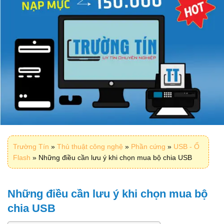
Trường Tín
»
Thủ thuật công nghệ
»
Phần cứng
»
USB - Ổ
Flash
»
Những điều cần lưu ý khi chọn mua bộ chia USB
Những điều cần lưu ý khi chọn mua bộ
chia USB