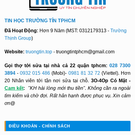
TIN HỌC TRƯỜNG TÍN TPHCM
Đã Hoạt Động:
Hơn 9 Năm (MST: 0312179313 -
Trường
Thịnh Group
)
Website:
truongtin.top
- truongtintphcm@gmail.com
Gọi thợ tới sửa tại nhà cả 22 quận tphcm:
028 7300
3894
-
0932 015 486
(Mobi)-
0981 81 32 72
(Viettel). Hơn
20 Nhân viên tới tận nơi sửa tại chỗ.
3O-4Op Có Mặt -
Cam kết
:
"KH hài lòng mới thu tiền". Không cần ra ngoài
tìm kiếm và chờ đợi. Rất hân hạnh được phục vụ. Xin cảm
ơn@
ĐIỀU KHOẢN - CHÍNH SÁCH