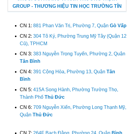
GROUP - THƯƠNG HIỆU TIN HỌC TRƯỜNG TÍN
CN 1:
881 Phan Văn Trị, Phường 7, Quận
Gò Vấp
CN 2:
304 Tô Ký, Phường Trung Mỹ Tây (Quận 12
Cũ), TPHCM
CN 3:
383 Nguyễn Trọng Tuyển, Phường 2, Quận
Tân Bình
CN 4:
391 Cộng Hòa, Phường 13, Quận
Tân
Bình
CN 5:
415A Song Hành, Phường Trường Thọ,
Thành Phố
Thủ Đức
CN 6:
709 Nguyễn Xiển, Phường Long Thạnh Mỹ,
Quận
Thủ Đức
CN 7:
264F Bạch Đằng, Phường 24, Quận
Bình