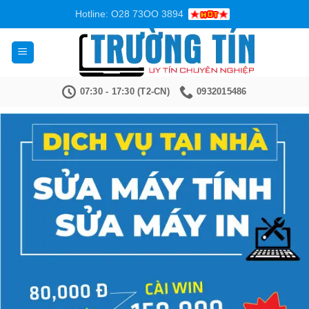
Bỏ
Hotline: O28 73OO 3894
qua
nội
dung
07:30 - 17:30 (T2-CN)
0932015486