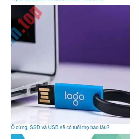
Ổ cứng, SSD và USB sẽ có tuổi thọ bao lâu?