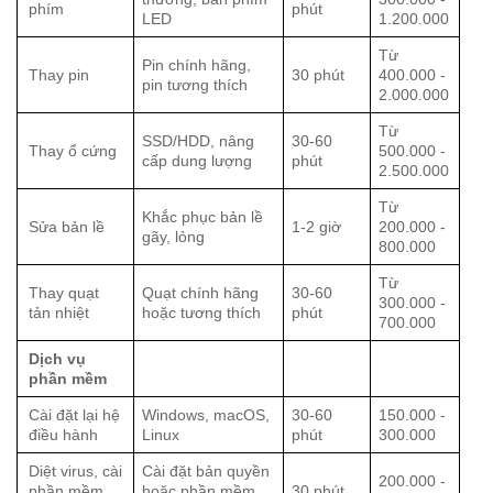
phím
phút
LED
1.200.000
Từ
Pin chính hãng,
Thay pin
30 phút
400.000 -
pin tương thích
2.000.000
Từ
SSD/HDD, nâng
30-60
Thay ổ cứng
500.000 -
cấp dung lượng
phút
2.500.000
Từ
Khắc phục bản lề
Sửa bản lề
1-2 giờ
200.000 -
gãy, lỏng
800.000
Từ
Thay quạt
Quạt chính hãng
30-60
300.000 -
tản nhiệt
hoặc tương thích
phút
700.000
Dịch vụ
phần mềm
Cài đặt lại hệ
Windows, macOS,
30-60
150.000 -
điều hành
Linux
phút
300.000
Diệt virus, cài
Cài đặt bản quyền
200.000 -
phần mềm
hoặc phần mềm
30 phút