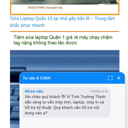
Sửa Laptop Quận 10 tại nhà gãy bản lề – Trung tâm
khắc phục nhanh
Tư vấn & CSKH
Hỗ trợ viên
7/8/2026 11:26
Xin chào quý khách 👋 Vi Tính Trường Thịnh 
sẵn sàng tư vấn máy tính, laptop, máy in và 
hỗ trợ kỹ thuật. Quý khách cần hỗ trợ nội 
dung nào ạ?