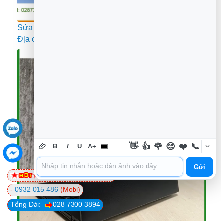
Sửa Laptop Tiệm sửa laptop Quận 1 máy chậm lag –
Địa chỉ uy tín
👋
👍
🌹
😊
❤️
📞
B
I
U
A+
Gửi
0981 81 32 72
(Viettel)
-
0932 015 486
(Mobi)
Tổng Đài:
028 7300 3894