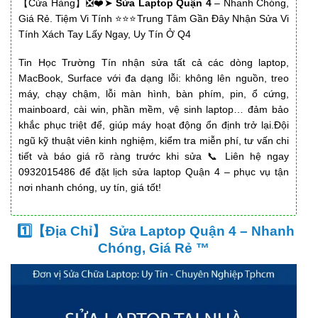
【Cửa Hàng】❎❤️➤
Sửa Laptop Quận 4
– Nhanh Chóng,
Giá Rẻ. Tiệm Vi Tính ⭐⭐⭐Trung Tâm Gần Đây Nhận Sửa Vi
Tính Xách Tay Lấy Ngay, Uy Tín Ở Q4
Tin Học Trường Tín nhận sửa tất cả các dòng laptop,
MacBook, Surface với đa dạng lỗi: không lên nguồn, treo
máy, chạy chậm, lỗi màn hình, bàn phím, pin, ổ cứng,
mainboard, cài win, phần mềm, vệ sinh laptop… đảm bảo
khắc phục triệt để, giúp máy hoạt động ổn định trở lại.Đội
ngũ kỹ thuật viên kinh nghiệm, kiểm tra miễn phí, tư vấn chi
tiết và báo giá rõ ràng trước khi sửa 📞 Liên hệ ngay
0932015486 để đặt lịch sửa laptop Quận 4 – phục vụ tận
nơi nhanh chóng, uy tín, giá tốt!
1️⃣【Địa Chỉ】 Sửa Laptop Quận 4 – Nhanh
Chóng, Giá Rẻ ™