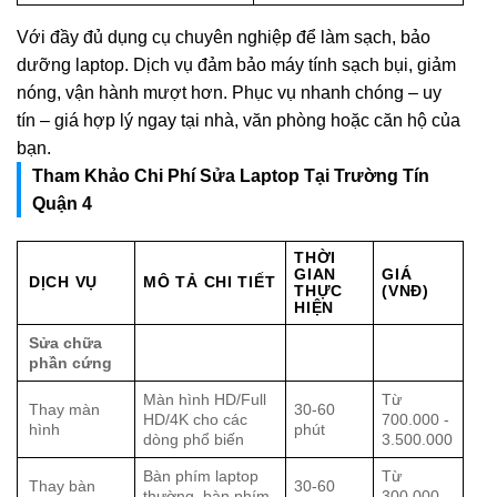
Với đầy đủ dụng cụ chuyên nghiệp để làm sạch, bảo
dưỡng laptop. Dịch vụ đảm bảo máy tính sạch bụi, giảm
nóng, vận hành mượt hơn. Phục vụ nhanh chóng – uy
tín – giá hợp lý ngay tại nhà, văn phòng hoặc căn hộ của
bạn.
Tham Khảo Chi Phí Sửa Laptop Tại Trường Tín
Quận 4
THỜI
GIAN
GIÁ
DỊCH VỤ
MÔ TẢ CHI TIẾT
THỰC
(VNĐ)
HIỆN
Sửa chữa
phần cứng
Màn hình HD/Full
Từ
Thay màn
30-60
HD/4K cho các
700.000 -
hình
phút
dòng phổ biến
3.500.000
Bàn phím laptop
Từ
Thay bàn
30-60
thường, bàn phím
300.000 -