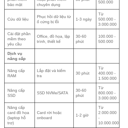
500.000
bảo mật
chuyên dụng
Từ
Phục hồi dữ liệu từ
Cứu dữ liệu
1-3 ngày
500.000 -
ổ cứng bị lỗi
3.000.000
Cài đặt phần
Office, đồ họa, lập
30-60
100.000 -
mềm theo
trình, thiết kế
phút
500.000
yêu cầu
Dịch vụ
nâng cấp
Từ
Nâng cấp
Lắp đặt và kiểm
30 phút
400.000 -
RAM
tra
1.500.000
Từ
Nâng cấp
30-60
SSD NVMe/SATA
800.000 -
SSD
phút
3.000.000
Nâng cấp
Từ
card đồ họa
Card rời hoặc
2.000.000
1-2 giờ
(laptop hỗ
onboard
-
trợ)
10.000.000