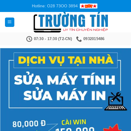
Bỏ
Hotline: O28 73OO 3894
qua
nội
dung
07:30 - 17:30 (T2-CN)
0932015486