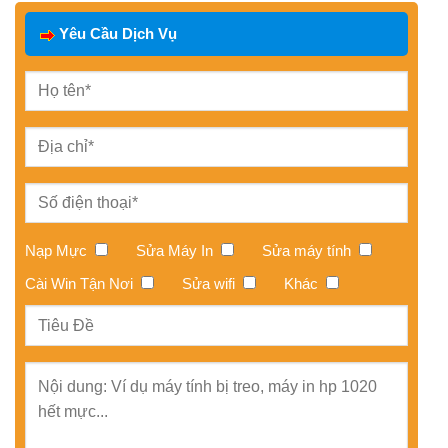
Yêu Cầu Dịch Vụ
Nạp Mực
Sửa Máy In
Sửa máy tính
Cài Win Tận Nơi
Sửa wifi
Khác