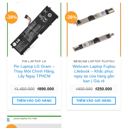
-39%
-38%
PIN LAPTOP LG
WEBCAM LAPTOP FUJITSU
Pin Laptop LG Gram –
Webcam Laptop Fujitsu
Thay Mới Chính Hãng,
Lifebook – Khắc phục
Lấy Ngay TPHCM
ngay tại cửa hàng gần
bạn | Giá rẻ
Giá
Giá
Giá
Giá
₫
1.450.000
₫
890.000
₫
400.000
₫
250.000
gốc
hiện
gốc
hiện
là:
tại
là:
tại
₫1.450.000.
là:
₫400.000.
là:
THÊM VÀO GIỎ HÀNG
THÊM VÀO GIỎ HÀNG
₫890.000.
₫250.000