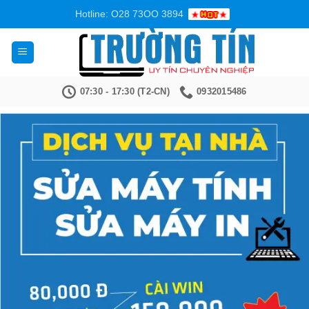
Bỏ
Hotline: O28 73OO 3894
qua
nội
dung
07:30 - 17:30 (T2-CN)
0932015486