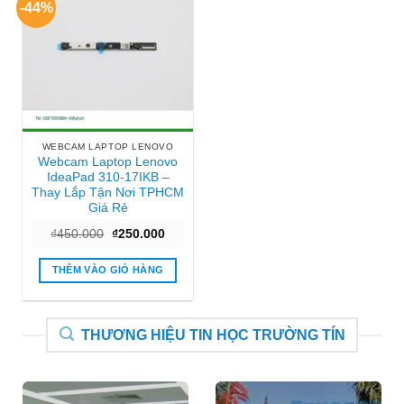
-44%
WEBCAM LAPTOP LENOVO
Webcam Laptop Lenovo
IdeaPad 310-17IKB –
Thay Lắp Tận Nơi TPHCM
Giá Rẻ
Giá
Giá
₫
450.000
₫
250.000
gốc
hiện
là:
tại
₫450.000.
là:
THÊM VÀO GIỎ HÀNG
₫250.000.
THƯƠNG HIỆU TIN HỌC TRƯỜNG TÍN