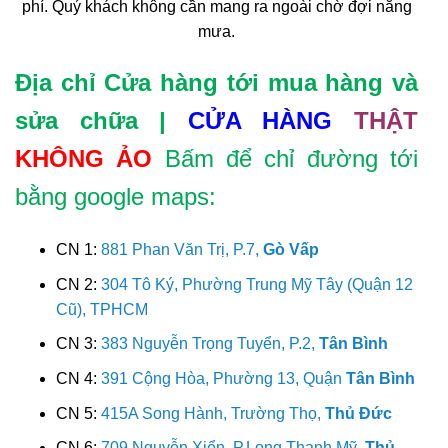
phí. Quý khách không cần mang ra ngoài chờ đợi nắng
mưa.
Địa chỉ Cửa hàng tới mua hàng và
sửa chữa |
CỬA HÀNG
THẬT
KHÔNG ẢO
Bấm để chỉ đường tới
bằng google maps:
CN 1:
881 Phan Văn Trị, P.7,
Gò Vấp
CN 2:
304 Tô Ký, Phường Trung Mỹ Tây (Quận 12
Cũ), TPHCM
CN 3:
383 Nguyễn Trọng Tuyển, P.2,
Tân Bình
CN 4:
391 Cộng Hòa, Phường 13, Quận
Tân Bình
CN 5:
415A Song Hành, Trường Thọ,
Thủ Đức
CN 6:
709 Nguyễn Xiển, P.Long Thạnh Mỹ,
Thủ