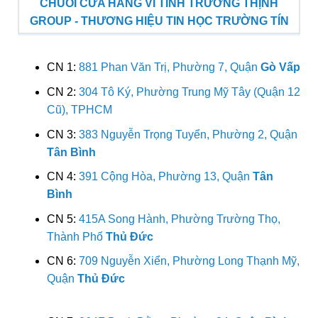
CHUỖI CỬA HÀNG VI TÍNH TRƯỜNG THỊNH
GROUP - THƯƠNG HIỆU TIN HỌC TRƯỜNG TÍN
CN 1:
881 Phan Văn Trị, Phường 7, Quận
Gò Vấp
CN 2:
304 Tô Ký, Phường Trung Mỹ Tây (Quận 12
Cũ), TPHCM
CN 3:
383 Nguyễn Trọng Tuyển, Phường 2, Quận
Tân Bình
CN 4:
391 Cộng Hòa, Phường 13, Quận
Tân
Bình
CN 5:
415A Song Hành, Phường Trường Thọ,
Thành Phố
Thủ Đức
CN 6:
709 Nguyễn Xiển, Phường Long Thạnh Mỹ,
Quận
Thủ Đức