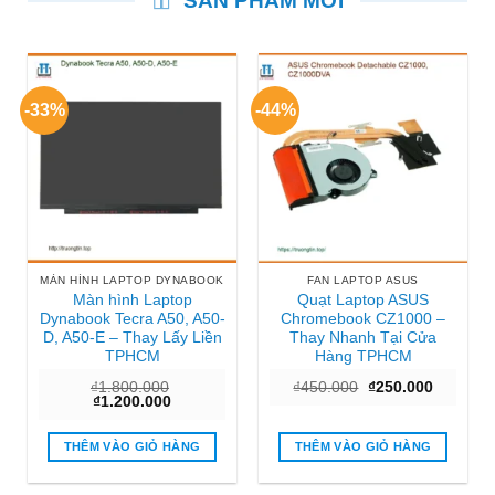
SẢN PHẨM MỚI
-33%
-44%
MÀN HÌNH LAPTOP DYNABOOK
FAN LAPTOP ASUS
Màn hình Laptop
Quạt Laptop ASUS
Dynabook Tecra A50, A50-
Chromebook CZ1000 –
D, A50-E – Thay Lấy Liền
Thay Nhanh Tại Cửa
TPHCM
Hàng TPHCM
Giá
Giá
₫
1.800.000
₫
450.000
₫
250.000
Giá
Giá
gốc
hiện
₫
1.200.000
gốc
hiện
là:
tại
là:
tại
₫450.000.
là:
₫1.800.000.
là:
₫250.000
THÊM VÀO GIỎ HÀNG
THÊM VÀO GIỎ HÀNG
₫1.200.000.