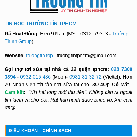
TIN HỌC TRƯỜNG TÍN TPHCM
Đã Hoạt Động:
Hơn 9 Năm (MST: 0312179313 -
Trường
Thịnh Group
)
Website:
truongtin.top
- truongtintphcm@gmail.com
Gọi thợ tới sửa tại nhà cả 22 quận tphcm:
028 7300
3894
-
0932 015 486
(Mobi)-
0981 81 32 72
(Viettel). Hơn
20 Nhân viên tới tận nơi sửa tại chỗ.
3O-4Op Có Mặt -
Cam kết
:
"KH hài lòng mới thu tiền". Không cần ra ngoài
tìm kiếm và chờ đợi. Rất hân hạnh được phục vụ. Xin cảm
ơn@
ĐIỀU KHOẢN - CHÍNH SÁCH