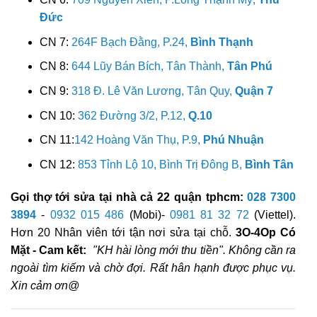
Đức
CN 7:
264F Bạch Đằng, P.24,
Bình Thạnh
CN 8:
644 Lũy Bán Bích, Tân Thành,
Tân Phú
CN 9:
318 Đ. Lê Văn Lương, Tân Quy,
Quận 7
CN 10:
362 Đường 3/2, P.12,
Q.10
CN 11:
142 Hoàng Văn Thụ, P.9,
Phú Nhuận
CN 12:
853 Tỉnh Lộ 10, Bình Trị Đông B,
Bình Tân
Gọi thợ tới sửa tại nhà cả 22 quận tphcm:
028 7300
3894
-
0932 015 486
(Mobi)-
0981 81 32 72
(Viettel).
Hơn 20 Nhân viên tới tận nơi sửa tại chỗ.
3O-4Op Có
Mặt - Cam kết:
"KH hài lòng mới thu tiền". Không cần ra
ngoài tìm kiếm và chờ đợi. Rất hân hạnh được phục vụ.
Xin cảm ơn@