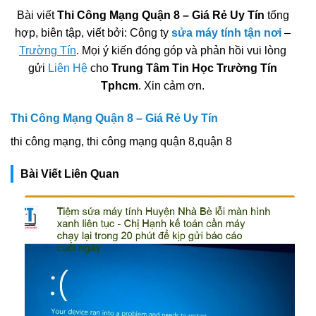
Bài viết
Thi Công Mạng Quận 8 – Giá Rẻ Uy Tín
tổng
hợp, biên tập, viết bởi: Công ty
sửa máy tính tận nơi
–
Trường Tín
. Mọi ý kiến đóng góp và phản hồi vui lòng
gửi
Liên Hệ
cho
Trung Tâm Tin Học Trường Tín
Tphcm
. Xin cảm ơn.
Thi Công Mạng Quận 8 – Giá Rẻ Uy Tín
thi công mạng, thi công mạng quận 8,quận 8
Bài Viết Liên Quan