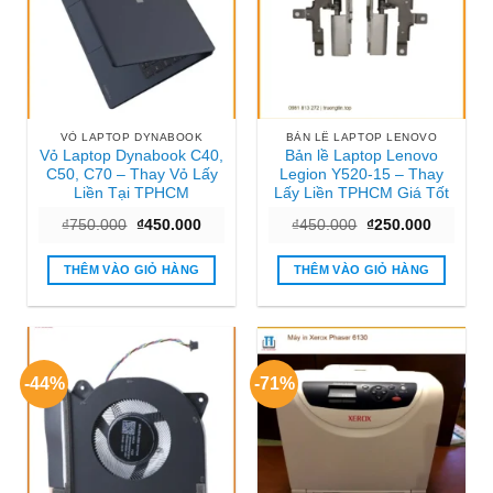
VỎ LAPTOP DYNABOOK
BẢN LỀ LAPTOP LENOVO
Vỏ Laptop Dynabook C40,
Bản lề Laptop Lenovo
C50, C70 – Thay Vỏ Lấy
Legion Y520-15 – Thay
Liền Tại TPHCM
Lấy Liền TPHCM Giá Tốt
Giá
Giá
Giá
Giá
₫
750.000
₫
450.000
₫
450.000
₫
250.000
gốc
hiện
gốc
hiện
là:
tại
là:
tại
₫750.000.
là:
₫450.000.
là:
THÊM VÀO GIỎ HÀNG
THÊM VÀO GIỎ HÀNG
₫450.000.
₫250.000
-44%
-71%