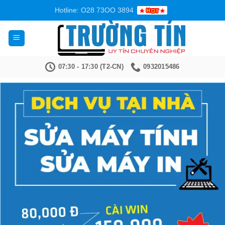
Bỏ
Hotline: O28 73OO 3894
qua
nội
dung
07:30 - 17:30 (T2-CN)
0932015486