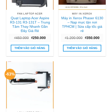
FAN LAPTOP ACER
MÁY IN XEROX
Quạt Laptop Acer Aspire
Máy in Xerox Phaser 6130
R3-131 R3-131T – Trung
– Nạp mực tận nơi
Tâm Thay Nhanh Gần
TPHCM | Sửa cấp tốc giá
Đây Giá Rẻ
rẻ
Giá
Giá
Giá
Giá
₫
450.000
₫
250.000
₫
1.200.000
₫
350.000
gốc
hiện
gốc
hiện
là:
tại
là:
tại
₫450.000.
là:
₫1.200.000.
là:
THÊM VÀO GIỎ HÀNG
THÊM VÀO GIỎ HÀNG
₫250.000.
₫350.00
-63%