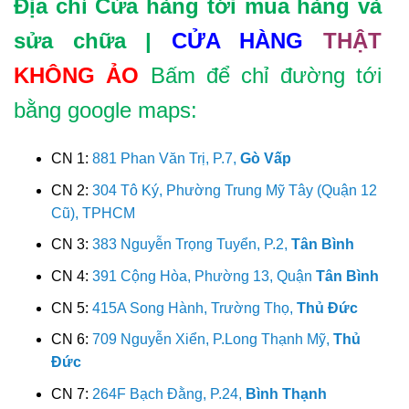
Địa chỉ Cửa hàng tới mua hàng và
sửa chữa |
CỬA HÀNG
THẬT
KHÔNG ẢO
Bấm để chỉ đường tới
bằng google maps:
CN 1:
881 Phan Văn Trị, P.7,
Gò Vấp
CN 2:
304 Tô Ký, Phường Trung Mỹ Tây (Quận 12
Cũ), TPHCM
CN 3:
383 Nguyễn Trọng Tuyển, P.2,
Tân Bình
CN 4:
391 Cộng Hòa, Phường 13, Quận
Tân Bình
CN 5:
415A Song Hành, Trường Thọ,
Thủ Đức
CN 6:
709 Nguyễn Xiển, P.Long Thạnh Mỹ,
Thủ
Đức
CN 7:
264F Bạch Đằng, P.24,
Bình Thạnh