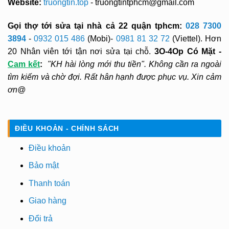
Website:
truongtin.top
- truongtintphcm@gmail.com
Gọi thợ tới sửa tại nhà cả 22 quận tphcm:
028 7300
3894
-
0932 015 486
(Mobi)-
0981 81 32 72
(Viettel). Hơn
20 Nhân viên tới tận nơi sửa tại chỗ.
3O-4Op Có Mặt -
Cam kết
:
"KH hài lòng mới thu tiền". Không cần ra ngoài
tìm kiếm và chờ đợi. Rất hân hạnh được phục vụ. Xin cảm
ơn@
ĐIỀU KHOẢN - CHÍNH SÁCH
Điều khoản
Bảo mật
Thanh toán
Giao hàng
Đổi trả