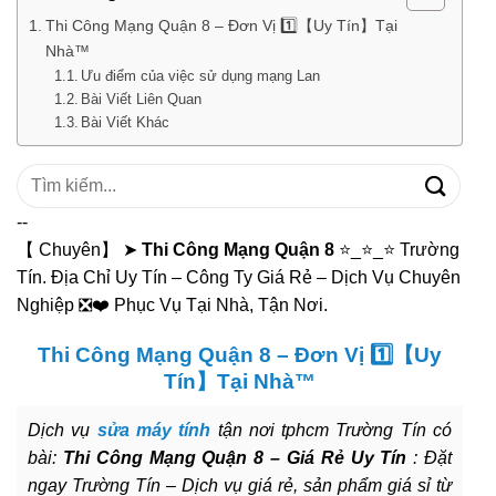
Thi Công Mạng Quận 8 – Đơn Vị 1️⃣【Uy Tín】Tại
Nhà™
Ưu điểm của việc sử dụng mạng Lan
Bài Viết Liên Quan
Bài Viết Khác
Tìm
kiếm:
--
【 Chuyên】 ➤
Thi Công Mạng Quận 8
⭐_⭐_⭐ Trường
Tín. Địa Chỉ Uy Tín – Công Ty Giá Rẻ – Dịch Vụ Chuyên
Nghiệp ❎❤️ Phục Vụ Tại Nhà, Tận Nơi.
Thi Công Mạng Quận 8 – Đơn Vị 1️⃣【Uy
Tín】Tại Nhà™
Dịch vụ
sửa máy tính
tận nơi tphcm Trường Tín có
bài:
Thi Công Mạng Quận 8 – Giá Rẻ Uy Tín
: Đặt
ngay Trường Tín – Dịch vụ giá rẻ, sản phẩm giá sỉ từ