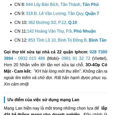
CN 8:
644 Lũy Bán Bích, Tân Thành,
Tân Phú
CN 9:
318 Đ. Lê Văn Lương, Tân Quy,
Quận 7
CN 10:
362 Đường 3/2, P.12,
Q.10
CN 11:
142 Hoàng Văn Thụ, P.9,
Phú Nhuận
CN 12:
853 Tỉnh Lộ 10, Bình Trị Đông B,
Bình Tân
Gọi thợ tới sửa tại nhà cả 22 quận tphcm:
028 7300
3894
-
0932 015 486
(Mobi)-
0981 81 32 72
(Viettel).
Hơn 20 Nhân viên tới tận nơi sửa tại chỗ.
3O-4Op Có
Mặt - Cam kết:
"KH hài lòng mới thu tiền". Không cần ra
ngoài tìm kiếm và chờ đợi. Rất hân hạnh được phục vụ.
Xin cảm ơn@
Ưu điểm của việc sử dụng mạng Lan
Mạng Lan hiện nay là một trong những chọn lựa để
lắp
đặt hệ thống mạng cho doanh nghiệp.
Đây chính là