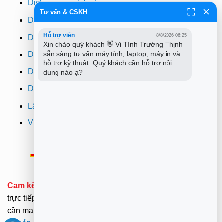
Dịch vụ vệ sinh laptop
Tư vấn & CSKH
Dịch vụ cài win
Hỗ trợ viên
8/8/2026 06:25
Dịch vụ cứu dữ liệu
Xin chào quý khách 👋 Vi Tính Trường Thịnh 
sẵn sàng tư vấn máy tính, laptop, máy in và 
Dịch vụ sửa wifi tại nhà
hỗ trợ kỹ thuật. Quý khách cần hỗ trợ nội 
Dịch vụ sửa máy in
dung nào ạ?
Dịch vụ nạp mực máy in
Lắp đặt camera quan sát tphcm
Vi tính Trường Thịnh
Thông Báo:
v/v Xuất hóa đơn đỏ VAT
Cam kết:
Tới tại nhà sửa chữa dưới sự kiểm tra giám sát
trực tiếp của Khách hàng.(Hãy ở nhà gọi dịch vụ không
cần mang ra ngoài nắng mưa ). .
Xem Bảng Giá
-
Điều