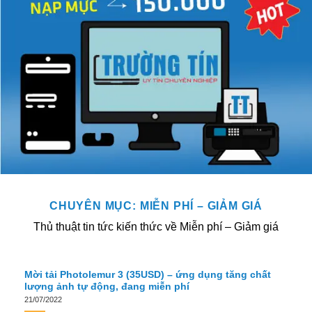
CHUYÊN MỤC:
MIỄN PHÍ – GIẢM GIÁ
Thủ thuật tin tức kiến thức về Miễn phí – Giảm giá
Mời tải Photolemur 3 (35USD) – ứng dụng tăng chất
lượng ảnh tự động, đang miễn phí
21/07/2022