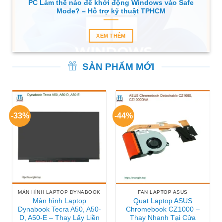
PC Làm thế nào để khởi động Windows vào Safe
Mode? – Hỗ trợ kỹ thuật TPHCM
XEM THÊM
SẢN PHẨM MỚI
-33%
-44%
MÀN HÌNH LAPTOP DYNABOOK
FAN LAPTOP ASUS
Màn hình Laptop
Quạt Laptop ASUS
Dynabook Tecra A50, A50-
Chromebook CZ1000 –
D, A50-E – Thay Lấy Liền
Thay Nhanh Tại Cửa