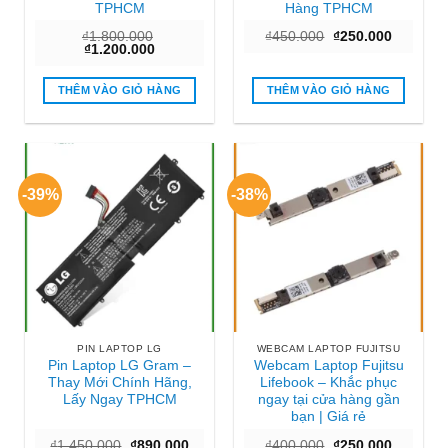
TPHCM
Hàng TPHCM
Giá
Giá
₫
1.800.000
₫
450.000
₫
250.000
Giá
Giá
gốc
hiện
₫
1.200.000
gốc
hiện
là:
tại
là:
tại
₫450.000.
là:
₫1.800.000.
là:
₫250.000
THÊM VÀO GIỎ HÀNG
THÊM VÀO GIỎ HÀNG
₫1.200.000.
-39%
-38%
PIN LAPTOP LG
WEBCAM LAPTOP FUJITSU
Pin Laptop LG Gram –
Webcam Laptop Fujitsu
Thay Mới Chính Hãng,
Lifebook – Khắc phục
Lấy Ngay TPHCM
ngay tại cửa hàng gần
bạn | Giá rẻ
Giá
Giá
Giá
Giá
₫
1.450.000
₫
890.000
₫
400.000
₫
250.000