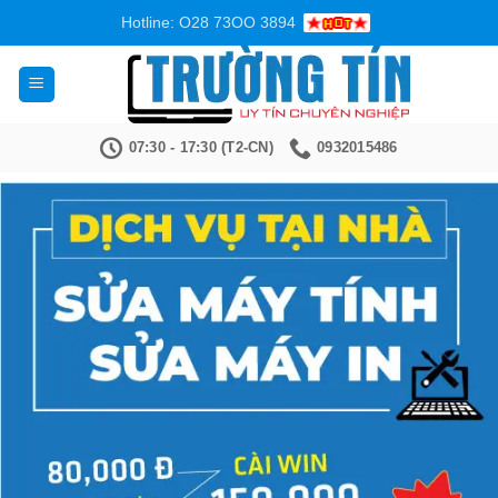
Bỏ
Hotline: O28 73OO 3894
qua
nội
dung
07:30 - 17:30 (T2-CN)
0932015486