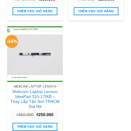
gốc
hiện
gốc
hiện
là:
tại
là:
tại
₫1.450.000.
là:
₫400.000.
là:
THÊM VÀO GIỎ HÀNG
THÊM VÀO GIỎ HÀNG
₫890.000.
₫250.000
-44%
WEBCAM LAPTOP LENOVO
Webcam Laptop Lenovo
IdeaPad 310-17IKB –
Thay Lắp Tận Nơi TPHCM
Giá Rẻ
Giá
Giá
₫
450.000
₫
250.000
gốc
hiện
là:
tại
₫450.000.
là:
THÊM VÀO GIỎ HÀNG
₫250.000.