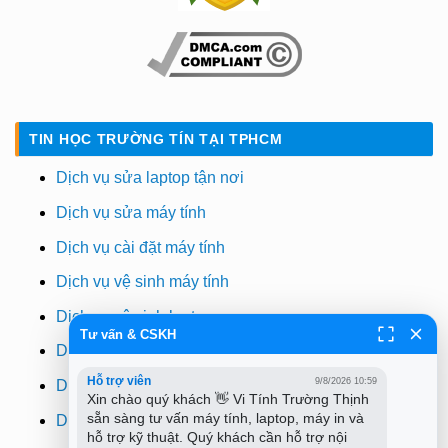
TIN HỌC TRƯỜNG TÍN TẠI TPHCM
Dịch vụ sửa laptop tận nơi
Dịch vụ sửa máy tính
Dịch vụ cài đặt máy tính
Dịch vụ vệ sinh máy tính
Dịch vụ vệ sinh laptop
Tư vấn & CSKH
Dịch vụ cài win
Hỗ trợ viên
9/8/2026 10:59
Dịch vụ cứu dữ liệu
Xin chào quý khách 👋 Vi Tính Trường Thịnh 
sẵn sàng tư vấn máy tính, laptop, máy in và 
Dịch vụ sửa wifi tại nhà
hỗ trợ kỹ thuật. Quý khách cần hỗ trợ nội 