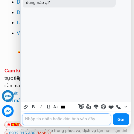
Dịch vụ sửa máy in
dung nào ạ?
Dịch vụ nạp mực máy in
Lắp đặt camera quan sát tphcm
Vi tính Trường Thịnh
Thông Báo:
v/v Xuất hóa đơn đỏ VAT
Cam kết:
Tới tại nhà sửa chữa dưới sự kiểm tra giám sát
trực tiếp của Khách hàng.(Hãy ở nhà gọi dịch vụ không
cần mang ra ngoài nắng mưa ). .
Xem Bảng Giá
-
Điều
Khoản
-
Chính Sách
.
Mã bảo mật -
Mật Khẩu Giải Nén:
sửa máy tính quận tân bình
👋
👍
🌹
😊
❤️
📞
B
I
U
A+
Gửi
0981 81 32 72
(Viettel)
Chúng tôi chuyên nghiệp trong phục vụ, dịch vụ tận nơi. Tận tình
-
0932 015 486
(Mobi)