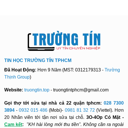
TIN HỌC TRƯỜNG TÍN TPHCM
Đã Hoạt Động:
Hơn 9 Năm (MST: 0312179313 -
Trường
Thịnh Group
)
Website:
truongtin.top
- truongtintphcm@gmail.com
Gọi thợ tới sửa tại nhà cả 22 quận tphcm:
028 7300
3894
-
0932 015 486
(Mobi)-
0981 81 32 72
(Viettel). Hơn
20 Nhân viên tới tận nơi sửa tại chỗ.
3O-4Op Có Mặt -
Cam kết
:
"KH hài lòng mới thu tiền". Không cần ra ngoài