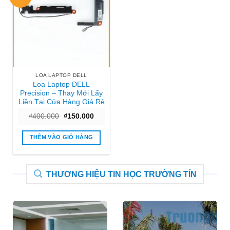
LOA LAPTOP DELL
Loa Laptop DELL
Precision – Thay Mới Lấy
Liền Tại Cửa Hàng Giá Rẻ
Giá
Giá
₫
400.000
₫
150.000
gốc
hiện
là:
tại
₫400.000.
là:
THÊM VÀO GIỎ HÀNG
₫150.000.
THƯƠNG HIỆU TIN HỌC TRƯỜNG TÍN