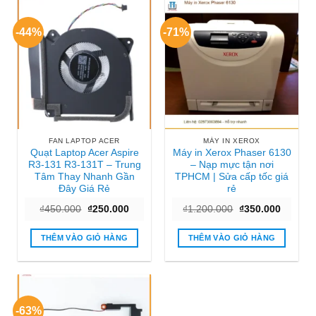
-44%
-71%
FAN LAPTOP ACER
MÁY IN XEROX
Quạt Laptop Acer Aspire
Máy in Xerox Phaser 6130
R3-131 R3-131T – Trung
– Nạp mực tận nơi
Tâm Thay Nhanh Gần
TPHCM | Sửa cấp tốc giá
Đây Giá Rẻ
rẻ
Giá
Giá
Giá
Giá
₫
450.000
₫
250.000
₫
1.200.000
₫
350.000
gốc
hiện
gốc
hiện
là:
tại
là:
tại
₫450.000.
là:
₫1.200.000.
là:
THÊM VÀO GIỎ HÀNG
THÊM VÀO GIỎ HÀNG
₫250.000.
₫350.00
-63%