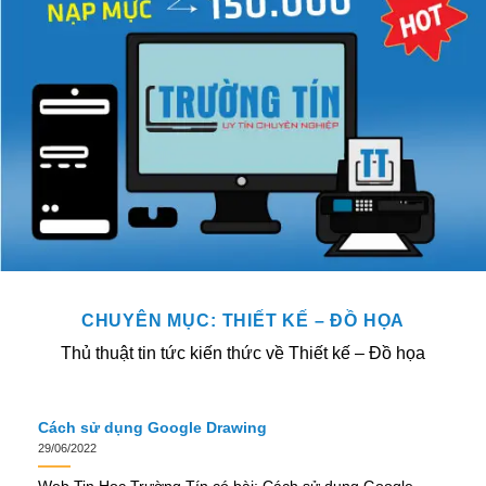
CHUYÊN MỤC:
THIẾT KẾ – ĐỒ HỌA
Thủ thuật tin tức kiến thức về Thiết kế – Đồ họa
Cách sử dụng Google Drawing
29/06/2022