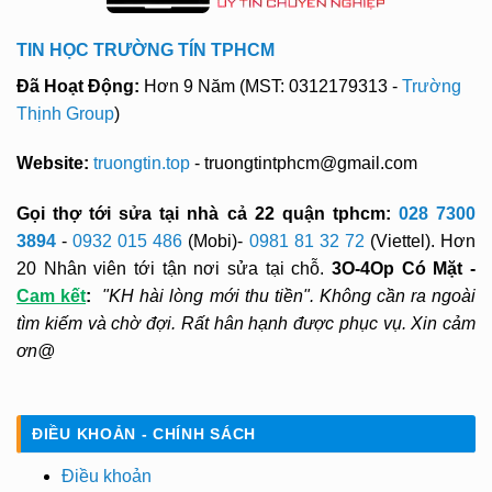
TIN HỌC TRƯỜNG TÍN TPHCM
Đã Hoạt Động:
Hơn 9 Năm (MST: 0312179313 -
Trường
Thịnh Group
)
Website:
truongtin.top
- truongtintphcm@gmail.com
Gọi thợ tới sửa tại nhà cả 22 quận tphcm:
028 7300
3894
-
0932 015 486
(Mobi)-
0981 81 32 72
(Viettel). Hơn
20 Nhân viên tới tận nơi sửa tại chỗ.
3O-4Op Có Mặt -
Cam kết
:
"KH hài lòng mới thu tiền". Không cần ra ngoài
tìm kiếm và chờ đợi. Rất hân hạnh được phục vụ. Xin cảm
ơn@
ĐIỀU KHOẢN - CHÍNH SÁCH
Điều khoản