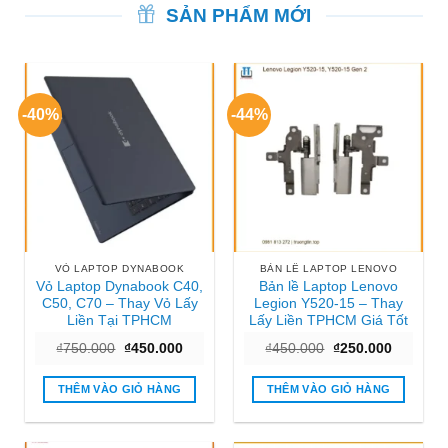
SẢN PHẨM MỚI
-40%
-44%
VỎ LAPTOP DYNABOOK
BẢN LỀ LAPTOP LENOVO
Vỏ Laptop Dynabook C40,
Bản lề Laptop Lenovo
C50, C70 – Thay Vỏ Lấy
Legion Y520-15 – Thay
Liền Tại TPHCM
Lấy Liền TPHCM Giá Tốt
Giá
Giá
Giá
Giá
₫
750.000
₫
450.000
₫
450.000
₫
250.000
gốc
hiện
gốc
hiện
là:
tại
là:
tại
₫750.000.
là:
₫450.000.
là:
THÊM VÀO GIỎ HÀNG
THÊM VÀO GIỎ HÀNG
₫450.000.
₫250.000