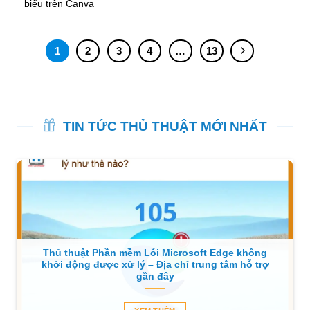
biểu trên Canva
1
2
3
4
…
13
TIN TỨC THỦ THUẬT MỚI NHẤT
Thủ thuật Phần mềm Lỗi Microsoft Edge không
khởi động được xử lý – Địa chỉ trung tâm hỗ trợ
gần đây