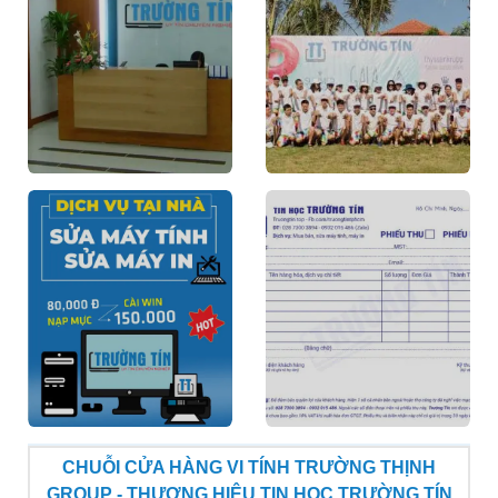
CHUỖI CỬA HÀNG VI TÍNH TRƯỜNG THỊNH
GROUP - THƯƠNG HIỆU TIN HỌC TRƯỜNG TÍN