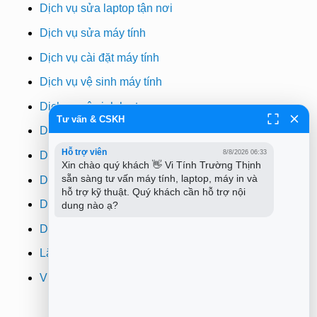
Dịch vụ sửa laptop tận nơi
Dịch vụ sửa máy tính
Dịch vụ cài đặt máy tính
Dịch vụ vệ sinh máy tính
Dịch vụ vệ sinh laptop
Tư vấn & CSKH
Dịch vụ cài win
Hỗ trợ viên
8/8/2026 06:33
Dịch vụ cứu dữ liệu
Xin chào quý khách 👋 Vi Tính Trường Thịnh 
sẵn sàng tư vấn máy tính, laptop, máy in và 
Dịch vụ sửa wifi tại nhà
hỗ trợ kỹ thuật. Quý khách cần hỗ trợ nội 
Dịch vụ sửa máy in
dung nào ạ?
Dịch vụ nạp mực máy in
Lắp đặt camera quan sát tphcm
Vi tính Trường Thịnh