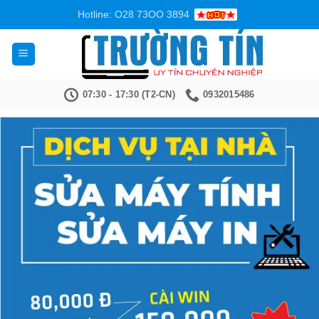
Bỏ
Hotline: O28 73OO 3894
qua
nội
dung
07:30 - 17:30 (T2-CN)
0932015486