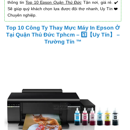
thông tin
Top 10 Epson
Quận Thủ Đức
Tận nơi, giá rẻ. ✔️
Sẽ giúp quý khách chọn lựa được đội thợ nhanh, Uy Tín ❤️
Chuyên nghiệp.
Top 10 Công Ty Thay Mực Máy In Epson Ở
Tại Quận Thủ Đức Tphcm – 1️⃣【Uy Tín】 –
Trường Tín ™