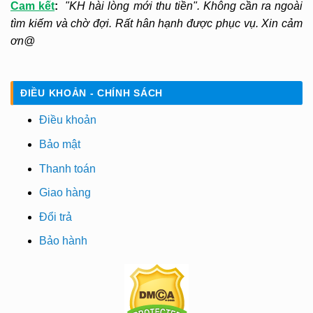
Cam kết
:
"KH hài lòng mới thu tiền". Không cần ra ngoài
tìm kiếm và chờ đợi. Rất hân hạnh được phục vụ. Xin cảm
ơn@
ĐIỀU KHOẢN - CHÍNH SÁCH
Điều khoản
Bảo mật
Thanh toán
Giao hàng
Đổi trả
Bảo hành