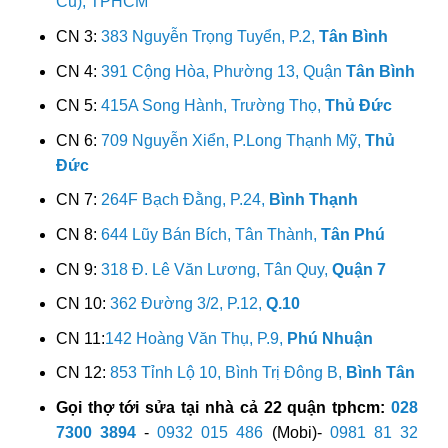
Cũ), TPHCM
CN 3:
383 Nguyễn Trọng Tuyển, P.2,
Tân Bình
CN 4:
391 Cộng Hòa, Phường 13, Quận
Tân Bình
CN 5:
415A Song Hành, Trường Thọ,
Thủ Đức
CN 6:
709 Nguyễn Xiển, P.Long Thạnh Mỹ,
Thủ
Đức
CN 7:
264F Bạch Đằng, P.24,
Bình Thạnh
CN 8:
644 Lũy Bán Bích, Tân Thành,
Tân Phú
CN 9:
318 Đ. Lê Văn Lương, Tân Quy,
Quận 7
CN 10:
362 Đường 3/2, P.12,
Q.10
CN 11:
142 Hoàng Văn Thụ, P.9,
Phú Nhuận
CN 12:
853 Tỉnh Lộ 10, Bình Trị Đông B,
Bình Tân
Gọi thợ tới sửa tại nhà cả 22 quận tphcm:
028
7300 3894
-
0932 015 486
(Mobi)-
0981 81 32