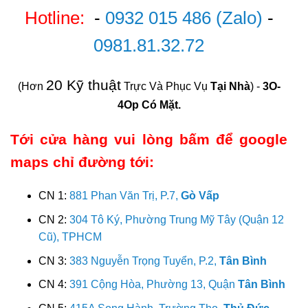
Hotline:
-
0932 015 486
(Zalo)
-
0981.81.32.72
20 Kỹ thuật
(Hơn
Trực Và Phục Vụ
Tại Nhà
) -
3O-
4Op Có Mặt.
Tới cửa hàng vui lòng bấm để google
maps chỉ đường tới:
CN 1:
881 Phan Văn Trị, P.7,
Gò Vấp
CN 2:
304 Tô Ký, Phường Trung Mỹ Tây (Quận 12
Cũ), TPHCM
CN 3:
383 Nguyễn Trọng Tuyển, P.2,
Tân Bình
CN 4:
391 Cộng Hòa, Phường 13, Quận
Tân Bình