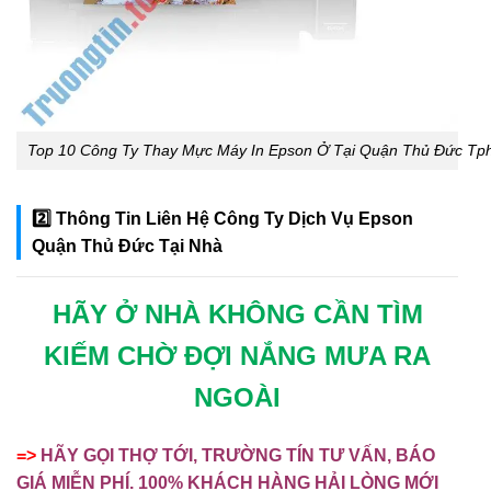
Top 10 Công Ty Thay Mực Máy In Epson Ở Tại Quận Thủ Đức Tp
2️⃣ Thông Tin Liên Hệ Công Ty Dịch Vụ Epson
Quận Thủ Đức Tại Nhà
HÃY Ở NHÀ KHÔNG CẦN TÌM
KIẾM CHỜ ĐỢI NẮNG MƯA RA
NGOÀI
=>
HÃY GỌI THỢ TỚI, TRƯỜNG TÍN TƯ VẤN, BÁO
GIÁ MIỄN PHÍ. 100% KHÁCH HÀNG HẢI LÒNG MỚI