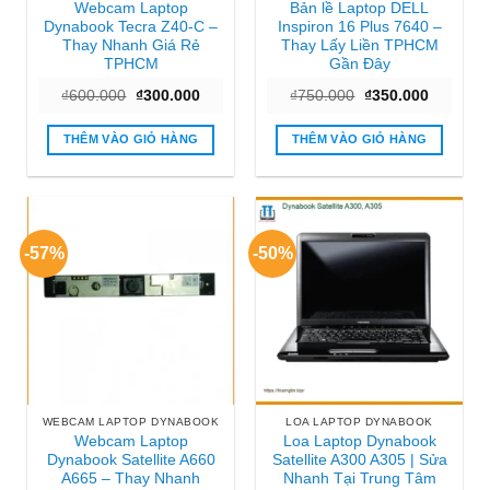
Webcam Laptop
Bản lề Laptop DELL
Dynabook Tecra Z40-C –
Inspiron 16 Plus 7640 –
Thay Nhanh Giá Rẻ
Thay Lấy Liền TPHCM
TPHCM
Gần Đây
Giá
Giá
Giá
Giá
₫
600.000
₫
300.000
₫
750.000
₫
350.000
gốc
hiện
gốc
hiện
là:
tại
là:
tại
₫600.000.
là:
₫750.000.
là:
THÊM VÀO GIỎ HÀNG
THÊM VÀO GIỎ HÀNG
₫300.000.
₫350.000
-57%
-50%
WEBCAM LAPTOP DYNABOOK
LOA LAPTOP DYNABOOK
Webcam Laptop
Loa Laptop Dynabook
Dynabook Satellite A660
Satellite A300 A305 | Sửa
A665 – Thay Nhanh
Nhanh Tại Trung Tâm