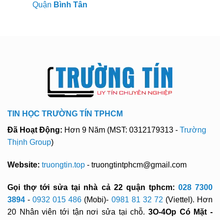
Quận
Bình Tân
TIN HỌC TRƯỜNG TÍN TPHCM
Đã Hoạt Động:
Hơn 9 Năm (MST: 0312179313 -
Trường
Thịnh Group
)
Website:
truongtin.top
- truongtintphcm@gmail.com
Gọi thợ tới sửa tại nhà cả 22 quận tphcm:
028 7300
3894
-
0932 015 486
(Mobi)-
0981 81 32 72
(Viettel). Hơn
20 Nhân viên tới tận nơi sửa tại chỗ.
3O-4Op Có Mặt -