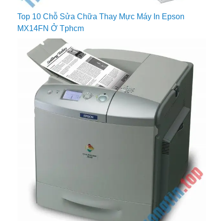
Top 10 Chỗ Sửa Chữa Thay Mực Máy In Epson
MX14FN Ở Tphcm