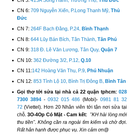
CN 5:
415A Song Hành, Trường Thọ,
Thủ Đức
CN 6:
709 Nguyễn Xiển, P.Long Thạnh Mỹ,
Thủ
Đức
CN 7:
264F Bạch Đằng, P.24,
Bình Thạnh
CN 8:
644 Lũy Bán Bích, Tân Thành,
Tân Phú
CN 9:
318 Đ. Lê Văn Lương, Tân Quy,
Quận 7
CN 10:
362 Đường 3/2, P.12,
Q.10
CN 11:
142 Hoàng Văn Thụ, P.9,
Phú Nhuận
CN 12:
853 Tỉnh Lộ 10, Bình Trị Đông B,
Bình Tân
Gọi thợ tới sửa tại nhà cả 22 quận tphcm:
028
7300 3894
-
0932 015 486
(Mobi)-
0981 81 32
72
(Viettel). Hơn 20 Nhân viên tới tận nơi sửa tại
chỗ.
3O-4Op Có Mặt - Cam kết:
"KH hài lòng mới
thu tiền". Không cần ra ngoài tìm kiếm và chờ đợi.
Rất hân hạnh được phục vụ. Xin cảm ơn@