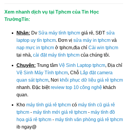
Xem nhanh dịch vụ tại Tphcm của Tin Học
TrườngTín:
Nhận:
Dv
Sửa máy tính tphcm
giá rẻ, SĐT
sửa
laptop uy tín tphcm
. Đơn vị
sửa máy in tphcm
và
nạp mực in tphcm
ở tphcm,địa chỉ
Cài win tphcm
tại nhà,
cài đặt máy tính tphcm
của chúng tôi.
Chuyên:
Trung tâm
Vệ Sinh Laptop tphcm
, Địa chỉ
Vệ Sinh Máy Tính tphcm
, Chỗ
Lắp đặt camera
quan sát tphcm
, Nơi
khôi phục dữ liệu giá rẻ tphcm
nhanh. Đặc biệt
review top 10 công nghệ
khách
quan.
Kho
máy tính giá rẻ tphcm
có
máy tính cũ giá rẻ
tphcm
-
máy tính mới giá rẻ tphcm
-
máy tính đồ
họa giá rẻ tphcm
-
máy tính văn phòng giá rẻ tphcm
ib ngay@