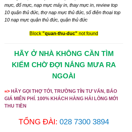
mực, đổ mực, nạp mực máy in, thay mực in, review top
10 quận thủ đức, thợ nạp mực thủ đức, số điện thoại top
10 nạp mực quận thủ đức, quận thủ đức
Block
"quan-thu-duc"
not found
HÃY Ở NHÀ KHÔNG CẦN TÌM
KIẾM CHỜ ĐỢI NẮNG MƯA RA
NGOÀI
=>
HÃY GỌI THỢ TỚI, TRƯỜNG TÍN TƯ VẤN, BÁO
GIÁ MIỄN PHÍ. 100% KHÁCH HÀNG HẢI LÒNG MỚI
THU TIỀN
TỔNG ĐÀI:
028 7300 3894