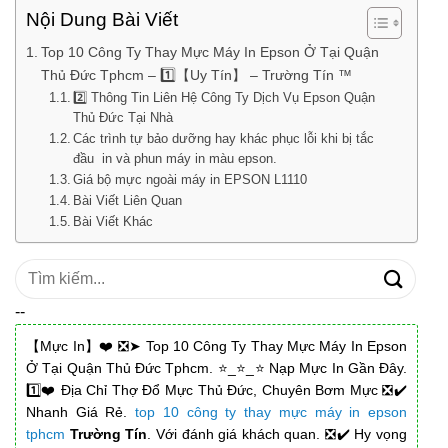
Nội Dung Bài Viết
Top 10 Công Ty Thay Mực Máy In Epson Ở Tại Quận
Thủ Đức Tphcm – 1️⃣【Uy Tín】 – Trường Tín ™
2️⃣ Thông Tin Liên Hệ Công Ty Dịch Vụ Epson Quận
Thủ Đức Tại Nhà
Các trình tự bảo dưỡng hay khác phục lỗi khi bị tắc
đầu in và phun máy in màu epson.
Giá bộ mực ngoài máy in EPSON L1110
Bài Viết Liên Quan
Bài Viết Khác
Tìm
kiếm:
--
【Mực In】❤️ ❎➤ Top 10 Công Ty Thay Mực Máy In Epson
Ở Tại Quận Thủ Đức Tphcm. ⭐_⭐_⭐ Nạp Mực In Gần Đây.
1️⃣❤️ Địa Chỉ Thợ Đổ Mực Thủ Đức, Chuyên Bơm Mực ❎✔️
Nhanh Giá Rẻ.
top 10 công ty thay mực máy in epson
tphcm
Trường Tín
. Với đánh giá khách quan. ❎✔️ Hy vọng