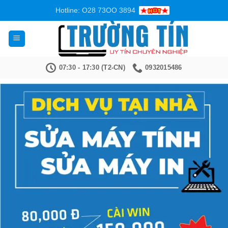
Bỏ
Hotline: O28 73OO 3894
qua
nội
dung
07:30 - 17:30 (T2-CN)
0932015486