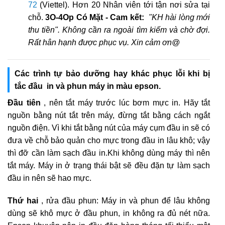
72
(Viettel). Hơn 20 Nhân viên tới tận nơi sửa tại
chỗ.
3O-4Op Có Mặt - Cam kết:
"KH hài lòng mới
thu tiền". Không cần ra ngoài tìm kiếm và chờ đợi.
Rất hân hạnh được phục vụ. Xin cảm ơn@
Các trình tự bảo dưỡng hay khác phục lỗi khi bị
tắc đầu in và phun máy in màu epson.
Đầu tiên
, nên tắt máy trước lúc bơm mực in. Hãy tắt
nguồn bằng nút tắt trên máy, đừng tắt bằng cách ngắt
nguồn điện. Vì khi tắt bằng nút của máy cụm đầu in sẽ có
đưa về chỗ bảo quản cho mực trong đầu in lâu khô; vậy
thì đỡ cần làm sạch đầu in.Khi không dùng máy thì nên
tắt máy. Máy in ở trạng thái bật sẽ đều đặn tự làm sạch
đầu in nên sẽ hao mực.
Thứ hai
, rửa đầu phun: Máy in và phun để lâu không
dùng sẽ khô mực ở đầu phun, in không ra đủ nét nữa.