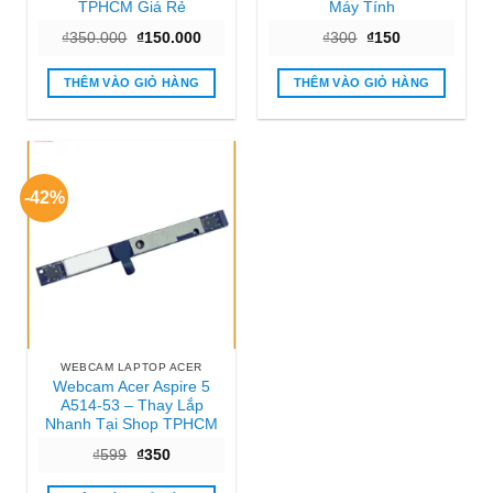
TPHCM Giá Rẻ
Máy Tính
Giá
Giá
Giá
Giá
₫
350.000
₫
150.000
₫
300
₫
150
gốc
hiện
gốc
hiện
là:
tại
là:
tại
₫350.000.
là:
₫300.
là:
THÊM VÀO GIỎ HÀNG
THÊM VÀO GIỎ HÀNG
₫150.000.
₫150.
-42%
WEBCAM LAPTOP ACER
Webcam Acer Aspire 5
A514-53 – Thay Lắp
Nhanh Tại Shop TPHCM
Giá
Giá
₫
599
₫
350
gốc
hiện
là:
tại