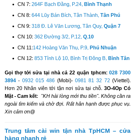
CN 7:
264F Bạch Đằng, P.24,
Bình Thạnh
CN 8:
644 Lũy Bán Bích, Tân Thành,
Tân Phú
CN 9:
318 Đ. Lê Văn Lương, Tân Quy,
Quận 7
CN 10:
362 Đường 3/2, P.12,
Q.10
CN 11:
142 Hoàng Văn Thụ, P.9,
Phú Nhuận
CN 12:
853 Tỉnh Lộ 10, Bình Trị Đông B,
Bình Tân
Gọi thợ tới sửa tại nhà cả 22 quận tphcm:
028 7300
3894
-
0932 015 486
(Mobi)-
0981 81 32 72
(Viettel).
Hơn 20 Nhân viên tới tận nơi sửa tại chỗ.
3O-4Op Có
Mặt - Cam kết:
"KH hài lòng mới thu tiền". Không cần ra
ngoài tìm kiếm và chờ đợi. Rất hân hạnh được phục vụ.
Xin cảm ơn@
Trung tâm cài win tận nhà TpHCM – cửa
hàng nhanh rẻ