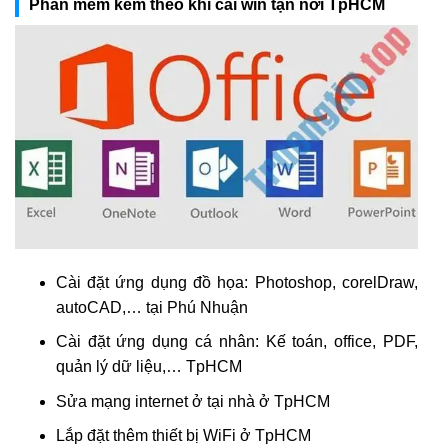
Phần mềm kèm theo khi cài win tận nơi TpHCM
Cài đặt ứng dụng đồ họa: Photoshop, corelDraw,
autoCAD,… tại Phú Nhuận
Cài đặt ứng dụng cá nhân: Kế toán, office, PDF,
quản lý dữ liệu,… TpHCM
Sửa mạng internet ở tại nhà ở TpHCM
Lắp đặt thêm thiết bị WiFi ở TpHCM