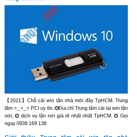
【2021】Chỗ cài win tận nhà mới đây TpHCM. Trung
tâm ⭐_⭐_⭐ PCI uy tín. ❎Địa chỉ Trung tâm cài lại win tận
nơi, ❎ dịch vụ tận nơi giá rẻ nhất nhất TpHCM. ❎ Gọi
ngay 0938 169 138