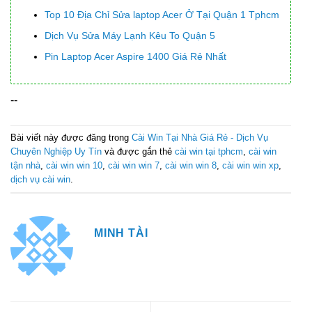
Top 10 Địa Chỉ Sửa laptop Acer Ở Tại Quận 1 Tphcm
Dịch Vụ Sửa Máy Lạnh Kêu To Quận 5
Pin Laptop Acer Aspire 1400 Giá Rẻ Nhất
--
Bài viết này được đăng trong
Cài Win Tại Nhà Giá Rẻ - Dịch Vụ
Chuyên Nghiệp Uy Tín
và được gắn thẻ
cài win tại tphcm
,
cài win
tận nhà
,
cài win win 10
,
cài win win 7
,
cài win win 8
,
cài win win xp
,
dịch vụ cài win
.
MINH TÀI