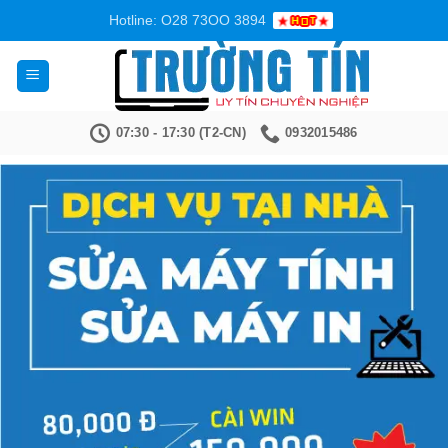
Bỏ
Hotline: O28 73OO 3894
qua
nội
dung
07:30 - 17:30 (T2-CN)
0932015486