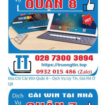
Địa Chỉ Cài Win Quận 8 – Dịch Vụ Uy Tín, Giá Rẻ Ở
Q8