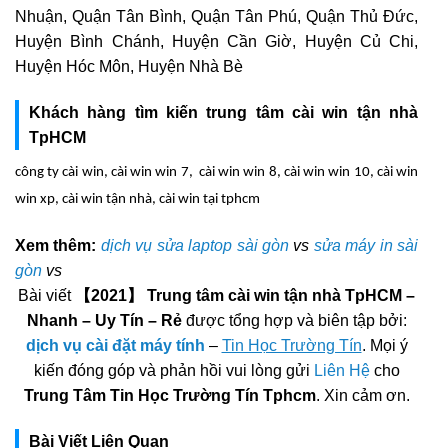
Nhuận, Quận Tân Bình, Quận Tân Phú, Quận Thủ Đức,
Huyện Bình Chánh, Huyện Cần Giờ, Huyện Củ Chi,
Huyện Hóc Môn, Huyện Nhà Bè
Khách hàng tìm kiến trung tâm cài win tận nhà
TpHCM
công ty cài win, cài win win 7, cài win win 8, cài win win 10, cài win
win xp, cài win tận nhà, cài win tại tphcm
Xem thêm:
dịch vụ sửa laptop sài gòn
vs
sửa máy in sài
gòn
vs
Bài viết
【2021】 Trung tâm cài win tận nhà TpHCM –
Nhanh – Uy Tín – Rẻ
được tổng hợp và biên tập bởi:
dịch vụ cài đặt máy tính
–
Tin Học Trường Tín
. Mọi ý
kiến đóng góp và phản hồi vui lòng gửi
Liên Hệ
cho
Trung Tâm Tin Học Trường Tín Tphcm
. Xin cảm ơn.
Bài Viết Liên Quan