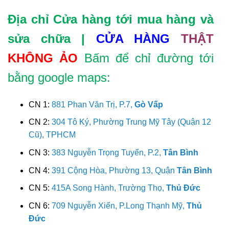
Địa chỉ Cửa hàng tới mua hàng và
sửa chữa |
CỬA HÀNG
THẬT
KHÔNG ẢO
Bấm để chỉ đường tới
bằng google maps:
CN 1:
881 Phan Văn Trị, P.7,
Gò Vấp
CN 2:
304 Tô Ký, Phường Trung Mỹ Tây (Quận 12
Cũ), TPHCM
CN 3:
383 Nguyễn Trọng Tuyển, P.2,
Tân Bình
CN 4:
391 Cộng Hòa, Phường 13, Quận
Tân Bình
CN 5:
415A Song Hành, Trường Thọ,
Thủ Đức
CN 6:
709 Nguyễn Xiển, P.Long Thạnh Mỹ,
Thủ
Đức