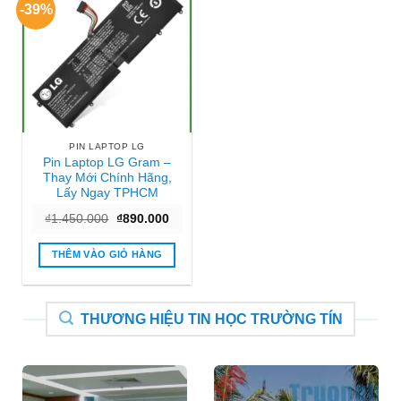
-39%
PIN LAPTOP LG
Pin Laptop LG Gram –
Thay Mới Chính Hãng,
Lấy Ngay TPHCM
Giá
Giá
₫
1.450.000
₫
890.000
gốc
hiện
là:
tại
₫1.450.000.
là:
THÊM VÀO GIỎ HÀNG
₫890.000.
THƯƠNG HIỆU TIN HỌC TRƯỜNG TÍN