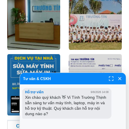
Tư vấn & CSKH
Hỗ trợ viên
9/8/2026 14:08
Xin chào quý khách 👋 Vi Tính Trường Thịnh 
sẵn sàng tư vấn máy tính, laptop, máy in và 
hỗ trợ kỹ thuật. Quý khách cần hỗ trợ nội 
dung nào ạ?
CHUỖI CỬA HÀNG VI TÍNH TRƯỜNG THỊNH