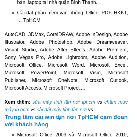
bàn, laptop tại nhà quận Bình Thạnh.
Cài đặt phần mềm văn phòng: Office, PDF, HKKT,
… TpHCM
AutoCAD, 3DMax, CorelDRAW, Adobe InDesign, Adobe
Illustrator, Adobe Photoshop, Adobe Dreamweaver,
Visual Studio, Adobe After Effects, Adobe Premiere,
Sony Vegas Pro, Adobe Lightroom, Adobe Audition,
Microsoft Office, Microsoft Word, Microsoft Excel,
Microsoft PowerPoint, Microsoft Visio, Microsoft
Publisher, Microsoft OneNote, Microsoft Outlook,
Microsoft Access, Microsoft Project,…
Xem thêm:
sửa máy tính tận nơi tphcm
vs
châm mực
máy in hcm
vs
cài đặt máy tính tận nơi
vs
Trung tâm cài win tận nơi TpHCM cam đoan
với khách hàng
Microsoft Office 2003 và Microsoft Office 2010,