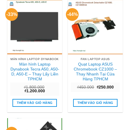
-33%
-44%
MÀN HÌNH LAPTOP DYNABOOK
FAN LAPTOP ASUS
Màn hình Laptop
Quạt Laptop ASUS
Dynabook Tecra A50, A50-
Chromebook CZ1000 –
D, A50-E – Thay Lấy Liền
Thay Nhanh Tại Cửa
TPHCM
Hàng TPHCM
Giá
Giá
₫
1.800.000
₫
450.000
₫
250.000
Giá
Giá
gốc
hiện
₫
1.200.000
gốc
hiện
là:
tại
là:
tại
₫450.000.
là:
₫1.800.000.
là:
₫250.000
THÊM VÀO GIỎ HÀNG
THÊM VÀO GIỎ HÀNG
₫1.200.000.