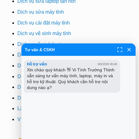
Dịch vụ sửa laptop tận nơi
Dịch vụ sửa máy tính
Dịch vụ cài đặt máy tính
Dịch vụ vệ sinh máy tính
Dịch vụ vệ sinh laptop
Tư vấn & CSKH
Dịch vụ cài win
Hỗ trợ viên
6/8/2026 00:46
Dịch vụ cứu dữ liệu
Xin chào quý khách 👋 Vi Tính Trường Thịnh 
sẵn sàng tư vấn máy tính, laptop, máy in và 
Dịch vụ sửa wifi tại nhà
hỗ trợ kỹ thuật. Quý khách cần hỗ trợ nội 
Dịch vụ sửa máy in
dung nào ạ?
Dịch vụ nạp mực máy in
Lắp đặt camera quan sát tphcm
Vi tính Trường Thịnh
Thông Báo:
v/v Xuất hóa đơn đỏ VAT