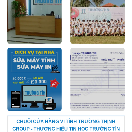
CHUỖI CỬA HÀNG VI TÍNH TRƯỜNG THỊNH
GROUP - THƯƠNG HIỆU TIN HỌC TRƯỜNG TÍN