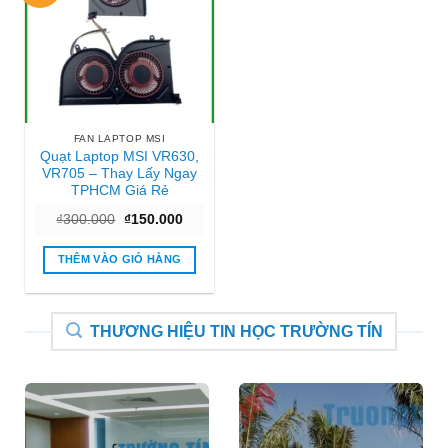
FAN LAPTOP MSI
Quạt Laptop MSI VR630,
VR705 – Thay Lấy Ngay
TPHCM Giá Rẻ
Giá
Giá
₫
300.000
₫
150.000
gốc
hiện
là:
tại
₫300.000.
là:
THÊM VÀO GIỎ HÀNG
₫150.000.
THƯƠNG HIỆU TIN HỌC TRƯỜNG TÍN