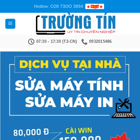
Bỏ
Hotline: O28 73OO 3894
qua
nội
dung
07:30 - 17:30 (T2-CN)
0932015486