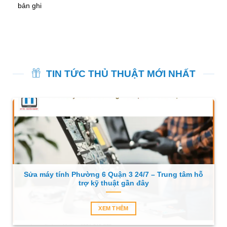
bản ghi
TIN TỨC THỦ THUẬT MỚI NHẤT
Sửa máy tính Phường 6 Quận 3 24/7 – Trung tâm hỗ
trợ kỹ thuật gần đây
XEM THÊM