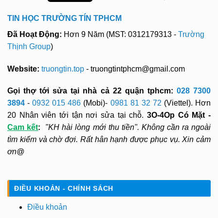
TIN HỌC TRƯỜNG TÍN TPHCM
Đã Hoạt Động:
Hơn 9 Năm (MST: 0312179313 -
Trường
Thịnh Group
)
Website:
truongtin.top
- truongtintphcm@gmail.com
Gọi thợ tới sửa tại nhà cả 22 quận tphcm:
028 7300
3894
-
0932 015 486
(Mobi)-
0981 81 32 72
(Viettel). Hơn
20 Nhân viên tới tận nơi sửa tại chỗ.
3O-4Op Có Mặt -
Cam kết
:
"KH hài lòng mới thu tiền". Không cần ra ngoài
tìm kiếm và chờ đợi. Rất hân hạnh được phục vụ. Xin cảm
ơn@
ĐIỀU KHOẢN - CHÍNH SÁCH
Điều khoản