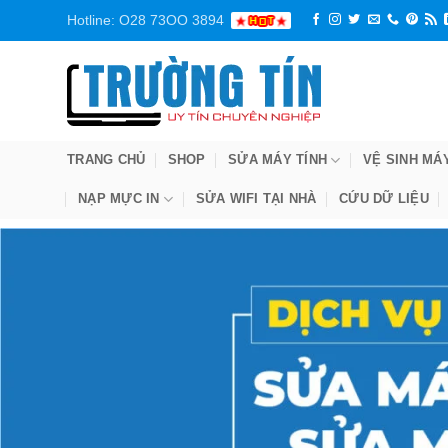
Bỏ
Hotline: O28 73OO 3894
qua
nội
dung
TRANG CHỦ
SHOP
SỬA MÁY TÍNH
VỆ SINH MÁ
NẠP MỰC IN
SỬA WIFI TẠI NHÀ
CỨU DỮ LIỆU