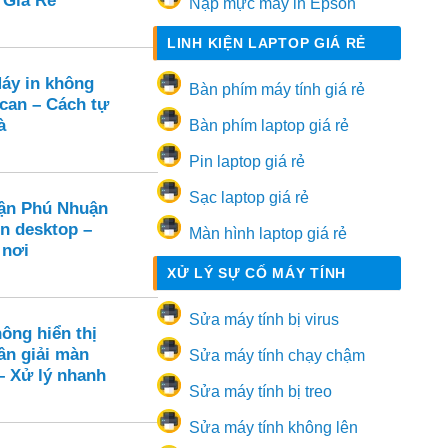
 Giá Rẻ
Nạp mực máy in Epson
LINH KIỆN LAPTOP GIÁ RẺ
Máy in không
Bàn phím máy tính giá rẻ
can – Cách tự
à
Bàn phím laptop giá rẻ
Pin laptop giá rẻ
Sạc laptop giá rẻ
ận Phú Nhuận
ên desktop –
Màn hình laptop giá rẻ
 nơi
XỬ LÝ SỰ CỐ MÁY TÍNH
Sửa máy tính bị virus
ông hiển thị
ân giải màn
Sửa máy tính chạy chậm
– Xử lý nhanh
Sửa máy tính bị treo
Sửa máy tính không lên