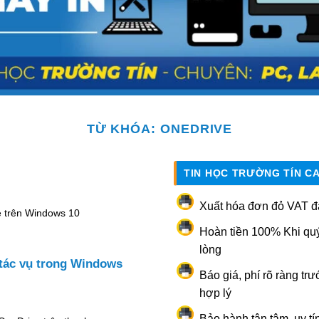
TỪ KHÓA:
ONEDRIVE
TIN HỌC TRƯỜNG TÍN C
Xuất hóa đơn đỏ VAT đ
e trên Windows 10
Hoàn tiền 100% Khi qu
lòng
 tác vụ trong Windows
Báo giá, phí rõ ràng trư
hợp lý
Bảo hành tận tâm, uy tí