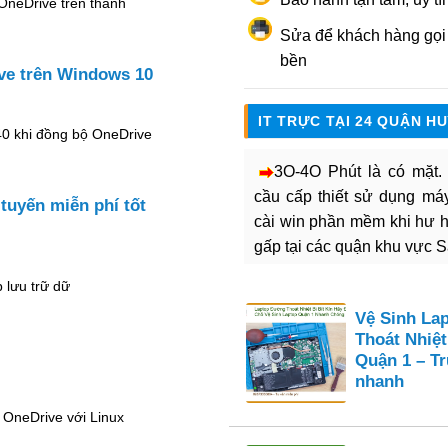
OneDrive trên thanh
Sửa để khách hàng gọi l
bền
ve trên Windows 10
IT TRỰC TẠI 24 QUẬN H
40 khi đồng bộ OneDrive
3O-4O Phút là có mặt
cầu cấp thiết sử dụng máy 
tuyến miễn phí tốt
cài win phần mềm khi hư 
gấp tại các quận khu vực 
 lưu trữ dữ
Vệ Sinh La
Thoát Nhiệt
Quận 1 – T
nhanh
 OneDrive với Linux