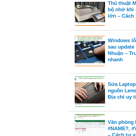
Thủ thuật M
bộ nhớ khi 
lớn – Cách 
Windows lỗ
sau update
Nhuận – Tr
nhanh
Sửa Laptop
nguồn Leno
Địa chỉ uy
Văn phòng E
#NAME?, #
– Cách tự x