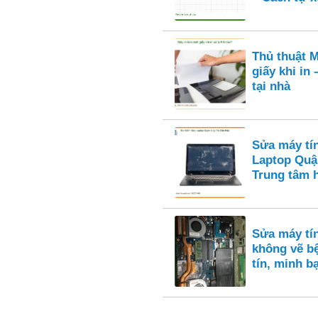
Thủ thuật M
giấy khi in
tại nhà
Sửa máy tí
Laptop Quậ
Trung tâm 
Sửa máy tí
không vẽ bệ
tín, minh b