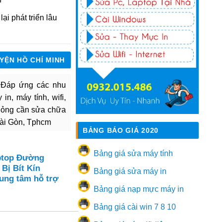
ại phát triển lâu
UYỆN HỒ CHÍ MINH
. Đáp ứng các nhu
in, máy tính, wifi,
hỏng cần sửa chữa
Sài Gòn, Tphcm
BẢNG BÁO GIÁ 2020
Bảng giá sửa máy tính
ptop Đường
 Bị Bít Kín
Bảng giá sửa máy in
rung tâm hỗ trợ
Bảng giá nạp mực máy in
Bảng giá cài win 7 8 10