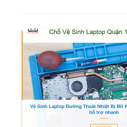
Vệ Sinh Laptop Đường Thoát Nhiệt Bị Bít 
hỗ trợ nhanh