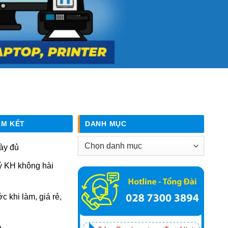
AM KẾT
DANH MỤC
Danh
ày đủ
mục
ý KH không hài
ớc khi làm, giá rẻ,
n