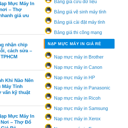
Bảng giá cứu dữ liệu
ạp Mực Máy In
 nơi – Thợ
Bảng giá vệ sinh máy tính
hanh giá ưu
Bảng giá cài đặt máy tính
Bảng giá thi công mạng
NẠP MỰC MÁY IN GIÁ RẺ
ng nhận chip
ỗi, cách sửa –
n TPHCM
Nạp mực máy in Brother
Nạp mực máy in Canon
Nạp mực máy in HP
nh Khi Nào Nên
ụ Máy Tính
Nạp mực máy in Panasonic
 vấn kỹ thuật
Nạp mực máy in Ricoh
Nạp mực máy in Samsung
ạp Mực Máy In
Nạp mực máy in Xerox
 Nơi – Thợ Đổ