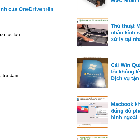
Mực Nhanh
ịnh của OneDrive trên
Thủ thuật 
nhận kính s
hư mục lưu
xử lý tại nh
Cài Win Qu
lỗi không l
u trữ đám
Dịch vụ tận
Macbook kh
đúng độ ph
hình ngoài 