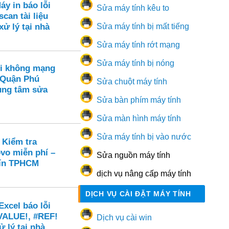
áy in báo lỗi
Sửa máy tính kêu to
scan tài liệu
Sửa máy tính bị mất tiếng
xử lý tại nhà
Sửa máy tính rớt mạng
Sửa máy tính bị nóng
i không mạng
 Quận Phú
Sửa chuột máy tính
ung tâm sửa
Sửa bàn phím máy tính
Sửa màn hình máy tính
Sửa máy tính bị vào nước
 Kiểm tra
vo miễn phí –
Sửa nguồn máy tính
 tín TPHCM
dịch vụ nâng cấp máy tính
DỊCH VỤ CÀI ĐẶT MÁY TÍNH
xcel báo lỗi
VALUE!, #REF!
Dịch vụ cài win
ử lý tại nhà