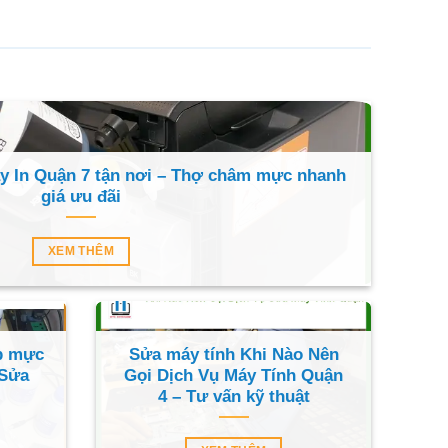
 In Quận 7 tận nơi – Thợ châm mực nhanh
giá ưu đãi
XEM THÊM
p mực
Sửa máy tính Khi Nào Nên
 Sửa
Gọi Dịch Vụ Máy Tính Quận
4 – Tư vấn kỹ thuật