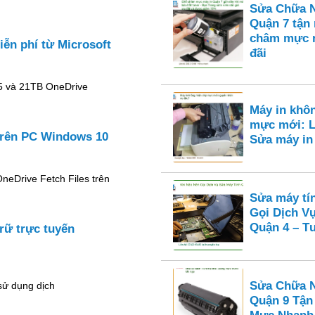
Sửa Chữa N
Quận 7 tận
châm mực n
ễn phí từ Microsoft
đãi
65 và 21TB OneDrive
Máy in khô
mực mới: L
 trên PC Windows 10
Sửa máy i
neDrive Fetch Files trên
Sửa máy tí
Gọi Dịch V
Quận 4 – Tư
rữ trực tuyến
Sửa Chữa N
sử dụng dịch
Quận 9 Tận