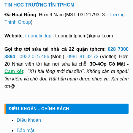
TIN HỌC TRƯỜNG TÍN TPHCM
Đã Hoạt Động:
Hơn 9 Năm (MST: 0312179313 -
Trường
Thịnh Group
)
Website:
truongtin.top
- truongtintphcm@gmail.com
Gọi thợ tới sửa tại nhà cả 22 quận tphcm:
028 7300
3894
-
0932 015 486
(Mobi)-
0981 81 32 72
(Viettel). Hơn
20 Nhân viên tới tận nơi sửa tại chỗ.
3O-4Op Có Mặt -
Cam kết
:
"KH hài lòng mới thu tiền". Không cần ra ngoài
tìm kiếm và chờ đợi. Rất hân hạnh được phục vụ. Xin cảm
ơn@
ĐIỀU KHOẢN - CHÍNH SÁCH
Điều khoản
Bảo mật