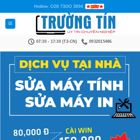
Bỏ
Hotline: O28 73OO 3894
qua
nội
dung
07:30 - 17:30 (T2-CN)
0932015486