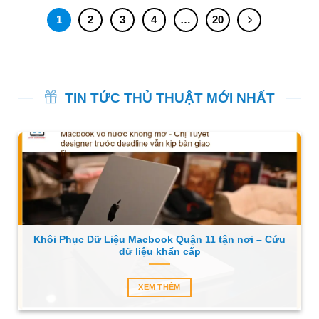
1
2
3
4
…
20
TIN TỨC THỦ THUẬT MỚI NHẤT
Khôi Phục Dữ Liệu Macbook Quận 11 tận nơi – Cứu
dữ liệu khẩn cấp
XEM THÊM