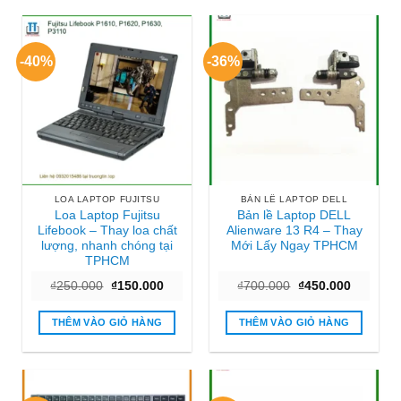
-40%
-36%
LOA LAPTOP FUJITSU
BẢN LỀ LAPTOP DELL
Loa Laptop Fujitsu
Bản lề Laptop DELL
Lifebook – Thay loa chất
Alienware 13 R4 – Thay
lượng, nhanh chóng tại
Mới Lấy Ngay TPHCM
TPHCM
Giá
Giá
Giá
Giá
₫
250.000
₫
150.000
₫
700.000
₫
450.000
gốc
hiện
gốc
hiện
là:
tại
là:
tại
₫250.000.
là:
₫700.000.
là:
THÊM VÀO GIỎ HÀNG
THÊM VÀO GIỎ HÀNG
₫150.000.
₫450.000