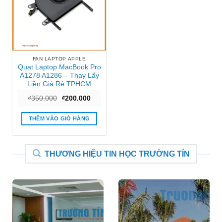
FAN LAPTOP APPLE
Quạt Laptop MacBook Pro
A1278 A1286 – Thay Lấy
Liền Giá Rẻ TPHCM
Giá
Giá
₫
350.000
₫
200.000
gốc
hiện
là:
tại
₫350.000.
là:
THÊM VÀO GIỎ HÀNG
₫200.000.
THƯƠNG HIỆU TIN HỌC TRƯỜNG TÍN