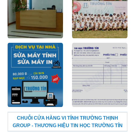
CHUỖI CỬA HÀNG VI TÍNH TRƯỜNG THỊNH
GROUP - THƯƠNG HIỆU TIN HỌC TRƯỜNG TÍN