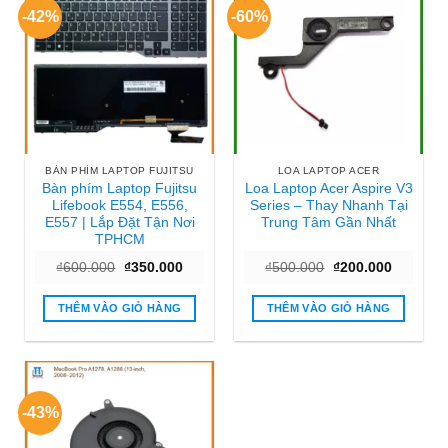
-42%
-60%
BÀN PHÍM LAPTOP FUJITSU
LOA LAPTOP ACER
Bàn phím Laptop Fujitsu
Loa Laptop Acer Aspire V3
Lifebook E554, E556,
Series – Thay Nhanh Tại
E557 | Lắp Đặt Tận Nơi
Trung Tâm Gần Nhất
TPHCM
Giá
Giá
Giá
Giá
₫
600.000
₫
350.000
₫
500.000
₫
200.000
gốc
hiện
gốc
hiện
là:
tại
là:
tại
₫600.000.
là:
₫500.000.
là:
THÊM VÀO GIỎ HÀNG
THÊM VÀO GIỎ HÀNG
₫350.000.
₫200.000
-43%