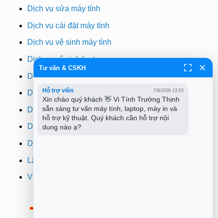
Dịch vụ sửa máy tính
Dịch vụ cài đặt máy tính
Dịch vụ vệ sinh máy tính
Dịch vụ vệ sinh laptop
Tư vấn & CSKH
Dịch vụ cài win
Hỗ trợ viên
7/8/2026 13:53
Dịch vụ cứu dữ liệu
Xin chào quý khách 👋 Vi Tính Trường Thịnh 
sẵn sàng tư vấn máy tính, laptop, máy in và 
Dịch vụ sửa wifi tại nhà
hỗ trợ kỹ thuật. Quý khách cần hỗ trợ nội 
Dịch vụ sửa máy in
dung nào ạ?
Dịch vụ nạp mực máy in
Lắp đặt camera quan sát tphcm
Vi tính Trường Thịnh
Thông Báo:
v/v Xuất hóa đơn đỏ VAT