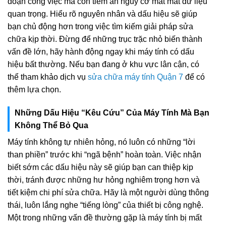
đoạn công việc mà còn tiềm ẩn nguy cơ mất mát dữ liệu
quan trọng. Hiểu rõ nguyên nhân và dấu hiệu sẽ giúp
bạn chủ động hơn trong việc tìm kiếm giải pháp sửa
chữa kịp thời. Đừng để những trục trặc nhỏ biến thành
vấn đề lớn, hãy hành động ngay khi máy tính có dấu
hiệu bất thường. Nếu bạn đang ở khu vực lân cận, có
thể tham khảo dịch vụ
sửa chữa máy tính Quận 7
để có
thêm lựa chọn.
Những Dấu Hiệu “Kêu Cứu” Của Máy Tính Mà Bạn
Không Thể Bỏ Qua
Máy tính không tự nhiên hỏng, nó luôn có những “lời
than phiền” trước khi “ngã bệnh” hoàn toàn. Việc nhận
biết sớm các dấu hiệu này sẽ giúp bạn can thiệp kịp
thời, tránh được những hư hỏng nghiêm trọng hơn và
tiết kiệm chi phí sửa chữa. Hãy là một người dùng thông
thái, luôn lắng nghe “tiếng lòng” của thiết bị công nghệ.
Một trong những vấn đề thường gặp là máy tính bị mất