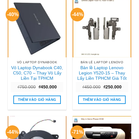
-40%
-44%
VỎ LAPTOP DYNABOOK
BẢN LỀ LAPTOP LENOVO
Vỏ Laptop Dynabook C40,
Bản lề Laptop Lenovo
C50, C70 – Thay Vỏ Lấy
Legion Y520-15 – Thay
Liền Tại TPHCM
Lấy Liền TPHCM Giá Tốt
Giá
Giá
Giá
Giá
₫
750.000
₫
450.000
₫
450.000
₫
250.000
gốc
hiện
gốc
hiện
là:
tại
là:
tại
₫750.000.
là:
₫450.000.
là:
THÊM VÀO GIỎ HÀNG
THÊM VÀO GIỎ HÀNG
₫450.000.
₫250.000
-44%
-71%