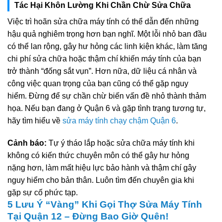
Tác Hại Khôn Lường Khi Chần Chừ Sửa Chữa
Việc trì hoãn sửa chữa máy tính có thể dẫn đến những
hậu quả nghiêm trọng hơn bạn nghĩ. Một lỗi nhỏ ban đầu
có thể lan rộng, gây hư hỏng các linh kiện khác, làm tăng
chi phí sửa chữa hoặc thậm chí khiến máy tính của bạn
trở thành “đống sắt vụn”. Hơn nữa, dữ liệu cá nhân và
công việc quan trọng của bạn cũng có thể gặp nguy
hiểm. Đừng để sự chần chừ biến vấn đề nhỏ thành thảm
họa. Nếu bạn đang ở Quận 6 và gặp tình trạng tương tự,
hãy tìm hiểu về
sửa máy tính chạy chậm Quận 6
.
Cảnh báo:
Tự ý tháo lắp hoặc sửa chữa máy tính khi
không có kiến thức chuyên môn có thể gây hư hỏng
nặng hơn, làm mất hiệu lực bảo hành và thậm chí gây
nguy hiểm cho bản thân. Luôn tìm đến chuyên gia khi
gặp sự cố phức tạp.
5 Lưu Ý “Vàng” Khi Gọi Thợ Sửa Máy Tính
Tại Quận 12 – Đừng Bao Giờ Quên!