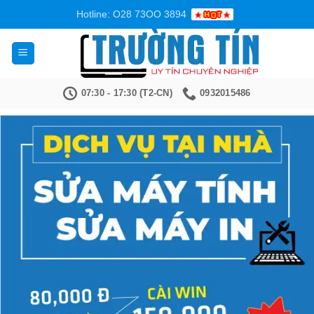
Bỏ
Hotline: O28 73OO 3894
qua
nội
dung
07:30 - 17:30 (T2-CN)
0932015486