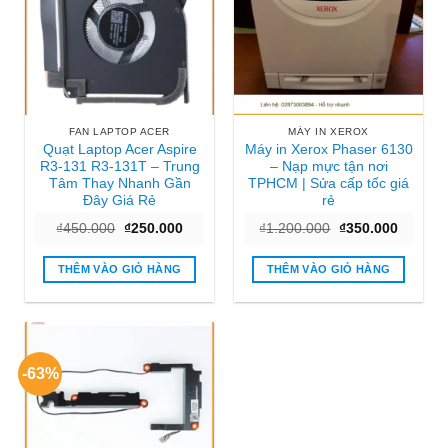
FAN LAPTOP ACER
MÁY IN XEROX
Quạt Laptop Acer Aspire
Máy in Xerox Phaser 6130
R3-131 R3-131T – Trung
– Nạp mực tận nơi
Tâm Thay Nhanh Gần
TPHCM | Sửa cấp tốc giá
Đây Giá Rẻ
rẻ
Giá
Giá
Giá
Giá
₫
450.000
₫
250.000
₫
1.200.000
₫
350.000
gốc
hiện
gốc
hiện
là:
tại
là:
tại
₫450.000.
là:
₫1.200.000.
là:
THÊM VÀO GIỎ HÀNG
THÊM VÀO GIỎ HÀNG
₫250.000.
₫350.00
-63%