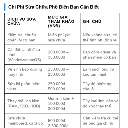
Chi Phí Sửa Chữa Phổ Biến Bạn Cần Biết
MỨC GIÁ
DỊCH VỤ SỬA
THAM KHẢO
GHI CHÚ
CHỮA
(VNĐ)
Kiểm tra, chuẩn
Miễn phí (khi
Nếu không sửa, có
đoán lỗi cơ bản
sửa chữa)
thể tính phí dịch vụ
Cài đặt lại hệ điều
200.000đ –
Bao gồm driver và
hành
350.000đ
phần mềm cơ bản
(Windows/macOS)
Vệ sinh bảo dưỡng
150.000đ –
Làm sạch bụi, tra
máy tính
250.000đ
keo tản nhiệt
Sửa lỗi phần mềm,
250.000đ –
Tùy độ phức tạp
virus
500.000đ
của lỗi
Giá linh kiện +
Thay thế linh kiện
Tùy loại linh kiện và
100.000đ –
(RAM, SSD, HDD)
độ khó thay thế
300.000đ
Sửa chữa
Cần kiểm tra cụ thể
500.000đ –
mainboard, card đồ
để báo giá chính
2.500.000đ