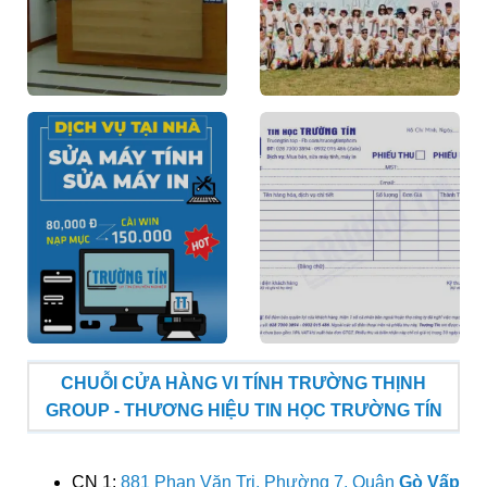
CHUỖI CỬA HÀNG VI TÍNH TRƯỜNG THỊNH
GROUP - THƯƠNG HIỆU TIN HỌC TRƯỜNG TÍN
CN 1:
881 Phan Văn Trị, Phường 7, Quận
Gò Vấp