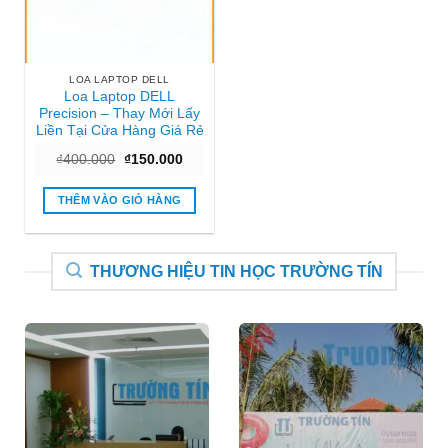
LOA LAPTOP DELL
Loa Laptop DELL
Precision – Thay Mới Lấy
Liền Tại Cửa Hàng Giá Rẻ
Giá
Giá
₫
400.000
₫
150.000
gốc
hiện
là:
tại
₫400.000.
là:
THÊM VÀO GIỎ HÀNG
₫150.000.
THƯƠNG HIỆU TIN HỌC TRƯỜNG TÍN