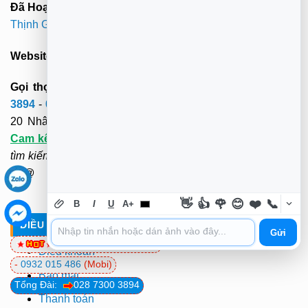
Đã Hoạt Động:
Hơn 9 Năm (MST: 0312179313 -
Trường
Thịnh Group
)
Website:
truongtin.top
- truongtintphcm@gmail.com
Gọi thợ tới sửa tại nhà cả 22 quận tphcm:
028 7300
3894
-
0932 015 486
(Mobi)-
0981 81 32 72
(Viettel). Hơn
20 Nhân viên tới tận nơi sửa tại chỗ.
3O-4Op Có Mặt -
Cam kết
:
"KH hài lòng mới thu tiền". Không cần ra ngoài
tìm kiếm và chờ đợi. Rất hân hạnh được phục vụ. Xin cảm
ơn@
👋
👍
🌹
😊
❤️
📞
B
I
U
A+
ĐIỀU KHOẢN - CHÍNH SÁCH
Gửi
0981 81 32 72
(Viettel)
Điều khoản
-
0932 015 486
(Mobi)
Bảo mật
Tổng Đài:
028 7300 3894
Thanh toán