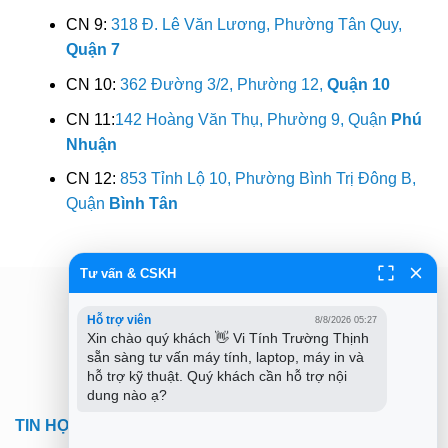
CN 9:
318 Đ. Lê Văn Lương, Phường Tân Quy,
Quận 7
CN 10:
362 Đường 3/2, Phường 12,
Quận 10
CN 11:
142 Hoàng Văn Thụ, Phường 9, Quận
Phú
Nhuận
CN 12:
853 Tỉnh Lộ 10, Phường Bình Trị Đông B,
Quận
Bình Tân
Tư vấn & CSKH
Hỗ trợ viên
8/8/2026 05:27
Xin chào quý khách 👋 Vi Tính Trường Thịnh 
sẵn sàng tư vấn máy tính, laptop, máy in và 
hỗ trợ kỹ thuật. Quý khách cần hỗ trợ nội 
dung nào ạ?
TIN HỌC TRƯỜNG TÍN TPHCM