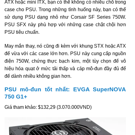
ATX hoặc mini ITX, bạn có thể không có nhiều chỗ trong
case cho PSU. Trong những tình huống này, bạn có thể
sử dụng PSU dạng nhỏ như Corsair SF Series 750W.
PSU SFX này phù hợp với những case chật chội hơn
PSU tiêu chuẩn.
May mắn thay, nó cũng đi kèm với khung STX hoặc ATX
để vừa với các case lớn hơn. PSU này cung cấp nguồn
điện 750W, chứng thực bạch kim, một tùy chọn để vô
hiệu hóa quạt ở mức tải thấp và cáp mô-đun đầy đủ để
để dành nhiều không gian hơn.
PSU mô-đun tốt nhất: EVGA SuperNOVA
750 G1+
Giá tham khảo: $132,29 (3.070.000VND)