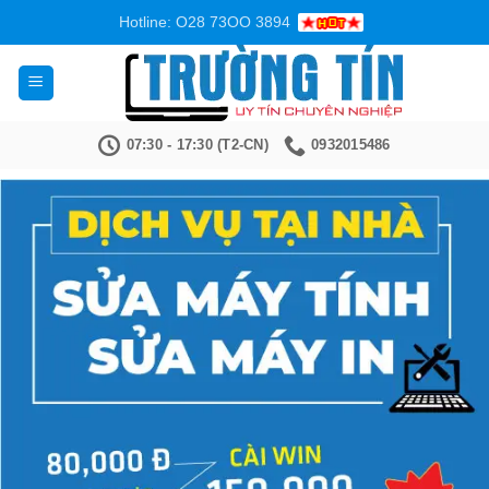
Bỏ
Hotline: O28 73OO 3894
qua
nội
dung
07:30 - 17:30 (T2-CN)
0932015486