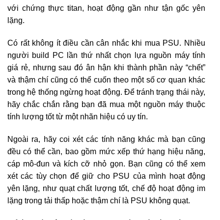
với chứng thực titan, hoạt động gần như tận gốc yên
lặng.
Có rất không ít điều cần cân nhắc khi mua PSU. Nhiều
người build PC lần thứ nhất chọn lựa nguồn máy tính
giá rẻ, nhưng sau đó ân hận khi thành phần này “chết”
và thậm chí cũng có thể cuốn theo một số cơ quan khác
trong hệ thống ngừng hoạt động. Để tránh trạng thái này,
hãy chắc chắn rằng bạn đã mua một nguồn máy thuộc
tính lượng tốt từ một nhãn hiệu có uy tín.
Ngoài ra, hãy coi xét các tính năng khác mà bạn cũng
đều có thể cần, bao gồm mức xếp thứ hạng hiệu năng,
cáp mô-đun và kích cỡ nhỏ gọn. Bạn cũng có thể xem
xét các tùy chọn để giữ cho PSU của mình hoạt động
yên lặng, như quạt chất lượng tốt, chế độ hoạt động im
lặng trong tải thấp hoặc thậm chí là PSU không quạt.