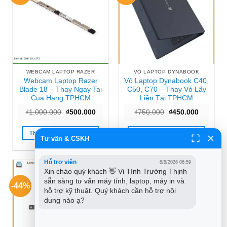
WEBCAM LAPTOP RAZER
VỎ LAPTOP DYNABOOK
Webcam Laptop Razer
Vỏ Laptop Dynabook C40,
Blade 18 – Thay Ngay Tai
C50, C70 – Thay Vỏ Lấy
Cua Hang TPHCM
Liền Tại TPHCM
Giá
Giá
Giá
Giá
₫
1.000.000
₫
500.000
₫
750.000
₫
450.000
gốc
hiện
gốc
hiện
là:
tại
là:
tại
₫1.000.000.
là:
₫750.000.
là:
THÊM VÀO GIỎ HÀNG
THÊM VÀO GIỎ HÀNG
₫500.000.
₫450.000
Tư vấn & CSKH
Hỗ trợ viên
8/8/2026 06:59
Xin chào quý khách 👋 Vi Tính Trường Thịnh 
sẵn sàng tư vấn máy tính, laptop, máy in và 
-44%
-44%
hỗ trợ kỹ thuật. Quý khách cần hỗ trợ nội 
dung nào ạ?