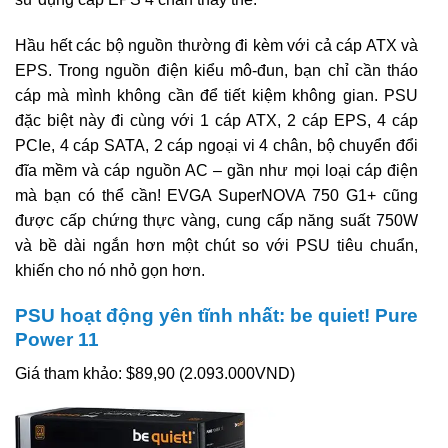
Hầu hết các bộ nguồn thường đi kèm với cả cáp ATX và
EPS. Trong nguồn điện kiểu mô-đun, bạn chỉ cần tháo
cáp mà mình không cần để tiết kiệm không gian. PSU
đặc biệt này đi cùng với 1 cáp ATX, 2 cáp EPS, 4 cáp
PCIe, 4 cáp SATA, 2 cáp ngoại vi 4 chân, bộ chuyển đổi
đĩa mềm và cáp nguồn AC – gần như mọi loại cáp điện
mà bạn có thể cần! EVGA SuperNOVA 750 G1+ cũng
được cấp chứng thực vàng, cung cấp năng suất 750W
và bề dài ngắn hơn một chút so với PSU tiêu chuẩn,
khiến cho nó nhỏ gọn hơn.
PSU hoạt động yên tĩnh nhất: be quiet! Pure
Power 11
Giá tham khảo: $89,90 (2.093.000VND)