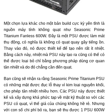
Một chọn lựa khác cho một bản build cực kỳ yên tĩnh là
nguồn máy tính không quạt như Seasonic Prime
Titanium Fanless 600W. Đây là một PSU được làm mát
thụ động, có nghĩa là không có quạt quay gây tiếng ồn.
Thay vào đó, nó được thiết kế để tạo nên rất ít nhiệt.
Bằng cách này, nhiệt mà PSU này tạo ra cũng có thể có
thể được loại bỏ chỉ bằng phương pháp dùng cơ quan
tản nhiệt và do đó chẳng cần đến quạt.
Bạn cũng sẽ nhận ra rằng Seasonic Prime Titanium PSU
có những mặt được đục lỗ thay vì kim loại nguyên khối,
cho phép tản nhiệt nhiều hơn. Các PSU này được thiết
kế và xây dựng khá phức tạp về mặt kỹ thuật so với các
PSU có quạt, vì thế giá của chúng không hề rẻ. Nhưng
với con số chi phí bỏ ra, bạn sẽ thu được 1 PSU 600W