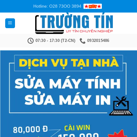
Bỏ
Hotline: O28 73OO 3894
qua
nội
dung
07:30 - 17:30 (T2-CN)
0932015486