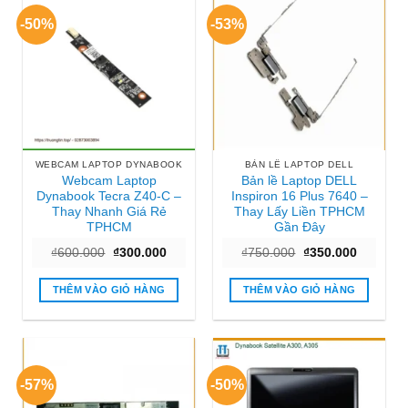
-50%
-53%
WEBCAM LAPTOP DYNABOOK
BẢN LỀ LAPTOP DELL
Webcam Laptop
Bản lề Laptop DELL
Dynabook Tecra Z40-C –
Inspiron 16 Plus 7640 –
Thay Nhanh Giá Rẻ
Thay Lấy Liền TPHCM
TPHCM
Gần Đây
Giá
Giá
Giá
Giá
₫
600.000
₫
300.000
₫
750.000
₫
350.000
gốc
hiện
gốc
hiện
là:
tại
là:
tại
₫600.000.
là:
₫750.000.
là:
THÊM VÀO GIỎ HÀNG
THÊM VÀO GIỎ HÀNG
₫300.000.
₫350.000
-57%
-50%