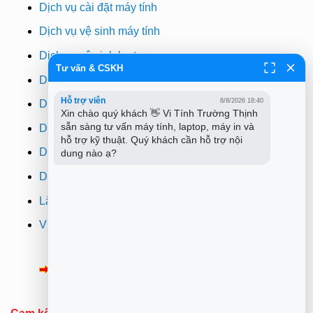
Dịch vụ cài đặt máy tính
Dịch vụ vệ sinh máy tính
Dịch vụ vệ sinh laptop
Tư vấn & CSKH
Dịch vụ cài win
Hỗ trợ viên
8/8/2026 18:40
Dịch vụ cứu dữ liệu
Xin chào quý khách 👋 Vi Tính Trường Thịnh 
sẵn sàng tư vấn máy tính, laptop, máy in và 
Dịch vụ sửa wifi tại nhà
hỗ trợ kỹ thuật. Quý khách cần hỗ trợ nội 
Dịch vụ sửa máy in
dung nào ạ?
Dịch vụ nạp mực máy in
Lắp đặt camera quan sát tphcm
Vi tính Trường Thịnh
Thông Báo:
v/v Xuất hóa đơn đỏ VAT