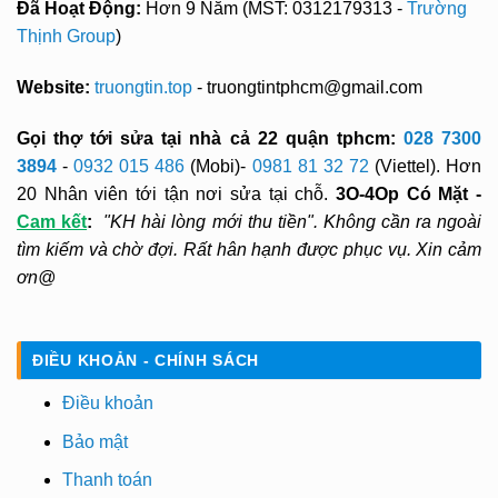
Đã Hoạt Động:
Hơn 9 Năm (MST: 0312179313 -
Trường
Thịnh Group
)
Website:
truongtin.top
- truongtintphcm@gmail.com
Gọi thợ tới sửa tại nhà cả 22 quận tphcm:
028 7300
3894
-
0932 015 486
(Mobi)-
0981 81 32 72
(Viettel). Hơn
20 Nhân viên tới tận nơi sửa tại chỗ.
3O-4Op Có Mặt -
Cam kết
:
"KH hài lòng mới thu tiền". Không cần ra ngoài
tìm kiếm và chờ đợi. Rất hân hạnh được phục vụ. Xin cảm
ơn@
ĐIỀU KHOẢN - CHÍNH SÁCH
Điều khoản
Bảo mật
Thanh toán