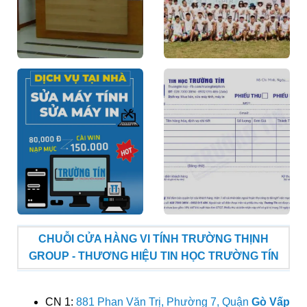
CHUỖI CỬA HÀNG VI TÍNH TRƯỜNG THỊNH
GROUP - THƯƠNG HIỆU TIN HỌC TRƯỜNG TÍN
CN 1:
881 Phan Văn Trị, Phường 7, Quận
Gò Vấp