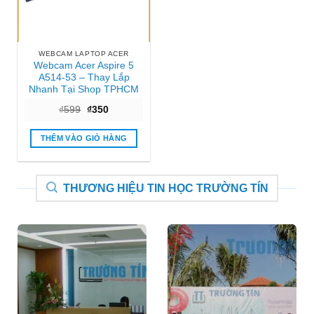
WEBCAM LAPTOP ACER
Webcam Acer Aspire 5
A514-53 – Thay Lắp
Nhanh Tại Shop TPHCM
Giá
Giá
₫
599
₫
350
gốc
hiện
là:
tại
₫599.
là:
THÊM VÀO GIỎ HÀNG
₫350.
THƯƠNG HIỆU TIN HỌC TRƯỜNG TÍN