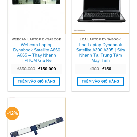
WEBCAM LAPTOP DYNABOOK
LOA LAPTOP DYNABOOK
Webcam Laptop
Loa Laptop Dynabook
Dynabook Satellite A660
Satellite A300 A305 | Sửa
A665 – Thay Nhanh
Nhanh Tại Trung Tâm
TPHCM Giá Rẻ
Máy Tính
Giá
Giá
Giá
Giá
₫
350.000
₫
150.000
₫
300
₫
150
gốc
hiện
gốc
hiện
là:
tại
là:
tại
₫350.000.
là:
₫300.
là:
THÊM VÀO GIỎ HÀNG
THÊM VÀO GIỎ HÀNG
₫150.000.
₫150.
-42%