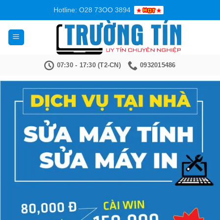
Bỏ
Hotline: O28 73OO 3894
qua
nội
dung
07:30 - 17:30 (T2-CN)
0932015486