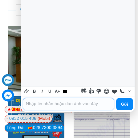
THƯƠNG HIỆU TIN HỌC TRƯỜNG TÍN
👋
👍
🌹
😊
❤️
📞
B
I
U
A+
Gửi
0981 81 32 72
(Viettel)
-
0932 015 486
(Mobi)
Tổng Đài:
028 7300 3894