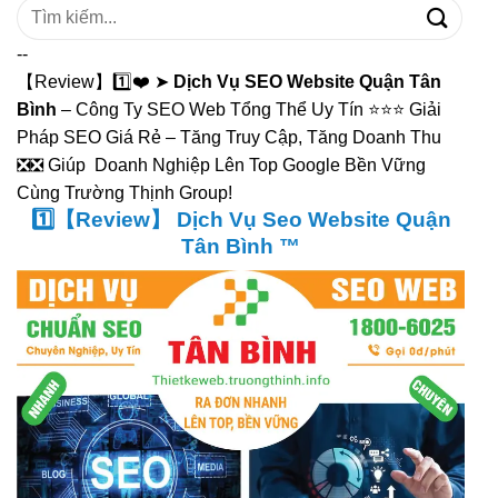
Tìm
kiếm:
--
【Review】1️⃣❤️ ➤
Dịch Vụ SEO Website Quận Tân
Bình
– Công Ty SEO Web Tổng Thể Uy Tín ⭐⭐⭐ Giải
Pháp SEO Giá Rẻ – Tăng Truy Cập, Tăng Doanh Thu
❎❎ Giúp Doanh Nghiệp Lên Top Google Bền Vững
Cùng Trường Thịnh Group!
1️⃣【Review】 Dịch Vụ Seo Website Quận
Tân Bình ™