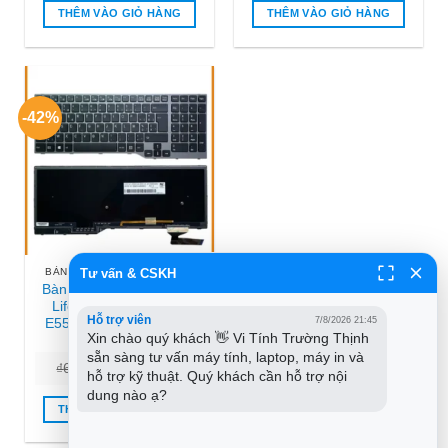
₫250.000.
là:
₫700.000.
là:
THÊM VÀO GIỎ HÀNG
THÊM VÀO GIỎ HÀNG
₫150.000.
₫450.000
-42%
Tư vấn & CSKH
BÀN PHÍM LAPTOP FUJITSU
Bàn phím Laptop Fujitsu
Lifebook E554, E556,
Hỗ trợ viên
7/8/2026 21:45
E557 | Lắp Đặt Tận Nơi
Xin chào quý khách 👋 Vi Tính Trường Thịnh 
TPHCM
sẵn sàng tư vấn máy tính, laptop, máy in và 
Giá
Giá
₫
600.000
₫
350.000
hỗ trợ kỹ thuật. Quý khách cần hỗ trợ nội 
gốc
hiện
là:
tại
dung nào ạ?
₫600.000.
là:
THÊM VÀO GIỎ HÀNG
₫350.000.