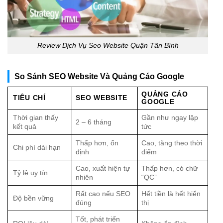
Review Dịch Vụ Seo Website Quận Tân Bình
So Sánh SEO Website Và Quảng Cáo Google
QUẢNG CÁO
TIÊU CHÍ
SEO WEBSITE
GOOGLE
Thời gian thấy
Gần như ngay lập
2 – 6 tháng
kết quả
tức
Thấp hơn, ổn
Cao, tăng theo thời
Chi phí dài hạn
định
điểm
Cao, xuất hiện tự
Thấp hơn, có chữ
Tỷ lệ uy tín
nhiên
“QC”
Rất cao nếu SEO
Hết tiền là hết hiển
Độ bền vững
đúng
thị
Tốt, phát triển