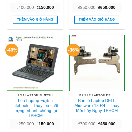
Giá
Giá
Giá
Giá
₫
400.000
₫
150.000
₫
950.000
₫
650.000
gốc
hiện
gốc
hiện
là:
tại
là:
tại
₫400.000.
là:
₫950.000.
là:
THÊM VÀO GIỎ HÀNG
THÊM VÀO GIỎ HÀNG
₫150.000.
₫650.000
-40%
-36%
LOA LAPTOP FUJITSU
BẢN LỀ LAPTOP DELL
Loa Laptop Fujitsu
Bản lề Laptop DELL
Lifebook – Thay loa chất
Alienware 13 R4 – Thay
lượng, nhanh chóng tại
Mới Lấy Ngay TPHCM
TPHCM
Giá
Giá
Giá
Giá
₫
250.000
₫
150.000
₫
700.000
₫
450.000
gốc
hiện
gốc
hiện
là:
tại
là:
tại