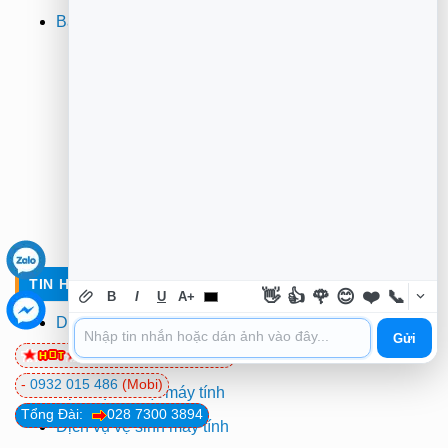
Bảo hành
TIN HỌC TRƯỜNG TÍN TẠI TPHCM
👋
👍
🌹
😊
❤️
📞
B
I
U
A+
Dịch vụ sửa laptop tận nơi
Gửi
0981 81 32 72
(Viettel)
Dịch vụ sửa máy tính
-
0932 015 486
(Mobi)
Dịch vụ cài đặt máy tính
Tổng Đài:
028 7300 3894
Dịch vụ vệ sinh máy tính