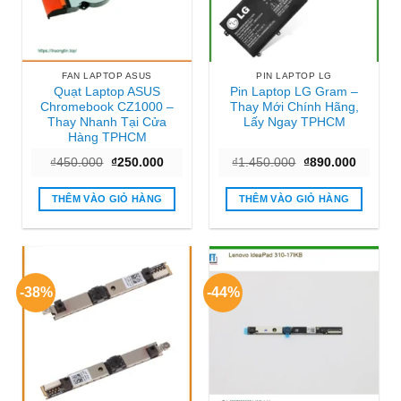
FAN LAPTOP ASUS
PIN LAPTOP LG
Quạt Laptop ASUS
Pin Laptop LG Gram –
Chromebook CZ1000 –
Thay Mới Chính Hãng,
Thay Nhanh Tại Cửa
Lấy Ngay TPHCM
Hàng TPHCM
Giá
Giá
Giá
Giá
₫
450.000
₫
250.000
₫
1.450.000
₫
890.000
gốc
hiện
gốc
hiện
là:
tại
là:
tại
₫450.000.
là:
₫1.450.000.
là:
THÊM VÀO GIỎ HÀNG
THÊM VÀO GIỎ HÀNG
₫250.000.
₫890.00
-38%
-44%