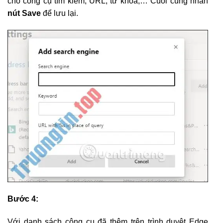
cho công cụ tìm kiếm, URL, từ khóa,… Cuối cùng nhấn
nút Save
để lưu lại.
Bước 4:
Với danh sách công cụ đã thêm trên trình duyệt Edge