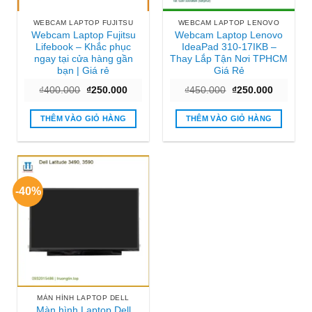
WEBCAM LAPTOP FUJITSU
WEBCAM LAPTOP LENOVO
Webcam Laptop Fujitsu
Webcam Laptop Lenovo
Lifebook – Khắc phục
IdeaPad 310-17IKB –
ngay tại cửa hàng gần
Thay Lắp Tận Nơi TPHCM
bạn | Giá rẻ
Giá Rẻ
Giá
Giá
Giá
Giá
₫
400.000
₫
250.000
₫
450.000
₫
250.000
gốc
hiện
gốc
hiện
là:
tại
là:
tại
₫400.000.
là:
₫450.000.
là:
THÊM VÀO GIỎ HÀNG
THÊM VÀO GIỎ HÀNG
₫250.000.
₫250.000
-40%
MÀN HÌNH LAPTOP DELL
Màn hình Laptop Dell