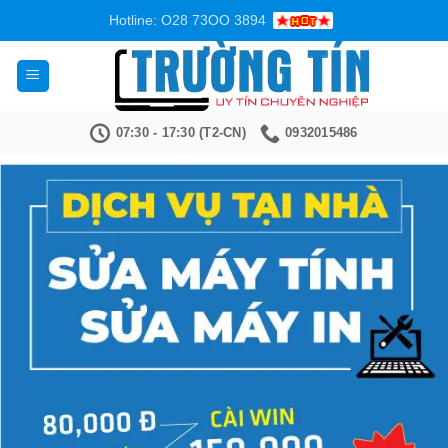
Bỏ
Hotline: O28 73OO 3894
qua
nội
dung
07:30 - 17:30 (T2-CN)
0932015486