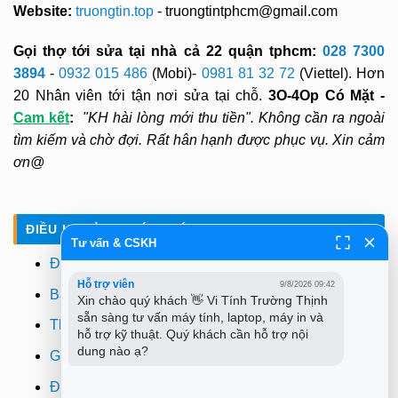
Website:
truongtin.top
- truongtintphcm@gmail.com
Gọi thợ tới sửa tại nhà cả 22 quận tphcm:
028 7300
3894
-
0932 015 486
(Mobi)-
0981 81 32 72
(Viettel). Hơn
20 Nhân viên tới tận nơi sửa tại chỗ.
3O-4Op Có Mặt -
Cam kết
:
"KH hài lòng mới thu tiền". Không cần ra ngoài
tìm kiếm và chờ đợi. Rất hân hạnh được phục vụ. Xin cảm
ơn@
ĐIỀU KHOẢN - CHÍNH SÁCH
Tư vấn & CSKH
Điều khoản
Hỗ trợ viên
9/8/2026 09:42
Bảo mật
Xin chào quý khách 👋 Vi Tính Trường Thịnh 
sẵn sàng tư vấn máy tính, laptop, máy in và 
Thanh toán
hỗ trợ kỹ thuật. Quý khách cần hỗ trợ nội 
dung nào ạ?
Giao hàng
Đổi trả