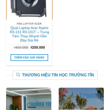
FAN LAPTOP ACER
Quạt Laptop Acer Aspire
R3-131 R3-131T – Trung
Tâm Thay Nhanh Gần
Đây Giá Rẻ
Giá
Giá
₫
450.000
₫
250.000
gốc
hiện
là:
tại
₫450.000.
là:
THÊM VÀO GIỎ HÀNG
₫250.000.
THƯƠNG HIỆU TIN HỌC TRƯỜNG TÍN