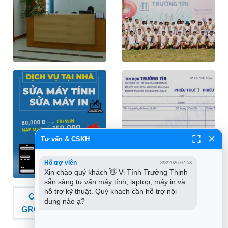
Tư vấn & CSKH
Hỗ trợ viên
8/8/2026 07:53
Xin chào quý khách 👋 Vi Tính Trường Thịnh 
sẵn sàng tư vấn máy tính, laptop, máy in và 
hỗ trợ kỹ thuật. Quý khách cần hỗ trợ nội 
CHUỖI CỬA HÀNG VI TÍNH TRƯỜNG THỊNH
dung nào ạ?
GROUP - THƯƠNG HIỆU TIN HỌC TRƯỜNG TÍN