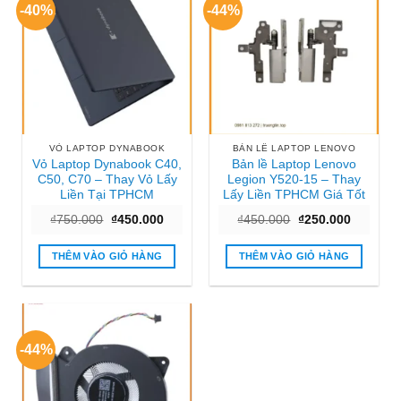
-40%
-44%
VỎ LAPTOP DYNABOOK
BẢN LỀ LAPTOP LENOVO
Vỏ Laptop Dynabook C40,
Bản lề Laptop Lenovo
C50, C70 – Thay Vỏ Lấy
Legion Y520-15 – Thay
Liền Tại TPHCM
Lấy Liền TPHCM Giá Tốt
Giá
Giá
Giá
Giá
₫
750.000
₫
450.000
₫
450.000
₫
250.000
gốc
hiện
gốc
hiện
là:
tại
là:
tại
₫750.000.
là:
₫450.000.
là:
THÊM VÀO GIỎ HÀNG
THÊM VÀO GIỎ HÀNG
₫450.000.
₫250.000
-44%