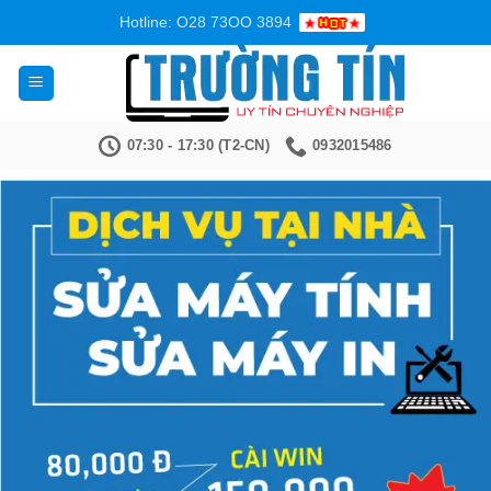
Bỏ
Hotline: O28 73OO 3894
qua
nội
dung
07:30 - 17:30 (T2-CN)
0932015486