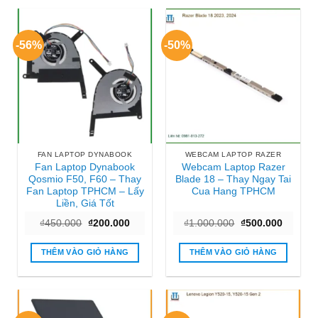
-56%
-50%
FAN LAPTOP DYNABOOK
WEBCAM LAPTOP RAZER
Fan Laptop Dynabook
Webcam Laptop Razer
Qosmio F50, F60 – Thay
Blade 18 – Thay Ngay Tai
Fan Laptop TPHCM – Lấy
Cua Hang TPHCM
Liền, Giá Tốt
Giá
Giá
Giá
Giá
₫
450.000
₫
200.000
₫
1.000.000
₫
500.000
gốc
hiện
gốc
hiện
là:
tại
là:
tại
₫450.000.
là:
₫1.000.000.
là:
THÊM VÀO GIỎ HÀNG
THÊM VÀO GIỎ HÀNG
₫200.000.
₫500.00