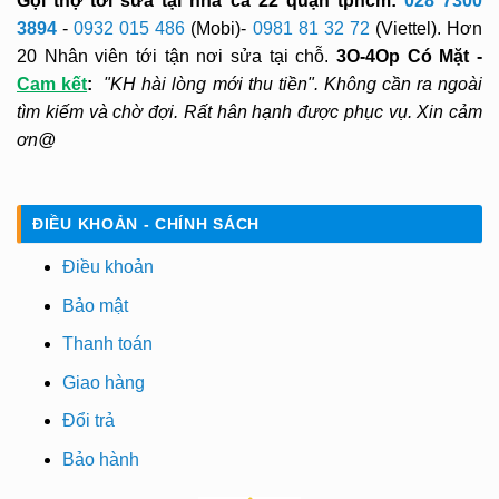
Gọi thợ tới sửa tại nhà cả 22 quận tphcm:
028 7300
3894
-
0932 015 486
(Mobi)-
0981 81 32 72
(Viettel). Hơn
20 Nhân viên tới tận nơi sửa tại chỗ.
3O-4Op Có Mặt -
Cam kết
:
"KH hài lòng mới thu tiền". Không cần ra ngoài
tìm kiếm và chờ đợi. Rất hân hạnh được phục vụ. Xin cảm
ơn@
ĐIỀU KHOẢN - CHÍNH SÁCH
Điều khoản
Bảo mật
Thanh toán
Giao hàng
Đổi trả
Bảo hành