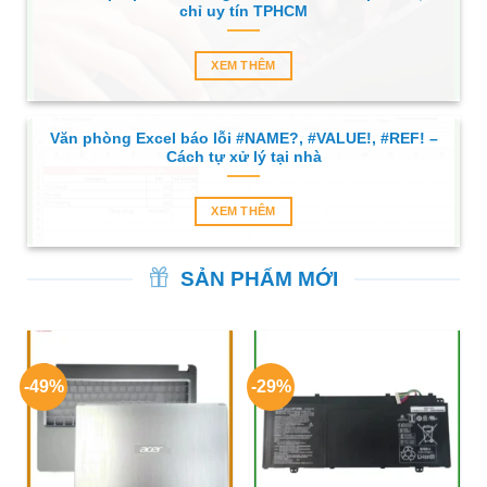
chỉ uy tín TPHCM
XEM THÊM
Văn phòng Excel báo lỗi #NAME?, #VALUE!, #REF! –
Cách tự xử lý tại nhà
XEM THÊM
SẢN PHẨM MỚI
-49%
-29%