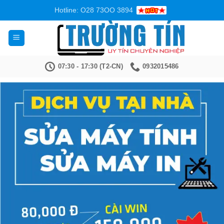
Bỏ
Hotline: O28 73OO 3894
qua
nội
dung
07:30 - 17:30 (T2-CN)
0932015486