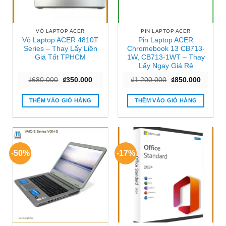
VỎ LAPTOP ACER
PIN LAPTOP ACER
Vỏ Laptop ACER 4810T
Pin Laptop ACER
Series – Thay Lấy Liền
Chromebook 13 CB713-
Giá Tốt TPHCM
1W, CB713-1WT – Thay
Lấy Ngay Giá Rẻ
Giá
Giá
Giá
Giá
₫
680.000
₫
350.000
₫
1.200.000
₫
850.000
gốc
hiện
gốc
hiện
là:
tại
là:
tại
₫680.000.
là:
₫1.200.000.
là:
THÊM VÀO GIỎ HÀNG
THÊM VÀO GIỎ HÀNG
₫350.000.
₫850.00
-50%
-17%