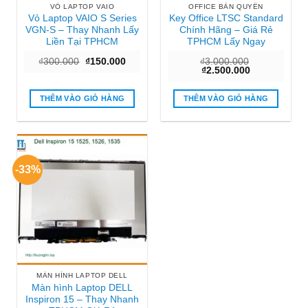
VỎ LAPTOP VAIO
OFFICE BẢN QUYỀN
Vỏ Laptop VAIO S Series
Key Office LTSC Standard
VGN-S – Thay Nhanh Lấy
Chính Hãng – Giá Rẻ
Liền Tại TPHCM
TPHCM Lấy Ngay
Giá
Giá
₫
300.000
₫
150.000
₫
3.000.000
gốc
hiện
Giá
Giá
₫
2.500.000
là:
tại
gốc
hiện
₫300.000.
là:
là:
tại
₫150.000.
₫3.000.000.
là:
THÊM VÀO GIỎ HÀNG
THÊM VÀO GIỎ HÀNG
₫2.500.000.
-33%
MÀN HÌNH LAPTOP DELL
Màn hình Laptop DELL
Inspiron 15 – Thay Nhanh